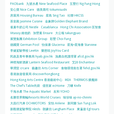
PAObank
九號水產 Nine Seafood Place
五豐行 Ng Fung Hong
安心寶 Nice Care
德美壽司 tokumisushi
房屋局 Housing Bureau
星島 Sing Tao
社聯 HKCSS
茶皇殿 Jasmine Cuisine
金象牌Golden Elephant Brand
雀巢牛奶公司 Nestle
Casablanca
Hong Chi Association 匡智會
Vitasoy 維他奶
加營素 Ensure
大公報 takungpao
展覽集團 Exhibition Group
彩豐 Choi Fung
德國寶 German Pool
怡保康 Glucerna
星海•星海薈 Starview
李健駕駛學校 LeeKin
樂悠咭 JoyYou Card
民政及青年事務局 hyab.gov.hk
漁農自然護理署 afcd.gov.hk
神燈海鮮酒家 Lantern Seafood Restaurant
艾詩 Enchanteur
華潤堂 crcare
藝趣坊 Arts Corner
食物環境衛生署 fehd.gov.hk
香港旅遊發展局 discoverhongkong
Hong Kong Arts Centre 香港藝術中心
IKEA
THERMOS 膳魔師
The Chef’s Table尚廚
億世家 ecHome
刀嘜 Knife
千海水產 The Aquatic Market
友和 YOHO
名勝世界郵輪Resorts World Cruises
味珍味 aji-no-chinmi
大昌行汽車 DCHMOTORS
安怡 Anlene
新同樂 Sun Tung Lok
新觀塘駕駛學院 nktds
朗豪坊 Langham Place
東瀛遊 Egl tours