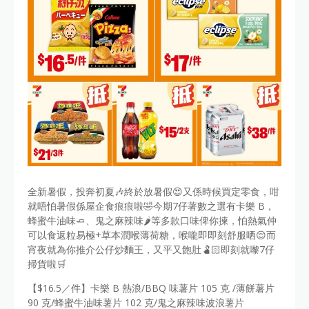
全新暑假，投奔初夏🎶終於放暑假😍又係時候買定零食，咁
就唔怕暑假係屋企食痕痕啦🤣今期7仔著數之選有卡樂 B，
蜂蜜牛油味🧈、鬼之麻辣味🌶️等多款口味俾你揀，怕熱氣仲
可以食返粒易極+草本潤喉薄荷糖，喉嚨即即刻舒服哂😌而
宵夜就為你推介公仔炒麵王，又平又飽肚🫃🏻即刻就嚟7仔
掃貨啦🛒
【$16.5／件】卡樂 B 熱浪/BBQ 味薯片 105 克 /薄餅薯片
90 克/蜂蜜牛油味薯片 102 克/鬼之麻辣味波浪薯片