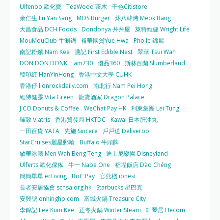
Ulfenbo 歐化寶
TeaWood 茶木
千色Citistore
余仁生 Eu Yan Sang
MOS Burger
炑八韓烤 Meok Bang
大昌食品 DCH Foods
Dondonya 丼丼屋
萊特維健 Wright Life
MouMouClub 牛涮鍋
裕華國貨Yue Hwa
Pho le 錦麗
南記粉麵 Nam Kee
盞記 First Edible Nest
翠華 Tsui Wah
DON DON DONKI
am730
優品360
斯林百蘭 Slumberland
韓印紅 HanYinHong
香港中文大學 CUHK
香港仔 lionrockdaily.com
南北行 Nam Pei Hong
維特健靈 Vita Green
龍寶酒家 Dragon Palace
J.CO Donuts & Coffee
WeChat Pay HK
利東集團 Lei Tung
暉致 Viatris
香港貿發局 HKTDC
Kawai 日本肝油丸
一田百貨 YATA
先施 Sincere
戶戶送 Deliveroo
StarCruises麗星郵輪
Buffalo 牛頭牌
敏華冰廳 Men Wah Beng Teng
迪士尼樂園 Disneyland
Ulferts 歐化傢俬
牛一 Nabe One
稻埕飯店 Dào Chéng
簡簡單單 ecLiving
BoC Pay
官燕棧 ibnest
長者安居協會 schsa.org.hk
Starbucks 星巴克
安興號 onhingho.com
富城火鍋 Treasure City
李錦記 Lee Kum Kee
正冬火鍋 Winter Steam
軒琴居 Hecom