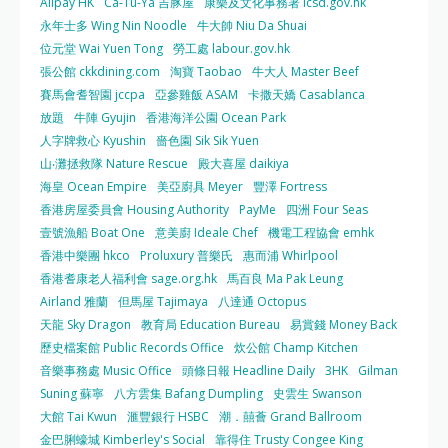
Alipay HK
Ca-Tu-Ya 吉豚屋
康樂及文化事務署 lcsd.gov.hk
永年士多 Wing Nin Noodle
牛大帥 Niu Da Shuai
位元堂 Wai Yuen Tong
勞工處 labour.gov.hk
張公館 ckkdining.com
淘寶 Taobao
牛大人 Master Beef
賽馬會耆智園 jccpa
亞參雞飯 ASAM
卡撒天嬌 Casablanca
放題
牛陣 Gyujin
香港海洋公園 Ocean Park
人字牌救心 Kyushin
嗇色園 Sik Sik Yuen
山‧灘拯救隊 Nature Rescue
殿大喜屋 daikiya
海皇 Ocean Empire
美亞廚具 Meyer
豐澤 Fortress
香港房屋委員會 Housing Authority
PayMe
四洲 Four Seas
壹號漁船 Boat One
意美廚 Ideale Chef
機電工程協會 emhk
香港中樂團 hkco
Proluxury 普樂氏
惠而浦 Whirlpool
香港耆康老人福利會 sage.org.hk
馬百良 Ma Pak Leung
Airland 雅蘭
但馬屋 Tajimaya
八達通 Octopus
天龍 Sky Dragon
教育局 Education Bureau
易賞錢 Money Back
歷史檔案館 Public Records Office
炊公館 Champ Kitchen
音樂事務處 Music Office
頭條日報 Headline Daily
3HK
Gilman
Suning 蘇寧
八方雲集 Bafang Dumpling
史雲生 Swanson
大館 Tai Kwun
滙豐銀行 HSBC
潮．囍薈 Grand Ballroom
金巴脷蠔城 Kimberley's Social
靠得住 Trusty Congee King