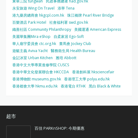
東華三院 tungwah
民政事務總署 had.gov.hk
永安旅遊 Wing On Travel
添寧 Tena
港九藥房總商會 hkgcpl.com.hk
珠江橋牌 Pearl River Bridge
百樂酒店 Park Hotel
社會福利署 swd.gov.hk
織善社區 Community Philanthropy
美國運通 American Express
美麗華集團Mira eShop
自柔家居 Ego-Soft
華人廟宇委員會 ctc.org.hk
賽馬會 Jockey Club
遊艇主義 Aviva Yacht
醫務衛生局 Health Bureau
金記冰室 Urban Kitchen
雅培 Abbott
香港中文大學專業進修學院 CUSCS
香港中華文化發展聯合會 HKCCDA
香港創科展 hksciencefair
香港博物館 museums.gov.hk
香港理工大學 polyu.edu.hk
香港都會大學 hkmu.edu.hk
香港電台 RTHK
黑白 Black & White
超市
百佳 PARKnSHOP: 今期優惠