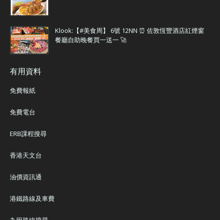
Klook:【#美食周】 6號 12NN ⏰ 佐敦恆豐酒店紅煙窗
餐廳自助晚餐買一送一 🚀
有用資料
免費報紙
免費電台
ERB課程搜尋
香港天文台
油價資訊通
港鐵路線及車費