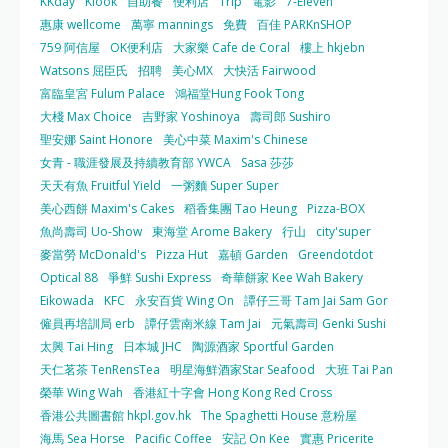
KKday
Klook
自助餐
便利店
Trip
電影
7-Eleven
惠康 wellcome
萬寧 mannings
免費
百佳 PARKnSHOP
759 阿信屋
OK便利店
大家樂 Cafe de Coral
樓上 hkjebn
Watsons 屈臣氏
招聘
美心MX
大快活 Fairwood
富臨皇宮 Fulum Palace
鴻福堂Hung Fook Tong
大棧 Max Choice
吉野家 Yoshinoya
壽司郎 Sushiro
聖安娜 Saint Honore
美心中菜 Maxim's Chinese
女青 - 職涯發展及持續教育部 YWCA
Sasa 莎莎
天天有魚 Fruitful Yield
一粥麵 Super Super
美心西餅 Maxim's Cakes
稻香集團 Tao Heung
Pizza-BOX
魚尚壽司 Uo-Show
東海堂 Arome Bakery
行山
city'super
麥當勞 McDonald's
Pizza Hut
嘉頓 Garden
Greendotdot
Optical 88
爭鮮 Sushi Express
奇華餅家 Kee Wah Bakery
Eikowada
KFC
永安百貨 Wing On
譚仔三哥 Tam Jai Sam Gor
僱員再培訓局 erb
譚仔雲南米線 Tam Jai
元氣壽司 Genki Sushi
太興 Tai Hing
日本城 JHC
陶源酒家 Sportful Garden
天仁茗茶 TenRensTea
明星海鮮酒家Star Seafood
大班 Tai Pan
榮華 Wing Wah
香港紅十字會 Hong Kong Red Cross
香港公共圖書館 hkpl.gov.hk
The Spaghetti House 意粉屋
海馬 Sea Horse
Pacific Coffee
安記 On Kee
實惠 Pricerite