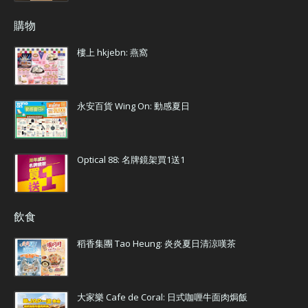
購物
樓上 hkjebn: 燕窩
永安百貨 Wing On: 動感夏日
Optical 88: 名牌鏡架買1送1
飲食
稻香集團 Tao Heung: 炎炎夏日清涼嘆茶
大家樂 Cafe de Coral: 日式咖喱牛面肉焗飯