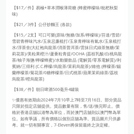
【$17／件】易極+草本潤喉薄荷糖 (蜂蜜檸檬味/枇杷秋梨
味)
【$21／3件】公仔炒麵王 (各款)
【$15／2支】可口可樂(原味/無糖/加系/檸檬味)/芬達/雪碧/
雪碧青檸味汽水/玉泉忌廉梳打/玉泉青檸味有氣水/玉泉梳打
水/淳茶舍(大紅袍烏龍茶/消茶普洱茶/雲抹日式綠茶無糖/茉
莉花茶)/美粒果橙汁/蘆薈粒青提/OOHA (荔枝乳酸/白桃烏龍
茶/柚子海鹽/檸檬蜂蜜)/水動樂飲品 (電解質/零系電解質)/利
賓納/三得利 (C.C.檸檬/烏龍茶/茉莉烏龍茶)/維他 (檸檬茶/錫
蘭檸檬茶/菊花茶/0糖檸檬茶/日式桃茶/蘋果茉莉綠茶/荔枝
烏龍茶/橙烏龍茶)
【$38／件】朝日啤酒500毫升4罐裝
✨優惠有效期由2024年7月10早上7時至7月16日。部分貨品
只限於指定店舖提供。貨品數量有限，售/送/換完即止。價
格於香港店舖以港幣為單位，而於澳門店舖則以澳門幣為單
位。如有爭議，所有價格以個別店舖為準。貨品圖片只供參
考。就一切有關事宜，7-Eleven將保留最終之決定權。