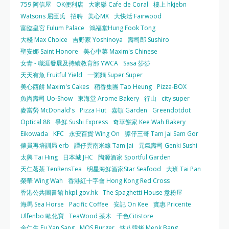
759 阿信屋
OK便利店
大家樂 Cafe de Coral
樓上 hkjebn
Watsons 屈臣氏
招聘
美心MX
大快活 Fairwood
富臨皇宮 Fulum Palace
鴻福堂Hung Fook Tong
大棧 Max Choice
吉野家 Yoshinoya
壽司郎 Sushiro
聖安娜 Saint Honore
美心中菜 Maxim's Chinese
女青 - 職涯發展及持續教育部 YWCA
Sasa 莎莎
天天有魚 Fruitful Yield
一粥麵 Super Super
美心西餅 Maxim's Cakes
稻香集團 Tao Heung
Pizza-BOX
魚尚壽司 Uo-Show
東海堂 Arome Bakery
行山
city'super
麥當勞 McDonald's
Pizza Hut
嘉頓 Garden
Greendotdot
Optical 88
爭鮮 Sushi Express
奇華餅家 Kee Wah Bakery
Eikowada
KFC
永安百貨 Wing On
譚仔三哥 Tam Jai Sam Gor
僱員再培訓局 erb
譚仔雲南米線 Tam Jai
元氣壽司 Genki Sushi
太興 Tai Hing
日本城 JHC
陶源酒家 Sportful Garden
天仁茗茶 TenRensTea
明星海鮮酒家Star Seafood
大班 Tai Pan
榮華 Wing Wah
香港紅十字會 Hong Kong Red Cross
香港公共圖書館 hkpl.gov.hk
The Spaghetti House 意粉屋
海馬 Sea Horse
Pacific Coffee
安記 On Kee
實惠 Pricerite
Ulfenbo 歐化寶
TeaWood 茶木
千色Citistore
余仁生 Eu Yan Sang
MOS Burger
炑八韓烤 Meok Bang