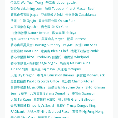
位元堂 Wai Yuen Tong
勞工處 labour.gov.hk
張公館 ckkdining.com
淘寶 Taobao
牛大人 Master Beef
賽馬會耆智園 jccpa
亞參雞飯 ASAM
卡撒天嬌 Casablanca
放題
牛陣 Gyujin
香港海洋公園 Ocean Park
人字牌救心 Kyushin
嗇色園 Sik Sik Yuen
山‧灘拯救隊 Nature Rescue
殿大喜屋 daikiya
海皇 Ocean Empire
美亞廚具 Meyer
豐澤 Fortress
香港房屋委員會 Housing Authority
PayMe
四洲 Four Seas
壹號漁船 Boat One
意美廚 Ideale Chef
機電工程協會 emhk
香港中樂團 hkco
Proluxury 普樂氏
惠而浦 Whirlpool
香港耆康老人福利會 sage.org.hk
馬百良 Ma Pak Leung
Airland 雅蘭
但馬屋 Tajimaya
八達通 Octopus
天龍 Sky Dragon
教育局 Education Bureau
易賞錢 Money Back
歷史檔案館 Public Records Office
炊公館 Champ Kitchen
音樂事務處 Music Office
頭條日報 Headline Daily
3HK
Gilman
Suning 蘇寧
八方雲集 Bafang Dumpling
史雲生 Swanson
大館 Tai Kwun
滙豐銀行 HSBC
潮．囍薈 Grand Ballroom
金巴脷蠔城 Kimberley's Social
靠得住 Trusty Congee King
PAObank
九號水產 Nine Seafood Place
五豐行 Ng Fung Hong
安心寶 Nice Care
德美壽司 tokumisushi