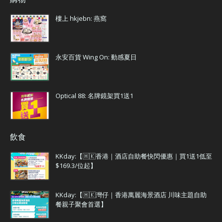
樓上 hkjebn: 燕窩
永安百貨 Wing On: 動感夏日
Optical 88: 名牌鏡架買1送1
飲食
KKday:【🇭🇰香港｜酒店自助餐快閃優惠｜買1送1低至
$169.3/位起】
KKday:【🇭🇰灣仔｜香港萬麗海景酒店 川味主題自助
餐親子聚會首選】