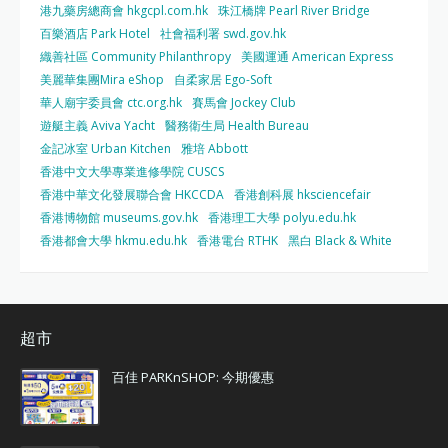
港九藥房總商會 hkgcpl.com.hk
珠江橋牌 Pearl River Bridge
百樂酒店 Park Hotel
社會福利署 swd.gov.hk
織善社區 Community Philanthropy
美國運通 American Express
美麗華集團Mira eShop
自柔家居 Ego-Soft
華人廟宇委員會 ctc.org.hk
賽馬會 Jockey Club
遊艇主義 Aviva Yacht
醫務衛生局 Health Bureau
金記冰室 Urban Kitchen
雅培 Abbott
香港中文大學專業進修學院 CUSCS
香港中華文化發展聯合會 HKCCDA
香港創科展 hksciencefair
香港博物館 museums.gov.hk
香港理工大學 polyu.edu.hk
香港都會大學 hkmu.edu.hk
香港電台 RTHK
黑白 Black & White
超市
百佳 PARKnSHOP: 今期優惠