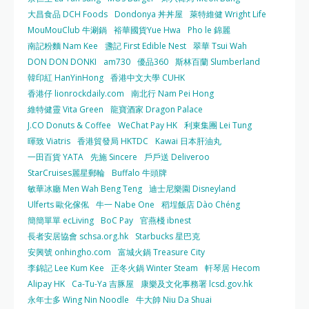
大昌食品 DCH Foods
Dondonya 丼丼屋
萊特維健 Wright Life
MouMouClub 牛涮鍋
裕華國貨Yue Hwa
Pho le 錦麗
南記粉麵 Nam Kee
盞記 First Edible Nest
翠華 Tsui Wah
DON DON DONKI
am730
優品360
斯林百蘭 Slumberland
韓印紅 HanYinHong
香港中文大學 CUHK
香港仔 lionrockdaily.com
南北行 Nam Pei Hong
維特健靈 Vita Green
龍寶酒家 Dragon Palace
J.CO Donuts & Coffee
WeChat Pay HK
利東集團 Lei Tung
暉致 Viatris
香港貿發局 HKTDC
Kawai 日本肝油丸
一田百貨 YATA
先施 Sincere
戶戶送 Deliveroo
StarCruises麗星郵輪
Buffalo 牛頭牌
敏華冰廳 Men Wah Beng Teng
迪士尼樂園 Disneyland
Ulferts 歐化傢俬
牛一 Nabe One
稻埕飯店 Dào Chéng
簡簡單單 ecLiving
BoC Pay
官燕棧 ibnest
長者安居協會 schsa.org.hk
Starbucks 星巴克
安興號 onhingho.com
富城火鍋 Treasure City
李錦記 Lee Kum Kee
正冬火鍋 Winter Steam
軒琴居 Hecom
Alipay HK
Ca-Tu-Ya 吉豚屋
康樂及文化事務署 lcsd.gov.hk
永年士多 Wing Nin Noodle
牛大帥 Niu Da Shuai