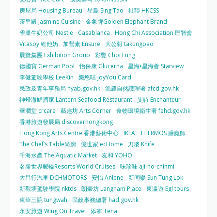
房屋局 Housing Bureau
星島 Sing Tao
社聯 HKCSS
茶皇殿 Jasmine Cuisine
金象牌Golden Elephant Brand
雀巢牛奶公司 Nestle
Casablanca
Hong Chi Association 匡智會
Vitasoy 維他奶
加營素 Ensure
大公報 takungpao
展覽集團 Exhibition Group
彩豐 Choi Fung
德國寶 German Pool
怡保康 Glucerna
星海•星海薈 Starview
李健駕駛學校 LeeKin
樂悠咭 JoyYou Card
民政及青年事務局 hyab.gov.hk
漁農自然護理署 afcd.gov.hk
神燈海鮮酒家 Lantern Seafood Restaurant
艾詩 Enchanteur
華潤堂 crcare
藝趣坊 Arts Corner
食物環境衛生署 fehd.gov.hk
香港旅遊發展局 discoverhongkong
Hong Kong Arts Centre 香港藝術中心
IKEA
THERMOS 膳魔師
The Chef’s Table尚廚
億世家 ecHome
刀嘜 Knife
千海水產 The Aquatic Market
友和 YOHO
名勝世界郵輪Resorts World Cruises
味珍味 aji-no-chinmi
大昌行汽車 DCHMOTORS
安怡 Anlene
新同樂 Sun Tung Lok
新觀塘駕駛學院 nktds
朗豪坊 Langham Place
東瀛遊 Egl tours
東華三院 tungwah
民政事務總署 had.gov.hk
永安旅遊 Wing On Travel
添寧 Tena