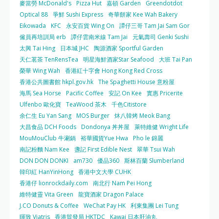
麥當勞 McDonald's
Pizza Hut
嘉頓 Garden
Greendotdot
Optical 88
爭鮮 Sushi Express
奇華餅家 Kee Wah Bakery
Eikowada
KFC
永安百貨 Wing On
譚仔三哥 Tam Jai Sam Gor
僱員再培訓局 erb
譚仔雲南米線 Tam Jai
元氣壽司 Genki Sushi
太興 Tai Hing
日本城 JHC
陶源酒家 Sportful Garden
天仁茗茶 TenRensTea
明星海鮮酒家Star Seafood
大班 Tai Pan
榮華 Wing Wah
香港紅十字會 Hong Kong Red Cross
香港公共圖書館 hkpl.gov.hk
The Spaghetti House 意粉屋
海馬 Sea Horse
Pacific Coffee
安記 On Kee
實惠 Pricerite
Ulfenbo 歐化寶
TeaWood 茶木
千色Citistore
余仁生 Eu Yan Sang
MOS Burger
炑八韓烤 Meok Bang
大昌食品 DCH Foods
Dondonya 丼丼屋
萊特維健 Wright Life
MouMouClub 牛涮鍋
裕華國貨Yue Hwa
Pho le 錦麗
南記粉麵 Nam Kee
盞記 First Edible Nest
翠華 Tsui Wah
DON DON DONKI
am730
優品360
斯林百蘭 Slumberland
韓印紅 HanYinHong
香港中文大學 CUHK
香港仔 lionrockdaily.com
南北行 Nam Pei Hong
維特健靈 Vita Green
龍寶酒家 Dragon Palace
J.CO Donuts & Coffee
WeChat Pay HK
利東集團 Lei Tung
暉致 Viatris
香港貿發局 HKTDC
Kawai 日本肝油丸