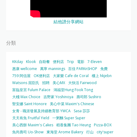
結他譜分享網站
分類
KKday
Klook
自助餐
便利店
Trip
電影
7-Eleven
惠康 wellcome
萬寧 mannings
百佳 PARKnSHOP
免費
759 阿信屋
OK便利店
大家樂 Cafe de Coral
樓上 hkjebn
Watsons 屈臣氏
招聘
美心MX
大快活 Fairwood
富臨皇宮 Fulum Palace
鴻福堂Hung Fook Tong
大棧 Max Choice
吉野家 Yoshinoya
壽司郎 Sushiro
聖安娜 Saint Honore
美心中菜 Maxim's Chinese
女青 - 職涯發展及持續教育部 YWCA
Sasa 莎莎
天天有魚 Fruitful Yield
一粥麵 Super Super
美心西餅 Maxim's Cakes
稻香集團 Tao Heung
Pizza-BOX
魚尚壽司 Uo-Show
東海堂 Arome Bakery
行山
city'super