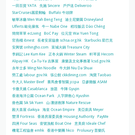
一田百貨 YATA
先施 Sincere
戶戶送 Deliveroo
StarCruises麗星郵輪
Buffalo 牛頭牌
敏華冰廳 Men Wah Beng Teng
迪士尼樂園 Disneyland
Ulferts 歐化傢俬
牛一 Nabe One
稻埕飯店 Dào Chéng
簡簡單單 ecLiving
BoC Pay
位元堂 Wai Yuen Tong
官燕棧 ibnest
長者安居協會 schsa.org.hk
Starbucks 星巴克
安興號 onhingho.com
富城火鍋 Treasure City
李錦記 Lee Kum Kee
正冬火鍋 Winter Steam
軒琴居 Hecom
Alipay HK
Ca-Tu-Ya 吉豚屋
康樂及文化事務署 lcsd.gov.hk
永年士多 Wing Nin Noodle
牛大帥 Niu Da Shuai
勞工處 labour.gov.hk
張公館 ckkdining.com
淘寶 Taobao
牛大人 Master Beef
賽馬會耆智園 jccpa
亞參雞飯 ASAM
卡撒天嬌 Casablanca
放題
牛陣 Gyujin
香港海洋公園 Ocean Park
人字牌救心 Kyushin
嗇色園 Sik Sik Yuen
山‧灘拯救隊 Nature Rescue
殿大喜屋 daikiya
海皇 Ocean Empire
美亞廚具 Meyer
豐澤 Fortress
香港房屋委員會 Housing Authority
PayMe
四洲 Four Seas
壹號漁船 Boat One
意美廚 Ideale Chef
機電工程協會 emhk
香港中樂團 hkco
Proluxury 普樂氏