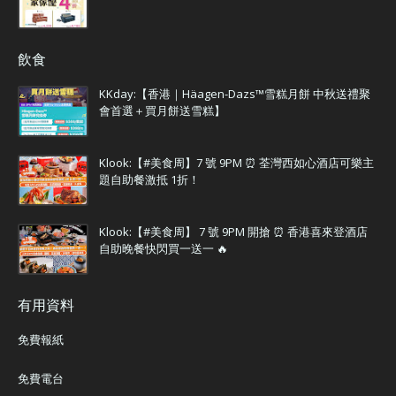
飲食
KKday:【香港｜Häagen-Dazs™雪糕月餅 中秋送禮聚
會首選＋買月餅送雪糕】
Klook:【#美食周】7 號 9PM ⏰ 荃灣西如心酒店可樂主
題自助餐激抵 1折！
Klook:【#美食周】 7 號 9PM 開搶 ⏰ 香港喜來登酒店
自助晚餐快閃買一送一 🔥
有用資料
免費報紙
免費電台