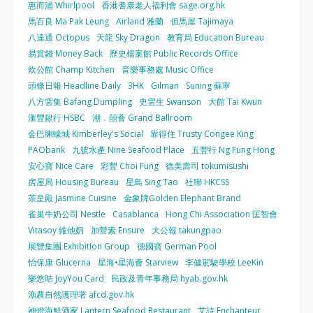
惠而浦 Whirlpool
香港耆康老人福利會 sage.org.hk
馬百良 Ma Pak Leung
Airland 雅蘭
但馬屋 Tajimaya
八達通 Octopus
天龍 Sky Dragon
教育局 Education Bureau
易賞錢 Money Back
歷史檔案館 Public Records Office
炊公館 Champ Kitchen
音樂事務處 Music Office
頭條日報 Headline Daily
3HK
Gilman
Suning 蘇寧
八方雲集 Bafang Dumpling
史雲生 Swanson
大館 Tai Kwun
滙豐銀行 HSBC
潮．囍薈 Grand Ballroom
金巴脷蠔城 Kimberley's Social
靠得住 Trusty Congee King
PAObank
九號水產 Nine Seafood Place
五豐行 Ng Fung Hong
安心寶 Nice Care
彩豐 Choi Fung
德美壽司 tokumisushi
房屋局 Housing Bureau
星島 Sing Tao
社聯 HKCSS
茶皇殿 Jasmine Cuisine
金象牌Golden Elephant Brand
雀巢牛奶公司 Nestle
Casablanca
Hong Chi Association 匡智會
Vitasoy 維他奶
加營素 Ensure
大公報 takungpao
展覽集團 Exhibition Group
德國寶 German Pool
怡保康 Glucerna
星海•星海薈 Starview
李健駕駛學校 LeeKin
樂悠咭 JoyYou Card
民政及青年事務局 hyab.gov.hk
漁農自然護理署 afcd.gov.hk
神燈海鮮酒家 Lantern Seafood Restaurant
艾詩 Enchanteur