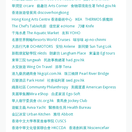
華潤堂 crcare
藝趣坊 Arts Corner
食物環境衛生署 fehd.gov.hk
香港旅遊發展局 discoverhongkong
Hong Kong Arts Centre 香港藝術中心
IKEA
THERMOS 膳魔師
The Chef’s Table尚廚
億世家 ecHome
刀嘜 Knife
千海水產 The Aquatic Market
友和 YOHO
名勝世界郵輪Resorts World Cruises
味珍味 aji-no-chinmi
大昌行汽車 DCHMOTORS
安怡 Anlene
新同樂 Sun Tung Lok
新觀塘駕駛學院 nktds
朗豪坊 Langham Place
東瀛遊 Egl tours
東華三院 tungwah
民政事務總署 had.gov.hk
永安旅遊 Wing On Travel
添寧 Tena
港九藥房總商會 hkgcpl.com.hk
珠江橋牌 Pearl River Bridge
百樂酒店 Park Hotel
社會福利署 swd.gov.hk
織善社區 Community Philanthropy
美國運通 American Express
美麗華集團Mira eShop
自柔家居 Ego-Soft
華人廟宇委員會 ctc.org.hk
賽馬會 Jockey Club
遊艇主義 Aviva Yacht
醫務衛生局 Health Bureau
金記冰室 Urban Kitchen
雅培 Abbott
香港中文大學專業進修學院 CUSCS
香港中華文化發展聯合會 HKCCDA
香港創科展 hksciencefair