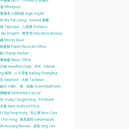
中樂團 hkco
Proluxury 普樂氏
 Whirlpool
耆康老人福利會 sage.org.hk
 Ma Pak Leung
Airland 雅蘭
 Tajimaya
八達通 Octopus
Sky Dragon
教育局 Education Bureau
 Money Back
案館 Public Records Office
 Champ Kitchen
務處 Music Office
報 Headline Daily
3HK
Gilman
ing 蘇寧
八方雲集 Bafang Dumpling
生 Swanson
大館 Tai Kwun
銀行 HSBC
潮．囍薈 Grand Ballroom
蠔城 Kimberley's Social
 Trusty Congee King
PAObank
產 Nine Seafood Place
 Ng Fung Hong
安心寶 Nice Care
Choi Fung
德美壽司 tokumisushi
 Housing Bureau
星島 Sing Tao