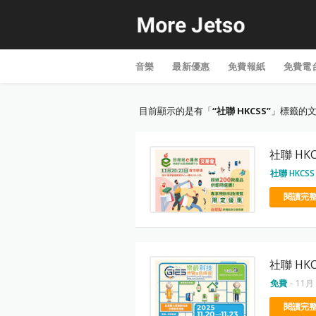
音樂
最新優惠
免費報紙
免費電
目前顯示的是有「
社聯 HKCSS
」標籤的
社聯 HKC
社聯 HKCSS
閱讀完整
社聯 HK
免費
-
11月 
閱讀完整