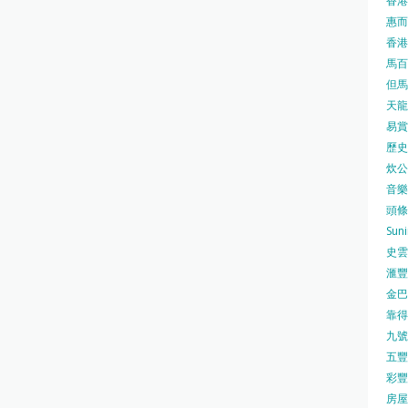
香港
惠而浦
香港
馬百良
但馬屋
天龍 
易賞錢
歷史檔
炊公館
音樂事
頭條日
Sun
史雲
滙豐
金巴脷
靠得住
九號水
五豐行
彩豐 
房屋局