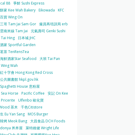
cal 88
爭鮮 Sushi Express
家 Kee Wah Bakery
Eikowada
KFC
百貨 Wing On
哥 Tam Jai Sam Gor
僱員再培訓局 erb
雲南米線 Tam Jai
元氣壽司 Genki Sushi
Tai Hing
日本城 JHC
家 Sportful Garden
茶 TenRensTea
海鮮酒家Star Seafood
大班 Tai Pan
Wing Wah
十字會 Hong Kong Red Cross
共圖書館 hkpl.gov.hk
 Spaghetti House 意粉屋
Sea Horse
Pacific Coffee
安記 On Kee
Pricerite
Ulfenbo 歐化寶
aWood 茶木
千色Citistore
 Eu Yan Sang
MOS Burger
韓烤 Meok Bang
大昌食品 DCH Foods
ndonya 丼丼屋
萊特維健 Wright Life
uMouClub 牛涮鍋
裕華國貨Yue Hwa