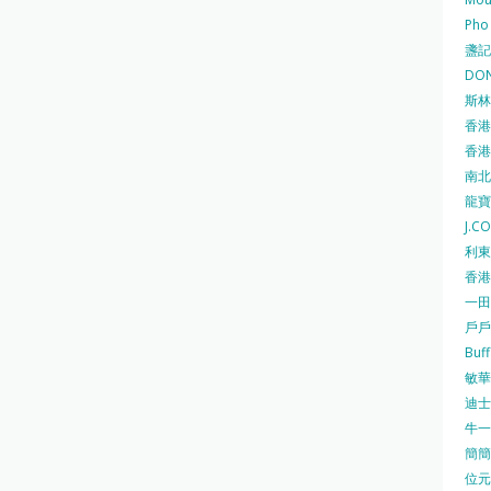
Pho
盞記 F
DON
斯林百
香港
香港仔
南北行
龍寶酒
J.C
利東集
香港
一田
戶戶送
Buf
敏華冰
迪士尼
牛一 
簡簡單
位元堂