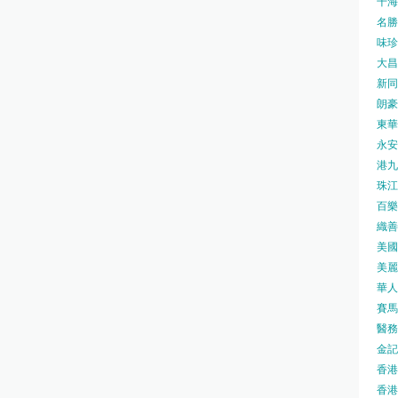
千海水
名勝世
味珍味
大昌
新同樂
朗豪坊
東華
永安旅
港九藥
珠江橋
百樂酒
織善社
美國運
美麗
華人廟
賽馬會
醫務衛
金記冰
香港
香港