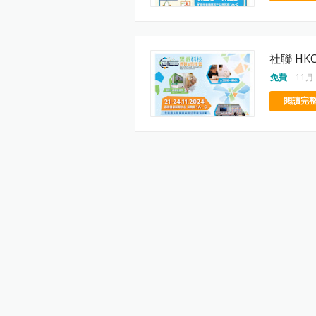
社聯 HK
免費
-
11月 
閱讀完整