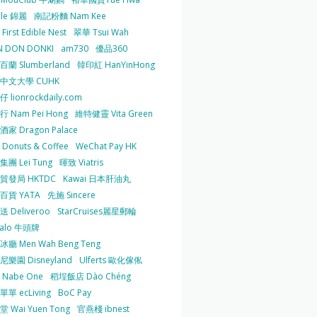
 le 錦麗
南記粉麵 Nam Kee
irst Edible Nest
翠華 Tsui Wah
 DON DONKI
am730
優品360
蘭 Slumberland
韓印紅 HanYinHong
中文大學 CUHK
 lionrockdaily.com
 Nam Pei Hong
維特健靈 Vita Green
家 Dragon Palace
O Donuts & Coffee
WeChat Pay HK
團 Lei Tung
暉致 Viatris
貿發局 HKTDC
Kawai 日本肝油丸
百貨 YATA
先施 Sincere
 Deliveroo
StarCruises麗星郵輪
falo 牛頭牌
廳 Men Wah Beng Teng
樂園 Disneyland
Ulferts 歐化傢俬
Nabe One
稻埕飯店 Dào Chéng
單 ecLiving
BoC Pay
 Wai Yuen Tong
官燕棧 ibnest