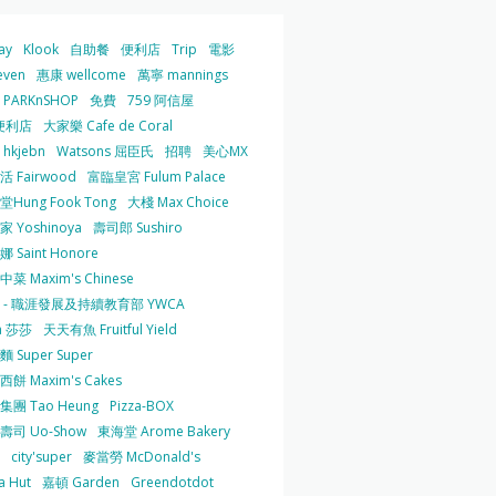
ay
Klook
自助餐
便利店
Trip
電影
even
惠康 wellcome
萬寧 mannings
PARKnSHOP
免費
759 阿信屋
便利店
大家樂 Cafe de Coral
hkjebn
Watsons 屈臣氏
招聘
美心MX
 Fairwood
富臨皇宮 Fulum Palace
Hung Fook Tong
大棧 Max Choice
 Yoshinoya
壽司郎 Sushiro
 Saint Honore
菜 Maxim's Chinese
 - 職涯發展及持續教育部 YWCA
a 莎莎
天天有魚 Fruitful Yield
 Super Super
餅 Maxim's Cakes
集團 Tao Heung
Pizza-BOX
壽司 Uo-Show
東海堂 Arome Bakery
city'super
麥當勞 McDonald's
a Hut
嘉頓 Garden
Greendotdot