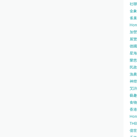
社聯 
金象牌
雀巢
Hon
加營素
展覽集
德國寶
星海•
樂悠咭
民政
漁農自
神燈海
艾詩 
藝趣坊
食物
香港
Hon
TH
億世