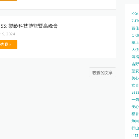
KKd
7-El
CSS: 樂齡科技博覽暨高峰會
百佳 
19, 2024
OK
樓上 
內容 »
大快活
鴻福堂
吉野家
聖安娜
較舊的文章
美心中
女青
Sas
一粥麵
美心西
稻香
魚尚
行山
Pizz