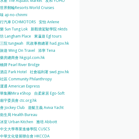
產 The Aquatic Market
友和 YOHO
界郵輪Resorts World Cruises
 aji-no-chinmi
行汽車 DCHMOTORS
安怡 Anlene
 Sun Tung Lok
新觀塘駕駛學院 nktds
 Langham Place
東瀛遊 Egl tours
三院 tungwah
民政事務總署 had.gov.hk
遊 Wing On Travel
添寧 Tena
房總商會 hkgcpl.com.hk
牌 Pearl River Bridge
店 Park Hotel
社會福利署 swd.gov.hk
區 Community Philanthropy
通 American Express
華集團Mira eShop
自柔家居 Ego-Soft
宇委員會 ctc.org.hk
 Jockey Club
遊艇主義 Aviva Yacht
生局 Health Bureau
室 Urban Kitchen
雅培 Abbott
中文大學專業進修學院 CUSCS
中華文化發展聯合會 HKCCDA