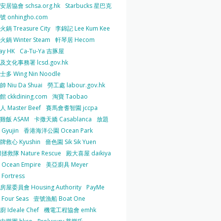
居協會 schsa.org.hk
Starbucks 星巴克
 onhingho.com
鍋 Treasure City
李錦記 Lee Kum Kee
鍋 Winter Steam
軒琴居 Hecom
ay HK
Ca-Tu-Ya 吉豚屋
及文化事務署 lcsd.gov.hk
多 Wing Nin Noodle
 Niu Da Shuai
勞工處 labour.gov.hk
 ckkdining.com
淘寶 Taobao
 Master Beef
賽馬會耆智園 jccpa
雞飯 ASAM
卡撒天嬌 Casablanca
放題
Gyujin
香港海洋公園 Ocean Park
牌救心 Kyushin
嗇色園 Sik Sik Yuen
拯救隊 Nature Rescue
殿大喜屋 daikiya
Ocean Empire
美亞廚具 Meyer
Fortress
屋委員會 Housing Authority
PayMe
Four Seas
壹號漁船 Boat One
 Ideale Chef
機電工程協會 emhk