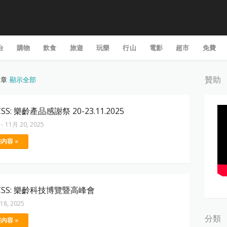
台
購物
飲食
旅遊
玩樂
行山
電影
超市
免費
贊助
文章
顯示全部
SS: 樂齡產品感謝祭 20-23.11.2025
-
11月 20, 2025
內容 »
CSS: 樂齡科技博覽暨高峰會
18, 2025
分類
內容 »