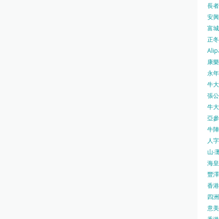
長者安
安興號
富城火
正冬火
Alip
康樂
永年士
牛大帥
張公館
牛大人
亞參
牛陣 
人字
山‧灘
海皇 
豐澤 
香港房
四洲 
意美廚