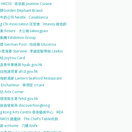
HKCSS
茶皇殿 Jasmine Cuisine
Golden Elephant Brand
牛奶公司 Nestle
Casablanca
g Chi Association 匡智會
Vitasoy 維他奶
 Ensure
大公報 takungpao
團 Exhibition Group
 German Pool
怡保康 Glucerna
星海薈 Starview
李健駕駛學校 LeeKin
 JoyYou Card
及青年事務局 hyab.gov.hk
然護理署 afcd.gov.hk
鮮酒家 Lantern Seafood Restaurant
Enchanteur
華潤堂 crcare
 Arts Corner
環境衛生署 fehd.gov.hk
旅遊發展局 discoverhongkong
g Kong Arts Centre 香港藝術中心
IKEA
ERMOS 膳魔師
The Chef’s Table尚廚
家 ecHome
刀嘜 Knife