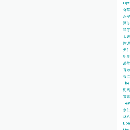
Opti
奇華餅
永安
譚仔三
譚仔
太興 
陶源酒
天仁茗
明星
榮華 
香港紅
香港公
The
海馬 
實惠 
Te
余仁生
炑八
Do
Mo