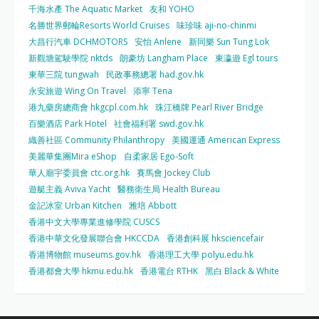
千海水產 The Aquatic Market
友和 YOHO
名勝世界郵輪Resorts World Cruises
味珍味 aji-no-chinmi
大昌行汽車 DCHMOTORS
安怡 Anlene
新同樂 Sun Tung Lok
新觀塘駕駛學院 nktds
朗豪坊 Langham Place
東瀛遊 Egl tours
東華三院 tungwah
民政事務總署 had.gov.hk
永安旅遊 Wing On Travel
添寧 Tena
港九藥房總商會 hkgcpl.com.hk
珠江橋牌 Pearl River Bridge
百樂酒店 Park Hotel
社會福利署 swd.gov.hk
織善社區 Community Philanthropy
美國運通 American Express
美麗華集團Mira eShop
自柔家居 Ego-Soft
華人廟宇委員會 ctc.org.hk
賽馬會 Jockey Club
遊艇主義 Aviva Yacht
醫務衛生局 Health Bureau
金記冰室 Urban Kitchen
雅培 Abbott
香港中文大學專業進修學院 CUSCS
香港中華文化發展聯合會 HKCCDA
香港創科展 hksciencefair
香港博物館 museums.gov.hk
香港理工大學 polyu.edu.hk
香港都會大學 hkmu.edu.hk
香港電台 RTHK
黑白 Black & White