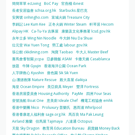
簡簡單單 ecLiving
BoC Pay
官燕棧 ibnest
長者安居協會 schsa.org.hk
Starbucks 星巴克
安興號 onhingho.com
富城火鍋 Treasure City
李錦記 Lee Kum Kee
正冬火鍋 Winter Steam
軒琴居 Hecom
Alipay HK
Ca-Tu-Ya 吉豚屋
康樂及文化事務署 lcsd.gov.hk
永年士多 Wing Nin Noodle
牛大帥 Niu Da Shuai
位元堂 Wai Yuen Tong
勞工處 labour.gov.hk
張公館 ckkdining.com
淘寶 Taobao
牛大人 Master Beef
賽馬會耆智園 jccpa
亞參雞飯 ASAM
卡撒天嬌 Casablanca
放題
牛陣 Gyujin
香港海洋公園 Ocean Park
人字牌救心 Kyushin
嗇色園 Sik Sik Yuen
山‧灘拯救隊 Nature Rescue
殿大喜屋 daikiya
海皇 Ocean Empire
美亞廚具 Meyer
豐澤 Fortress
香港房屋委員會 Housing Authority
PayMe
四洲 Four Seas
壹號漁船 Boat One
意美廚 Ideale Chef
機電工程協會 emhk
香港中樂團 hkco
Proluxury 普樂氏
惠而浦 Whirlpool
香港耆康老人福利會 sage.org.hk
馬百良 Ma Pak Leung
Airland 雅蘭
但馬屋 Tajimaya
八達通 Octopus
天龍 Sky Dragon
教育局 Education Bureau
易賞錢 Money Back