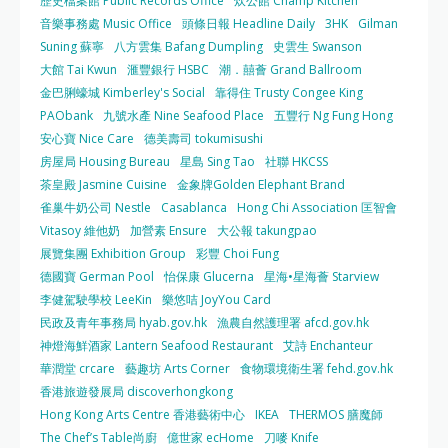
歷史檔案館 Public Records Office
炊公館 Champ Kitchen
音樂事務處 Music Office
頭條日報 Headline Daily
3HK
Gilman
Suning 蘇寧
八方雲集 Bafang Dumpling
史雲生 Swanson
大館 Tai Kwun
滙豐銀行 HSBC
潮．囍薈 Grand Ballroom
金巴脷蠔城 Kimberley's Social
靠得住 Trusty Congee King
PAObank
九號水產 Nine Seafood Place
五豐行 Ng Fung Hong
安心寶 Nice Care
德美壽司 tokumisushi
房屋局 Housing Bureau
星島 Sing Tao
社聯 HKCSS
茶皇殿 Jasmine Cuisine
金象牌Golden Elephant Brand
雀巢牛奶公司 Nestle
Casablanca
Hong Chi Association 匡智會
Vitasoy 維他奶
加營素 Ensure
大公報 takungpao
展覽集團 Exhibition Group
彩豐 Choi Fung
德國寶 German Pool
怡保康 Glucerna
星海•星海薈 Starview
李健駕駛學校 LeeKin
樂悠咭 JoyYou Card
民政及青年事務局 hyab.gov.hk
漁農自然護理署 afcd.gov.hk
神燈海鮮酒家 Lantern Seafood Restaurant
艾詩 Enchanteur
華潤堂 crcare
藝趣坊 Arts Corner
食物環境衛生署 fehd.gov.hk
香港旅遊發展局 discoverhongkong
Hong Kong Arts Centre 香港藝術中心
IKEA
THERMOS 膳魔師
The Chef’s Table尚廚
億世家 ecHome
刀嘜 Knife