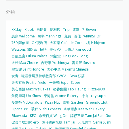
分類
KKday
Klook
自助餐
便利店
Trip
電影
7-Eleven
惠康 wellcome
萬寧 mannings
免費
百佳 PARKnSHOP
759 阿信屋
OK便利店
大家樂 Cafe de Coral
樓上 hkjebn
Watsons 屈臣氏
招聘
美心MX
大快活 Fairwood
富臨皇宮 Fulum Palace
鴻福堂Hung Fook Tong
大棧 Max Choice
吉野家 Yoshinoya
壽司郎 Sushiro
聖安娜 Saint Honore
美心中菜 Maxim's Chinese
女青 - 職涯發展及持續教育部 YWCA
Sasa 莎莎
天天有魚 Fruitful Yield
一粥麵 Super Super
美心西餅 Maxim's Cakes
稻香集團 Tao Heung
Pizza-BOX
魚尚壽司 Uo-Show
東海堂 Arome Bakery
行山
city'super
麥當勞 McDonald's
Pizza Hut
嘉頓 Garden
Greendotdot
Optical 88
爭鮮 Sushi Express
奇華餅家 Kee Wah Bakery
Eikowada
KFC
永安百貨 Wing On
譚仔三哥 Tam Jai Sam Gor
僱員再培訓局 erb
譚仔雲南米線 Tam Jai
元氣壽司 Genki Sushi
太興 Tai Hing
日本城 JHC
陶源酒家 Sportful Garden