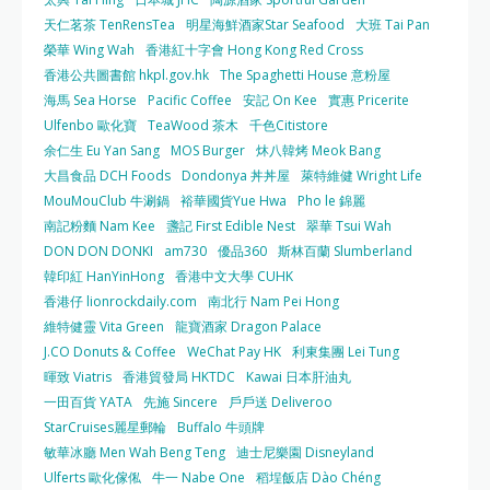
天仁茗茶 TenRensTea
明星海鮮酒家Star Seafood
大班 Tai Pan
榮華 Wing Wah
香港紅十字會 Hong Kong Red Cross
香港公共圖書館 hkpl.gov.hk
The Spaghetti House 意粉屋
海馬 Sea Horse
Pacific Coffee
安記 On Kee
實惠 Pricerite
Ulfenbo 歐化寶
TeaWood 茶木
千色Citistore
余仁生 Eu Yan Sang
MOS Burger
炑八韓烤 Meok Bang
大昌食品 DCH Foods
Dondonya 丼丼屋
萊特維健 Wright Life
MouMouClub 牛涮鍋
裕華國貨Yue Hwa
Pho le 錦麗
南記粉麵 Nam Kee
盞記 First Edible Nest
翠華 Tsui Wah
DON DON DONKI
am730
優品360
斯林百蘭 Slumberland
韓印紅 HanYinHong
香港中文大學 CUHK
香港仔 lionrockdaily.com
南北行 Nam Pei Hong
維特健靈 Vita Green
龍寶酒家 Dragon Palace
J.CO Donuts & Coffee
WeChat Pay HK
利東集團 Lei Tung
暉致 Viatris
香港貿發局 HKTDC
Kawai 日本肝油丸
一田百貨 YATA
先施 Sincere
戶戶送 Deliveroo
StarCruises麗星郵輪
Buffalo 牛頭牌
敏華冰廳 Men Wah Beng Teng
迪士尼樂園 Disneyland
Ulferts 歐化傢俬
牛一 Nabe One
稻埕飯店 Dào Chéng