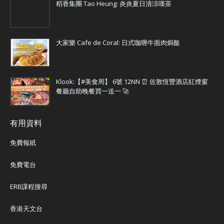
稻香集團 Tao Heung: 炎炎夏日清涼嘆茶
大家樂 Cafe de Coral: 日式咖喱牛面肉焗飯
Klook:【#美食周】 6號 12NN ⏰ 佐敦恆豐酒店紅煙窗
餐廳自助晚餐買一送一 🚀
有用資料
免費報紙
免費電台
ERB課程搜尋
香港天文台