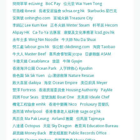
簡簡單單 ecLiving
BoC Pay
位元堂 Wai Yuen Tong
官燕棧 ibnest
長者安居協會 schsa.org.hk
Starbucks 星巴克
安興號 onhingho.com
富城火鍋 Treasure City
李錦記 Lee Kum Kee
正冬火鍋 Winter Steam
軒琴居 Hecom
Alipay HK
Ca-Tu-Ya 吉豚屋
康樂及文化事務署 lcsd.gov.hk
永年士多 Wing Nin Noodle
牛大帥 Niu Da Shuai
勞工處 labour.gov.hk
張公館 ckkdining.com
淘寶 Taobao
牛大人 Master Beef
賽馬會耆智園 jccpa
亞參雞飯 ASAM
卡撒天嬌 Casablanca
放題
牛陣 Gyujin
香港海洋公園 Ocean Park
人字牌救心 Kyushin
嗇色園 Sik Sik Yuen
山‧灘拯救隊 Nature Rescue
殿大喜屋 daikiya
海皇 Ocean Empire
美亞廚具 Meyer
豐澤 Fortress
香港房屋委員會 Housing Authority
PayMe
四洲 Four Seas
壹號漁船 Boat One
意美廚 Ideale Chef
機電工程協會 emhk
香港中樂團 hkco
Proluxury 普樂氏
惠而浦 Whirlpool
香港耆康老人福利會 sage.org.hk
馬百良 Ma Pak Leung
Airland 雅蘭
但馬屋 Tajimaya
八達通 Octopus
天龍 Sky Dragon
教育局 Education Bureau
易賞錢 Money Back
歷史檔案館 Public Records Office