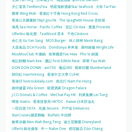
天仁茗茶 TenRensTea
明星海鮮酒家Star Seafood
大班 Tai Pan
榮華 Wing Wah
香港紅十字會 Hong Kong Red Cross
香港公共圖書館 hkpl.gov.hk
The Spaghetti House 意粉屋
海馬 Sea Horse
Pacific Coffee
安記 On Kee
實惠 Pricerite
Ulfenbo 歐化寶
TeaWood 茶木
千色Citistore
余仁生 Eu Yan Sang
MOS Burger
炑八韓烤 Meok Bang
大昌食品 DCH Foods
Dondonya 丼丼屋
萊特維健 Wright Life
MouMouClub 牛涮鍋
裕華國貨Yue Hwa
Pho le 錦麗
南記粉麵 Nam Kee
盞記 First Edible Nest
翠華 Tsui Wah
DON DON DONKI
am730
優品360
斯林百蘭 Slumberland
韓印紅 HanYinHong
香港中文大學 CUHK
香港仔 lionrockdaily.com
南北行 Nam Pei Hong
維特健靈 Vita Green
龍寶酒家 Dragon Palace
J.CO Donuts & Coffee
WeChat Pay HK
利東集團 Lei Tung
暉致 Viatris
香港貿發局 HKTDC
Kawai 日本肝油丸
一田百貨 YATA
先施 Sincere
戶戶送 Deliveroo
StarCruises麗星郵輪
Buffalo 牛頭牌
敏華冰廳 Men Wah Beng Teng
迪士尼樂園 Disneyland
Ulferts 歐化傢俬
牛一 Nabe One
稻埕飯店 Dào Chéng