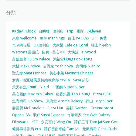
分類
KKday
Klook
自助餐
便利店
Trip
電影
7-Eleven
惠康 wellcome
萬寧 mannings
百佳 PARKnSHOP
免費
759 阿信屋
OK便利店
大家樂 Cafe de Coral
樓上 hkjebn
Watsons 屈臣氏
招聘
美心MX
大快活 Fairwood
富臨皇宮 Fulum Palace
鴻福堂Hung Fook Tong
大棧 Max Choice
吉野家 Yoshinoya
壽司郎 Sushiro
聖安娜 Saint Honore
美心中菜 Maxim's Chinese
女青 - 職涯發展及持續教育部 YWCA
Sasa 莎莎
天天有魚 Fruitful Yield
一粥麵 Super Super
美心西餅 Maxim's Cakes
稻香集團 Tao Heung
Pizza-BOX
魚尚壽司 Uo-Show
東海堂 Arome Bakery
行山
city'super
麥當勞 McDonald's
Pizza Hut
嘉頓 Garden
Greendotdot
Optical 88
爭鮮 Sushi Express
奇華餅家 Kee Wah Bakery
Eikowada
KFC
永安百貨 Wing On
譚仔三哥 Tam Jai Sam Gor
僱員再培訓局 erb
譚仔雲南米線 Tam Jai
元氣壽司 Genki Sushi
太興 Tai Hing
日本城 JHC
陶源酒家 Sportful Garden