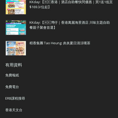
KKday:【🇭🇰香港｜酒店自助餐快閃優惠｜買1送1低至
$169.3/位起】
KKday:【🇭🇰灣仔｜香港萬麗海景酒店 川味主題自助
餐親子聚會首選】
稻香集團 Tao Heung: 炎炎夏日清涼嘆茶
有用資料
免費報紙
免費電台
ERB課程搜尋
香港天文台