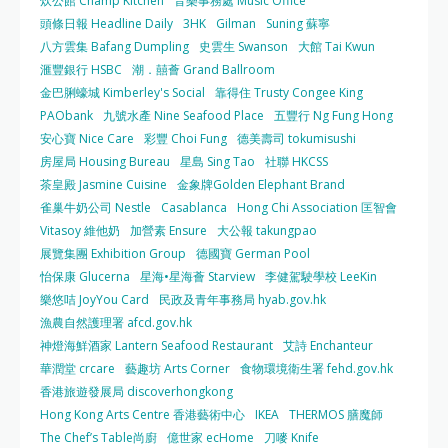
炊公館 Champ Kitchen
音樂事務處 Music Office
頭條日報 Headline Daily
3HK
Gilman
Suning 蘇寧
八方雲集 Bafang Dumpling
史雲生 Swanson
大館 Tai Kwun
滙豐銀行 HSBC
潮．囍薈 Grand Ballroom
金巴脷蠔城 Kimberley's Social
靠得住 Trusty Congee King
PAObank
九號水產 Nine Seafood Place
五豐行 Ng Fung Hong
安心寶 Nice Care
彩豐 Choi Fung
德美壽司 tokumisushi
房屋局 Housing Bureau
星島 Sing Tao
社聯 HKCSS
茶皇殿 Jasmine Cuisine
金象牌Golden Elephant Brand
雀巢牛奶公司 Nestle
Casablanca
Hong Chi Association 匡智會
Vitasoy 維他奶
加營素 Ensure
大公報 takungpao
展覽集團 Exhibition Group
德國寶 German Pool
怡保康 Glucerna
星海•星海薈 Starview
李健駕駛學校 LeeKin
樂悠咭 JoyYou Card
民政及青年事務局 hyab.gov.hk
漁農自然護理署 afcd.gov.hk
神燈海鮮酒家 Lantern Seafood Restaurant
艾詩 Enchanteur
華潤堂 crcare
藝趣坊 Arts Corner
食物環境衛生署 fehd.gov.hk
香港旅遊發展局 discoverhongkong
Hong Kong Arts Centre 香港藝術中心
IKEA
THERMOS 膳魔師
The Chef’s Table尚廚
億世家 ecHome
刀嘜 Knife