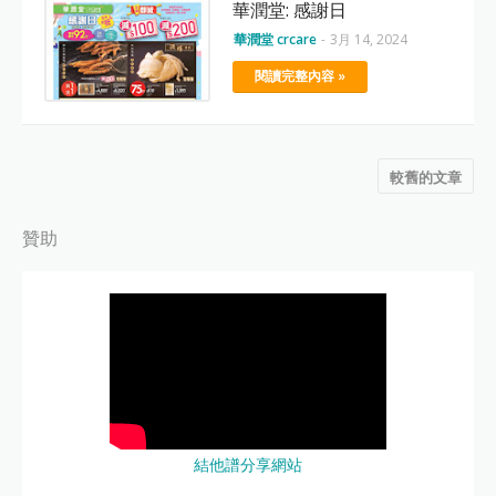
華潤堂: 感謝日
華潤堂 crcare
-
3月 14, 2024
閱讀完整內容 »
較舊的文章
贊助
結他譜分享網站