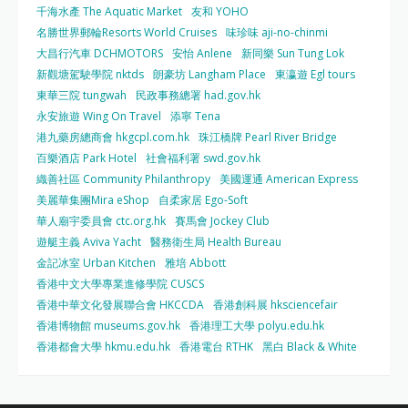
千海水產 The Aquatic Market
友和 YOHO
名勝世界郵輪Resorts World Cruises
味珍味 aji-no-chinmi
大昌行汽車 DCHMOTORS
安怡 Anlene
新同樂 Sun Tung Lok
新觀塘駕駛學院 nktds
朗豪坊 Langham Place
東瀛遊 Egl tours
東華三院 tungwah
民政事務總署 had.gov.hk
永安旅遊 Wing On Travel
添寧 Tena
港九藥房總商會 hkgcpl.com.hk
珠江橋牌 Pearl River Bridge
百樂酒店 Park Hotel
社會福利署 swd.gov.hk
織善社區 Community Philanthropy
美國運通 American Express
美麗華集團Mira eShop
自柔家居 Ego-Soft
華人廟宇委員會 ctc.org.hk
賽馬會 Jockey Club
遊艇主義 Aviva Yacht
醫務衛生局 Health Bureau
金記冰室 Urban Kitchen
雅培 Abbott
香港中文大學專業進修學院 CUSCS
香港中華文化發展聯合會 HKCCDA
香港創科展 hksciencefair
香港博物館 museums.gov.hk
香港理工大學 polyu.edu.hk
香港都會大學 hkmu.edu.hk
香港電台 RTHK
黑白 Black & White