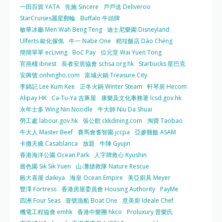
一田百貨 YATA
先施 Sincere
戶戶送 Deliveroo
StarCruises麗星郵輪
Buffalo 牛頭牌
敏華冰廳 Men Wah Beng Teng
迪士尼樂園 Disneyland
Ulferts 歐化傢俬
牛一 Nabe One
稻埕飯店 Dào Chéng
簡簡單單 ecLiving
BoC Pay
位元堂 Wai Yuen Tong
官燕棧 ibnest
長者安居協會 schsa.org.hk
Starbucks 星巴克
安興號 onhingho.com
富城火鍋 Treasure City
李錦記 Lee Kum Kee
正冬火鍋 Winter Steam
軒琴居 Hecom
Alipay HK
Ca-Tu-Ya 吉豚屋
康樂及文化事務署 lcsd.gov.hk
永年士多 Wing Nin Noodle
牛大帥 Niu Da Shuai
勞工處 labour.gov.hk
張公館 ckkdining.com
淘寶 Taobao
牛大人 Master Beef
賽馬會耆智園 jccpa
亞參雞飯 ASAM
卡撒天嬌 Casablanca
放題
牛陣 Gyujin
香港海洋公園 Ocean Park
人字牌救心 Kyushin
嗇色園 Sik Sik Yuen
山‧灘拯救隊 Nature Rescue
殿大喜屋 daikiya
海皇 Ocean Empire
美亞廚具 Meyer
豐澤 Fortress
香港房屋委員會 Housing Authority
PayMe
四洲 Four Seas
壹號漁船 Boat One
意美廚 Ideale Chef
機電工程協會 emhk
香港中樂團 hkco
Proluxury 普樂氏