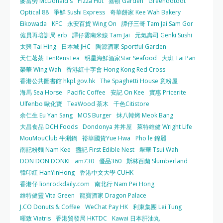
麥當勞 McDonald's
Pizza Hut
嘉頓 Garden
Greendotdot
Optical 88
爭鮮 Sushi Express
奇華餅家 Kee Wah Bakery
Eikowada
KFC
永安百貨 Wing On
譚仔三哥 Tam Jai Sam Gor
僱員再培訓局 erb
譚仔雲南米線 Tam Jai
元氣壽司 Genki Sushi
太興 Tai Hing
日本城 JHC
陶源酒家 Sportful Garden
天仁茗茶 TenRensTea
明星海鮮酒家Star Seafood
大班 Tai Pan
榮華 Wing Wah
香港紅十字會 Hong Kong Red Cross
香港公共圖書館 hkpl.gov.hk
The Spaghetti House 意粉屋
海馬 Sea Horse
Pacific Coffee
安記 On Kee
實惠 Pricerite
Ulfenbo 歐化寶
TeaWood 茶木
千色Citistore
余仁生 Eu Yan Sang
MOS Burger
炑八韓烤 Meok Bang
大昌食品 DCH Foods
Dondonya 丼丼屋
萊特維健 Wright Life
MouMouClub 牛涮鍋
裕華國貨Yue Hwa
Pho le 錦麗
南記粉麵 Nam Kee
盞記 First Edible Nest
翠華 Tsui Wah
DON DON DONKI
am730
優品360
斯林百蘭 Slumberland
韓印紅 HanYinHong
香港中文大學 CUHK
香港仔 lionrockdaily.com
南北行 Nam Pei Hong
維特健靈 Vita Green
龍寶酒家 Dragon Palace
J.CO Donuts & Coffee
WeChat Pay HK
利東集團 Lei Tung
暉致 Viatris
香港貿發局 HKTDC
Kawai 日本肝油丸