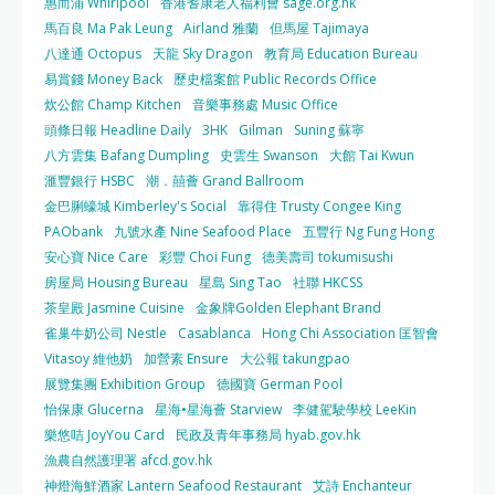
惠而浦 Whirlpool
香港耆康老人福利會 sage.org.hk
馬百良 Ma Pak Leung
Airland 雅蘭
但馬屋 Tajimaya
八達通 Octopus
天龍 Sky Dragon
教育局 Education Bureau
易賞錢 Money Back
歷史檔案館 Public Records Office
炊公館 Champ Kitchen
音樂事務處 Music Office
頭條日報 Headline Daily
3HK
Gilman
Suning 蘇寧
八方雲集 Bafang Dumpling
史雲生 Swanson
大館 Tai Kwun
滙豐銀行 HSBC
潮．囍薈 Grand Ballroom
金巴脷蠔城 Kimberley's Social
靠得住 Trusty Congee King
PAObank
九號水產 Nine Seafood Place
五豐行 Ng Fung Hong
安心寶 Nice Care
彩豐 Choi Fung
德美壽司 tokumisushi
房屋局 Housing Bureau
星島 Sing Tao
社聯 HKCSS
茶皇殿 Jasmine Cuisine
金象牌Golden Elephant Brand
雀巢牛奶公司 Nestle
Casablanca
Hong Chi Association 匡智會
Vitasoy 維他奶
加營素 Ensure
大公報 takungpao
展覽集團 Exhibition Group
德國寶 German Pool
怡保康 Glucerna
星海•星海薈 Starview
李健駕駛學校 LeeKin
樂悠咭 JoyYou Card
民政及青年事務局 hyab.gov.hk
漁農自然護理署 afcd.gov.hk
神燈海鮮酒家 Lantern Seafood Restaurant
艾詩 Enchanteur