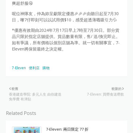
爽超舒服🤤
呢位神隊友，仲為妳呈獻限定優惠🎉🎉🎉由聽日起至7月30
日，嚟7仔即刻可以以試用價$10，感受超透薄嘅吸引力💦
*優惠有效期由2024年7月17日早上7時至7月30日。部分貨
品只限於指定店舖提供。貨品數量有限，售/ 送/換完即止。
如有爭議，所有價格以個別店舖為準。就一切有關事宜，7-
Eleven將保留最終之決定權。
7-Eleven
便利店
購物
較舊
較新的
香港建造學院: 多元人生 由你建造
7-Eleven: 買嘢食送嘢飲
免學費 有津貼
Related Posts
7-Eleven: 兩日限定 77 折