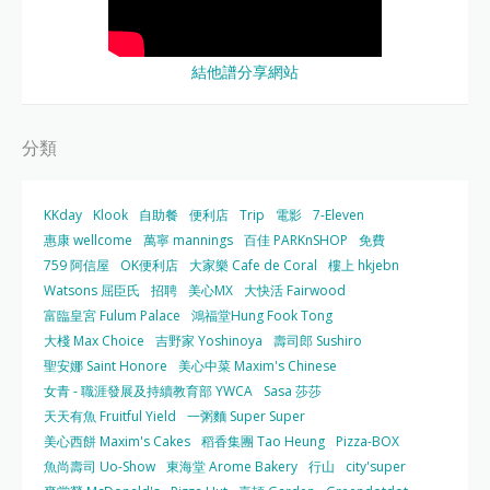
結他譜分享網站
分類
KKday
Klook
自助餐
便利店
Trip
電影
7-Eleven
惠康 wellcome
萬寧 mannings
百佳 PARKnSHOP
免費
759 阿信屋
OK便利店
大家樂 Cafe de Coral
樓上 hkjebn
Watsons 屈臣氏
招聘
美心MX
大快活 Fairwood
富臨皇宮 Fulum Palace
鴻福堂Hung Fook Tong
大棧 Max Choice
吉野家 Yoshinoya
壽司郎 Sushiro
聖安娜 Saint Honore
美心中菜 Maxim's Chinese
女青 - 職涯發展及持續教育部 YWCA
Sasa 莎莎
天天有魚 Fruitful Yield
一粥麵 Super Super
美心西餅 Maxim's Cakes
稻香集團 Tao Heung
Pizza-BOX
魚尚壽司 Uo-Show
東海堂 Arome Bakery
行山
city'super