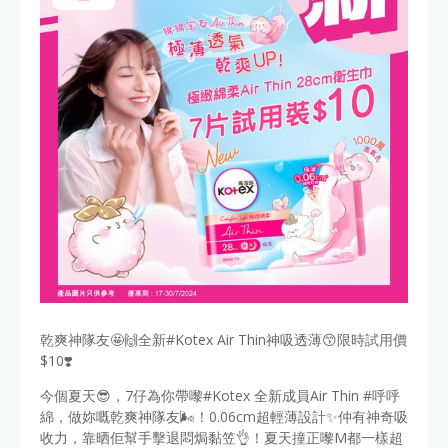
乾爽神隊友🤩🙌全新#Kotex Air Thin神吸透薄😙限時試用價
$10❣️
今個夏天😎，7仔為你帶嚟#Kotex 全新成員Air Thin #呼呼
綿，做妳嘅乾爽神隊友🌬️！0.06cm超輕薄設計✨仲有神奇吸
收力，靠晒佢幫手擊退悶焗黏笠👌！夏天撞正嚟M都一樣超