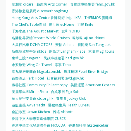
華潤堂 crcare
藝趣坊 Arts Corner
食物環境衛生署 fehd.gov.hk
香港旅遊發展局 discoverhongkong
Hong Kong Arts Centre 香港藝術中心
IKEA
THERMOS 膳魔師
The Chef’s Table尚廚
億世家 ecHome
刀嘜 Knife
千海水產 The Aquatic Market
友和 YOHO
名勝世界郵輪Resorts World Cruises
味珍味 aji-no-chinmi
大昌行汽車 DCHMOTORS
安怡 Anlene
新同樂 Sun Tung Lok
新觀塘駕駛學院 nktds
朗豪坊 Langham Place
東瀛遊 Egl tours
東華三院 tungwah
民政事務總署 had.gov.hk
永安旅遊 Wing On Travel
添寧 Tena
港九藥房總商會 hkgcpl.com.hk
珠江橋牌 Pearl River Bridge
百樂酒店 Park Hotel
社會福利署 swd.gov.hk
織善社區 Community Philanthropy
美國運通 American Express
美麗華集團Mira eShop
自柔家居 Ego-Soft
華人廟宇委員會 ctc.org.hk
賽馬會 Jockey Club
遊艇主義 Aviva Yacht
醫務衛生局 Health Bureau
金記冰室 Urban Kitchen
雅培 Abbott
香港中文大學專業進修學院 CUSCS
香港中華文化發展聯合會 HKCCDA
香港創科展 hksciencefair