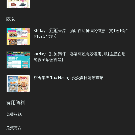
飲食
KKday:【🇭🇰香港｜酒店自助餐快閃優惠｜買1送1低至
$169.3/位起】
KKday:【🇭🇰灣仔｜香港萬麗海景酒店 川味主題自助
餐親子聚會首選】
稻香集團 Tao Heung: 炎炎夏日清涼嘆茶
有用資料
免費報紙
免費電台