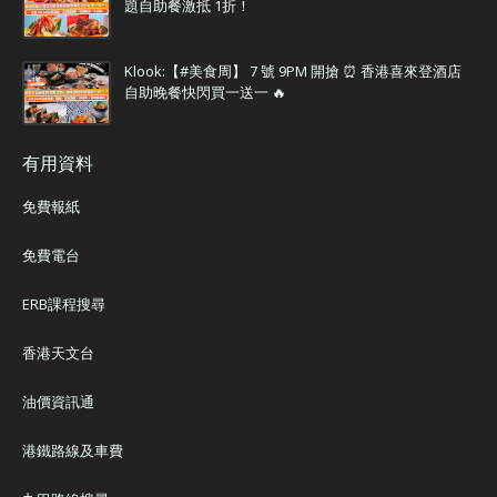
題自助餐激抵 1折！
Klook:【#美食周】 7 號 9PM 開搶 ⏰ 香港喜來登酒店
自助晚餐快閃買一送一 🔥
有用資料
免費報紙
免費電台
ERB課程搜尋
香港天文台
油價資訊通
港鐵路線及車費