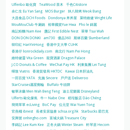
Ulfenbo 歐化寶
TeaWood 茶木
千色Citistore
余仁生 Eu Yan Sang
MOS Burger
炑八韓烤 Meok Bang
大昌食品 DCH Foods
Dondonya 丼丼屋
萊特維健 Wright Life
MouMouClub 牛涮鍋
裕華國貨Yue Hwa
Pho le 錦麗
南記粉麵 Nam Kee
盞記 First Edible Nest
翠華 Tsui Wah
DON DON DONKI
am730
優品360
斯林百蘭 Slumberland
韓印紅 HanYinHong
香港中文大學 CUHK
香港仔 lionrockdaily.com
南北行 Nam Pei Hong
維特健靈 Vita Green
龍寶酒家 Dragon Palace
J.CO Donuts & Coffee
WeChat Pay HK
利東集團 Lei Tung
暉致 Viatris
香港貿發局 HKTDC
Kawai 日本肝油丸
一田百貨 YATA
先施 Sincere
戶戶送 Deliveroo
StarCruises麗星郵輪
Buffalo 牛頭牌
敏華冰廳 Men Wah Beng Teng
迪士尼樂園 Disneyland
Ulferts 歐化傢俬
牛一 Nabe One
稻埕飯店 Dào Chéng
簡簡單單 ecLiving
BoC Pay
位元堂 Wai Yuen Tong
官燕棧 ibnest
長者安居協會 schsa.org.hk
Starbucks 星巴克
安興號 onhingho.com
富城火鍋 Treasure City
李錦記 Lee Kum Kee
正冬火鍋 Winter Steam
軒琴居 Hecom