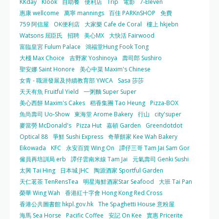
KKday
Klook
自助餐
便利店
Trip
電影
7-Eleven
惠康 wellcome
萬寧 mannings
百佳 PARKnSHOP
免費
759 阿信屋
OK便利店
大家樂 Cafe de Coral
樓上 hkjebn
Watsons 屈臣氏
招聘
美心MX
大快活 Fairwood
富臨皇宮 Fulum Palace
鴻福堂Hung Fook Tong
大棧 Max Choice
吉野家 Yoshinoya
壽司郎 Sushiro
聖安娜 Saint Honore
美心中菜 Maxim's Chinese
女青 - 職涯發展及持續教育部 YWCA
Sasa 莎莎
天天有魚 Fruitful Yield
一粥麵 Super Super
美心西餅 Maxim's Cakes
稻香集團 Tao Heung
Pizza-BOX
魚尚壽司 Uo-Show
東海堂 Arome Bakery
行山
city'super
麥當勞 McDonald's
Pizza Hut
嘉頓 Garden
Greendotdot
Optical 88
爭鮮 Sushi Express
奇華餅家 Kee Wah Bakery
Eikowada
KFC
永安百貨 Wing On
譚仔三哥 Tam Jai Sam Gor
僱員再培訓局 erb
譚仔雲南米線 Tam Jai
元氣壽司 Genki Sushi
太興 Tai Hing
日本城 JHC
陶源酒家 Sportful Garden
天仁茗茶 TenRensTea
明星海鮮酒家Star Seafood
大班 Tai Pan
榮華 Wing Wah
香港紅十字會 Hong Kong Red Cross
香港公共圖書館 hkpl.gov.hk
The Spaghetti House 意粉屋
海馬 Sea Horse
Pacific Coffee
安記 On Kee
實惠 Pricerite