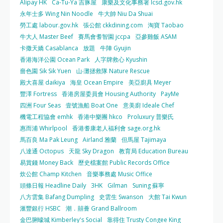
Alipay HK
Ca-Tu-Ya 吉豚屋
康樂及文化事務署 lcsd.gov.hk
永年士多 Wing Nin Noodle
牛大帥 Niu Da Shuai
勞工處 labour.gov.hk
張公館 ckkdining.com
淘寶 Taobao
牛大人 Master Beef
賽馬會耆智園 jccpa
亞參雞飯 ASAM
卡撒天嬌 Casablanca
放題
牛陣 Gyujin
香港海洋公園 Ocean Park
人字牌救心 Kyushin
嗇色園 Sik Sik Yuen
山‧灘拯救隊 Nature Rescue
殿大喜屋 daikiya
海皇 Ocean Empire
美亞廚具 Meyer
豐澤 Fortress
香港房屋委員會 Housing Authority
PayMe
四洲 Four Seas
壹號漁船 Boat One
意美廚 Ideale Chef
機電工程協會 emhk
香港中樂團 hkco
Proluxury 普樂氏
惠而浦 Whirlpool
香港耆康老人福利會 sage.org.hk
馬百良 Ma Pak Leung
Airland 雅蘭
但馬屋 Tajimaya
八達通 Octopus
天龍 Sky Dragon
教育局 Education Bureau
易賞錢 Money Back
歷史檔案館 Public Records Office
炊公館 Champ Kitchen
音樂事務處 Music Office
頭條日報 Headline Daily
3HK
Gilman
Suning 蘇寧
八方雲集 Bafang Dumpling
史雲生 Swanson
大館 Tai Kwun
滙豐銀行 HSBC
潮．囍薈 Grand Ballroom
金巴脷蠔城 Kimberley's Social
靠得住 Trusty Congee King