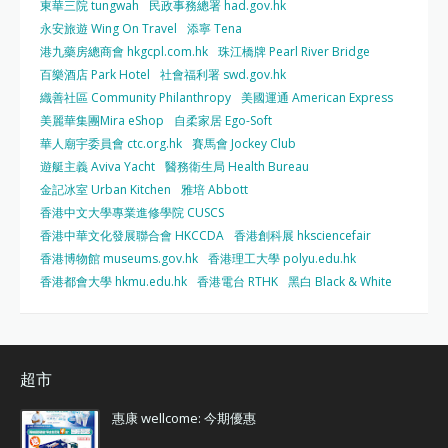
東華三院 tungwah
民政事務總署 had.gov.hk
永安旅遊 Wing On Travel
添寧 Tena
港九藥房總商會 hkgcpl.com.hk
珠江橋牌 Pearl River Bridge
百樂酒店 Park Hotel
社會福利署 swd.gov.hk
織善社區 Community Philanthropy
美國運通 American Express
美麗華集團Mira eShop
自柔家居 Ego-Soft
華人廟宇委員會 ctc.org.hk
賽馬會 Jockey Club
遊艇主義 Aviva Yacht
醫務衛生局 Health Bureau
金記冰室 Urban Kitchen
雅培 Abbott
香港中文大學專業進修學院 CUSCS
香港中華文化發展聯合會 HKCCDA
香港創科展 hksciencefair
香港博物館 museums.gov.hk
香港理工大學 polyu.edu.hk
香港都會大學 hkmu.edu.hk
香港電台 RTHK
黑白 Black & White
超市
惠康 wellcome: 今期優惠