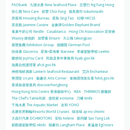
PAObank
九號水產 Nine Seafood Place
五豐行 Ng Fung Hong
安心寶 Nice Care
彩豐 Choi Fung
德美壽司 tokumisushi
房屋局 Housing Bureau
星島 Sing Tao
社聯 HKCSS
茶皇殿 Jasmine Cuisine
金象牌Golden Elephant Brand
雀巢牛奶公司 Nestle
Casablanca
Hong Chi Association 匡智會
Vitasoy 維他奶
加營素 Ensure
大公報 takungpao
展覽集團 Exhibition Group
德國寶 German Pool
怡保康 Glucerna
星海•星海薈 Starview
李健駕駛學校 LeeKin
樂悠咭 JoyYou Card
民政及青年事務局 hyab.gov.hk
漁農自然護理署 afcd.gov.hk
神燈海鮮酒家 Lantern Seafood Restaurant
艾詩 Enchanteur
華潤堂 crcare
藝趣坊 Arts Corner
食物環境衛生署 fehd.gov.hk
香港旅遊發展局 discoverhongkong
Hong Kong Arts Centre 香港藝術中心
IKEA
THERMOS 膳魔師
The Chef’s Table尚廚
億世家 ecHome
刀嘜 Knife
千海水產 The Aquatic Market
友和 YOHO
名勝世界郵輪Resorts World Cruises
味珍味 aji-no-chinmi
大昌行汽車 DCHMOTORS
安怡 Anlene
新同樂 Sun Tung Lok
新觀塘駕駛學院 nktds
朗豪坊 Langham Place
東瀛遊 Egl tours