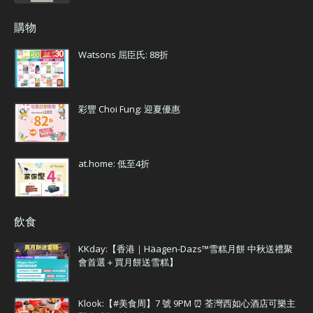
購物
Watsons 屈臣氏: 88折
彩豐 Choi Fung: 迎夏優惠
at.home: 低至4折
飲食
KKday:【香港｜Häagen-Dazs™雪糕月餅 中秋送禮聚
會首選＋買月餅送雪糕】
Klook:【#美食周】7 號 9PM ⏰ 荃灣西如心酒店可樂主