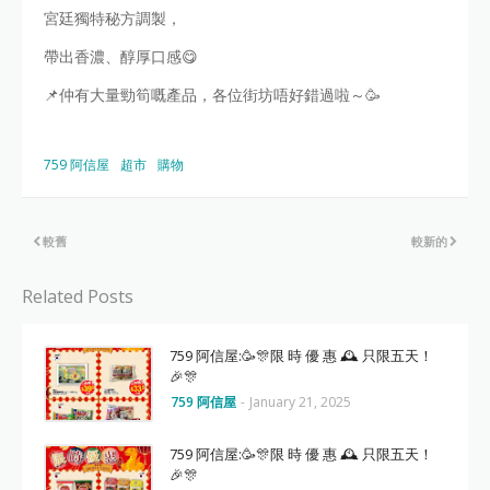
宮廷獨特秘方調製，
帶出香濃、醇厚口感😋
📌仲有大量勁筍嘅產品，各位街坊唔好錯過啦～🥳
759 阿信屋
超市
購物
較舊
較新的
Related Posts
759 阿信屋:🥳🎊限 時 優 惠 🕰 只限五天！
🎉🎊
759 阿信屋
-
January 21, 2025
759 阿信屋:🥳🎊限 時 優 惠 🕰 只限五天！
🎉🎊