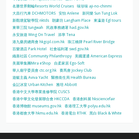
名勝世界郵輪Resorts World Cruises
味珍味 aji-no-chinmi
大昌行汽車 DCHMOTORS
安怡 Anlene
新同樂 Sun Tung Lok
新觀塘駕駛學院 nktds
朗豪坊 Langham Place
東瀛遊 Egl tours
東華三院 tungwah
民政事務總署 had.gov.hk
永安旅遊 Wing On Travel
添寧 Tena
港九藥房總商會 hkgcpl.com.hk
珠江橋牌 Pearl River Bridge
百樂酒店 Park Hotel
社會福利署 swd.gov.hk
織善社區 Community Philanthropy
美國運通 American Express
美麗華集團Mira eShop
自柔家居 Ego-Soft
華人廟宇委員會 ctc.org.hk
賽馬會 Jockey Club
遊艇主義 Aviva Yacht
醫務衛生局 Health Bureau
金記冰室 Urban Kitchen
雅培 Abbott
香港中文大學專業進修學院 CUSCS
香港中華文化發展聯合會 HKCCDA
香港創科展 hksciencefair
香港博物館 museums.gov.hk
香港理工大學 polyu.edu.hk
香港都會大學 hkmu.edu.hk
香港電台 RTHK
黑白 Black & White