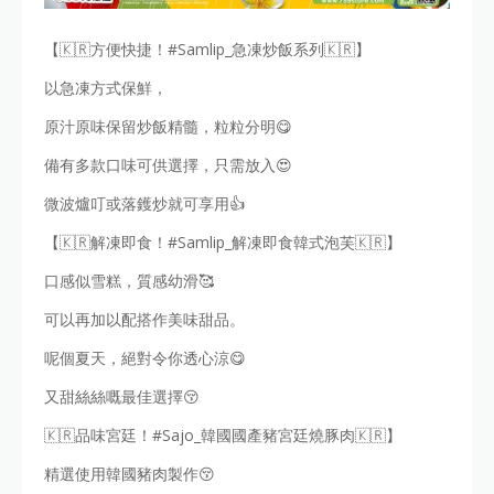
【🇰🇷方便快捷！#Samlip_急凍炒飯系列🇰🇷】
以急凍方式保鮮，
原汁原味保留炒飯精髓，粒粒分明😋
備有多款口味可供選擇，只需放入😍
微波爐叮或落鑊炒就可享用👍
【🇰🇷解凍即食！#Samlip_解凍即食韓式泡芙🇰🇷】
口感似雪糕，質感幼滑🥰
可以再加以配搭作美味甜品。
呢個夏天，絕對令你透心涼😋
又甜絲絲嘅最佳選擇😚
🇰🇷品味宮廷！#Sajo_韓國國產豬宮廷燒豚肉🇰🇷】
精選使用韓國豬肉製作😚