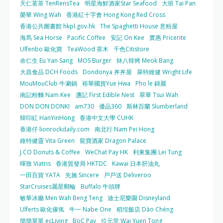
天仁茗茶 TenRensTea
明星海鮮酒家Star Seafood
大班 Tai Pan
榮華 Wing Wah
香港紅十字會 Hong Kong Red Cross
香港公共圖書館 hkpl.gov.hk
The Spaghetti House 意粉屋
海馬 Sea Horse
Pacific Coffee
安記 On Kee
實惠 Pricerite
Ulfenbo 歐化寶
TeaWood 茶木
千色Citistore
余仁生 Eu Yan Sang
MOS Burger
炑八韓烤 Meok Bang
大昌食品 DCH Foods
Dondonya 丼丼屋
萊特維健 Wright Life
MouMouClub 牛涮鍋
裕華國貨Yue Hwa
Pho le 錦麗
南記粉麵 Nam Kee
盞記 First Edible Nest
翠華 Tsui Wah
DON DON DONKI
am730
優品360
斯林百蘭 Slumberland
韓印紅 HanYinHong
香港中文大學 CUHK
香港仔 lionrockdaily.com
南北行 Nam Pei Hong
維特健靈 Vita Green
龍寶酒家 Dragon Palace
J.CO Donuts & Coffee
WeChat Pay HK
利東集團 Lei Tung
暉致 Viatris
香港貿發局 HKTDC
Kawai 日本肝油丸
一田百貨 YATA
先施 Sincere
戶戶送 Deliveroo
StarCruises麗星郵輪
Buffalo 牛頭牌
敏華冰廳 Men Wah Beng Teng
迪士尼樂園 Disneyland
Ulferts 歐化傢俬
牛一 Nabe One
稻埕飯店 Dào Chéng
簡簡單單 ecLiving
BoC Pay
位元堂 Wai Yuen Tong