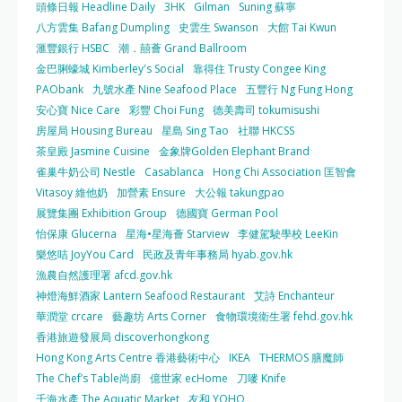
頭條日報 Headline Daily
3HK
Gilman
Suning 蘇寧
八方雲集 Bafang Dumpling
史雲生 Swanson
大館 Tai Kwun
滙豐銀行 HSBC
潮．囍薈 Grand Ballroom
金巴脷蠔城 Kimberley's Social
靠得住 Trusty Congee King
PAObank
九號水產 Nine Seafood Place
五豐行 Ng Fung Hong
安心寶 Nice Care
彩豐 Choi Fung
德美壽司 tokumisushi
房屋局 Housing Bureau
星島 Sing Tao
社聯 HKCSS
茶皇殿 Jasmine Cuisine
金象牌Golden Elephant Brand
雀巢牛奶公司 Nestle
Casablanca
Hong Chi Association 匡智會
Vitasoy 維他奶
加營素 Ensure
大公報 takungpao
展覽集團 Exhibition Group
德國寶 German Pool
怡保康 Glucerna
星海•星海薈 Starview
李健駕駛學校 LeeKin
樂悠咭 JoyYou Card
民政及青年事務局 hyab.gov.hk
漁農自然護理署 afcd.gov.hk
神燈海鮮酒家 Lantern Seafood Restaurant
艾詩 Enchanteur
華潤堂 crcare
藝趣坊 Arts Corner
食物環境衛生署 fehd.gov.hk
香港旅遊發展局 discoverhongkong
Hong Kong Arts Centre 香港藝術中心
IKEA
THERMOS 膳魔師
The Chef’s Table尚廚
億世家 ecHome
刀嘜 Knife
千海水產 The Aquatic Market
友和 YOHO