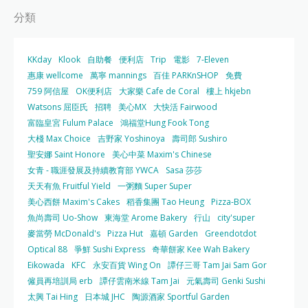
分類
KKday
Klook
自助餐
便利店
Trip
電影
7-Eleven
惠康 wellcome
萬寧 mannings
百佳 PARKnSHOP
免費
759 阿信屋
OK便利店
大家樂 Cafe de Coral
樓上 hkjebn
Watsons 屈臣氏
招聘
美心MX
大快活 Fairwood
富臨皇宮 Fulum Palace
鴻福堂Hung Fook Tong
大棧 Max Choice
吉野家 Yoshinoya
壽司郎 Sushiro
聖安娜 Saint Honore
美心中菜 Maxim's Chinese
女青 - 職涯發展及持續教育部 YWCA
Sasa 莎莎
天天有魚 Fruitful Yield
一粥麵 Super Super
美心西餅 Maxim's Cakes
稻香集團 Tao Heung
Pizza-BOX
魚尚壽司 Uo-Show
東海堂 Arome Bakery
行山
city'super
麥當勞 McDonald's
Pizza Hut
嘉頓 Garden
Greendotdot
Optical 88
爭鮮 Sushi Express
奇華餅家 Kee Wah Bakery
Eikowada
KFC
永安百貨 Wing On
譚仔三哥 Tam Jai Sam Gor
僱員再培訓局 erb
譚仔雲南米線 Tam Jai
元氣壽司 Genki Sushi
太興 Tai Hing
日本城 JHC
陶源酒家 Sportful Garden