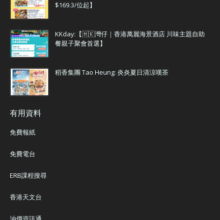
$169.3/位起】
KKday:【🇭🇰灣仔｜香港萬麗海景酒店 川味主題自助
餐親子聚會首選】
稻香集團 Tao Heung: 炎炎夏日清涼嘆茶
有用資料
免費報紙
免費電台
ERB課程搜尋
香港天文台
油價資訊通