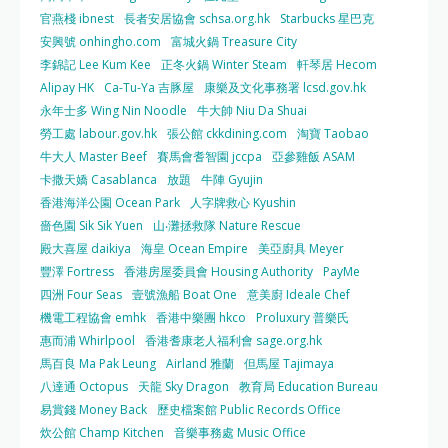
官燕棧 ibnest
長者安居協會 schsa.org.hk
Starbucks 星巴克
安興號 onhingho.com
富城火鍋 Treasure City
李錦記 Lee Kum Kee
正冬火鍋 Winter Steam
軒琴居 Hecom
Alipay HK
Ca-Tu-Ya 吉豚屋
康樂及文化事務署 lcsd.gov.hk
永年士多 Wing Nin Noodle
牛大帥 Niu Da Shuai
勞工處 labour.gov.hk
張公館 ckkdining.com
淘寶 Taobao
牛大人 Master Beef
賽馬會耆智園 jccpa
亞參雞飯 ASAM
卡撒天嬌 Casablanca
放題
牛陣 Gyujin
香港海洋公園 Ocean Park
人字牌救心 Kyushin
嗇色園 Sik Sik Yuen
山‧灘拯救隊 Nature Rescue
殿大喜屋 daikiya
海皇 Ocean Empire
美亞廚具 Meyer
豐澤 Fortress
香港房屋委員會 Housing Authority
PayMe
四洲 Four Seas
壹號漁船 Boat One
意美廚 Ideale Chef
機電工程協會 emhk
香港中樂團 hkco
Proluxury 普樂氏
惠而浦 Whirlpool
香港耆康老人福利會 sage.org.hk
馬百良 Ma Pak Leung
Airland 雅蘭
但馬屋 Tajimaya
八達通 Octopus
天龍 Sky Dragon
教育局 Education Bureau
易賞錢 Money Back
歷史檔案館 Public Records Office
炊公館 Champ Kitchen
音樂事務處 Music Office