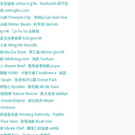
居協會 schsa.org.hk
Starbucks 星巴克
 onhingho.com
鍋 Treasure City
李錦記 Lee Kum Kee
鍋 Winter Steam
軒琴居 Hecom
ay HK
Ca-Tu-Ya 吉豚屋
及文化事務署 lcsd.gov.hk
多 Wing Nin Noodle
 Niu Da Shuai
勞工處 labour.gov.hk
 ckkdining.com
淘寶 Taobao
 Master Beef
賽馬會耆智園 jccpa
雞飯 ASAM
卡撒天嬌 Casablanca
放題
Gyujin
香港海洋公園 Ocean Park
牌救心 Kyushin
嗇色園 Sik Sik Yuen
拯救隊 Nature Rescue
殿大喜屋 daikiya
Ocean Empire
美亞廚具 Meyer
Fortress
屋委員會 Housing Authority
PayMe
Four Seas
壹號漁船 Boat One
 Ideale Chef
機電工程協會 emhk