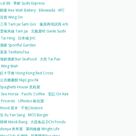
cal 88
爭鮮 Sushi Express
家 Kee Wah Bakery
Eikowada
KFC
百貨 Wing On
哥 Tam Jai Sam Gor
僱員再培訓局 erb
雲南米線 Tam Jai
元氣壽司 Genki Sushi
Tai Hing
日本城 JHC
家 Sportful Garden
茶 TenRensTea
海鮮酒家Star Seafood
大班 Tai Pan
Wing Wah
十字會 Hong Kong Red Cross
共圖書館 hkpl.gov.hk
 Spaghetti House 意粉屋
Sea Horse
Pacific Coffee
安記 On Kee
Pricerite
Ulfenbo 歐化寶
aWood 茶木
千色Citistore
 Eu Yan Sang
MOS Burger
韓烤 Meok Bang
大昌食品 DCH Foods
ndonya 丼丼屋
萊特維健 Wright Life
uMouClub 牛涮鍋
裕華國貨Yue Hwa