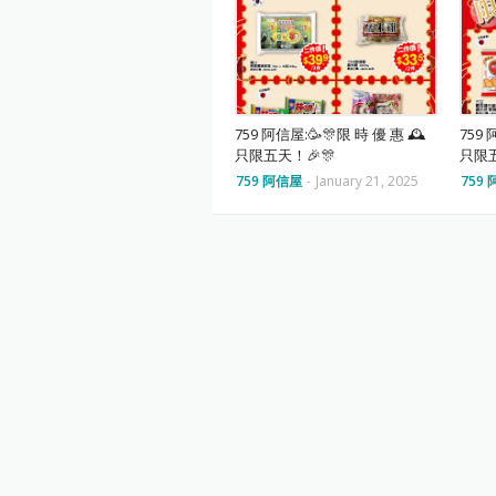
759 阿信屋:🥳🎊限 時 優 惠 🕰
759 
只限五天！🎉🎊
只限五
759 阿信屋
-
January 21, 2025
759