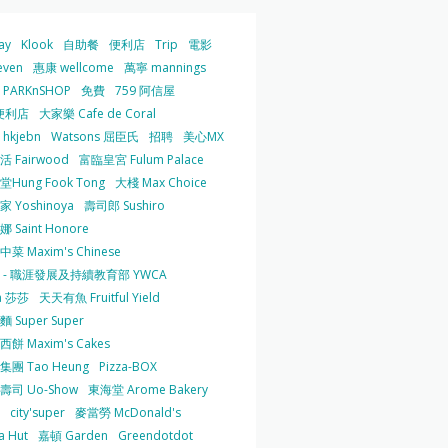
ay
Klook
自助餐
便利店
Trip
電影
even
惠康 wellcome
萬寧 mannings
PARKnSHOP
免費
759 阿信屋
便利店
大家樂 Cafe de Coral
hkjebn
Watsons 屈臣氏
招聘
美心MX
 Fairwood
富臨皇宮 Fulum Palace
Hung Fook Tong
大棧 Max Choice
 Yoshinoya
壽司郎 Sushiro
 Saint Honore
菜 Maxim's Chinese
 - 職涯發展及持續教育部 YWCA
a 莎莎
天天有魚 Fruitful Yield
 Super Super
餅 Maxim's Cakes
集團 Tao Heung
Pizza-BOX
壽司 Uo-Show
東海堂 Arome Bakery
city'super
麥當勞 McDonald's
a Hut
嘉頓 Garden
Greendotdot