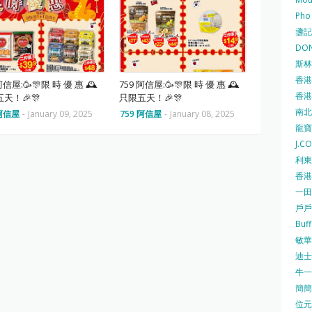
Pho
盞記 F
DON
斯林百
香港
阿信屋:🥳🎊限 時 優 惠 🕰
759 阿信屋:🥳🎊限 時 優 惠 🕰
香港仔
天！🎉🎊
只限五天！🎉🎊
南北行
 阿信屋
-
January 09, 2025
759 阿信屋
-
January 08, 2025
龍寶酒
J.C
利東集
香港
一田
戶戶送
Buf
敏華冰
迪士尼
牛一 
簡簡單
位元堂