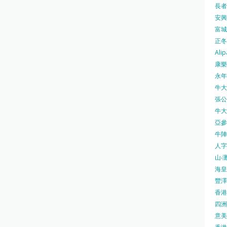
長者安
安興號
富城火
正冬火
Alip
康樂
永年士
牛大帥
張公館
牛大人
亞參
牛陣 
人字
山‧灘
海皇 
豐澤 
香港房
四洲 
意美廚