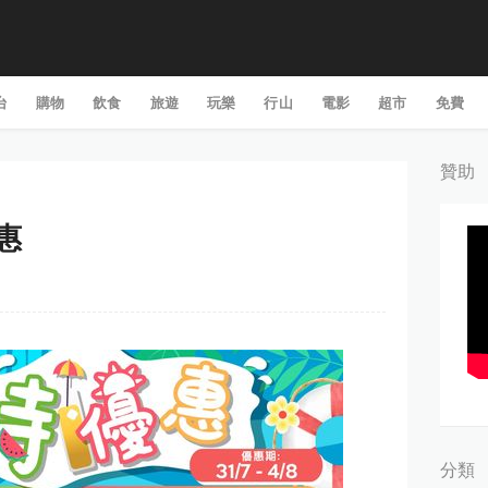
台
購物
飲食
旅遊
玩樂
行山
電影
超市
免費
贊助
優惠
分類