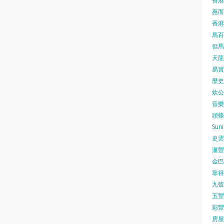
香港
惠而浦
香港
馬百良
但馬屋
天龍 
易賞錢
歷史檔
炊公館
音樂事
頭條日
Sun
史雲
滙豐
金巴脷
靠得住
九號水
五豐行
彩豐 
房屋局