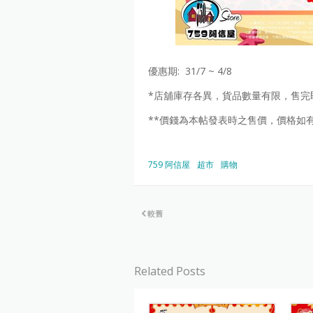
優惠期: 31/7 ~ 4/8
*店舖庫存各異，貨品數量有限，售完
**價錢為本帖發表時之售價，價格如
759 阿信屋
超市
購物
較舊
Related Posts