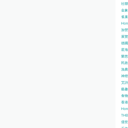
社聯 
金象牌
雀巢
Hon
加營素
展覽集
德國寶
星海•
樂悠咭
民政
漁農自
神燈海
艾詩 
藝趣坊
食物
香港
Hon
TH
億世