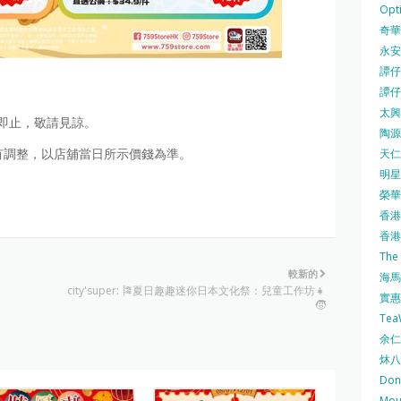
Opti
奇華餅
永安
譚仔三
譚仔
太興 
即止，敬請見諒。
陶源酒
有調整，以店舖當日所示價錢為準。
天仁茗
明星
榮華 
香港紅
香港公
The
較新的
海馬 
city'super: 🎏夏日趣趣迷你日本文化祭：兒童工作坊👧
實惠 
🧒
Te
余仁生
炑八
Do
Mo