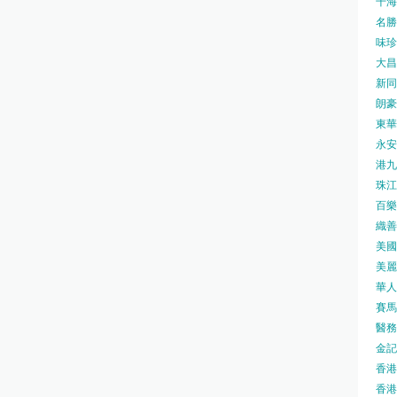
千海水
名勝世
味珍味
大昌
新同樂
朗豪坊
東華
永安旅
港九藥
珠江橋
百樂酒
織善社
美國運
美麗
華人廟
賽馬會
醫務衛
金記冰
香港
香港