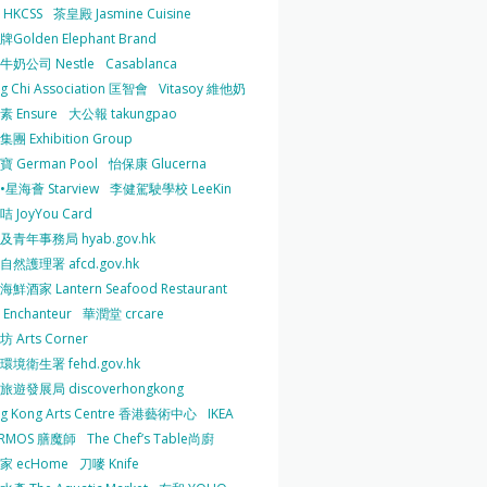
HKCSS
茶皇殿 Jasmine Cuisine
Golden Elephant Brand
牛奶公司 Nestle
Casablanca
g Chi Association 匡智會
Vitasoy 維他奶
 Ensure
大公報 takungpao
團 Exhibition Group
 German Pool
怡保康 Glucerna
星海薈 Starview
李健駕駛學校 LeeKin
 JoyYou Card
及青年事務局 hyab.gov.hk
然護理署 afcd.gov.hk
鮮酒家 Lantern Seafood Restaurant
Enchanteur
華潤堂 crcare
 Arts Corner
環境衛生署 fehd.gov.hk
旅遊發展局 discoverhongkong
g Kong Arts Centre 香港藝術中心
IKEA
ERMOS 膳魔師
The Chef’s Table尚廚
家 ecHome
刀嘜 Knife