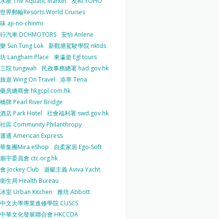
產 The Aquatic Market
友和 YOHO
界郵輪Resorts World Cruises
 aji-no-chinmi
行汽車 DCHMOTORS
安怡 Anlene
 Sun Tung Lok
新觀塘駕駛學院 nktds
 Langham Place
東瀛遊 Egl tours
三院 tungwah
民政事務總署 had.gov.hk
遊 Wing On Travel
添寧 Tena
房總商會 hkgcpl.com.hk
牌 Pearl River Bridge
店 Park Hotel
社會福利署 swd.gov.hk
區 Community Philanthropy
通 American Express
華集團Mira eShop
自柔家居 Ego-Soft
宇委員會 ctc.org.hk
 Jockey Club
遊艇主義 Aviva Yacht
生局 Health Bureau
室 Urban Kitchen
雅培 Abbott
中文大學專業進修學院 CUSCS
中華文化發展聯合會 HKCCDA