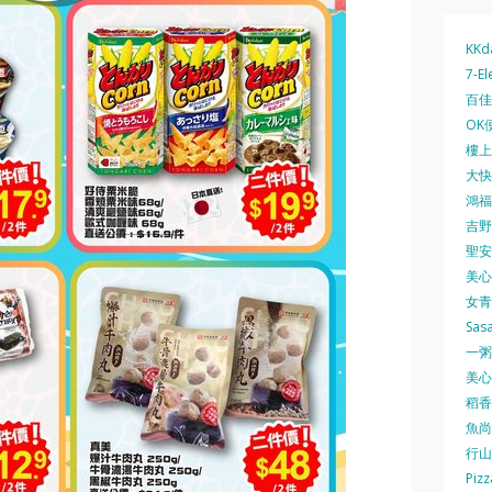
KKd
7-El
百佳 
OK
樓上 
大快活
鴻福堂
吉野家
聖安娜
美心中
女青
Sas
一粥麵
美心西
稻香
魚尚
行山
Pizz