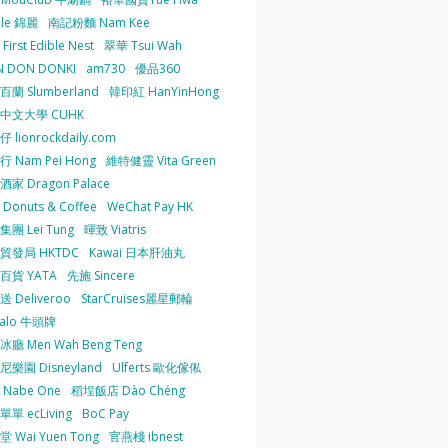
 le 錦麗
南記粉麵 Nam Kee
irst Edible Nest
翠華 Tsui Wah
 DON DONKI
am730
優品360
蘭 Slumberland
韓印紅 HanYinHong
中文大學 CUHK
 lionrockdaily.com
 Nam Pei Hong
維特健靈 Vita Green
家 Dragon Palace
O Donuts & Coffee
WeChat Pay HK
團 Lei Tung
暉致 Viatris
貿發局 HKTDC
Kawai 日本肝油丸
百貨 YATA
先施 Sincere
 Deliveroo
StarCruises麗星郵輪
falo 牛頭牌
廳 Men Wah Beng Teng
樂園 Disneyland
Ulferts 歐化傢俬
Nabe One
稻埕飯店 Dào Chéng
單 ecLiving
BoC Pay
 Wai Yuen Tong
官燕棧 ibnest