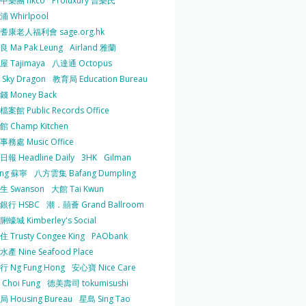
中樂團 hkco
Proluxury 普樂氏
 Whirlpool
耆康老人福利會 sage.org.hk
 Ma Pak Leung
Airland 雅蘭
 Tajimaya
八達通 Octopus
Sky Dragon
教育局 Education Bureau
 Money Back
案館 Public Records Office
 Champ Kitchen
務處 Music Office
報 Headline Daily
3HK
Gilman
ing 蘇寧
八方雲集 Bafang Dumpling
生 Swanson
大館 Tai Kwun
銀行 HSBC
潮．囍薈 Grand Ballroom
蠔城 Kimberley's Social
 Trusty Congee King
PAObank
產 Nine Seafood Place
 Ng Fung Hong
安心寶 Nice Care
Choi Fung
德美壽司 tokumisushi
 Housing Bureau
星島 Sing Tao