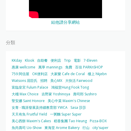
結他譜分享網站
分類
KKday
Klook
自助餐
便利店
Trip
電影
7-Eleven
惠康 wellcome
萬寧 mannings
免費
百佳 PARKnSHOP
759 阿信屋
OK便利店
大家樂 Cafe de Coral
樓上 hkjebn
Watsons 屈臣氏
招聘
美心MX
大快活 Fairwood
富臨皇宮 Fulum Palace
鴻福堂Hung Fook Tong
大棧 Max Choice
吉野家 Yoshinoya
壽司郎 Sushiro
聖安娜 Saint Honore
美心中菜 Maxim's Chinese
女青 - 職涯發展及持續教育部 YWCA
Sasa 莎莎
天天有魚 Fruitful Yield
一粥麵 Super Super
美心西餅 Maxim's Cakes
稻香集團 Tao Heung
Pizza-BOX
魚尚壽司 Uo-Show
東海堂 Arome Bakery
行山
city'super