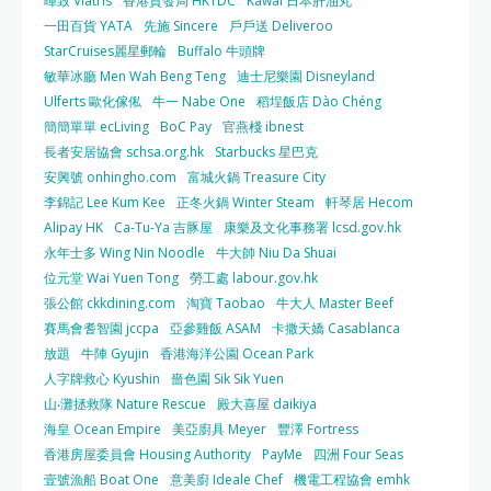
暉致 Viatris
香港貿發局 HKTDC
Kawai 日本肝油丸
一田百貨 YATA
先施 Sincere
戶戶送 Deliveroo
StarCruises麗星郵輪
Buffalo 牛頭牌
敏華冰廳 Men Wah Beng Teng
迪士尼樂園 Disneyland
Ulferts 歐化傢俬
牛一 Nabe One
稻埕飯店 Dào Chéng
簡簡單單 ecLiving
BoC Pay
官燕棧 ibnest
長者安居協會 schsa.org.hk
Starbucks 星巴克
安興號 onhingho.com
富城火鍋 Treasure City
李錦記 Lee Kum Kee
正冬火鍋 Winter Steam
軒琴居 Hecom
Alipay HK
Ca-Tu-Ya 吉豚屋
康樂及文化事務署 lcsd.gov.hk
永年士多 Wing Nin Noodle
牛大帥 Niu Da Shuai
位元堂 Wai Yuen Tong
勞工處 labour.gov.hk
張公館 ckkdining.com
淘寶 Taobao
牛大人 Master Beef
賽馬會耆智園 jccpa
亞參雞飯 ASAM
卡撒天嬌 Casablanca
放題
牛陣 Gyujin
香港海洋公園 Ocean Park
人字牌救心 Kyushin
嗇色園 Sik Sik Yuen
山‧灘拯救隊 Nature Rescue
殿大喜屋 daikiya
海皇 Ocean Empire
美亞廚具 Meyer
豐澤 Fortress
香港房屋委員會 Housing Authority
PayMe
四洲 Four Seas
壹號漁船 Boat One
意美廚 Ideale Chef
機電工程協會 emhk