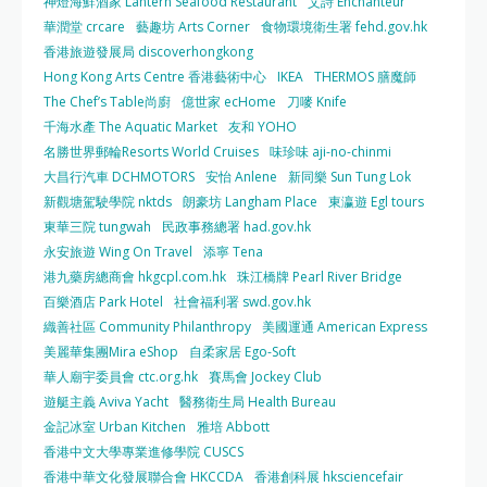
神燈海鮮酒家 Lantern Seafood Restaurant
艾詩 Enchanteur
華潤堂 crcare
藝趣坊 Arts Corner
食物環境衛生署 fehd.gov.hk
香港旅遊發展局 discoverhongkong
Hong Kong Arts Centre 香港藝術中心
IKEA
THERMOS 膳魔師
The Chef’s Table尚廚
億世家 ecHome
刀嘜 Knife
千海水產 The Aquatic Market
友和 YOHO
名勝世界郵輪Resorts World Cruises
味珍味 aji-no-chinmi
大昌行汽車 DCHMOTORS
安怡 Anlene
新同樂 Sun Tung Lok
新觀塘駕駛學院 nktds
朗豪坊 Langham Place
東瀛遊 Egl tours
東華三院 tungwah
民政事務總署 had.gov.hk
永安旅遊 Wing On Travel
添寧 Tena
港九藥房總商會 hkgcpl.com.hk
珠江橋牌 Pearl River Bridge
百樂酒店 Park Hotel
社會福利署 swd.gov.hk
織善社區 Community Philanthropy
美國運通 American Express
美麗華集團Mira eShop
自柔家居 Ego-Soft
華人廟宇委員會 ctc.org.hk
賽馬會 Jockey Club
遊艇主義 Aviva Yacht
醫務衛生局 Health Bureau
金記冰室 Urban Kitchen
雅培 Abbott
香港中文大學專業進修學院 CUSCS
香港中華文化發展聯合會 HKCCDA
香港創科展 hksciencefair