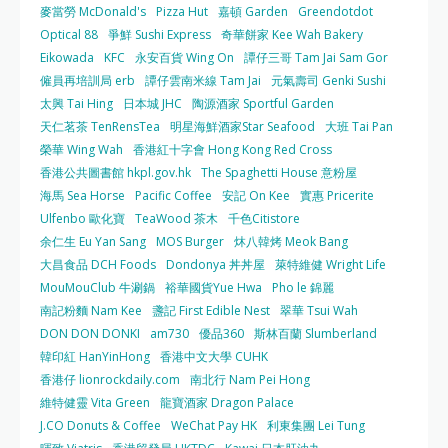
麥當勞 McDonald's
Pizza Hut
嘉頓 Garden
Greendotdot
Optical 88
爭鮮 Sushi Express
奇華餅家 Kee Wah Bakery
Eikowada
KFC
永安百貨 Wing On
譚仔三哥 Tam Jai Sam Gor
僱員再培訓局 erb
譚仔雲南米線 Tam Jai
元氣壽司 Genki Sushi
太興 Tai Hing
日本城 JHC
陶源酒家 Sportful Garden
天仁茗茶 TenRensTea
明星海鮮酒家Star Seafood
大班 Tai Pan
榮華 Wing Wah
香港紅十字會 Hong Kong Red Cross
香港公共圖書館 hkpl.gov.hk
The Spaghetti House 意粉屋
海馬 Sea Horse
Pacific Coffee
安記 On Kee
實惠 Pricerite
Ulfenbo 歐化寶
TeaWood 茶木
千色Citistore
余仁生 Eu Yan Sang
MOS Burger
炑八韓烤 Meok Bang
大昌食品 DCH Foods
Dondonya 丼丼屋
萊特維健 Wright Life
MouMouClub 牛涮鍋
裕華國貨Yue Hwa
Pho le 錦麗
南記粉麵 Nam Kee
盞記 First Edible Nest
翠華 Tsui Wah
DON DON DONKI
am730
優品360
斯林百蘭 Slumberland
韓印紅 HanYinHong
香港中文大學 CUHK
香港仔 lionrockdaily.com
南北行 Nam Pei Hong
維特健靈 Vita Green
龍寶酒家 Dragon Palace
J.CO Donuts & Coffee
WeChat Pay HK
利東集團 Lei Tung