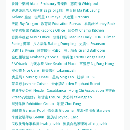
香港中樂團 hkco
Proluxury 普樂氏
惠而浦 Whirlpool
香港耆康老人福利會 sage.org.hk
馬百良 Ma Pak Leung
Airland 雅蘭
但馬屋 Tajimaya
八達通 Octopus
天龍 Sky Dragon
教育局 Education Bureau
易賞錢 Money Back
歷史檔案館 Public Records Office
炊公館 Champ Kitchen
音樂事務處 Music Office
頭條日報 Headline Daily
3HK
Gilman
Suning 蘇寧
八方雲集 Bafang Dumpling
史雲生 Swanson
大館 Tai Kwun
滙豐銀行 HSBC
潮．囍薈 Grand Ballroom
金巴脷蠔城 Kimberley's Social
靠得住 Trusty Congee King
PAObank
九號水產 Nine Seafood Place
五豐行 Ng Fung Hong
安心寶 Nice Care
德美壽司 tokumisushi
房屋局 Housing Bureau
星島 Sing Tao
社聯 HKCSS
茶皇殿 Jasmine Cuisine
金象牌Golden Elephant Brand
雀巢牛奶公司 Nestle
Casablanca
Hong Chi Association 匡智會
Vitasoy 維他奶
加營素 Ensure
大公報 takungpao
展覽集團 Exhibition Group
彩豐 Choi Fung
德國寶 German Pool
怡保康 Glucerna
星海•星海薈 Starview
李健駕駛學校 LeeKin
樂悠咭 JoyYou Card
民政及青年事務局 hyab.gov.hk
漁農自然護理署 afcd.gov.hk