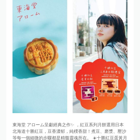
東海堂 アローム呈獻經典之作✨ ，紅豆系列月餅選用日本
北海道十勝紅豆，豆香濃郁，純樸香甜！煮豆、磨漿、壓沙
等每一個細微的步驟都是精髓靈魂所在。 ☀️十勝紅豆蛋黃月