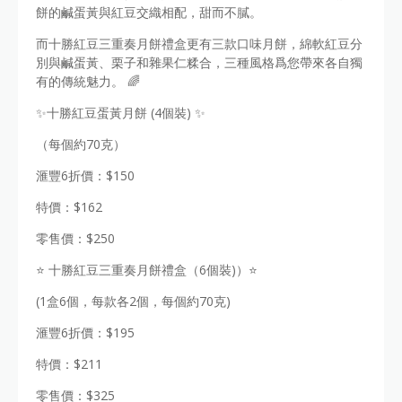
餅的鹹蛋黃與紅豆交織相配，甜而不膩。
而十勝紅豆三重奏月餅禮盒更有三款口味月餅，綿軟紅豆分
別與鹹蛋黃、栗子和雜果仁糅合，三種風格爲您帶來各自獨
有的傳統魅力。 🌈
✨十勝紅豆蛋黃月餅 (4個裝) ✨
（每個約70克）
滙豐6折價：$150
特價：$162
零售價：$250
⭐️ 十勝紅豆三重奏月餅禮盒（6個裝)）⭐️
(1盒6個，每款各2個，每個約70克)
滙豐6折價：$195
特價：$211
零售價：$325