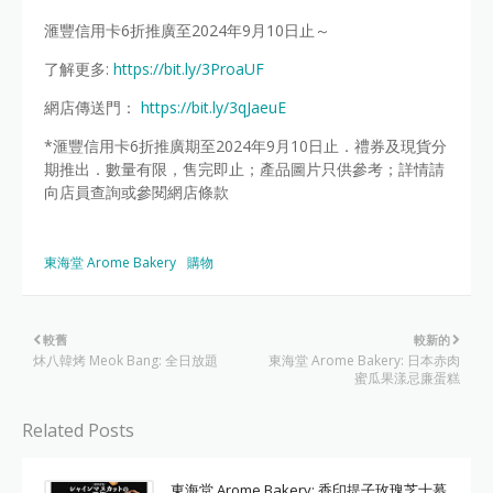
滙豐信用卡6折推廣至2024年9月10日止～
了解更多:
https://bit.ly/3ProaUF
網店傳送門：
https://bit.ly/3qJaeuE
*滙豐信用卡6折推廣期至2024年9月10日止．禮券及現貨分
期推出．數量有限，售完即止；產品圖片只供參考；詳情請
向店員查詢或參閱網店條款
東海堂 Arome Bakery
購物
較舊
較新的
炑八韓烤 Meok Bang: 全日放題
東海堂 Arome Bakery: 日本赤肉
蜜瓜果漾忌廉蛋糕
Related Posts
東海堂 Arome Bakery: 香印提子玫瑰芝士慕