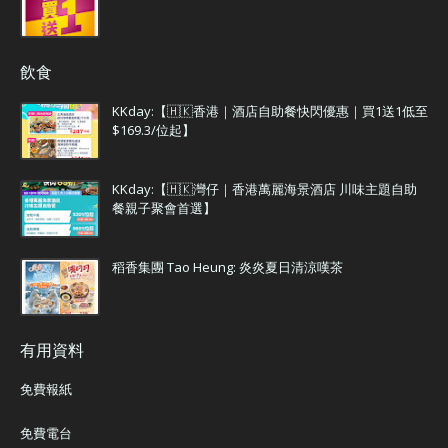
飲食
KKday:【🇭🇰香港｜酒店自助餐快閃優惠｜買1送1低至
$169.3/位起】
KKday:【🇭🇰灣仔｜香港萬麗海景酒店 川味主題自助
餐親子聚會首選】
稻香集團 Tao Heung: 炎炎夏日清涼嘆茶
有用資料
免費報紙
免費電台