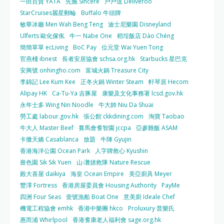
一田百貨 YATA
先施 Sincere
戶戶送 Deliveroo
StarCruises麗星郵輪
Buffalo 牛頭牌
敏華冰廳 Men Wah Beng Teng
迪士尼樂園 Disneyland
Ulferts 歐化傢俬
牛一 Nabe One
稻埕飯店 Dào Chéng
簡簡單單 ecLiving
BoC Pay
位元堂 Wai Yuen Tong
官燕棧 ibnest
長者安居協會 schsa.org.hk
Starbucks 星巴克
安興號 onhingho.com
富城火鍋 Treasure City
李錦記 Lee Kum Kee
正冬火鍋 Winter Steam
軒琴居 Hecom
Alipay HK
Ca-Tu-Ya 吉豚屋
康樂及文化事務署 lcsd.gov.hk
永年士多 Wing Nin Noodle
牛大帥 Niu Da Shuai
勞工處 labour.gov.hk
張公館 ckkdining.com
淘寶 Taobao
牛大人 Master Beef
賽馬會耆智園 jccpa
亞參雞飯 ASAM
卡撒天嬌 Casablanca
放題
牛陣 Gyujin
香港海洋公園 Ocean Park
人字牌救心 Kyushin
嗇色園 Sik Sik Yuen
山‧灘拯救隊 Nature Rescue
殿大喜屋 daikiya
海皇 Ocean Empire
美亞廚具 Meyer
豐澤 Fortress
香港房屋委員會 Housing Authority
PayMe
四洲 Four Seas
壹號漁船 Boat One
意美廚 Ideale Chef
機電工程協會 emhk
香港中樂團 hkco
Proluxury 普樂氏
惠而浦 Whirlpool
香港耆康老人福利會 sage.org.hk