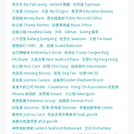
馬百良 Ma Pak Leung
Airland 雅蘭
但馬屋 Tajimaya
八達通 Octopus
天龍 Sky Dragon
教育局 Education Bureau
易賞錢 Money Back
歷史檔案館 Public Records Office
炊公館 Champ Kitchen
音樂事務處 Music Office
頭條日報 Headline Daily
3HK
Gilman
Suning 蘇寧
八方雲集 Bafang Dumpling
史雲生 Swanson
大館 Tai Kwun
滙豐銀行 HSBC
潮．囍薈 Grand Ballroom
金巴脷蠔城 Kimberley's Social
靠得住 Trusty Congee King
PAObank
九號水產 Nine Seafood Place
五豐行 Ng Fung Hong
安心寶 Nice Care
彩豐 Choi Fung
德美壽司 tokumisushi
房屋局 Housing Bureau
星島 Sing Tao
社聯 HKCSS
茶皇殿 Jasmine Cuisine
金象牌Golden Elephant Brand
雀巢牛奶公司 Nestle
Casablanca
Hong Chi Association 匡智會
Vitasoy 維他奶
加營素 Ensure
大公報 takungpao
展覽集團 Exhibition Group
德國寶 German Pool
怡保康 Glucerna
星海•星海薈 Starview
李健駕駛學校 LeeKin
樂悠咭 JoyYou Card
民政及青年事務局 hyab.gov.hk
漁農自然護理署 afcd.gov.hk
神燈海鮮酒家 Lantern Seafood Restaurant
艾詩 Enchanteur