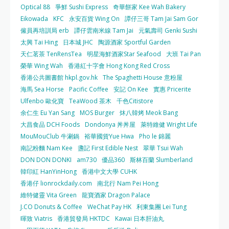
Optical 88
爭鮮 Sushi Express
奇華餅家 Kee Wah Bakery
Eikowada
KFC
永安百貨 Wing On
譚仔三哥 Tam Jai Sam Gor
僱員再培訓局 erb
譚仔雲南米線 Tam Jai
元氣壽司 Genki Sushi
太興 Tai Hing
日本城 JHC
陶源酒家 Sportful Garden
天仁茗茶 TenRensTea
明星海鮮酒家Star Seafood
大班 Tai Pan
榮華 Wing Wah
香港紅十字會 Hong Kong Red Cross
香港公共圖書館 hkpl.gov.hk
The Spaghetti House 意粉屋
海馬 Sea Horse
Pacific Coffee
安記 On Kee
實惠 Pricerite
Ulfenbo 歐化寶
TeaWood 茶木
千色Citistore
余仁生 Eu Yan Sang
MOS Burger
炑八韓烤 Meok Bang
大昌食品 DCH Foods
Dondonya 丼丼屋
萊特維健 Wright Life
MouMouClub 牛涮鍋
裕華國貨Yue Hwa
Pho le 錦麗
南記粉麵 Nam Kee
盞記 First Edible Nest
翠華 Tsui Wah
DON DON DONKI
am730
優品360
斯林百蘭 Slumberland
韓印紅 HanYinHong
香港中文大學 CUHK
香港仔 lionrockdaily.com
南北行 Nam Pei Hong
維特健靈 Vita Green
龍寶酒家 Dragon Palace
J.CO Donuts & Coffee
WeChat Pay HK
利東集團 Lei Tung
暉致 Viatris
香港貿發局 HKTDC
Kawai 日本肝油丸