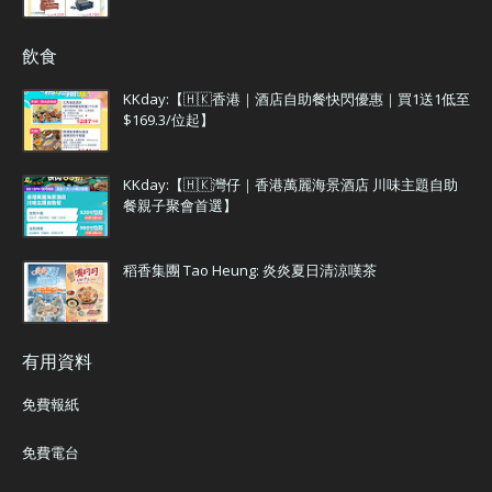
飲食
KKday:【🇭🇰香港｜酒店自助餐快閃優惠｜買1送1低至
$169.3/位起】
KKday:【🇭🇰灣仔｜香港萬麗海景酒店 川味主題自助
餐親子聚會首選】
稻香集團 Tao Heung: 炎炎夏日清涼嘆茶
有用資料
免費報紙
免費電台