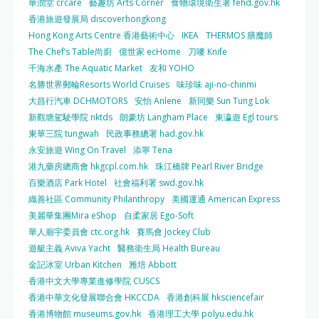
華潤堂 crcare
藝趣坊 Arts Corner
食物環境衛生署 fehd.gov.hk
香港旅遊發展局 discoverhongkong
Hong Kong Arts Centre 香港藝術中心
IKEA
THERMOS 膳魔師
The Chef’s Table尚廚
億世家 ecHome
刀嘜 Knife
千海水產 The Aquatic Market
友和 YOHO
名勝世界郵輪Resorts World Cruises
味珍味 aji-no-chinmi
大昌行汽車 DCHMOTORS
安怡 Anlene
新同樂 Sun Tung Lok
新觀塘駕駛學院 nktds
朗豪坊 Langham Place
東瀛遊 Egl tours
東華三院 tungwah
民政事務總署 had.gov.hk
永安旅遊 Wing On Travel
添寧 Tena
港九藥房總商會 hkgcpl.com.hk
珠江橋牌 Pearl River Bridge
百樂酒店 Park Hotel
社會福利署 swd.gov.hk
織善社區 Community Philanthropy
美國運通 American Express
美麗華集團Mira eShop
自柔家居 Ego-Soft
華人廟宇委員會 ctc.org.hk
賽馬會 Jockey Club
遊艇主義 Aviva Yacht
醫務衛生局 Health Bureau
金記冰室 Urban Kitchen
雅培 Abbott
香港中文大學專業進修學院 CUSCS
香港中華文化發展聯合會 HKCCDA
香港創科展 hksciencefair
香港博物館 museums.gov.hk
香港理工大學 polyu.edu.hk