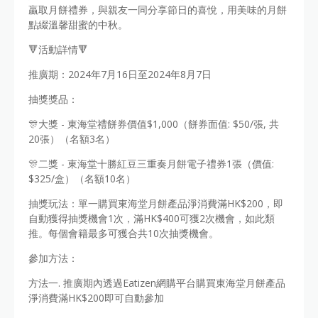
贏取月餅禮券，與親友一同分享節日的喜悅，用美味的月餅
點綴溫馨甜蜜的中秋。
🔻活動詳情🔻
推廣期：2024年7月16日至2024年8月7日
抽獎獎品：
🎊大獎 - 東海堂禮餅券價值$1,000（餅券面值: $50/張, 共
20張）（名額3名）
🎊二獎 - 東海堂十勝紅豆三重奏月餅電子禮券1張（價值:
$325/盒）（名額10名）
抽獎玩法：單一購買東海堂月餅產品淨消費滿HK$200，即
自動獲得抽獎機會1次，滿HK$400可獲2次機會，如此類
推。每個會籍最多可獲合共10次抽獎機會。
參加方法：
方法一. 推廣期內透過Eatizen網購平台購買東海堂月餅產品
淨消費滿HK$200即可自動參加