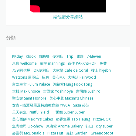
結他譜分享網站
分類
KKday
Klook
自助餐
便利店
Trip
電影
7-Eleven
惠康 wellcome
萬寧 mannings
百佳 PARKnSHOP
免費
759 阿信屋
OK便利店
大家樂 Cafe de Coral
樓上 hkjebn
Watsons 屈臣氏
招聘
美心MX
大快活 Fairwood
富臨皇宮 Fulum Palace
鴻福堂Hung Fook Tong
大棧 Max Choice
吉野家 Yoshinoya
壽司郎 Sushiro
聖安娜 Saint Honore
美心中菜 Maxim's Chinese
女青 - 職涯發展及持續教育部 YWCA
Sasa 莎莎
天天有魚 Fruitful Yield
一粥麵 Super Super
美心西餅 Maxim's Cakes
稻香集團 Tao Heung
Pizza-BOX
魚尚壽司 Uo-Show
東海堂 Arome Bakery
行山
city'super
麥當勞 McDonald's
Pizza Hut
嘉頓 Garden
Greendotdot