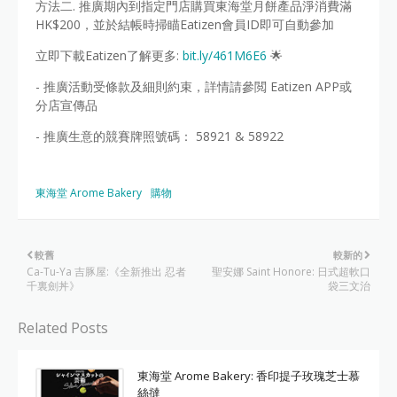
方法二. 推廣期內到指定門店購買東海堂月餅產品淨消費滿
HK$200，並於結帳時掃瞄Eatizen會員ID即可自動參加
立即下載Eatizen了解更多:
bit.ly/461M6E6
🌟
- 推廣活動受條款及細則約束，詳情請參閲 Eatizen APP或
分店宣傳品
- 推廣生意的競賽牌照號碼： 58921 & 58922
東海堂 Arome Bakery
購物
較舊
較新的
Ca-Tu-Ya 吉豚屋:《全新推出 忍者
聖安娜 Saint Honore: 日式超軟口
千裏劍丼》
袋三文治
Related Posts
東海堂 Arome Bakery: 香印提子玫瑰芝士慕
絲撻