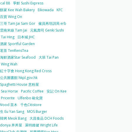
cal 88
爭鮮 Sushi Express
家 Kee Wah Bakery
Eikowada
KFC
百貨 Wing On
哥 Tam Jai Sam Gor
僱員再培訓局 erb
雲南米線 Tam Jai
元氣壽司 Genki Sushi
Tai Hing
日本城 JHC
家 Sportful Garden
茶 TenRensTea
海鮮酒家Star Seafood
大班 Tai Pan
Wing Wah
十字會 Hong Kong Red Cross
共圖書館 hkpl.gov.hk
 Spaghetti House 意粉屋
Sea Horse
Pacific Coffee
安記 On Kee
Pricerite
Ulfenbo 歐化寶
aWood 茶木
千色Citistore
 Eu Yan Sang
MOS Burger
韓烤 Meok Bang
大昌食品 DCH Foods
ndonya 丼丼屋
萊特維健 Wright Life
uMouClub 牛涮鍋
裕華國貨Yue Hwa