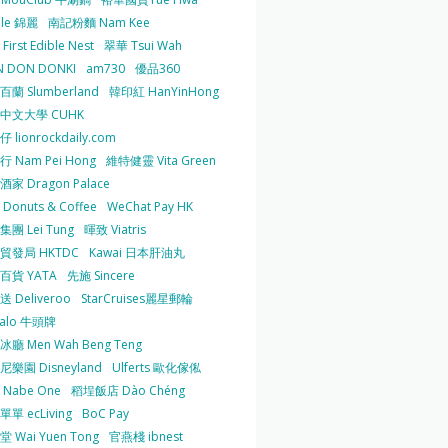
 le 錦麗
南記粉麵 Nam Kee
irst Edible Nest
翠華 Tsui Wah
 DON DONKI
am730
優品360
蘭 Slumberland
韓印紅 HanYinHong
中文大學 CUHK
 lionrockdaily.com
 Nam Pei Hong
維特健靈 Vita Green
家 Dragon Palace
O Donuts & Coffee
WeChat Pay HK
團 Lei Tung
暉致 Viatris
貿發局 HKTDC
Kawai 日本肝油丸
百貨 YATA
先施 Sincere
 Deliveroo
StarCruises麗星郵輪
falo 牛頭牌
廳 Men Wah Beng Teng
樂園 Disneyland
Ulferts 歐化傢俬
Nabe One
稻埕飯店 Dào Chéng
單 ecLiving
BoC Pay
 Wai Yuen Tong
官燕棧 ibnest