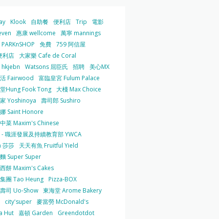
ay
Klook
自助餐
便利店
Trip
電影
even
惠康 wellcome
萬寧 mannings
PARKnSHOP
免費
759 阿信屋
便利店
大家樂 Cafe de Coral
hkjebn
Watsons 屈臣氏
招聘
美心MX
 Fairwood
富臨皇宮 Fulum Palace
Hung Fook Tong
大棧 Max Choice
 Yoshinoya
壽司郎 Sushiro
 Saint Honore
菜 Maxim's Chinese
 - 職涯發展及持續教育部 YWCA
a 莎莎
天天有魚 Fruitful Yield
 Super Super
餅 Maxim's Cakes
集團 Tao Heung
Pizza-BOX
壽司 Uo-Show
東海堂 Arome Bakery
city'super
麥當勞 McDonald's
a Hut
嘉頓 Garden
Greendotdot