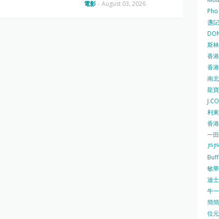
電影
-
August 03, 2026
Pho
盞記 F
DON
斯林百
香港
香港仔
南北行
龍寶酒
J.C
利東集
香港
一田
戶戶送
Buf
敏華冰
迪士尼
牛一 
簡簡單
位元堂