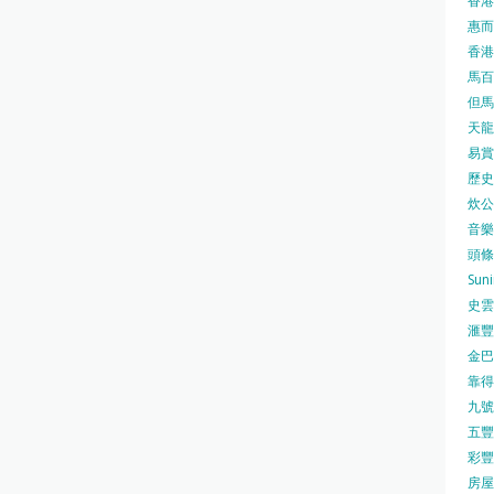
香港
惠而浦
香港
馬百良
但馬屋
天龍 
易賞錢
歷史檔
炊公館
音樂事
頭條日
Sun
史雲
滙豐
金巴脷
靠得住
九號水
五豐行
彩豐 
房屋局