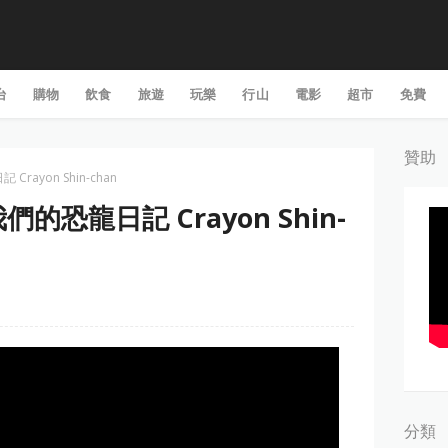
台
購物
飲食
旅遊
玩樂
行山
電影
超市
免費
贊助
ayon Shin-chan
恐龍日記 Crayon Shin-
分類