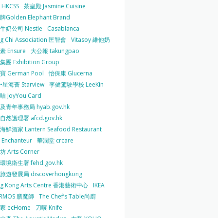
HKCSS
茶皇殿 Jasmine Cuisine
Golden Elephant Brand
牛奶公司 Nestle
Casablanca
g Chi Association 匡智會
Vitasoy 維他奶
 Ensure
大公報 takungpao
團 Exhibition Group
 German Pool
怡保康 Glucerna
星海薈 Starview
李健駕駛學校 LeeKin
 JoyYou Card
及青年事務局 hyab.gov.hk
然護理署 afcd.gov.hk
鮮酒家 Lantern Seafood Restaurant
Enchanteur
華潤堂 crcare
 Arts Corner
環境衛生署 fehd.gov.hk
旅遊發展局 discoverhongkong
g Kong Arts Centre 香港藝術中心
IKEA
ERMOS 膳魔師
The Chef’s Table尚廚
家 ecHome
刀嘜 Knife