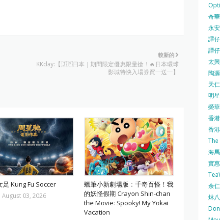
Opti
奇華餅
永安
譚仔三
譚仔
較新的
太興 
KKday:【🇯🇵日本｜期間限定優惠限量搶！🔥日本環球
影城特快入場券買一送一】
陶源酒
天仁茗
明星
榮華 
香港紅
香港公
The
海馬 
實惠 
Te
 Kung Fu Soccer
蠟筆小新劇場版：千奇百怪！我
余仁生
的妖怪假期 Crayon Shin-chan
-
August 03, 2026
炑八
the Movie: Spooky! My Yokai
Do
Vacation
Mo