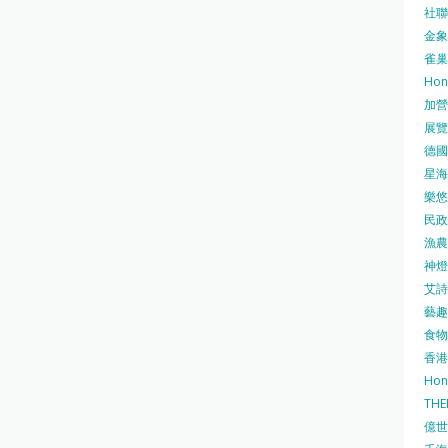
社聯 
金象牌
雀巢
Hon
加營素
展覽集
德國寶
星海•
樂悠咭
民政
漁農自
神燈海
艾詩 
藝趣坊
食物
香港
Hon
TH
億世