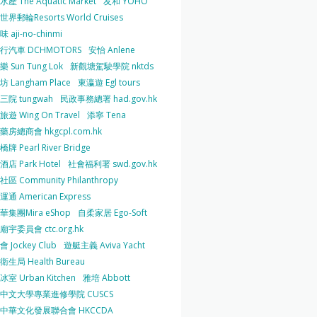
產 The Aquatic Market
友和 YOHO
界郵輪Resorts World Cruises
 aji-no-chinmi
行汽車 DCHMOTORS
安怡 Anlene
 Sun Tung Lok
新觀塘駕駛學院 nktds
 Langham Place
東瀛遊 Egl tours
三院 tungwah
民政事務總署 had.gov.hk
遊 Wing On Travel
添寧 Tena
房總商會 hkgcpl.com.hk
牌 Pearl River Bridge
店 Park Hotel
社會福利署 swd.gov.hk
區 Community Philanthropy
通 American Express
華集團Mira eShop
自柔家居 Ego-Soft
宇委員會 ctc.org.hk
 Jockey Club
遊艇主義 Aviva Yacht
生局 Health Bureau
室 Urban Kitchen
雅培 Abbott
中文大學專業進修學院 CUSCS
中華文化發展聯合會 HKCCDA