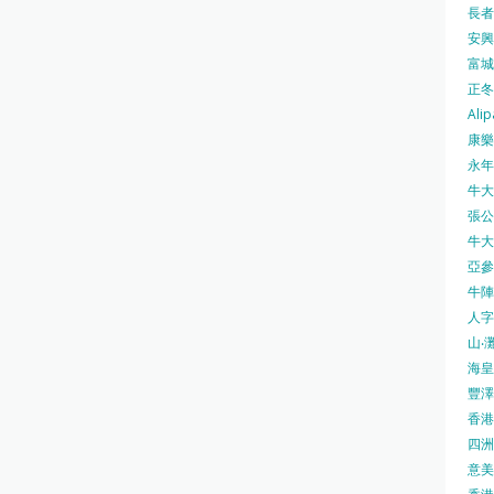
長者安
安興號
富城火
正冬火
Alip
康樂
永年士
牛大帥
張公館
牛大人
亞參
牛陣 
人字
山‧灘
海皇 
豐澤 
香港房
四洲 
意美廚