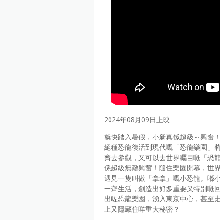
2024年08月09日上映
就快踏入暑假，小新真係超級～興奮
絕種恐龍復活到現代嘅「恐龍樂園」
齊去參觀，又可以去世界矚目嘅「恐
係超級無敵興奮！隨住樂園開幕，世界
遇見一隻叫做「拿拿」嘅小恐龍。喺
一齊生活，創造出好多重要又特別嘅
出咗恐龍樂園，湧入東京中心，甚至走
上又隱藏住咩重大秘密？