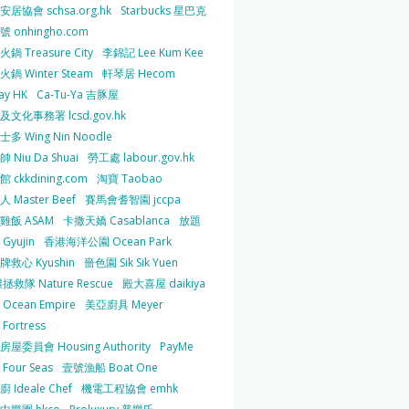
居協會 schsa.org.hk
Starbucks 星巴克
 onhingho.com
鍋 Treasure City
李錦記 Lee Kum Kee
鍋 Winter Steam
軒琴居 Hecom
ay HK
Ca-Tu-Ya 吉豚屋
及文化事務署 lcsd.gov.hk
多 Wing Nin Noodle
 Niu Da Shuai
勞工處 labour.gov.hk
 ckkdining.com
淘寶 Taobao
 Master Beef
賽馬會耆智園 jccpa
雞飯 ASAM
卡撒天嬌 Casablanca
放題
Gyujin
香港海洋公園 Ocean Park
牌救心 Kyushin
嗇色園 Sik Sik Yuen
拯救隊 Nature Rescue
殿大喜屋 daikiya
Ocean Empire
美亞廚具 Meyer
Fortress
屋委員會 Housing Authority
PayMe
Four Seas
壹號漁船 Boat One
 Ideale Chef
機電工程協會 emhk