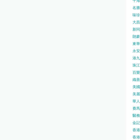
千海水
名勝世
味珍味
大昌
新同樂
朗豪坊
東華
永安旅
港九藥
珠江橋
百樂酒
織善社
美國運
美麗
華人廟
賽馬會
醫務衛
金記冰
香港
香港