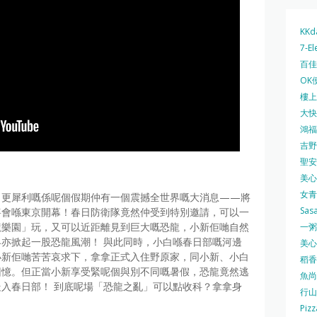
KKd
7-El
百佳 
OK
樓上 
大快活
鴻福堂
吉野家
聖安娜
美心中
女青
！更犀利嘅係呢個假期仲有一個震撼全世界嘅大消息——將
Sas
將會喺東京開幕！春日防衛隊竟然仲受到特別邀請，可以一
龍樂園」玩，又可以近距離見到巨大嘅恐龍，小新佢哋自然
一粥麵
亦掀起一股恐龍風潮！ 與此同時，小白喺春日部嘅河邊
美心西
小新佢哋苦苦哀求下，拿拿正式入住野原家，同小新、小白
稻香
回憶。但正當小新享受緊呢個與別不同嘅暑假，恐龍竟然逃
魚尚
入春日部！ 到底呢場「恐龍之亂」可以點收科？拿拿身
行山
Pizz