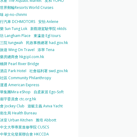
產 The Aquatic Market
友和 YOHO
界郵輪Resorts World Cruises
 aji-no-chinmi
行汽車 DCHMOTORS
安怡 Anlene
 Sun Tung Lok
新觀塘駕駛學院 nktds
 Langham Place
東瀛遊 Egl tours
三院 tungwah
民政事務總署 had.gov.hk
遊 Wing On Travel
添寧 Tena
房總商會 hkgcpl.com.hk
牌 Pearl River Bridge
店 Park Hotel
社會福利署 swd.gov.hk
區 Community Philanthropy
通 American Express
華集團Mira eShop
自柔家居 Ego-Soft
宇委員會 ctc.org.hk
 Jockey Club
遊艇主義 Aviva Yacht
生局 Health Bureau
室 Urban Kitchen
雅培 Abbott
中文大學專業進修學院 CUSCS
中華文化發展聯合會 HKCCDA