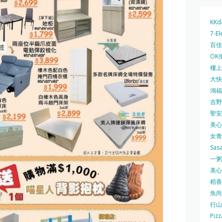
KKd
7-El
百佳 
OK
樓上 
大快活
鴻福堂
吉野家
聖安娜
美心中
女青
Sas
一粥麵
美心西
稻香
魚尚
行山
Pizz