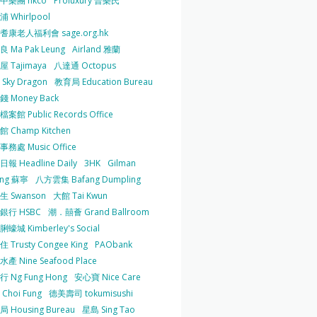
中樂團 hkco
Proluxury 普樂氏
 Whirlpool
耆康老人福利會 sage.org.hk
 Ma Pak Leung
Airland 雅蘭
 Tajimaya
八達通 Octopus
Sky Dragon
教育局 Education Bureau
 Money Back
案館 Public Records Office
 Champ Kitchen
務處 Music Office
報 Headline Daily
3HK
Gilman
ing 蘇寧
八方雲集 Bafang Dumpling
生 Swanson
大館 Tai Kwun
銀行 HSBC
潮．囍薈 Grand Ballroom
蠔城 Kimberley's Social
 Trusty Congee King
PAObank
產 Nine Seafood Place
 Ng Fung Hong
安心寶 Nice Care
Choi Fung
德美壽司 tokumisushi
 Housing Bureau
星島 Sing Tao