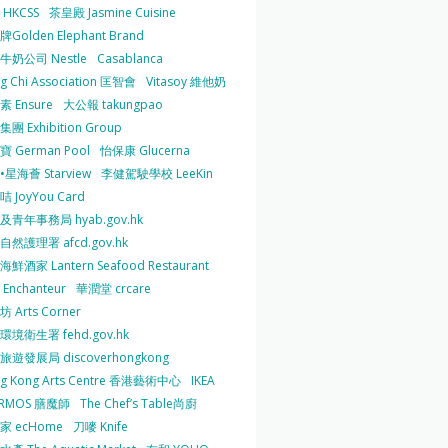
HKCSS
茶皇殿 Jasmine Cuisine
Golden Elephant Brand
牛奶公司 Nestle
Casablanca
g Chi Association 匡智會
Vitasoy 維他奶
 Ensure
大公報 takungpao
團 Exhibition Group
 German Pool
怡保康 Glucerna
星海薈 Starview
李健駕駛學校 LeeKin
 JoyYou Card
及青年事務局 hyab.gov.hk
然護理署 afcd.gov.hk
鮮酒家 Lantern Seafood Restaurant
Enchanteur
華潤堂 crcare
 Arts Corner
環境衛生署 fehd.gov.hk
旅遊發展局 discoverhongkong
g Kong Arts Centre 香港藝術中心
IKEA
ERMOS 膳魔師
The Chef’s Table尚廚
家 ecHome
刀嘜 Knife