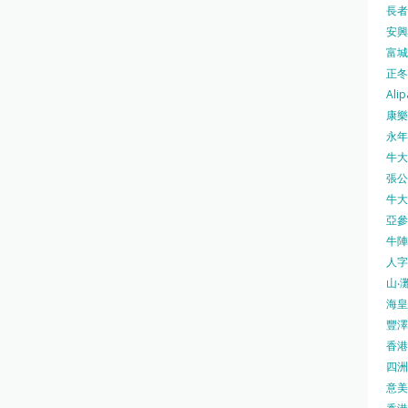
長者安
安興號
富城火
正冬火
Alip
康樂
永年士
牛大帥
張公館
牛大人
亞參
牛陣 
人字
山‧灘
海皇 
豐澤 
香港房
四洲 
意美廚