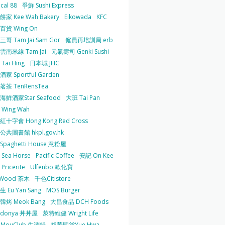
cal 88
爭鮮 Sushi Express
家 Kee Wah Bakery
Eikowada
KFC
百貨 Wing On
哥 Tam Jai Sam Gor
僱員再培訓局 erb
雲南米線 Tam Jai
元氣壽司 Genki Sushi
Tai Hing
日本城 JHC
家 Sportful Garden
茶 TenRensTea
海鮮酒家Star Seafood
大班 Tai Pan
Wing Wah
十字會 Hong Kong Red Cross
共圖書館 hkpl.gov.hk
 Spaghetti House 意粉屋
Sea Horse
Pacific Coffee
安記 On Kee
Pricerite
Ulfenbo 歐化寶
aWood 茶木
千色Citistore
 Eu Yan Sang
MOS Burger
韓烤 Meok Bang
大昌食品 DCH Foods
ndonya 丼丼屋
萊特維健 Wright Life
uMouClub 牛涮鍋
裕華國貨Yue Hwa