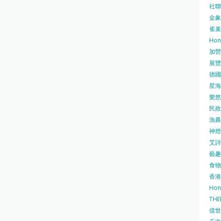
社聯 
金象牌
雀巢
Hon
加營素
展覽集
德國寶
星海•
樂悠咭
民政
漁農自
神燈海
艾詩 
藝趣坊
食物
香港
Hon
TH
億世