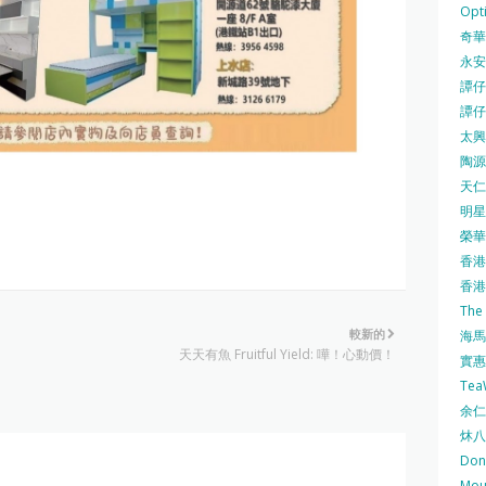
Opti
奇華餅
永安
譚仔三
譚仔
太興 
陶源酒
天仁茗
明星
榮華 
香港紅
香港公
The
較新的
海馬 
天天有魚 Fruitful Yield: 嘩！心動價！
實惠 
Te
余仁生
炑八
Do
Mo