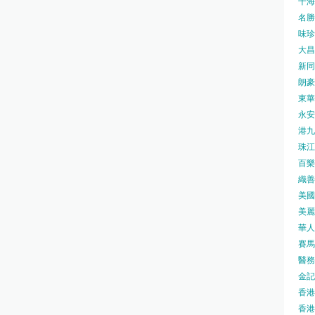
千海水
名勝世
味珍味
大昌
新同樂
朗豪坊
東華
永安旅
港九藥
珠江橋
百樂酒
織善社
美國運
美麗
華人廟
賽馬會
醫務衛
金記冰
香港
香港