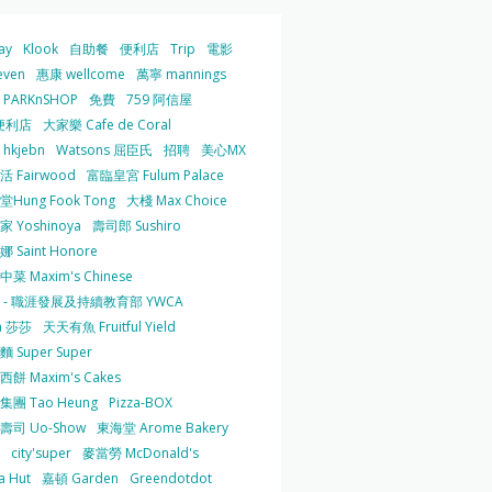
ay
Klook
自助餐
便利店
Trip
電影
even
惠康 wellcome
萬寧 mannings
PARKnSHOP
免費
759 阿信屋
便利店
大家樂 Cafe de Coral
hkjebn
Watsons 屈臣氏
招聘
美心MX
 Fairwood
富臨皇宮 Fulum Palace
Hung Fook Tong
大棧 Max Choice
 Yoshinoya
壽司郎 Sushiro
 Saint Honore
菜 Maxim's Chinese
 - 職涯發展及持續教育部 YWCA
a 莎莎
天天有魚 Fruitful Yield
 Super Super
餅 Maxim's Cakes
集團 Tao Heung
Pizza-BOX
壽司 Uo-Show
東海堂 Arome Bakery
city'super
麥當勞 McDonald's
a Hut
嘉頓 Garden
Greendotdot