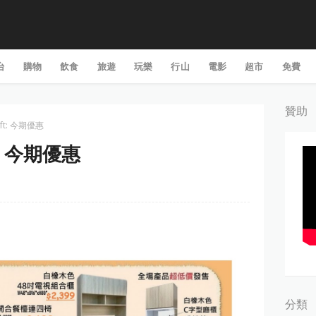
台
購物
飲食
旅遊
玩樂
行山
電影
超市
免費
贊助
ft: 今期優惠
t: 今期優惠
分類