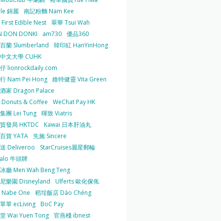
 le 錦麗
南記粉麵 Nam Kee
irst Edible Nest
翠華 Tsui Wah
 DON DONKI
am730
優品360
蘭 Slumberland
韓印紅 HanYinHong
中文大學 CUHK
 lionrockdaily.com
 Nam Pei Hong
維特健靈 Vita Green
家 Dragon Palace
O Donuts & Coffee
WeChat Pay HK
團 Lei Tung
暉致 Viatris
貿發局 HKTDC
Kawai 日本肝油丸
百貨 YATA
先施 Sincere
 Deliveroo
StarCruises麗星郵輪
falo 牛頭牌
廳 Men Wah Beng Teng
樂園 Disneyland
Ulferts 歐化傢俬
Nabe One
稻埕飯店 Dào Chéng
單 ecLiving
BoC Pay
 Wai Yuen Tong
官燕棧 ibnest