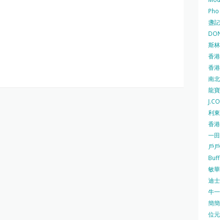
Pho
盞記 F
DON
斯林百
香港
香港仔
南北行
龍寶酒
J.C
利東集
香港
一田
戶戶送
Buf
敏華冰
迪士尼
牛一 
簡簡單
位元堂