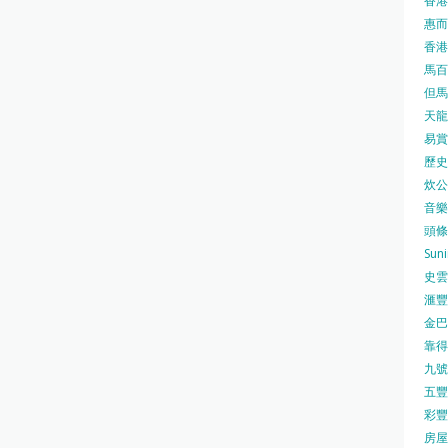
香港
惠而浦
香港
馬百良
但馬屋
天龍 
易賞錢
歷史檔
炊公館
音樂事
頭條日
Sun
史雲
滙豐
金巴脷
靠得住
九號水
五豐行
彩豐 
房屋局