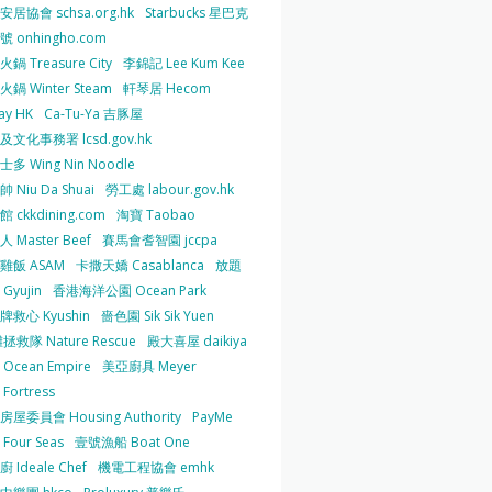
居協會 schsa.org.hk
Starbucks 星巴克
 onhingho.com
鍋 Treasure City
李錦記 Lee Kum Kee
鍋 Winter Steam
軒琴居 Hecom
ay HK
Ca-Tu-Ya 吉豚屋
及文化事務署 lcsd.gov.hk
多 Wing Nin Noodle
 Niu Da Shuai
勞工處 labour.gov.hk
 ckkdining.com
淘寶 Taobao
 Master Beef
賽馬會耆智園 jccpa
雞飯 ASAM
卡撒天嬌 Casablanca
放題
Gyujin
香港海洋公園 Ocean Park
牌救心 Kyushin
嗇色園 Sik Sik Yuen
拯救隊 Nature Rescue
殿大喜屋 daikiya
Ocean Empire
美亞廚具 Meyer
Fortress
屋委員會 Housing Authority
PayMe
Four Seas
壹號漁船 Boat One
 Ideale Chef
機電工程協會 emhk