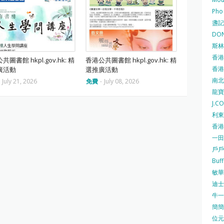
Pho
盞記 F
DON
斯林百
香港
共圖書館 hkpl.gov.hk: 精
香港公共圖書館 hkpl.gov.hk: 精
香港仔
廣活動
選推廣活動
南北行
-
July 21, 2026
免費
-
July 08, 2026
龍寶酒
J.C
利東集
香港
一田
戶戶送
Buf
敏華冰
迪士尼
牛一 
簡簡單
位元堂