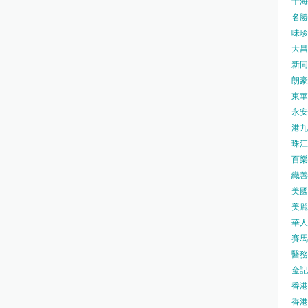
千海水
名勝世
味珍味
大昌
新同樂
朗豪坊
東華
永安旅
港九藥
珠江橋
百樂酒
織善社
美國運
美麗
華人廟
賽馬會
醫務衛
金記冰
香港
香港