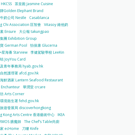
HKCSS
茶皇殿 Jasmine Cuisine
Golden Elephant Brand
牛奶公司 Nestle
Casablanca
g Chi Association 匡智會
Vitasoy 維他奶
 Ensure
大公報 takungpao
團 Exhibition Group
 German Pool
怡保康 Glucerna
星海薈 Starview
李健駕駛學校 LeeKin
 JoyYou Card
及青年事務局 hyab.gov.hk
然護理署 afcd.gov.hk
鮮酒家 Lantern Seafood Restaurant
Enchanteur
華潤堂 crcare
 Arts Corner
環境衛生署 fehd.gov.hk
旅遊發展局 discoverhongkong
g Kong Arts Centre 香港藝術中心
IKEA
ERMOS 膳魔師
The Chef’s Table尚廚
家 ecHome
刀嘜 Knife