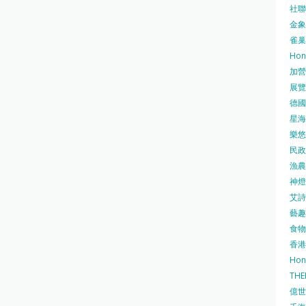
社聯 
金象牌
雀巢
Hon
加營素
展覽集
德國寶
星海•
樂悠咭
民政
漁農自
神燈海
艾詩 
藝趣坊
食物
香港
Hon
TH
億世