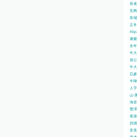
長者安
安興號
富城火
正冬火
Alip
康樂
永年士
牛大帥
張公館
牛大人
亞參
牛陣 
人字
山‧灘
海皇 
豐澤 
香港房
四洲 
意美廚