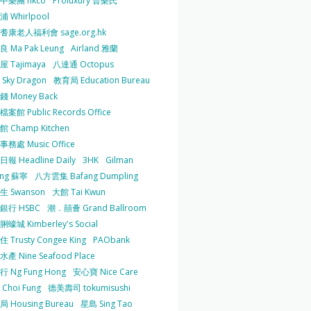
中樂團 hkco
Proluxury 普樂氏
 Whirlpool
耆康老人福利會 sage.org.hk
 Ma Pak Leung
Airland 雅蘭
 Tajimaya
八達通 Octopus
Sky Dragon
教育局 Education Bureau
 Money Back
案館 Public Records Office
 Champ Kitchen
務處 Music Office
報 Headline Daily
3HK
Gilman
ing 蘇寧
八方雲集 Bafang Dumpling
生 Swanson
大館 Tai Kwun
銀行 HSBC
潮．囍薈 Grand Ballroom
蠔城 Kimberley's Social
 Trusty Congee King
PAObank
產 Nine Seafood Place
 Ng Fung Hong
安心寶 Nice Care
Choi Fung
德美壽司 tokumisushi
 Housing Bureau
星島 Sing Tao