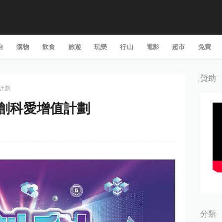
台
購物
飲食
旅遊
玩樂
行山
電影
超市
免費
贊助
值計劃
: 創科愛增值計劃
分類