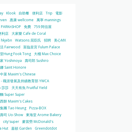
ay
Klook
自助餐
便利店
Trip
電影
even
惠康 wellcome
萬寧 mannings
PARKnSHOP
免費
759 阿信屋
便利店
大家樂 Cafe de Coral
hkjebn
Watsons 屈臣氏
招聘
美心MX
 Fairwood
富臨皇宮 Fulum Palace
Hung Fook Tong
大棧 Max Choice
 Yoshinoya
壽司郎 Sushiro
 Saint Honore
菜 Maxim's Chinese
 - 職涯發展及持續教育部 YWCA
a 莎莎
天天有魚 Fruitful Yield
 Super Super
餅 Maxim's Cakes
集團 Tao Heung
Pizza-BOX
壽司 Uo-Show
東海堂 Arome Bakery
city'super
麥當勞 McDonald's
a Hut
嘉頓 Garden
Greendotdot