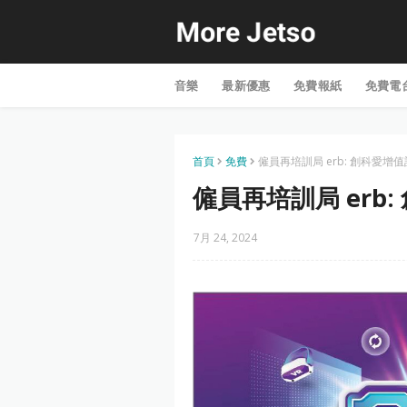
音樂
最新優惠
免費報紙
免費電
首頁
免費
僱員再培訓局 erb: 創科愛增
僱員再培訓局 erb
7月 24, 2024