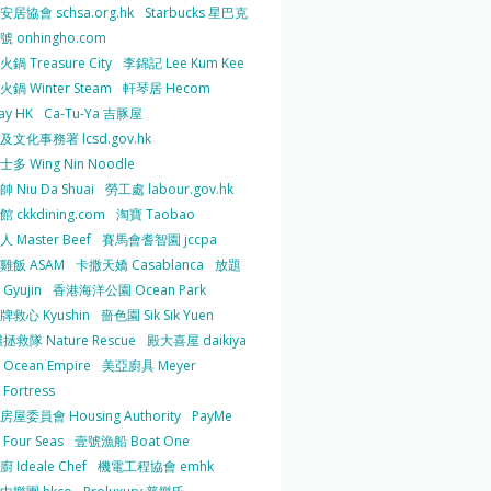
居協會 schsa.org.hk
Starbucks 星巴克
 onhingho.com
鍋 Treasure City
李錦記 Lee Kum Kee
鍋 Winter Steam
軒琴居 Hecom
ay HK
Ca-Tu-Ya 吉豚屋
及文化事務署 lcsd.gov.hk
多 Wing Nin Noodle
 Niu Da Shuai
勞工處 labour.gov.hk
 ckkdining.com
淘寶 Taobao
 Master Beef
賽馬會耆智園 jccpa
雞飯 ASAM
卡撒天嬌 Casablanca
放題
Gyujin
香港海洋公園 Ocean Park
牌救心 Kyushin
嗇色園 Sik Sik Yuen
拯救隊 Nature Rescue
殿大喜屋 daikiya
Ocean Empire
美亞廚具 Meyer
Fortress
屋委員會 Housing Authority
PayMe
Four Seas
壹號漁船 Boat One
 Ideale Chef
機電工程協會 emhk