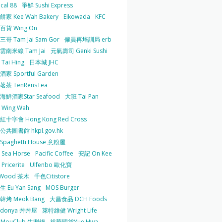
cal 88
爭鮮 Sushi Express
家 Kee Wah Bakery
Eikowada
KFC
百貨 Wing On
哥 Tam Jai Sam Gor
僱員再培訓局 erb
雲南米線 Tam Jai
元氣壽司 Genki Sushi
Tai Hing
日本城 JHC
家 Sportful Garden
茶 TenRensTea
海鮮酒家Star Seafood
大班 Tai Pan
Wing Wah
十字會 Hong Kong Red Cross
共圖書館 hkpl.gov.hk
 Spaghetti House 意粉屋
Sea Horse
Pacific Coffee
安記 On Kee
Pricerite
Ulfenbo 歐化寶
aWood 茶木
千色Citistore
 Eu Yan Sang
MOS Burger
韓烤 Meok Bang
大昌食品 DCH Foods
ndonya 丼丼屋
萊特維健 Wright Life
uMouClub 牛涮鍋
裕華國貨Yue Hwa