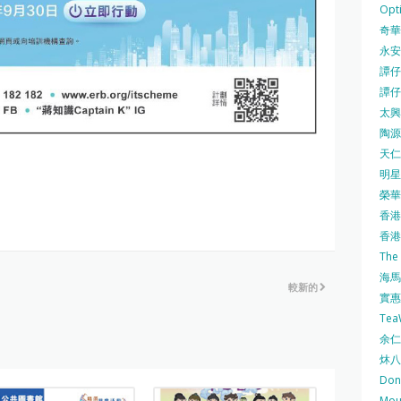
Opti
奇華餅
永安
譚仔三
譚仔
太興 
陶源酒
天仁茗
明星
榮華 
香港紅
香港公
The
海馬 
較新的
實惠 
Te
余仁生
炑八
Do
Mo