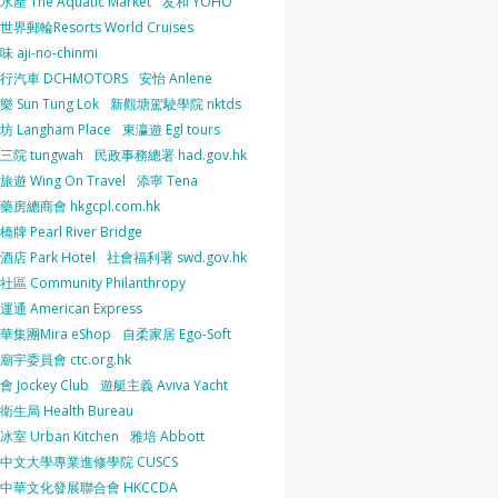
產 The Aquatic Market
友和 YOHO
界郵輪Resorts World Cruises
 aji-no-chinmi
行汽車 DCHMOTORS
安怡 Anlene
 Sun Tung Lok
新觀塘駕駛學院 nktds
 Langham Place
東瀛遊 Egl tours
三院 tungwah
民政事務總署 had.gov.hk
遊 Wing On Travel
添寧 Tena
房總商會 hkgcpl.com.hk
牌 Pearl River Bridge
店 Park Hotel
社會福利署 swd.gov.hk
區 Community Philanthropy
通 American Express
華集團Mira eShop
自柔家居 Ego-Soft
宇委員會 ctc.org.hk
 Jockey Club
遊艇主義 Aviva Yacht
生局 Health Bureau
室 Urban Kitchen
雅培 Abbott
中文大學專業進修學院 CUSCS
中華文化發展聯合會 HKCCDA