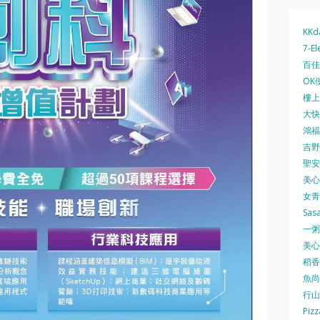
KKd
7-El
百佳 
OK
樓上 
大快活
鴻福堂
吉野家
聖安娜
美心中
女青
Sas
一粥麵
美心西
稻香
魚尚
行山
Pizz