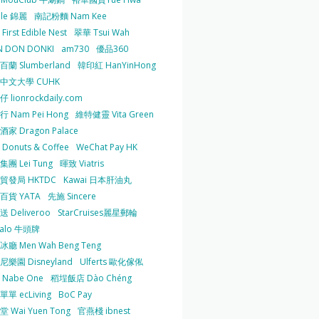
 le 錦麗
南記粉麵 Nam Kee
irst Edible Nest
翠華 Tsui Wah
 DON DONKI
am730
優品360
蘭 Slumberland
韓印紅 HanYinHong
中文大學 CUHK
 lionrockdaily.com
 Nam Pei Hong
維特健靈 Vita Green
家 Dragon Palace
O Donuts & Coffee
WeChat Pay HK
團 Lei Tung
暉致 Viatris
貿發局 HKTDC
Kawai 日本肝油丸
百貨 YATA
先施 Sincere
 Deliveroo
StarCruises麗星郵輪
falo 牛頭牌
廳 Men Wah Beng Teng
樂園 Disneyland
Ulferts 歐化傢俬
Nabe One
稻埕飯店 Dào Chéng
單 ecLiving
BoC Pay
 Wai Yuen Tong
官燕棧 ibnest