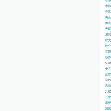
香港
惠而浦
香港
馬百良
但馬屋
天龍 
易賞錢
歷史檔
炊公館
音樂事
頭條日
Sun
史雲
滙豐
金巴脷
靠得住
九號水
五豐行
彩豐 
房屋局