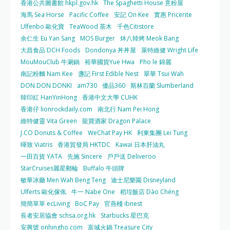
香港公共圖書館 hkpl.gov.hk
The Spaghetti House 意粉屋
海馬 Sea Horse
Pacific Coffee
安記 On Kee
實惠 Pricerite
Ulfenbo 歐化寶
TeaWood 茶木
千色Citistore
余仁生 Eu Yan Sang
MOS Burger
炑八韓烤 Meok Bang
大昌食品 DCH Foods
Dondonya 丼丼屋
萊特維健 Wright Life
MouMouClub 牛涮鍋
裕華國貨Yue Hwa
Pho le 錦麗
南記粉麵 Nam Kee
盞記 First Edible Nest
翠華 Tsui Wah
DON DON DONKI
am730
優品360
斯林百蘭 Slumberland
韓印紅 HanYinHong
香港中文大學 CUHK
香港仔 lionrockdaily.com
南北行 Nam Pei Hong
維特健靈 Vita Green
龍寶酒家 Dragon Palace
J.CO Donuts & Coffee
WeChat Pay HK
利東集團 Lei Tung
暉致 Viatris
香港貿發局 HKTDC
Kawai 日本肝油丸
一田百貨 YATA
先施 Sincere
戶戶送 Deliveroo
StarCruises麗星郵輪
Buffalo 牛頭牌
敏華冰廳 Men Wah Beng Teng
迪士尼樂園 Disneyland
Ulferts 歐化傢俬
牛一 Nabe One
稻埕飯店 Dào Chéng
簡簡單單 ecLiving
BoC Pay
官燕棧 ibnest
長者安居協會 schsa.org.hk
Starbucks 星巴克
安興號 onhingho.com
富城火鍋 Treasure City