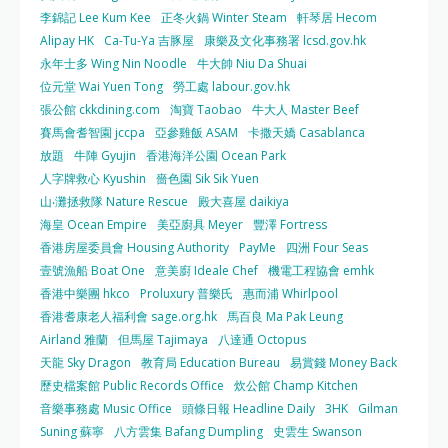
李錦記 Lee Kum Kee
正冬火鍋 Winter Steam
軒琴居 Hecom
Alipay HK
Ca-Tu-Ya 吉豚屋
康樂及文化事務署 lcsd.gov.hk
永年士多 Wing Nin Noodle
牛大帥 Niu Da Shuai
位元堂 Wai Yuen Tong
勞工處 labour.gov.hk
張公館 ckkdining.com
淘寶 Taobao
牛大人 Master Beef
賽馬會耆智園 jccpa
亞參雞飯 ASAM
卡撒天嬌 Casablanca
放題
牛陣 Gyujin
香港海洋公園 Ocean Park
人字牌救心 Kyushin
嗇色園 Sik Sik Yuen
山‧灘拯救隊 Nature Rescue
殿大喜屋 daikiya
海皇 Ocean Empire
美亞廚具 Meyer
豐澤 Fortress
香港房屋委員會 Housing Authority
PayMe
四洲 Four Seas
壹號漁船 Boat One
意美廚 Ideale Chef
機電工程協會 emhk
香港中樂團 hkco
Proluxury 普樂氏
惠而浦 Whirlpool
香港耆康老人福利會 sage.org.hk
馬百良 Ma Pak Leung
Airland 雅蘭
但馬屋 Tajimaya
八達通 Octopus
天龍 Sky Dragon
教育局 Education Bureau
易賞錢 Money Back
歷史檔案館 Public Records Office
炊公館 Champ Kitchen
音樂事務處 Music Office
頭條日報 Headline Daily
3HK
Gilman
Suning 蘇寧
八方雲集 Bafang Dumpling
史雲生 Swanson