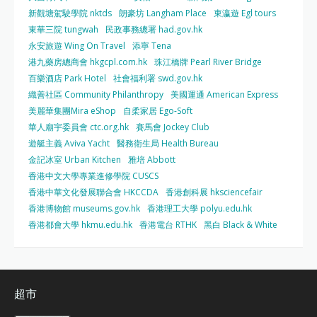
新觀塘駕駛學院 nktds
朗豪坊 Langham Place
東瀛遊 Egl tours
東華三院 tungwah
民政事務總署 had.gov.hk
永安旅遊 Wing On Travel
添寧 Tena
港九藥房總商會 hkgcpl.com.hk
珠江橋牌 Pearl River Bridge
百樂酒店 Park Hotel
社會福利署 swd.gov.hk
織善社區 Community Philanthropy
美國運通 American Express
美麗華集團Mira eShop
自柔家居 Ego-Soft
華人廟宇委員會 ctc.org.hk
賽馬會 Jockey Club
遊艇主義 Aviva Yacht
醫務衛生局 Health Bureau
金記冰室 Urban Kitchen
雅培 Abbott
香港中文大學專業進修學院 CUSCS
香港中華文化發展聯合會 HKCCDA
香港創科展 hksciencefair
香港博物館 museums.gov.hk
香港理工大學 polyu.edu.hk
香港都會大學 hkmu.edu.hk
香港電台 RTHK
黑白 Black & White
超市