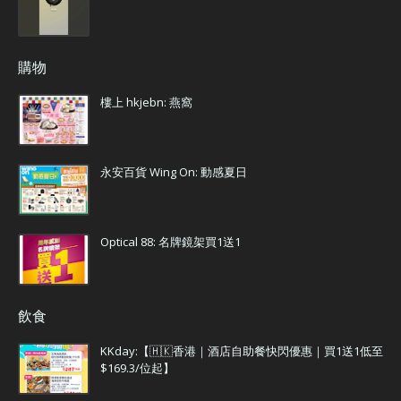
購物
樓上 hkjebn: 燕窩
永安百貨 Wing On: 動感夏日
Optical 88: 名牌鏡架買1送1
飲食
KKday:【🇭🇰香港｜酒店自助餐快閃優惠｜買1送1低至
$169.3/位起】