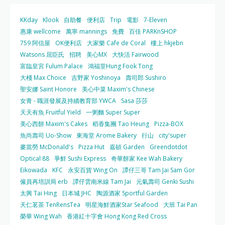
KKday
Klook
自助餐
便利店
Trip
電影
7-Eleven
惠康 wellcome
萬寧 mannings
免費
百佳 PARKnSHOP
759 阿信屋
OK便利店
大家樂 Cafe de Coral
樓上 hkjebn
Watsons 屈臣氏
招聘
美心MX
大快活 Fairwood
富臨皇宮 Fulum Palace
鴻福堂Hung Fook Tong
大棧 Max Choice
吉野家 Yoshinoya
壽司郎 Sushiro
聖安娜 Saint Honore
美心中菜 Maxim's Chinese
女青 - 職涯發展及持續教育部 YWCA
Sasa 莎莎
天天有魚 Fruitful Yield
一粥麵 Super Super
美心西餅 Maxim's Cakes
稻香集團 Tao Heung
Pizza-BOX
魚尚壽司 Uo-Show
東海堂 Arome Bakery
行山
city'super
麥當勞 McDonald's
Pizza Hut
嘉頓 Garden
Greendotdot
Optical 88
爭鮮 Sushi Express
奇華餅家 Kee Wah Bakery
Eikowada
KFC
永安百貨 Wing On
譚仔三哥 Tam Jai Sam Gor
僱員再培訓局 erb
譚仔雲南米線 Tam Jai
元氣壽司 Genki Sushi
太興 Tai Hing
日本城 JHC
陶源酒家 Sportful Garden
天仁茗茶 TenRensTea
明星海鮮酒家Star Seafood
大班 Tai Pan
榮華 Wing Wah
香港紅十字會 Hong Kong Red Cross