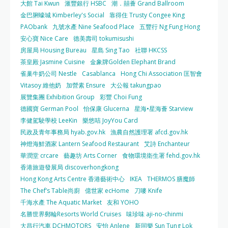
大館 Tai Kwun
滙豐銀行 HSBC
潮．囍薈 Grand Ballroom
金巴脷蠔城 Kimberley's Social
靠得住 Trusty Congee King
PAObank
九號水產 Nine Seafood Place
五豐行 Ng Fung Hong
安心寶 Nice Care
德美壽司 tokumisushi
房屋局 Housing Bureau
星島 Sing Tao
社聯 HKCSS
茶皇殿 Jasmine Cuisine
金象牌Golden Elephant Brand
雀巢牛奶公司 Nestle
Casablanca
Hong Chi Association 匡智會
Vitasoy 維他奶
加營素 Ensure
大公報 takungpao
展覽集團 Exhibition Group
彩豐 Choi Fung
德國寶 German Pool
怡保康 Glucerna
星海•星海薈 Starview
李健駕駛學校 LeeKin
樂悠咭 JoyYou Card
民政及青年事務局 hyab.gov.hk
漁農自然護理署 afcd.gov.hk
神燈海鮮酒家 Lantern Seafood Restaurant
艾詩 Enchanteur
華潤堂 crcare
藝趣坊 Arts Corner
食物環境衛生署 fehd.gov.hk
香港旅遊發展局 discoverhongkong
Hong Kong Arts Centre 香港藝術中心
IKEA
THERMOS 膳魔師
The Chef’s Table尚廚
億世家 ecHome
刀嘜 Knife
千海水產 The Aquatic Market
友和 YOHO
名勝世界郵輪Resorts World Cruises
味珍味 aji-no-chinmi
大昌行汽車 DCHMOTORS
安怡 Anlene
新同樂 Sun Tung Lok