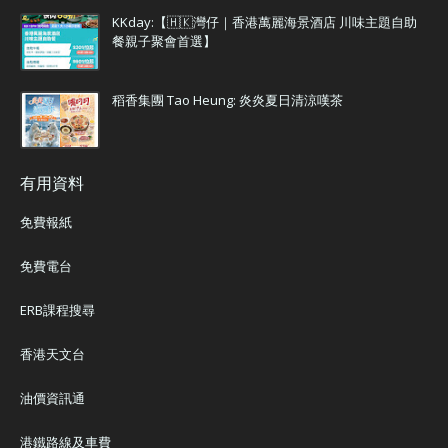
KKday:【🇭🇰灣仔｜香港萬麗海景酒店 川味主題自助
餐親子聚會首選】
稻香集團 Tao Heung: 炎炎夏日清涼嘆茶
有用資料
免費報紙
免費電台
ERB課程搜尋
香港天文台
油價資訊通
港鐵路線及車費