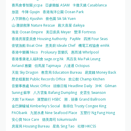
賽馬會耆智園 jccpa
亞參雞飯 ASAM
卡撒天嬌 Casablanca
放題
牛陣 Gyujin
香港海洋公園 Ocean Park
人字牌救心 Kyushin
嗇色園 Sik Sik Yuen
山‧灘拯救隊 Nature Rescue
殿大喜屋 daikiya
海皇 Ocean Empire
美亞廚具 Meyer
豐澤 Fortress
香港房屋委員會 Housing Authority
PayMe
四洲 Four Seas
壹號漁船 Boat One
意美廚 Ideale Chef
機電工程協會 emhk
香港中樂團 hkco
Proluxury 普樂氏
惠而浦 Whirlpool
香港耆康老人福利會 sage.org.hk
馬百良 Ma Pak Leung
Airland 雅蘭
但馬屋 Tajimaya
八達通 Octopus
天龍 Sky Dragon
教育局 Education Bureau
易賞錢 Money Back
歷史檔案館 Public Records Office
炊公館 Champ Kitchen
音樂事務處 Music Office
頭條日報 Headline Daily
3HK
Gilman
Suning 蘇寧
八方雲集 Bafang Dumpling
史雲生 Swanson
大館 Tai Kwun
滙豐銀行 HSBC
潮．囍薈 Grand Ballroom
金巴脷蠔城 Kimberley's Social
靠得住 Trusty Congee King
PAObank
九號水產 Nine Seafood Place
五豐行 Ng Fung Hong
安心寶 Nice Care
德美壽司 tokumisushi
房屋局 Housing Bureau
星島 Sing Tao
社聯 HKCSS