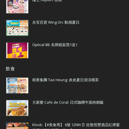
永安百貨 Wing On: 動感夏日
Optical 88: 名牌鏡架買1送1
飲食
稻香集團 Tao Heung: 炎炎夏日清涼嘆茶
大家樂 Cafe de Coral: 日式咖喱牛面肉焗飯
Klook:【#美食周】 6號 12NN ⏰ 佐敦恆豐酒店紅煙窗