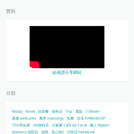
贊助
結他譜分享網站
分類
KKday
Klook
自助餐
便利店
Trip
電影
7-Eleven
惠康 wellcome
萬寧 mannings
免費
百佳 PARKnSHOP
759 阿信屋
OK便利店
大家樂 Cafe de Coral
樓上 hkjebn
Watsons 屈臣氏
招聘
美心MX
大快活 Fairwood