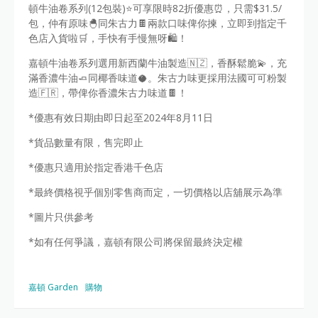
頓牛油卷系列(12包裝)⭐可享限時82折優惠⏰，只需$31.5/
包，仲有原味🐣同朱古力🍫兩款口味俾你揀，立即到指定千
色店入貨啦🛒，手快有手慢無呀🛍️！
嘉頓牛油卷系列選用新西蘭牛油製造🇳🇿，香酥鬆脆💫，充
滿香濃牛油🧈同椰香味道🥥。朱古力味更採用法國可可粉製
造🇫🇷，帶俾你香濃朱古力味道🍫！
*優惠有效日期由即日起至2024年8月11日
*貨品數量有限，售完即止
*優惠只適用於指定香港千色店
*最終價格視乎個別零售商而定，一切價格以店舖展示為準
*圖片只供參考
*如有任何爭議，嘉頓有限公司將保留最終決定權
嘉頓 Garden
購物