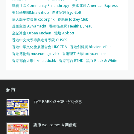
織善社區 Community Philanthropy
美國運通 American Express
美麗華集團Mira eShop
自柔家居 Ego-Soft
華人廟宇委員會 ctc.org.hk
賽馬會 Jockey Club
遊艇主義 Aviva Yacht
醫務衛生局 Health Bureau
金記冰室 Urban Kitchen
雅培 Abbott
香港中文大學專業進修學院 CUSCS
香港中華文化發展聯合會 HKCCDA
香港創科展 hksciencefair
香港博物館 museums.gov.hk
香港理工大學 polyu.edu.hk
香港都會大學 hkmu.edu.hk
香港電台 RTHK
黑白 Black & White
超市
百佳 PARKnSHOP: 今期優惠
惠康 wellcome: 今期優惠