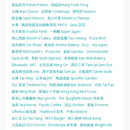
富臨皇宮 Fulum Palace
鴻福堂Hung Fook Tong
大棧 Max Choice
吉野家 Yoshinoya
壽司郎 Sushiro
聖安娜 Saint Honore
美心中菜 Maxim's Chinese
女青 - 職涯發展及持續教育部 YWCA
Sasa 莎莎
天天有魚 Fruitful Yield
一粥麵 Super Super
美心西餅 Maxim's Cakes
稻香集團 Tao Heung
Pizza-BOX
魚尚壽司 Uo-Show
東海堂 Arome Bakery
行山
city'super
麥當勞 McDonald's
Pizza Hut
嘉頓 Garden
Greendotdot
Optical 88
爭鮮 Sushi Express
奇華餅家 Kee Wah Bakery
Eikowada
KFC
永安百貨 Wing On
譚仔三哥 Tam Jai Sam Gor
僱員再培訓局 erb
譚仔雲南米線 Tam Jai
元氣壽司 Genki Sushi
太興 Tai Hing
日本城 JHC
陶源酒家 Sportful Garden
天仁茗茶 TenRensTea
明星海鮮酒家Star Seafood
大班 Tai Pan
榮華 Wing Wah
香港紅十字會 Hong Kong Red Cross
香港公共圖書館 hkpl.gov.hk
The Spaghetti House 意粉屋
海馬 Sea Horse
Pacific Coffee
安記 On Kee
實惠 Pricerite
Ulfenbo 歐化寶
TeaWood 茶木
千色Citistore
余仁生 Eu Yan Sang
MOS Burger
炑八韓烤 Meok Bang
大昌食品 DCH Foods
Dondonya 丼丼屋
萊特維健 Wright Life