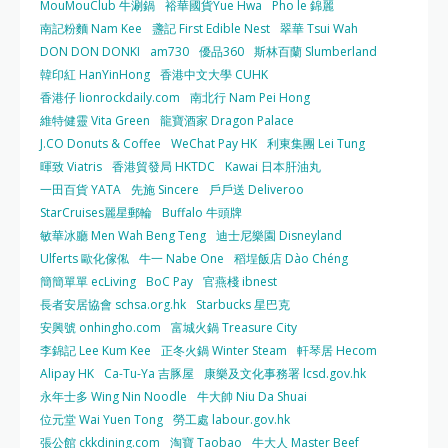
MouMouClub 牛涮鍋
裕華國貨Yue Hwa
Pho le 錦麗
南記粉麵 Nam Kee
盞記 First Edible Nest
翠華 Tsui Wah
DON DON DONKI
am730
優品360
斯林百蘭 Slumberland
韓印紅 HanYinHong
香港中文大學 CUHK
香港仔 lionrockdaily.com
南北行 Nam Pei Hong
維特健靈 Vita Green
龍寶酒家 Dragon Palace
J.CO Donuts & Coffee
WeChat Pay HK
利東集團 Lei Tung
暉致 Viatris
香港貿發局 HKTDC
Kawai 日本肝油丸
一田百貨 YATA
先施 Sincere
戶戶送 Deliveroo
StarCruises麗星郵輪
Buffalo 牛頭牌
敏華冰廳 Men Wah Beng Teng
迪士尼樂園 Disneyland
Ulferts 歐化傢俬
牛一 Nabe One
稻埕飯店 Dào Chéng
簡簡單單 ecLiving
BoC Pay
官燕棧 ibnest
長者安居協會 schsa.org.hk
Starbucks 星巴克
安興號 onhingho.com
富城火鍋 Treasure City
李錦記 Lee Kum Kee
正冬火鍋 Winter Steam
軒琴居 Hecom
Alipay HK
Ca-Tu-Ya 吉豚屋
康樂及文化事務署 lcsd.gov.hk
永年士多 Wing Nin Noodle
牛大帥 Niu Da Shuai
位元堂 Wai Yuen Tong
勞工處 labour.gov.hk
張公館 ckkdining.com
淘寶 Taobao
牛大人 Master Beef