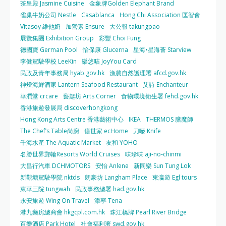
茶皇殿 Jasmine Cuisine
金象牌Golden Elephant Brand
雀巢牛奶公司 Nestle
Casablanca
Hong Chi Association 匡智會
Vitasoy 維他奶
加營素 Ensure
大公報 takungpao
展覽集團 Exhibition Group
彩豐 Choi Fung
德國寶 German Pool
怡保康 Glucerna
星海•星海薈 Starview
李健駕駛學校 LeeKin
樂悠咭 JoyYou Card
民政及青年事務局 hyab.gov.hk
漁農自然護理署 afcd.gov.hk
神燈海鮮酒家 Lantern Seafood Restaurant
艾詩 Enchanteur
華潤堂 crcare
藝趣坊 Arts Corner
食物環境衛生署 fehd.gov.hk
香港旅遊發展局 discoverhongkong
Hong Kong Arts Centre 香港藝術中心
IKEA
THERMOS 膳魔師
The Chef’s Table尚廚
億世家 ecHome
刀嘜 Knife
千海水產 The Aquatic Market
友和 YOHO
名勝世界郵輪Resorts World Cruises
味珍味 aji-no-chinmi
大昌行汽車 DCHMOTORS
安怡 Anlene
新同樂 Sun Tung Lok
新觀塘駕駛學院 nktds
朗豪坊 Langham Place
東瀛遊 Egl tours
東華三院 tungwah
民政事務總署 had.gov.hk
永安旅遊 Wing On Travel
添寧 Tena
港九藥房總商會 hkgcpl.com.hk
珠江橋牌 Pearl River Bridge
百樂酒店 Park Hotel
社會福利署 swd.gov.hk