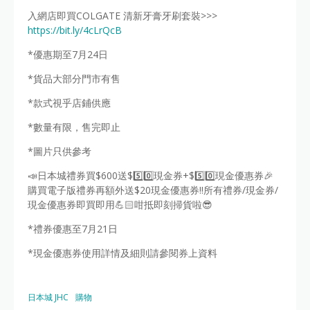
入網店即買COLGATE 清新牙膏牙刷套裝>>>
https://bit.ly/4cLrQcB
*優惠期至7月24日
*貨品大部分門市有售
*款式視乎店鋪供應
*數量有限，售完即止
*圖片只供參考
📣日本城禮券買$600送$5️⃣0️⃣現金券+$5️⃣0️⃣現金優惠券🎉
購買電子版禮券再額外送$20現金優惠券‼️所有禮券/現金券/
現金優惠券即買即用💪🏻咁抵即刻掃貨啦😎
*禮券優惠至7月21日
*現金優惠券使用詳情及細則請參閱券上資料
日本城 JHC
購物