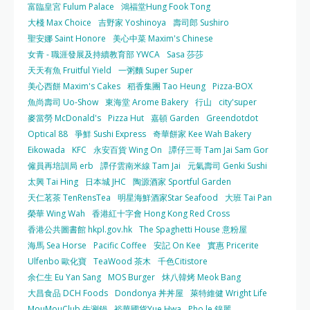
富臨皇宮 Fulum Palace
鴻福堂Hung Fook Tong
大棧 Max Choice
吉野家 Yoshinoya
壽司郎 Sushiro
聖安娜 Saint Honore
美心中菜 Maxim's Chinese
女青 - 職涯發展及持續教育部 YWCA
Sasa 莎莎
天天有魚 Fruitful Yield
一粥麵 Super Super
美心西餅 Maxim's Cakes
稻香集團 Tao Heung
Pizza-BOX
魚尚壽司 Uo-Show
東海堂 Arome Bakery
行山
city'super
麥當勞 McDonald's
Pizza Hut
嘉頓 Garden
Greendotdot
Optical 88
爭鮮 Sushi Express
奇華餅家 Kee Wah Bakery
Eikowada
KFC
永安百貨 Wing On
譚仔三哥 Tam Jai Sam Gor
僱員再培訓局 erb
譚仔雲南米線 Tam Jai
元氣壽司 Genki Sushi
太興 Tai Hing
日本城 JHC
陶源酒家 Sportful Garden
天仁茗茶 TenRensTea
明星海鮮酒家Star Seafood
大班 Tai Pan
榮華 Wing Wah
香港紅十字會 Hong Kong Red Cross
香港公共圖書館 hkpl.gov.hk
The Spaghetti House 意粉屋
海馬 Sea Horse
Pacific Coffee
安記 On Kee
實惠 Pricerite
Ulfenbo 歐化寶
TeaWood 茶木
千色Citistore
余仁生 Eu Yan Sang
MOS Burger
炑八韓烤 Meok Bang
大昌食品 DCH Foods
Dondonya 丼丼屋
萊特維健 Wright Life
MouMouClub 牛涮鍋
裕華國貨Yue Hwa
Pho le 錦麗