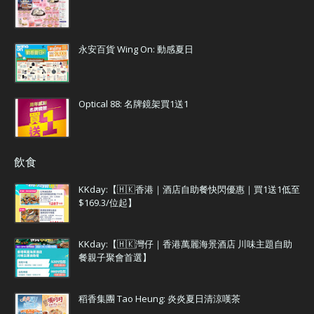
永安百貨 Wing On: 動感夏日
Optical 88: 名牌鏡架買1送1
飲食
KKday:【🇭🇰香港｜酒店自助餐快閃優惠｜買1送1低至
$169.3/位起】
KKday:【🇭🇰灣仔｜香港萬麗海景酒店 川味主題自助
餐親子聚會首選】
稻香集團 Tao Heung: 炎炎夏日清涼嘆茶