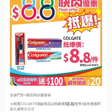
全線門市+網店同步優惠😆
🔸精選COLGATE潔齒用品以抵爆價$8️⃣.8️⃣發售‼️趁有優惠即
刻入貨呀💪🏻🛒