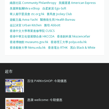
織善社區 Community Philanthropy
美國運通 American Express
美麗華集團Mira eShop
自柔家居 Ego-Soft
華人廟宇委員會 ctc.org.hk
賽馬會 Jockey Club
遊艇主義 Aviva Yacht
醫務衛生局 Health Bureau
金記冰室 Urban Kitchen
雅培 Abbott
香港中文大學專業進修學院 CUSCS
香港中華文化發展聯合會 HKCCDA
香港創科展 hksciencefair
香港博物館 museums.gov.hk
香港理工大學 polyu.edu.hk
香港都會大學 hkmu.edu.hk
香港電台 RTHK
黑白 Black & White
超市
百佳 PARKnSHOP: 今期優惠
惠康 wellcome: 今期優惠