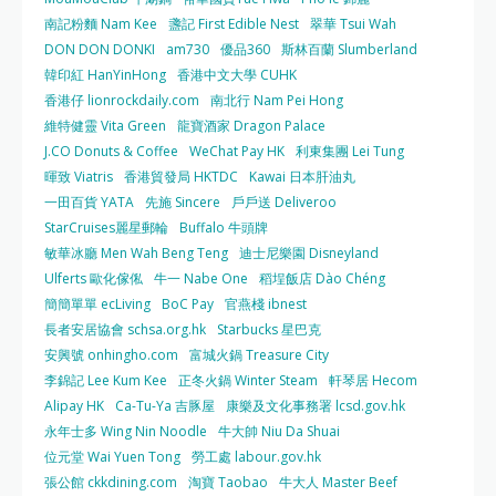
南記粉麵 Nam Kee
盞記 First Edible Nest
翠華 Tsui Wah
DON DON DONKI
am730
優品360
斯林百蘭 Slumberland
韓印紅 HanYinHong
香港中文大學 CUHK
香港仔 lionrockdaily.com
南北行 Nam Pei Hong
維特健靈 Vita Green
龍寶酒家 Dragon Palace
J.CO Donuts & Coffee
WeChat Pay HK
利東集團 Lei Tung
暉致 Viatris
香港貿發局 HKTDC
Kawai 日本肝油丸
一田百貨 YATA
先施 Sincere
戶戶送 Deliveroo
StarCruises麗星郵輪
Buffalo 牛頭牌
敏華冰廳 Men Wah Beng Teng
迪士尼樂園 Disneyland
Ulferts 歐化傢俬
牛一 Nabe One
稻埕飯店 Dào Chéng
簡簡單單 ecLiving
BoC Pay
官燕棧 ibnest
長者安居協會 schsa.org.hk
Starbucks 星巴克
安興號 onhingho.com
富城火鍋 Treasure City
李錦記 Lee Kum Kee
正冬火鍋 Winter Steam
軒琴居 Hecom
Alipay HK
Ca-Tu-Ya 吉豚屋
康樂及文化事務署 lcsd.gov.hk
永年士多 Wing Nin Noodle
牛大帥 Niu Da Shuai
位元堂 Wai Yuen Tong
勞工處 labour.gov.hk
張公館 ckkdining.com
淘寶 Taobao
牛大人 Master Beef