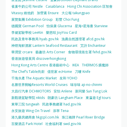
雀巢牛奶公司 Nestle
Casablanca
Hong Chi Association 匡智會
Vitasoy 維他奶
加營素 Ensure
大公報 takungpao
展覽集團 Exhibition Group
彩豐 Choi Fung
德國寶 German Pool
怡保康 Glucerna
星海•星海薈 Starview
李健駕駛學校 LeeKin
樂悠咭 JoyYou Card
民政及青年事務局 hyab.gov.hk
漁農自然護理署 afcd.gov.hk
神燈海鮮酒家 Lantern Seafood Restaurant
艾詩 Enchanteur
華潤堂 crcare
藝趣坊 Arts Corner
食物環境衛生署 fehd.gov.hk
香港旅遊發展局 discoverhongkong
Hong Kong Arts Centre 香港藝術中心
IKEA
THERMOS 膳魔師
The Chef’s Table尚廚
億世家 ecHome
刀嘜 Knife
千海水產 The Aquatic Market
友和 YOHO
名勝世界郵輪Resorts World Cruises
味珍味 aji-no-chinmi
大昌行汽車 DCHMOTORS
安怡 Anlene
新同樂 Sun Tung Lok
新觀塘駕駛學院 nktds
朗豪坊 Langham Place
東瀛遊 Egl tours
東華三院 tungwah
民政事務總署 had.gov.hk
永安旅遊 Wing On Travel
添寧 Tena
港九藥房總商會 hkgcpl.com.hk
珠江橋牌 Pearl River Bridge
百樂酒店 Park Hotel
社會福利署 swd.gov.hk