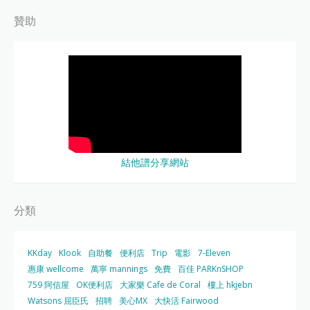
贊助
結他譜分享網站
分類
KKday
Klook
自助餐
便利店
Trip
電影
7-Eleven
惠康 wellcome
萬寧 mannings
免費
百佳 PARKnSHOP
759 阿信屋
OK便利店
大家樂 Cafe de Coral
樓上 hkjebn
Watsons 屈臣氏
招聘
美心MX
大快活 Fairwood