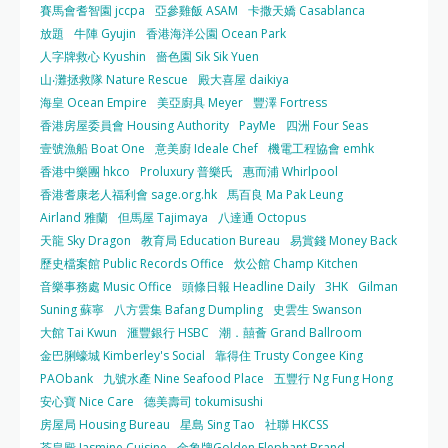
賽馬會耆智園 jccpa
亞參雞飯 ASAM
卡撒天嬌 Casablanca
放題
牛陣 Gyujin
香港海洋公園 Ocean Park
人字牌救心 Kyushin
嗇色園 Sik Sik Yuen
山‧灘拯救隊 Nature Rescue
殿大喜屋 daikiya
海皇 Ocean Empire
美亞廚具 Meyer
豐澤 Fortress
香港房屋委員會 Housing Authority
PayMe
四洲 Four Seas
壹號漁船 Boat One
意美廚 Ideale Chef
機電工程協會 emhk
香港中樂團 hkco
Proluxury 普樂氏
惠而浦 Whirlpool
香港耆康老人福利會 sage.org.hk
馬百良 Ma Pak Leung
Airland 雅蘭
但馬屋 Tajimaya
八達通 Octopus
天龍 Sky Dragon
教育局 Education Bureau
易賞錢 Money Back
歷史檔案館 Public Records Office
炊公館 Champ Kitchen
音樂事務處 Music Office
頭條日報 Headline Daily
3HK
Gilman
Suning 蘇寧
八方雲集 Bafang Dumpling
史雲生 Swanson
大館 Tai Kwun
滙豐銀行 HSBC
潮．囍薈 Grand Ballroom
金巴脷蠔城 Kimberley's Social
靠得住 Trusty Congee King
PAObank
九號水產 Nine Seafood Place
五豐行 Ng Fung Hong
安心寶 Nice Care
德美壽司 tokumisushi
房屋局 Housing Bureau
星島 Sing Tao
社聯 HKCSS
茶皇殿 Jasmine Cuisine
金象牌Golden Elephant Brand