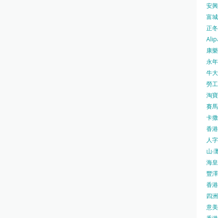
安興號
富城火
正冬火
Alip
康樂
永年士
牛大帥
勞工處
淘寶 
賽馬
卡撒天
香港
人字
山‧灘
海皇 
豐澤 
香港房
四洲 
意美廚