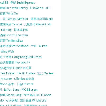
cal 88
爭鮮 Sushi Express
家 Kee Wah Bakery
Eikowada
KFC
百貨 Wing On
哥 Tam Jai Sam Gor
僱員再培訓局 erb
雲南米線 Tam Jai
元氣壽司 Genki Sushi
Tai Hing
日本城 JHC
家 Sportful Garden
茶 TenRensTea
海鮮酒家Star Seafood
大班 Tai Pan
Wing Wah
十字會 Hong Kong Red Cross
共圖書館 hkpl.gov.hk
 Spaghetti House 意粉屋
Sea Horse
Pacific Coffee
安記 On Kee
Pricerite
Ulfenbo 歐化寶
aWood 茶木
千色Citistore
 Eu Yan Sang
MOS Burger
韓烤 Meok Bang
大昌食品 DCH Foods
ndonya 丼丼屋
萊特維健 Wright Life
uMouClub 牛涮鍋
裕華國貨Yue Hwa