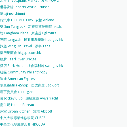
產 The Aquatic Market
友和 YOHO
界郵輪Resorts World Cruises
 aji-no-chinmi
行汽車 DCHMOTORS
安怡 Anlene
 Sun Tung Lok
新觀塘駕駛學院 nktds
 Langham Place
東瀛遊 Egl tours
三院 tungwah
民政事務總署 had.gov.hk
遊 Wing On Travel
添寧 Tena
房總商會 hkgcpl.com.hk
牌 Pearl River Bridge
店 Park Hotel
社會福利署 swd.gov.hk
區 Community Philanthropy
通 American Express
華集團Mira eShop
自柔家居 Ego-Soft
宇委員會 ctc.org.hk
 Jockey Club
遊艇主義 Aviva Yacht
生局 Health Bureau
室 Urban Kitchen
雅培 Abbott
中文大學專業進修學院 CUSCS
中華文化發展聯合會 HKCCDA