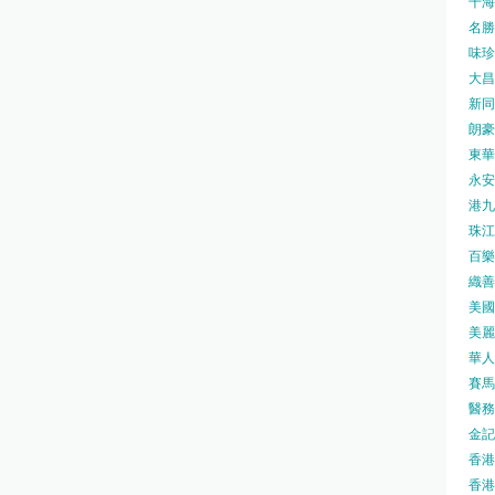
千海水
名勝世
味珍味
大昌
新同樂
朗豪坊
東華
永安旅
港九藥
珠江橋
百樂酒
織善社
美國運
美麗
華人廟
賽馬會
醫務衛
金記冰
香港
香港