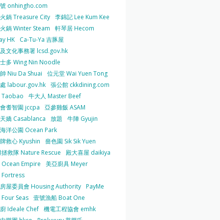
 onhingho.com
鍋 Treasure City
李錦記 Lee Kum Kee
鍋 Winter Steam
軒琴居 Hecom
ay HK
Ca-Tu-Ya 吉豚屋
及文化事務署 lcsd.gov.hk
多 Wing Nin Noodle
 Niu Da Shuai
位元堂 Wai Yuen Tong
 labour.gov.hk
張公館 ckkdining.com
Taobao
牛大人 Master Beef
會耆智園 jccpa
亞參雞飯 ASAM
嬌 Casablanca
放題
牛陣 Gyujin
海洋公園 Ocean Park
牌救心 Kyushin
嗇色園 Sik Sik Yuen
拯救隊 Nature Rescue
殿大喜屋 daikiya
Ocean Empire
美亞廚具 Meyer
Fortress
屋委員會 Housing Authority
PayMe
Four Seas
壹號漁船 Boat One
 Ideale Chef
機電工程協會 emhk