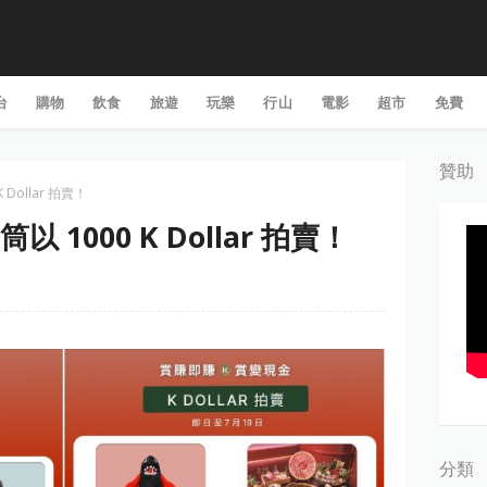
台
購物
飲食
旅遊
玩樂
行山
電影
超市
免費
贊助
 K Dollar 拍賣！
 風筒以 1000 K Dollar 拍賣！
分類