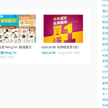
Pho
盞記 F
DON
斯林百
香港
香港仔
南北行
龍寶酒
貨 Wing On: 動感夏日
Optical 88: 名牌鏡架買1送1
J.C
貨 Wing On
-
Optical 88
-
August 06, 2026
利東集
t 06, 2026
香港
一田
戶戶送
Buf
敏華冰
迪士尼
牛一 
簡簡單
長者安