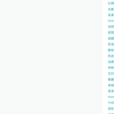
社聯 
金象牌
雀巢
Hon
加營素
展覽集
德國寶
星海•
樂悠咭
民政
漁農自
神燈海
艾詩 
藝趣坊
食物
香港
Hon
TH
億世