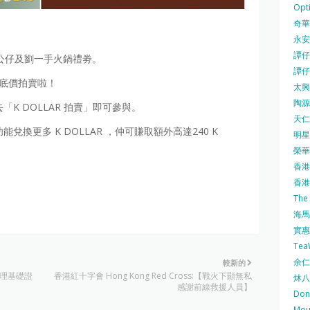
Opti
奇華餅
永安
譚仔三
魚龍蝦公仔及劉一手火鍋禮劵。
譚仔
優惠底價拍賣啦！
太興 
陶源酒
去「K DOLLAR 拍賣」即可參與。
天仁茗
能兌換更多 K DOLLAR ，仲可賺取額外高達240 K
明星
榮華 
香港紅
香港公
The
海馬 
實惠 
Te
余仁生
較新的
助理基礎證
香港紅十字會 Hong Kong Red Cross:【戰火下顯無私
炑八
感謝前線救援人員】
Do
Mo