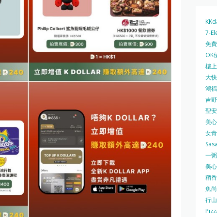
KKd
7-El
免費
OK
樓上 
大快活
鴻福堂
吉野家
聖安娜
美心中
女青
Sas
一粥麵
美心西
稻香
魚尚
行山
Pizz