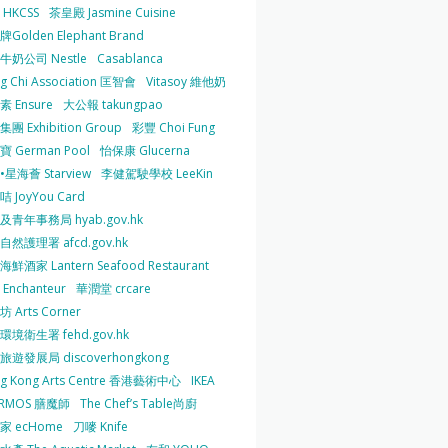
HKCSS
茶皇殿 Jasmine Cuisine
Golden Elephant Brand
牛奶公司 Nestle
Casablanca
g Chi Association 匡智會
Vitasoy 維他奶
 Ensure
大公報 takungpao
團 Exhibition Group
彩豐 Choi Fung
 German Pool
怡保康 Glucerna
星海薈 Starview
李健駕駛學校 LeeKin
 JoyYou Card
及青年事務局 hyab.gov.hk
然護理署 afcd.gov.hk
鮮酒家 Lantern Seafood Restaurant
Enchanteur
華潤堂 crcare
 Arts Corner
環境衛生署 fehd.gov.hk
旅遊發展局 discoverhongkong
g Kong Arts Centre 香港藝術中心
IKEA
ERMOS 膳魔師
The Chef’s Table尚廚
家 ecHome
刀嘜 Knife