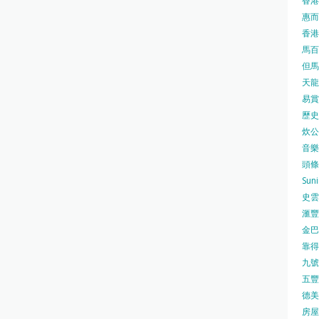
香港
惠而浦
香港
馬百良
但馬屋
天龍 
易賞錢
歷史檔
炊公館
音樂事
頭條日
Sun
史雲
滙豐
金巴脷
靠得住
九號水
五豐行
德美壽
房屋局