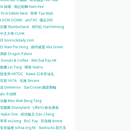
 le 錦麗
南記粉麵 Nam Kee
irst Edible Nest
翠華 Tsui Wah
 DON DONKI
am730
優品360
蘭 Slumberland
韓印紅 HanYinHong
中文大學 CUHK
 lionrockdaily.com
 Nam Pei Hong
維特健靈 Vita Green
家 Dragon Palace
O Donuts & Coffee
WeChat Pay HK
團 Lei Tung
暉致 Viatris
貿發局 HKTDC
Kawai 日本肝油丸
百貨 YATA
先施 Sincere
 Deliveroo
StarCruises麗星郵輪
falo 牛頭牌
廳 Men Wah Beng Teng
樂園 Disneyland
Ulferts 歐化傢俬
Nabe One
稻埕飯店 Dào Chéng
單 ecLiving
BoC Pay
官燕棧 ibnest
居協會 schsa.org.hk
Starbucks 星巴克