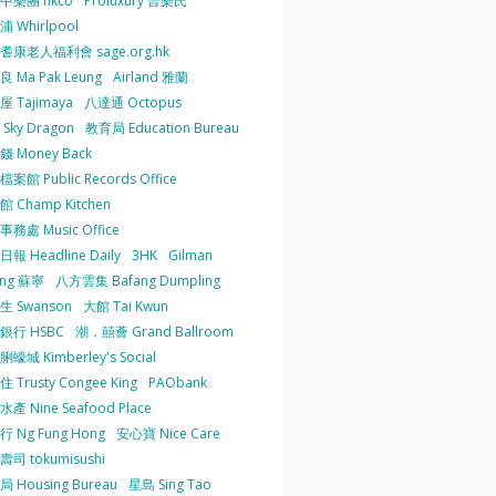
中樂團 hkco
Proluxury 普樂氏
 Whirlpool
耆康老人福利會 sage.org.hk
 Ma Pak Leung
Airland 雅蘭
 Tajimaya
八達通 Octopus
Sky Dragon
教育局 Education Bureau
 Money Back
案館 Public Records Office
 Champ Kitchen
務處 Music Office
報 Headline Daily
3HK
Gilman
ing 蘇寧
八方雲集 Bafang Dumpling
生 Swanson
大館 Tai Kwun
銀行 HSBC
潮．囍薈 Grand Ballroom
蠔城 Kimberley's Social
 Trusty Congee King
PAObank
產 Nine Seafood Place
 Ng Fung Hong
安心寶 Nice Care
司 tokumisushi
 Housing Bureau
星島 Sing Tao