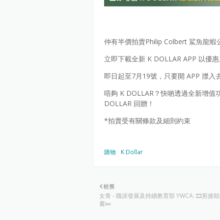
仲有半價拍賣Philip Colbert 鯊
立即下載全新 K DOLLAR APP 以
即日起至7月19號，只要開 APP 㩒入
唔夠 K DOLLAR？快啲透過全新增值功
DOLLAR 回贈！
*拍賣受有關條款及細則約束
購物
K Dollar
較舊
女青 - 職涯發展及持續教育部 YWCA: 🎞剪接
書✂️