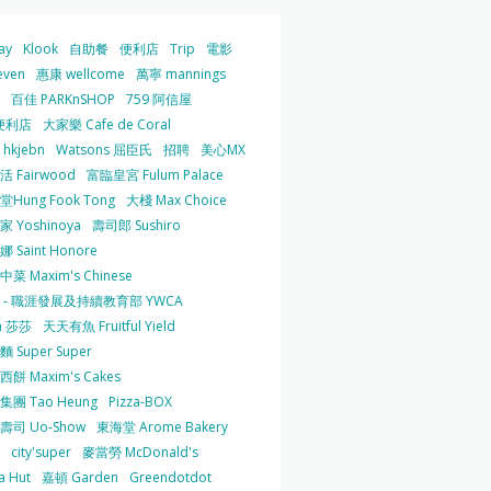
ay
Klook
自助餐
便利店
Trip
電影
even
惠康 wellcome
萬寧 mannings
百佳 PARKnSHOP
759 阿信屋
便利店
大家樂 Cafe de Coral
hkjebn
Watsons 屈臣氏
招聘
美心MX
 Fairwood
富臨皇宮 Fulum Palace
Hung Fook Tong
大棧 Max Choice
 Yoshinoya
壽司郎 Sushiro
 Saint Honore
菜 Maxim's Chinese
 - 職涯發展及持續教育部 YWCA
a 莎莎
天天有魚 Fruitful Yield
 Super Super
餅 Maxim's Cakes
集團 Tao Heung
Pizza-BOX
壽司 Uo-Show
東海堂 Arome Bakery
city'super
麥當勞 McDonald's
a Hut
嘉頓 Garden
Greendotdot