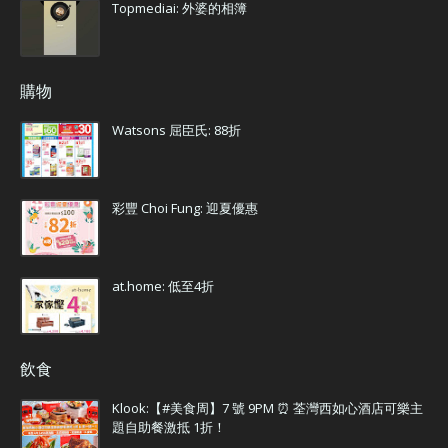
Topmediai: 外婆的相簿
購物
Watsons 屈臣氏: 88折
彩豐 Choi Fung: 迎夏優惠
at.home: 低至4折
飲食
Klook:【#美食周】7 號 9PM ⏰ 荃灣西如心酒店可樂主
題自助餐激抵 1折！