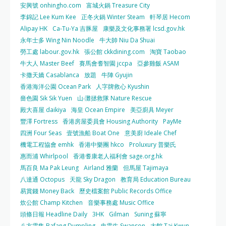
安興號 onhingho.com
富城火鍋 Treasure City
李錦記 Lee Kum Kee
正冬火鍋 Winter Steam
軒琴居 Hecom
Alipay HK
Ca-Tu-Ya 吉豚屋
康樂及文化事務署 lcsd.gov.hk
永年士多 Wing Nin Noodle
牛大帥 Niu Da Shuai
勞工處 labour.gov.hk
張公館 ckkdining.com
淘寶 Taobao
牛大人 Master Beef
賽馬會耆智園 jccpa
亞參雞飯 ASAM
卡撒天嬌 Casablanca
放題
牛陣 Gyujin
香港海洋公園 Ocean Park
人字牌救心 Kyushin
嗇色園 Sik Sik Yuen
山‧灘拯救隊 Nature Rescue
殿大喜屋 daikiya
海皇 Ocean Empire
美亞廚具 Meyer
豐澤 Fortress
香港房屋委員會 Housing Authority
PayMe
四洲 Four Seas
壹號漁船 Boat One
意美廚 Ideale Chef
機電工程協會 emhk
香港中樂團 hkco
Proluxury 普樂氏
惠而浦 Whirlpool
香港耆康老人福利會 sage.org.hk
馬百良 Ma Pak Leung
Airland 雅蘭
但馬屋 Tajimaya
八達通 Octopus
天龍 Sky Dragon
教育局 Education Bureau
易賞錢 Money Back
歷史檔案館 Public Records Office
炊公館 Champ Kitchen
音樂事務處 Music Office
頭條日報 Headline Daily
3HK
Gilman
Suning 蘇寧
八方雲集 Bafang Dumpling
史雲生 Swanson
大館 Tai Kwun