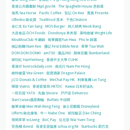
香港公共圖書館 hkpl.gov.hk
The Spaghetti House 意粉屋
海馬 Sea Horse
Pacific Coffee
安記 On Kee
實惠 Pricerite
Ulfenbo 歐化寶
TeaWood 茶木
千色Citistore
余仁生 Eu Yan Sang
MOS Burger
炑八韓烤 Meok Bang
大昌食品 DCH Foods
Dondonya 丼丼屋
萊特維健 Wright Life
MouMouClub 牛涮鍋
裕華國貨Yue Hwa
Pho le 錦麗
南記粉麵 Nam Kee
盞記 First Edible Nest
翠華 Tsui Wah
DON DON DONKI
am730
優品360
斯林百蘭 Slumberland
韓印紅 HanYinHong
香港中文大學 CUHK
香港仔 lionrockdaily.com
南北行 Nam Pei Hong
維特健靈 Vita Green
龍寶酒家 Dragon Palace
J.CO Donuts & Coffee
WeChat Pay HK
利東集團 Lei Tung
暉致 Viatris
香港貿發局 HKTDC
Kawai 日本肝油丸
一田百貨 YATA
先施 Sincere
戶戶送 Deliveroo
StarCruises麗星郵輪
Buffalo 牛頭牌
敏華冰廳 Men Wah Beng Teng
迪士尼樂園 Disneyland
Ulferts 歐化傢俬
牛一 Nabe One
稻埕飯店 Dào Chéng
簡簡單單 ecLiving
BoC Pay
位元堂 Wai Yuen Tong
官燕棧 ibnest
長者安居協會 schsa.org.hk
Starbucks 星巴克