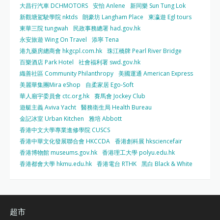
大昌行汽車 DCHMOTORS
安怡 Anlene
新同樂 Sun Tung Lok
新觀塘駕駛學院 nktds
朗豪坊 Langham Place
東瀛遊 Egl tours
東華三院 tungwah
民政事務總署 had.gov.hk
永安旅遊 Wing On Travel
添寧 Tena
港九藥房總商會 hkgcpl.com.hk
珠江橋牌 Pearl River Bridge
百樂酒店 Park Hotel
社會福利署 swd.gov.hk
織善社區 Community Philanthropy
美國運通 American Express
美麗華集團Mira eShop
自柔家居 Ego-Soft
華人廟宇委員會 ctc.org.hk
賽馬會 Jockey Club
遊艇主義 Aviva Yacht
醫務衛生局 Health Bureau
金記冰室 Urban Kitchen
雅培 Abbott
香港中文大學專業進修學院 CUSCS
香港中華文化發展聯合會 HKCCDA
香港創科展 hksciencefair
香港博物館 museums.gov.hk
香港理工大學 polyu.edu.hk
香港都會大學 hkmu.edu.hk
香港電台 RTHK
黑白 Black & White
超市