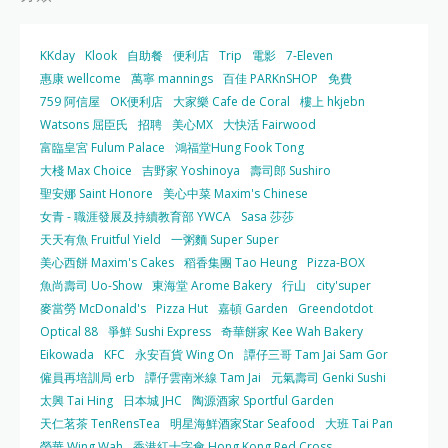
KKday
Klook
自助餐
便利店
Trip
電影
7-Eleven
惠康 wellcome
萬寧 mannings
百佳 PARKnSHOP
免費
759 阿信屋
OK便利店
大家樂 Cafe de Coral
樓上 hkjebn
Watsons 屈臣氏
招聘
美心MX
大快活 Fairwood
富臨皇宮 Fulum Palace
鴻福堂Hung Fook Tong
大棧 Max Choice
吉野家 Yoshinoya
壽司郎 Sushiro
聖安娜 Saint Honore
美心中菜 Maxim's Chinese
女青 - 職涯發展及持續教育部 YWCA
Sasa 莎莎
天天有魚 Fruitful Yield
一粥麵 Super Super
美心西餅 Maxim's Cakes
稻香集團 Tao Heung
Pizza-BOX
魚尚壽司 Uo-Show
東海堂 Arome Bakery
行山
city'super
麥當勞 McDonald's
Pizza Hut
嘉頓 Garden
Greendotdot
Optical 88
爭鮮 Sushi Express
奇華餅家 Kee Wah Bakery
Eikowada
KFC
永安百貨 Wing On
譚仔三哥 Tam Jai Sam Gor
僱員再培訓局 erb
譚仔雲南米線 Tam Jai
元氣壽司 Genki Sushi
太興 Tai Hing
日本城 JHC
陶源酒家 Sportful Garden
天仁茗茶 TenRensTea
明星海鮮酒家Star Seafood
大班 Tai Pan
榮華 Wing Wah
香港紅十字會 Hong Kong Red Cross