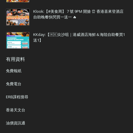
Klook:【#美食周】 7 號 9PM 開搶 ⏰ 香港喜來登酒店
自助晚餐快閃買一送一 🔥
KKday:【🇭🇰尖沙咀｜港威酒店海鮮＆海陸自助餐買1
送1】
有用資料
免費報紙
免費電台
ERB課程搜尋
香港天文台
油價資訊通