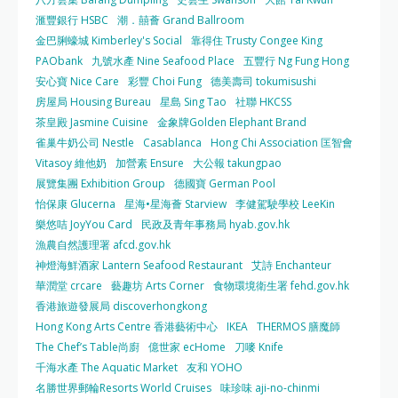
滙豐銀行 HSBC
潮．囍薈 Grand Ballroom
金巴脷蠔城 Kimberley's Social
靠得住 Trusty Congee King
PAObank
九號水產 Nine Seafood Place
五豐行 Ng Fung Hong
安心寶 Nice Care
彩豐 Choi Fung
德美壽司 tokumisushi
房屋局 Housing Bureau
星島 Sing Tao
社聯 HKCSS
茶皇殿 Jasmine Cuisine
金象牌Golden Elephant Brand
雀巢牛奶公司 Nestle
Casablanca
Hong Chi Association 匡智會
Vitasoy 維他奶
加營素 Ensure
大公報 takungpao
展覽集團 Exhibition Group
德國寶 German Pool
怡保康 Glucerna
星海•星海薈 Starview
李健駕駛學校 LeeKin
樂悠咭 JoyYou Card
民政及青年事務局 hyab.gov.hk
漁農自然護理署 afcd.gov.hk
神燈海鮮酒家 Lantern Seafood Restaurant
艾詩 Enchanteur
華潤堂 crcare
藝趣坊 Arts Corner
食物環境衛生署 fehd.gov.hk
香港旅遊發展局 discoverhongkong
Hong Kong Arts Centre 香港藝術中心
IKEA
THERMOS 膳魔師
The Chef’s Table尚廚
億世家 ecHome
刀嘜 Knife
千海水產 The Aquatic Market
友和 YOHO
名勝世界郵輪Resorts World Cruises
味珍味 aji-no-chinmi