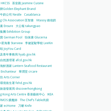
HKCSS
茶皇殿 Jasmine Cuisine
Golden Elephant Brand
牛奶公司 Nestle
Casablanca
g Chi Association 匡智會
Vitasoy 維他奶
 Ensure
大公報 takungpao
團 Exhibition Group
 German Pool
怡保康 Glucerna
星海薈 Starview
李健駕駛學校 LeeKin
 JoyYou Card
及青年事務局 hyab.gov.hk
然護理署 afcd.gov.hk
鮮酒家 Lantern Seafood Restaurant
Enchanteur
華潤堂 crcare
 Arts Corner
環境衛生署 fehd.gov.hk
旅遊發展局 discoverhongkong
g Kong Arts Centre 香港藝術中心
IKEA
ERMOS 膳魔師
The Chef’s Table尚廚
家 ecHome
刀嘜 Knife