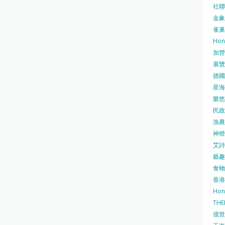
社聯 
金象牌
雀巢
Hon
加營素
展覽集
德國寶
星海•
樂悠咭
民政
漁農自
神燈海
艾詩 
藝趣坊
食物
香港
Hon
TH
億世