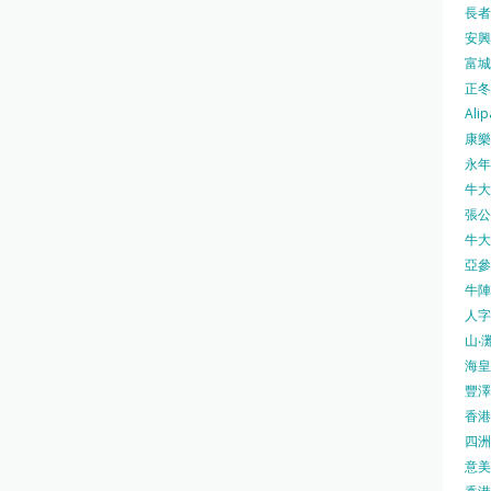
長者安
安興號
富城火
正冬火
Alip
康樂
永年士
牛大帥
張公館
牛大人
亞參
牛陣 
人字
山‧灘
海皇 
豐澤 
香港房
四洲 
意美廚