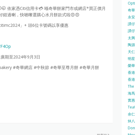
Opti
🤭 依家憑Citi信用卡💳 喺奇華餅家門市或網店*買正價月
奇華餅
 唔好錯過喇，快啲嚟選購心水月餅款式啦😍😍
永安
譚仔三
imc2024」+ 頭6位卡號碼以享優惠
譚仔
太興 
陶源酒
67F4Op
天仁茗
廣期至2024年9月3日
明星
榮華 
ahbakery #奇華網店 #中秋節 #奇華至尊月餅 #奇華月餅
香港紅
香港公
The
海馬 
實惠 
Te
余仁生
炑八
Do
Mo