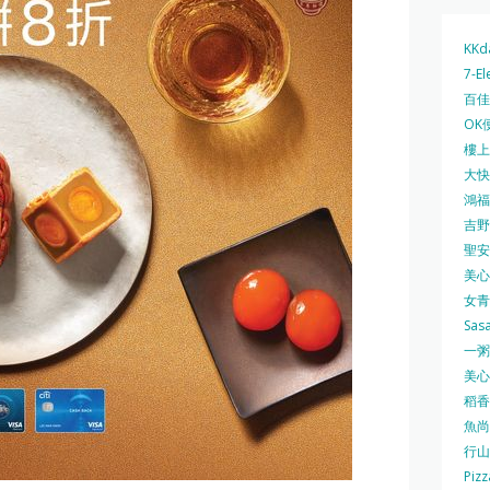
KKd
7-El
百佳 
OK
樓上 
大快活
鴻福堂
吉野家
聖安娜
美心中
女青
Sas
一粥麵
美心西
稻香
魚尚
行山
Pizz