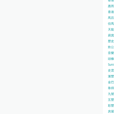
香港
惠而浦
香港
馬百良
但馬屋
天龍 
易賞錢
歷史檔
炊公館
音樂事
頭條日
Sun
史雲
滙豐
金巴脷
靠得住
九號水
五豐行
彩豐 
房屋局