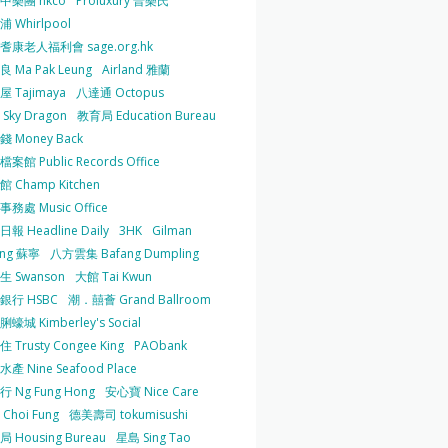
中樂團 hkco
Proluxury 普樂氏
 Whirlpool
耆康老人福利會 sage.org.hk
 Ma Pak Leung
Airland 雅蘭
 Tajimaya
八達通 Octopus
Sky Dragon
教育局 Education Bureau
 Money Back
案館 Public Records Office
 Champ Kitchen
務處 Music Office
報 Headline Daily
3HK
Gilman
ing 蘇寧
八方雲集 Bafang Dumpling
生 Swanson
大館 Tai Kwun
銀行 HSBC
潮．囍薈 Grand Ballroom
蠔城 Kimberley's Social
 Trusty Congee King
PAObank
產 Nine Seafood Place
 Ng Fung Hong
安心寶 Nice Care
Choi Fung
德美壽司 tokumisushi
 Housing Bureau
星島 Sing Tao