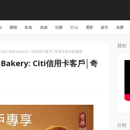
台
購物
飲食
旅遊
玩樂
行山
電影
超市
免費
贊助
Kee Wah Bakery: Citi信用卡客戶│奇華至尊月餅優惠
Bakery: Citi信用卡客戶│奇
分類