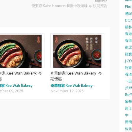
較新的
聖安娜 Saint Honore: 舞動中秋滋味 🥮 快閃預告
Pho
盞記 F
DON
斯林百
香港
香港仔
南北行
龍寶酒
J.C
利東集
 Kee Wah Bakery: 今
奇華餅家 Kee Wah Bakery: 今
香港
惠
期優惠
一田
 Kee Wah Bakery
-
奇華餅家 Kee Wah Bakery
-
戶戶送
mber 09, 2025
November 12, 2025
Buf
敏華冰
迪士尼
牛一 
簡簡單
位元堂