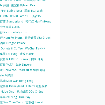
 le 錦麗
南記粉麵 Nam Kee
irst Edible Nest
翠華 Tsui Wah
 DON DONKI
am730
優品360
蘭 Slumberland
韓印紅 HanYinHong
中文大學 CUHK
 lionrockdaily.com
 Nam Pei Hong
維特健靈 Vita Green
家 Dragon Palace
O Donuts & Coffee
WeChat Pay HK
團 Lei Tung
暉致 Viatris
貿發局 HKTDC
Kawai 日本肝油丸
百貨 YATA
先施 Sincere
 Deliveroo
StarCruises麗星郵輪
falo 牛頭牌
廳 Men Wah Beng Teng
樂園 Disneyland
Ulferts 歐化傢俬
Nabe One
稻埕飯店 Dào Chéng
單 ecLiving
BoC Pay
 Wai Yuen Tong
官燕棧 ibnest