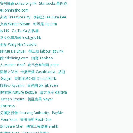
居協會 schsa.org.hk
Starbucks 星巴克
 onhingho.com
鍋 Treasure City
李錦記 Lee Kum Kee
鍋 Winter Steam
軒琴居 Hecom
ay HK
Ca-Tu-Ya 吉豚屋
及文化事務署 lcsd.gov.hk
多 Wing Nin Noodle
 Niu Da Shuai
勞工處 labour.gov.hk
 ckkdining.com
淘寶 Taobao
 Master Beef
賽馬會耆智園 jccpa
雞飯 ASAM
卡撒天嬌 Casablanca
放題
Gyujin
香港海洋公園 Ocean Park
牌救心 Kyushin
嗇色園 Sik Sik Yuen
拯救隊 Nature Rescue
殿大喜屋 daikiya
Ocean Empire
美亞廚具 Meyer
Fortress
屋委員會 Housing Authority
PayMe
Four Seas
壹號漁船 Boat One
 Ideale Chef
機電工程協會 emhk