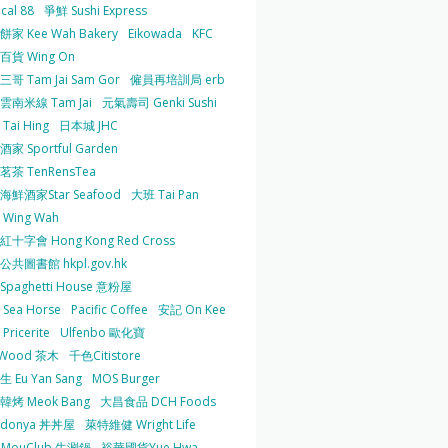
cal 88
爭鮮 Sushi Express
家 Kee Wah Bakery
Eikowada
KFC
百貨 Wing On
哥 Tam Jai Sam Gor
僱員再培訓局 erb
雲南米線 Tam Jai
元氣壽司 Genki Sushi
Tai Hing
日本城 JHC
家 Sportful Garden
茶 TenRensTea
海鮮酒家Star Seafood
大班 Tai Pan
Wing Wah
十字會 Hong Kong Red Cross
共圖書館 hkpl.gov.hk
 Spaghetti House 意粉屋
Sea Horse
Pacific Coffee
安記 On Kee
Pricerite
Ulfenbo 歐化寶
aWood 茶木
千色Citistore
 Eu Yan Sang
MOS Burger
韓烤 Meok Bang
大昌食品 DCH Foods
ndonya 丼丼屋
萊特維健 Wright Life
uMouClub 牛涮鍋
裕華國貨Yue Hwa