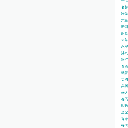
千海水
名勝世
味珍味
大昌
新同樂
朗豪坊
東華
永安旅
港九藥
珠江橋
百樂酒
織善社
美國運
美麗
華人廟
賽馬會
醫務衛
金記冰
香港
香港