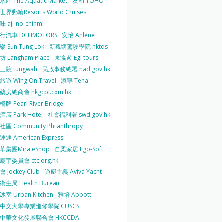
產 The Aquatic Market
友和 YOHO
界郵輪Resorts World Cruises
 aji-no-chinmi
行汽車 DCHMOTORS
安怡 Anlene
 Sun Tung Lok
新觀塘駕駛學院 nktds
 Langham Place
東瀛遊 Egl tours
三院 tungwah
民政事務總署 had.gov.hk
遊 Wing On Travel
添寧 Tena
房總商會 hkgcpl.com.hk
牌 Pearl River Bridge
店 Park Hotel
社會福利署 swd.gov.hk
區 Community Philanthropy
通 American Express
華集團Mira eShop
自柔家居 Ego-Soft
宇委員會 ctc.org.hk
 Jockey Club
遊艇主義 Aviva Yacht
生局 Health Bureau
室 Urban Kitchen
雅培 Abbott
中文大學專業進修學院 CUSCS
中華文化發展聯合會 HKCCDA