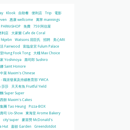
ay
Klook
自助餐
便利店
Trip
電影
even
惠康 wellcome
萬寧 mannings
PARKnSHOP
免費
759 阿信屋
便利店
大家樂 Cafe de Coral
hkjebn
Watsons 屈臣氏
招聘
美心MX
 Fairwood
富臨皇宮 Fulum Palace
Hung Fook Tong
大棧 Max Choice
 Yoshinoya
壽司郎 Sushiro
 Saint Honore
菜 Maxim's Chinese
 - 職涯發展及持續教育部 YWCA
a 莎莎
天天有魚 Fruitful Yield
 Super Super
餅 Maxim's Cakes
集團 Tao Heung
Pizza-BOX
壽司 Uo-Show
東海堂 Arome Bakery
city'super
麥當勞 McDonald's
a Hut
嘉頓 Garden
Greendotdot