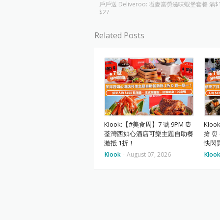
戶戶送 Deliveroo: 嗌麥當勞滋味蝦堡套餐 滿$
$27
Related Posts
Klook:【#美食周】7 號 9PM ⏰
Klo
荃灣西如心酒店可樂主題自助餐
搶 
激抵 1折！
快閃買
Klook
-
August 07, 2026
Kloo