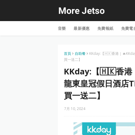
音樂
最新優惠
免費報紙
免費電
首頁
自助餐
KKday:【🇭🇰香港｜🔥K
買一送二】
KKday:【🇭🇰
龍東皇冠假日酒店The
買一送二】
7月 10, 2024