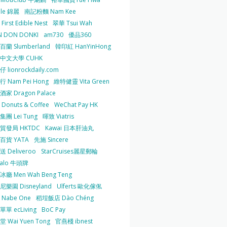
 le 錦麗
南記粉麵 Nam Kee
irst Edible Nest
翠華 Tsui Wah
 DON DONKI
am730
優品360
蘭 Slumberland
韓印紅 HanYinHong
中文大學 CUHK
 lionrockdaily.com
 Nam Pei Hong
維特健靈 Vita Green
家 Dragon Palace
O Donuts & Coffee
WeChat Pay HK
團 Lei Tung
暉致 Viatris
貿發局 HKTDC
Kawai 日本肝油丸
百貨 YATA
先施 Sincere
 Deliveroo
StarCruises麗星郵輪
falo 牛頭牌
廳 Men Wah Beng Teng
樂園 Disneyland
Ulferts 歐化傢俬
Nabe One
稻埕飯店 Dào Chéng
單 ecLiving
BoC Pay
 Wai Yuen Tong
官燕棧 ibnest