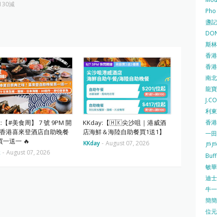
130減
Pho
盞記 F
DON
斯林百
香港
香港仔
南北行
龍寶酒
J.C
利東集
香港
ok:【#美食周】 7 號 9PM 開
KKday:【🇭🇰尖沙咀｜港威酒
⏰ 香港喜來登酒店自助晚餐
店海鮮＆海陸自助餐買1送1】
一田
一送一 🔥
KKday
-
August 07, 2026
戶戶送
k
-
August 07, 2026
Buf
敏華冰
迪士尼
牛一 
簡簡單
位元堂