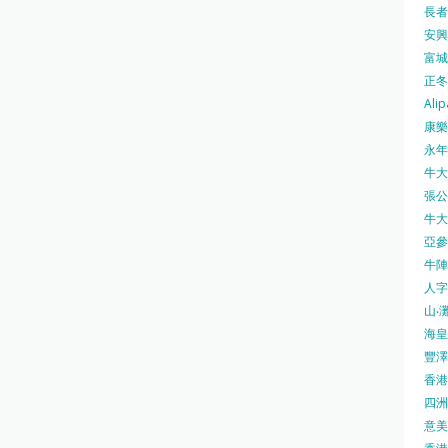
長者安
安興號
富城火
正冬火
Alip
康樂
永年士
牛大帥
張公館
牛大人
亞參
牛陣 
人字
山‧灘
海皇 
豐澤 
香港房
四洲 
意美廚