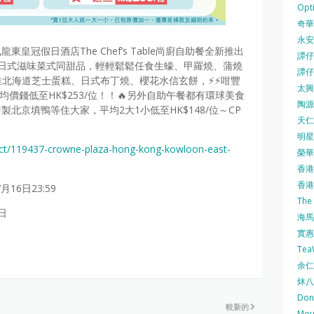
Opti
奇華餅
永安
皇冠假日酒店The Chef’s Table尚廚自助餐全新推出
譚仔三
款日式滋味菜式同甜品，輕輕鬆鬆任食生蠔、甲羅燒、蒲燒
譚仔
推北海道芝士蛋糕、日式布丁燒、櫻花水信玄餅，⚡⚡咁豐
太興 
均價錢低至HK$253/位！！🔥另外自助午餐都有環球美食
陶源酒
北京填鴨等住大家，平均2大1小低至HK$148/位～CP
天仁茗
明星
uct/119437-crowne-plaza-hong-kong-kowloon-east-
榮華 
香港紅
香港公
月16日23:59
The
日
海馬 
實惠 
Te
余仁生
炑八
Do
較新的
Mo