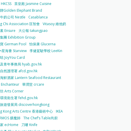
HKCSS
茶皇殿 Jasmine Cuisine
Golden Elephant Brand
牛奶公司 Nestle
Casablanca
g Chi Association 匡智會
Vitasoy 維他奶
 Ensure
大公報 takungpao
團 Exhibition Group
 German Pool
怡保康 Glucerna
星海薈 Starview
李健駕駛學校 LeeKin
 JoyYou Card
及青年事務局 hyab.gov.hk
然護理署 afcd.gov.hk
鮮酒家 Lantern Seafood Restaurant
Enchanteur
華潤堂 crcare
 Arts Corner
環境衛生署 fehd.gov.hk
旅遊發展局 discoverhongkong
g Kong Arts Centre 香港藝術中心
IKEA
ERMOS 膳魔師
The Chef’s Table尚廚
家 ecHome
刀嘜 Knife