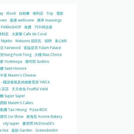
ay
Klook
自助餐
便利店
Trip
電影
even
惠康 wellcome
萬寧 mannings
PARKnSHOP
免費
759 阿信屋
便利店
大家樂 Cafe de Coral
hkjebn
Watsons 屈臣氏
招聘
美心MX
 Fairwood
富臨皇宮 Fulum Palace
Hung Fook Tong
大棧 Max Choice
 Yoshinoya
壽司郎 Sushiro
 Saint Honore
菜 Maxim's Chinese
 - 職涯發展及持續教育部 YWCA
a 莎莎
天天有魚 Fruitful Yield
 Super Super
餅 Maxim's Cakes
集團 Tao Heung
Pizza-BOX
壽司 Uo-Show
東海堂 Arome Bakery
city'super
麥當勞 McDonald's
a Hut
嘉頓 Garden
Greendotdot