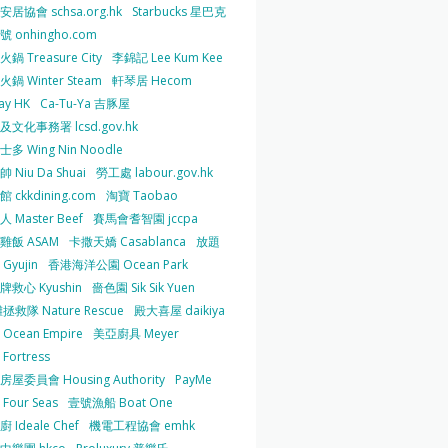
居協會 schsa.org.hk
Starbucks 星巴克
 onhingho.com
鍋 Treasure City
李錦記 Lee Kum Kee
鍋 Winter Steam
軒琴居 Hecom
ay HK
Ca-Tu-Ya 吉豚屋
及文化事務署 lcsd.gov.hk
多 Wing Nin Noodle
 Niu Da Shuai
勞工處 labour.gov.hk
 ckkdining.com
淘寶 Taobao
 Master Beef
賽馬會耆智園 jccpa
雞飯 ASAM
卡撒天嬌 Casablanca
放題
Gyujin
香港海洋公園 Ocean Park
牌救心 Kyushin
嗇色園 Sik Sik Yuen
拯救隊 Nature Rescue
殿大喜屋 daikiya
Ocean Empire
美亞廚具 Meyer
Fortress
屋委員會 Housing Authority
PayMe
Four Seas
壹號漁船 Boat One
 Ideale Chef
機電工程協會 emhk