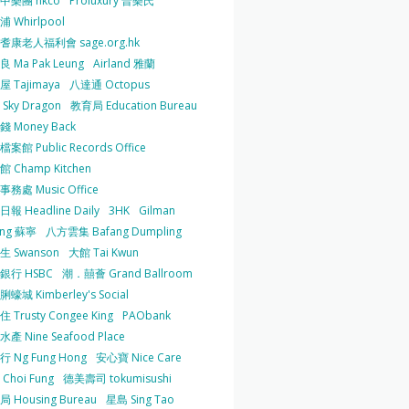
中樂團 hkco
Proluxury 普樂氏
 Whirlpool
耆康老人福利會 sage.org.hk
 Ma Pak Leung
Airland 雅蘭
 Tajimaya
八達通 Octopus
Sky Dragon
教育局 Education Bureau
 Money Back
案館 Public Records Office
 Champ Kitchen
務處 Music Office
報 Headline Daily
3HK
Gilman
ing 蘇寧
八方雲集 Bafang Dumpling
生 Swanson
大館 Tai Kwun
銀行 HSBC
潮．囍薈 Grand Ballroom
蠔城 Kimberley's Social
 Trusty Congee King
PAObank
產 Nine Seafood Place
 Ng Fung Hong
安心寶 Nice Care
Choi Fung
德美壽司 tokumisushi
 Housing Bureau
星島 Sing Tao