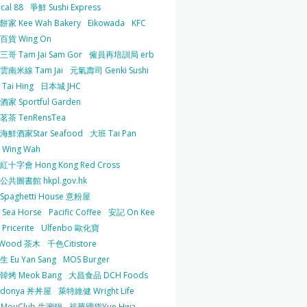
cal 88
爭鮮 Sushi Express
家 Kee Wah Bakery
Eikowada
KFC
百貨 Wing On
哥 Tam Jai Sam Gor
僱員再培訓局 erb
雲南米線 Tam Jai
元氣壽司 Genki Sushi
Tai Hing
日本城 JHC
家 Sportful Garden
茶 TenRensTea
海鮮酒家Star Seafood
大班 Tai Pan
Wing Wah
十字會 Hong Kong Red Cross
共圖書館 hkpl.gov.hk
 Spaghetti House 意粉屋
Sea Horse
Pacific Coffee
安記 On Kee
Pricerite
Ulfenbo 歐化寶
aWood 茶木
千色Citistore
 Eu Yan Sang
MOS Burger
韓烤 Meok Bang
大昌食品 DCH Foods
ndonya 丼丼屋
萊特維健 Wright Life
uMouClub 牛涮鍋
裕華國貨Yue Hwa