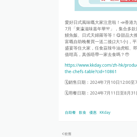
愛好日式風味嘅大家注意啦！📣香港九龍東
7月「東瀛滋味嘉年華🎌」，集合多
鰻魚飯、日式天婦羅等等！😋甜品大
富嘅自助晚餐買一送二後(2大1小)，平
盛宴等住大家，任食蒜辣牛油虎蝦、即製
值咁高，真係唔帶一家去食嗎？🥹
https://www.kkday.com/zh-hk/prod
the-chefs-table?cid=10861
🗓️銷售日期：2024年7月10日12:00至7
🗓️用餐日期：2024年7月11日至8月31
自助餐
飲食
優惠
KKday
較舊