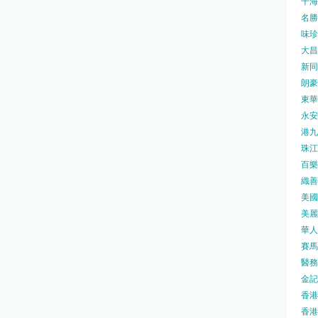
千海水
名勝世
味珍味
大昌
新同樂
朗豪坊
東華
永安旅
港九藥
珠江橋
百樂酒
織善社
美國運
美麗
華人廟
賽馬會
醫務衛
金記冰
香港
香港