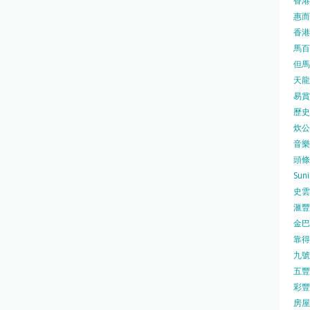
香港
惠而浦
香港
馬百良
但馬屋
天龍 
易賞錢
歷史檔
炊公館
音樂事
頭條日
Sun
史雲
滙豐
金巴脷
靠得住
九號水
五豐行
彩豐 
房屋局