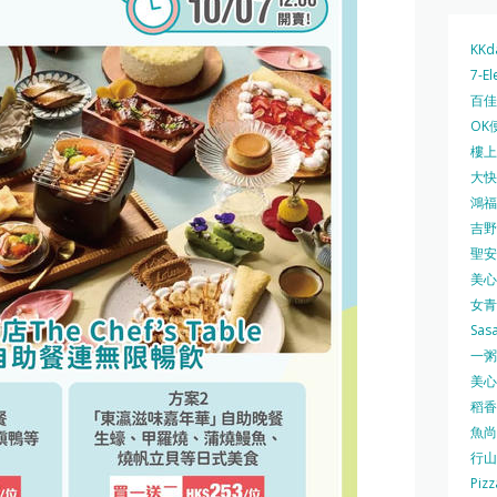
KKd
7-El
百佳 
OK
樓上 
大快活
鴻福堂
吉野家
聖安娜
美心中
女青
Sas
一粥麵
美心西
稻香
魚尚
行山
Pizz