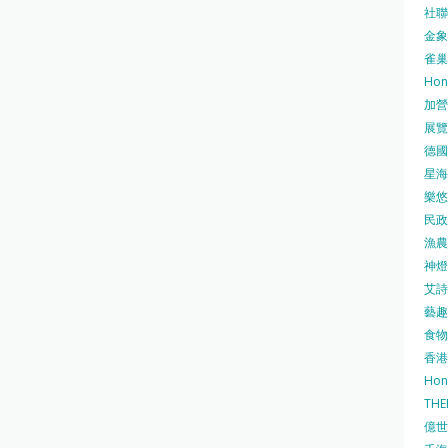
社聯 
金象牌
雀巢
Hon
加營素
展覽集
德國寶
星海•
樂悠咭
民政
漁農自
神燈海
艾詩 
藝趣坊
食物
香港
Hon
TH
億世