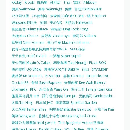
KKday
Klook
自助餐
便利店
Trip
電影
7-Eleven
惠康 wellcome
萬寧 mannings
免費
百佳 PARKnSHOP
759 阿信屋
OK便利店
大家樂 Cafe de Coral
樓上 hkjebn
Watsons 屈臣氏
招聘
美心MX
大快活 Fairwood
富臨皇宮 Fulum Palace
鴻福堂Hung Fook Tong
大棧 Max Choice
吉野家 Yoshinoya
壽司郎 Sushiro
聖安娜 Saint Honore
美心中菜 Maxim's Chinese
女青 - 職涯發展及持續教育部 YWCA
Sasa 莎莎
天天有魚 Fruitful Yield
一粥麵 Super Super
美心西餅 Maxim's Cakes
稻香集團 Tao Heung
Pizza-BOX
魚尚壽司 Uo-Show
東海堂 Arome Bakery
行山
city'super
麥當勞 McDonald's
Pizza Hut
嘉頓 Garden
Greendotdot
Optical 88
爭鮮 Sushi Express
奇華餅家 Kee Wah Bakery
Eikowada
KFC
永安百貨 Wing On
譚仔三哥 Tam Jai Sam Gor
僱員再培訓局 erb
譚仔雲南米線 Tam Jai
元氣壽司 Genki Sushi
太興 Tai Hing
日本城 JHC
陶源酒家 Sportful Garden
天仁茗茶 TenRensTea
明星海鮮酒家Star Seafood
大班 Tai Pan
榮華 Wing Wah
香港紅十字會 Hong Kong Red Cross
香港公共圖書館 hkpl.gov.hk
The Spaghetti House 意粉屋
海馬 Sea Horse
Pacific Coffee
安記 On Kee
實惠 Pricerite