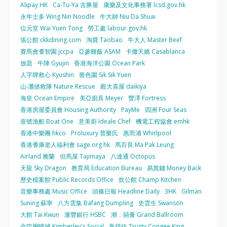
Alipay HK
Ca-Tu-Ya 吉豚屋
康樂及文化事務署 lcsd.gov.hk
永年士多 Wing Nin Noodle
牛大帥 Niu Da Shuai
位元堂 Wai Yuen Tong
勞工處 labour.gov.hk
張公館 ckkdining.com
淘寶 Taobao
牛大人 Master Beef
賽馬會耆智園 jccpa
亞參雞飯 ASAM
卡撒天嬌 Casablanca
放題
牛陣 Gyujin
香港海洋公園 Ocean Park
人字牌救心 Kyushin
嗇色園 Sik Sik Yuen
山‧灘拯救隊 Nature Rescue
殿大喜屋 daikiya
海皇 Ocean Empire
美亞廚具 Meyer
豐澤 Fortress
香港房屋委員會 Housing Authority
PayMe
四洲 Four Seas
壹號漁船 Boat One
意美廚 Ideale Chef
機電工程協會 emhk
香港中樂團 hkco
Proluxury 普樂氏
惠而浦 Whirlpool
香港耆康老人福利會 sage.org.hk
馬百良 Ma Pak Leung
Airland 雅蘭
但馬屋 Tajimaya
八達通 Octopus
天龍 Sky Dragon
教育局 Education Bureau
易賞錢 Money Back
歷史檔案館 Public Records Office
炊公館 Champ Kitchen
音樂事務處 Music Office
頭條日報 Headline Daily
3HK
Gilman
Suning 蘇寧
八方雲集 Bafang Dumpling
史雲生 Swanson
大館 Tai Kwun
滙豐銀行 HSBC
潮．囍薈 Grand Ballroom
金巴脷蠔城 Kimberley's Social
靠得住 Trusty Congee King