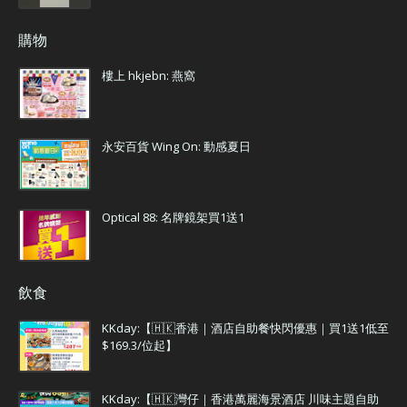
購物
樓上 hkjebn: 燕窩
永安百貨 Wing On: 動感夏日
Optical 88: 名牌鏡架買1送1
飲食
KKday:【🇭🇰香港｜酒店自助餐快閃優惠｜買1送1低至
$169.3/位起】
KKday:【🇭🇰灣仔｜香港萬麗海景酒店 川味主題自助