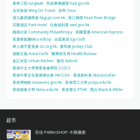
東華三院 tungwah
民政事務總署 had.gov.hk
永安旅遊 Wing On Travel
添寧 Tena
港九藥房總商會 hkgcpl.com.hk
珠江橋牌 Pearl River Bridge
百樂酒店 Park Hotel
社會福利署 swd.gov.hk
織善社區 Community Philanthropy
美國運通 American Express
美麗華集團Mira eShop
自柔家居 Ego-Soft
華人廟宇委員會 ctc.org.hk
賽馬會 Jockey Club
遊艇主義 Aviva Yacht
醫務衛生局 Health Bureau
金記冰室 Urban Kitchen
雅培 Abbott
香港中文大學專業進修學院 CUSCS
香港中華文化發展聯合會 HKCCDA
香港創科展 hksciencefair
香港博物館 museums.gov.hk
香港理工大學 polyu.edu.hk
香港都會大學 hkmu.edu.hk
香港電台 RTHK
黑白 Black & White
超市
百佳 PARKnSHOP: 今期優惠