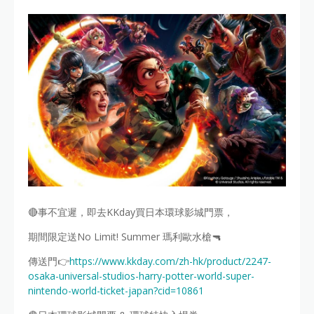
🔴事不宜遲，即去KKday買日本環球影城門票，
期間限定送No Limit! Summer 瑪利歐水槍🔫
傳送門👉
https://www.kkday.com/zh-hk/product/2247-
osaka-universal-studios-harry-potter-world-super-
nintendo-world-ticket-japan?cid=10861