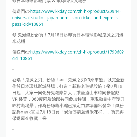
🔴日本環球影城門票 & 環球特快入場券
傳送門👉
https://www.kkday.com/zh-hk/product/20944-
universal-studios-japan-admission-ticket-and-express-
pass?cid=10861
🔴 鬼滅鐵粉必買！7月18日起即買日本環球影城鬼滅之刃爆
米花桶
傳送門👉
https://www.kkday.com/zh-hk/product/179060?
cid=10861
-
召喚「鬼滅之刃」粉絲！📣「鬼滅之刃XR乘車遊」以完全新
作於日本環球影城登場，打造全新聯名遊樂設施！🌍7月19
日起，大家一同化身鬼殺隊新人，乘坐過山車時同步配戴
VR 裝置，360度同炭治郎共同參加特訓，重現動畫中守護刀
匠村嘅場景，作為粉絲嘅小編已預定門票準備出發😎！鐵粉
記得mark實埋7月18日買「炭治郎葫蘆爆米花桶」，買完再
帶返屋企收藏！🤩
-