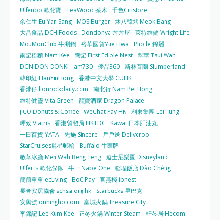
Ulfenbo 歐化寶
TeaWood 茶木
千色Citistore
余仁生 Eu Yan Sang
MOS Burger
炑八韓烤 Meok Bang
大昌食品 DCH Foods
Dondonya 丼丼屋
萊特維健 Wright Life
MouMouClub 牛涮鍋
裕華國貨Yue Hwa
Pho le 錦麗
南記粉麵 Nam Kee
盞記 First Edible Nest
翠華 Tsui Wah
DON DON DONKI
am730
優品360
斯林百蘭 Slumberland
韓印紅 HanYinHong
香港中文大學 CUHK
香港仔 lionrockdaily.com
南北行 Nam Pei Hong
維特健靈 Vita Green
龍寶酒家 Dragon Palace
J.CO Donuts & Coffee
WeChat Pay HK
利東集團 Lei Tung
暉致 Viatris
香港貿發局 HKTDC
Kawai 日本肝油丸
一田百貨 YATA
先施 Sincere
戶戶送 Deliveroo
StarCruises麗星郵輪
Buffalo 牛頭牌
敏華冰廳 Men Wah Beng Teng
迪士尼樂園 Disneyland
Ulferts 歐化傢俬
牛一 Nabe One
稻埕飯店 Dào Chéng
簡簡單單 ecLiving
BoC Pay
官燕棧 ibnest
長者安居協會 schsa.org.hk
Starbucks 星巴克
安興號 onhingho.com
富城火鍋 Treasure City
李錦記 Lee Kum Kee
正冬火鍋 Winter Steam
軒琴居 Hecom