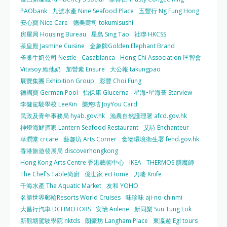
PAObank
九號水產 Nine Seafood Place
五豐行 Ng Fung Hong
安心寶 Nice Care
德美壽司 tokumisushi
房屋局 Housing Bureau
星島 Sing Tao
社聯 HKCSS
茶皇殿 Jasmine Cuisine
金象牌Golden Elephant Brand
雀巢牛奶公司 Nestle
Casablanca
Hong Chi Association 匡智會
Vitasoy 維他奶
加營素 Ensure
大公報 takungpao
展覽集團 Exhibition Group
彩豐 Choi Fung
德國寶 German Pool
怡保康 Glucerna
星海•星海薈 Starview
李健駕駛學校 LeeKin
樂悠咭 JoyYou Card
民政及青年事務局 hyab.gov.hk
漁農自然護理署 afcd.gov.hk
神燈海鮮酒家 Lantern Seafood Restaurant
艾詩 Enchanteur
華潤堂 crcare
藝趣坊 Arts Corner
食物環境衛生署 fehd.gov.hk
香港旅遊發展局 discoverhongkong
Hong Kong Arts Centre 香港藝術中心
IKEA
THERMOS 膳魔師
The Chef’s Table尚廚
億世家 ecHome
刀嘜 Knife
千海水產 The Aquatic Market
友和 YOHO
名勝世界郵輪Resorts World Cruises
味珍味 aji-no-chinmi
大昌行汽車 DCHMOTORS
安怡 Anlene
新同樂 Sun Tung Lok
新觀塘駕駛學院 nktds
朗豪坊 Langham Place
東瀛遊 Egl tours