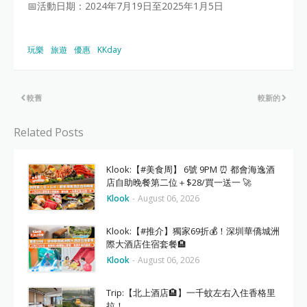
📅活動日期：2024年7月19日至2025年1月5日
玩樂
旅遊
優惠
KKday
較舊
較新的
Related Posts
Klook:【#美食周】 6號 9PM ⏰ 都會海逸酒
店自助晚餐第二位＋$28/買一送一 🚀
Klook
-
August 06, 2026
Klook:【#推介】獨家69折💰！深圳華僑城洲
際大酒店住宿套餐🏨
Klook
-
August 06, 2026
Trip:【北上酒店🏨】一千蚊左右入住香格里
拉！