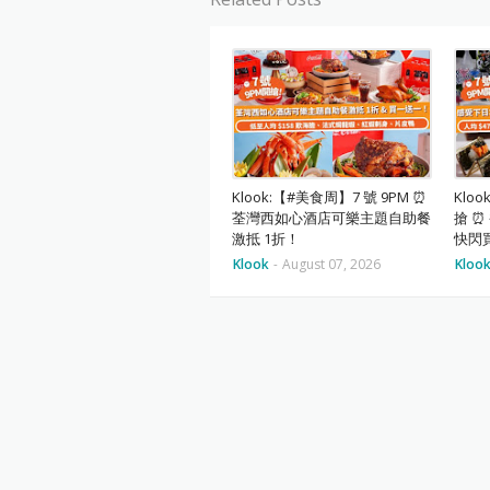
Klook:【#美食周】7 號 9PM ⏰
Klo
荃灣西如心酒店可樂主題自助餐
搶 
激抵 1折！
快閃買
Klook
-
August 07, 2026
Kloo