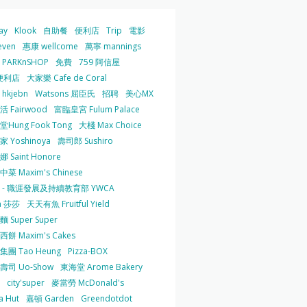
ay
Klook
自助餐
便利店
Trip
電影
even
惠康 wellcome
萬寧 mannings
PARKnSHOP
免費
759 阿信屋
便利店
大家樂 Cafe de Coral
hkjebn
Watsons 屈臣氏
招聘
美心MX
 Fairwood
富臨皇宮 Fulum Palace
Hung Fook Tong
大棧 Max Choice
 Yoshinoya
壽司郎 Sushiro
 Saint Honore
菜 Maxim's Chinese
 - 職涯發展及持續教育部 YWCA
a 莎莎
天天有魚 Fruitful Yield
 Super Super
餅 Maxim's Cakes
集團 Tao Heung
Pizza-BOX
壽司 Uo-Show
東海堂 Arome Bakery
city'super
麥當勞 McDonald's
a Hut
嘉頓 Garden
Greendotdot