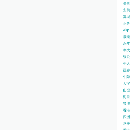
長者安
安興號
富城火
正冬火
Alip
康樂
永年士
牛大帥
張公館
牛大人
亞參
牛陣 
人字
山‧灘
海皇 
豐澤 
香港房
四洲 
意美廚