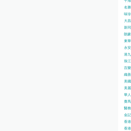
千海水
名勝世
味珍味
大昌
新同樂
朗豪坊
東華
永安旅
港九藥
珠江橋
百樂酒
織善社
美國運
美麗
華人廟
賽馬會
醫務衛
金記冰
香港
香港