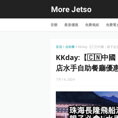
音樂
最新優惠
免費報紙
免費電
首頁
自助餐
KKday:【🇨🇳中國｜親
KKday:【🇨🇳
店水手自助餐廳優
7月 14, 2024