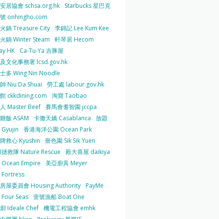
居協會 schsa.org.hk
Starbucks 星巴克
 onhingho.com
鍋 Treasure City
李錦記 Lee Kum Kee
鍋 Winter Steam
軒琴居 Hecom
ay HK
Ca-Tu-Ya 吉豚屋
及文化事務署 lcsd.gov.hk
多 Wing Nin Noodle
 Niu Da Shuai
勞工處 labour.gov.hk
 ckkdining.com
淘寶 Taobao
 Master Beef
賽馬會耆智園 jccpa
雞飯 ASAM
卡撒天嬌 Casablanca
放題
Gyujin
香港海洋公園 Ocean Park
牌救心 Kyushin
嗇色園 Sik Sik Yuen
拯救隊 Nature Rescue
殿大喜屋 daikiya
Ocean Empire
美亞廚具 Meyer
Fortress
屋委員會 Housing Authority
PayMe
Four Seas
壹號漁船 Boat One
 Ideale Chef
機電工程協會 emhk