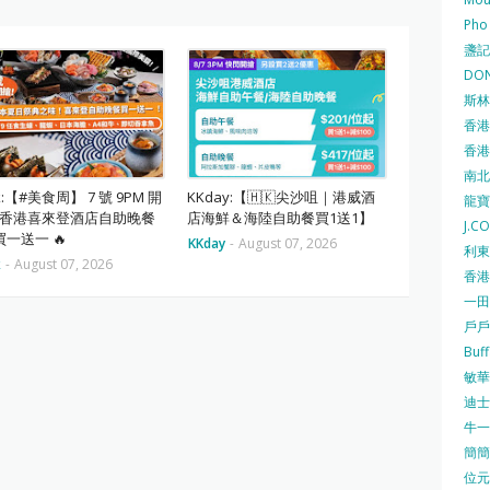
Pho
盞記 F
DON
斯林百
香港
香港仔
南北行
ok:【#美食周】 7 號 9PM 開
KKday:【🇭🇰尖沙咀｜港威酒
龍寶酒
⏰ 香港喜來登酒店自助晚餐
店海鮮＆海陸自助餐買1送1】
J.C
一送一 🔥
KKday
-
August 07, 2026
利東集
k
-
August 07, 2026
香港
一田
戶戶送
Buf
敏華冰
迪士尼
牛一 
簡簡單
位元堂