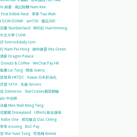
 le 錦麗
南記粉麵 Nam Kee
irst Edible Nest
翠華 Tsui Wah
 DON DONKI
am730
優品360
蘭 Slumberland
韓印紅 HanYinHong
中文大學 CUHK
 lionrockdaily.com
 Nam Pei Hong
維特健靈 Vita Green
家 Dragon Palace
O Donuts & Coffee
WeChat Pay HK
團 Lei Tung
暉致 Viatris
貿發局 HKTDC
Kawai 日本肝油丸
百貨 YATA
先施 Sincere
 Deliveroo
StarCruises麗星郵輪
falo 牛頭牌
廳 Men Wah Beng Teng
樂園 Disneyland
Ulferts 歐化傢俬
Nabe One
稻埕飯店 Dào Chéng
單 ecLiving
BoC Pay
 Wai Yuen Tong
官燕棧 ibnest