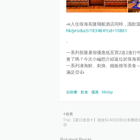
📣入住珠海長隆飛船酒店同時，識歎當然要
hk/product/183484?cid=10861
-
一系列長隆暑假優惠低至買2送2進行中
會了嗎？今次小編想介紹返位於珠海長
一系列凍海鮮、刺身、鐵板燒等美食
滿足😌👍
自助餐
飲食
優惠
KKday
較舊
Trip:【夏日激賞☀】激搶$2400日韓台泰機
🤑
Related Posts