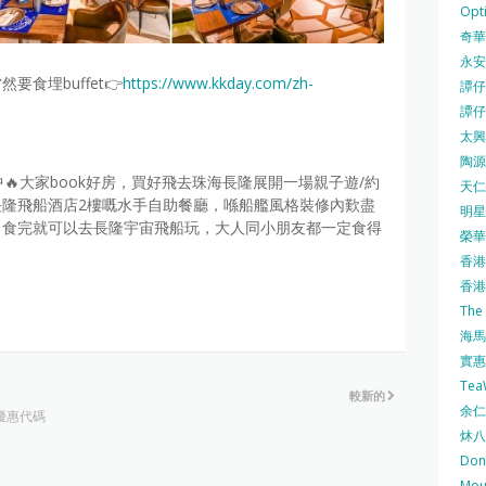
Opti
奇華餅
永安
食埋buffet👉
https://www.kkday.com/zh-
譚仔三
譚仔
太興 
陶源酒
🔥大家book好房，買好飛去珠海長隆展開一場親子遊/約
天仁茗
隆飛船酒店2樓嘅水手自助餐廳，喺船艦風格裝修內歎盡
明星
～食完就可以去長隆宇宙飛船玩，大人同小朋友都一定食得
榮華 
香港紅
香港公
The
海馬 
實惠 
Te
較新的
余仁生
票優惠代碼
炑八
Do
Mo