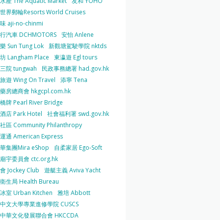
產 The Aquatic Market
友和 YOHO
界郵輪Resorts World Cruises
 aji-no-chinmi
行汽車 DCHMOTORS
安怡 Anlene
 Sun Tung Lok
新觀塘駕駛學院 nktds
 Langham Place
東瀛遊 Egl tours
三院 tungwah
民政事務總署 had.gov.hk
遊 Wing On Travel
添寧 Tena
房總商會 hkgcpl.com.hk
牌 Pearl River Bridge
店 Park Hotel
社會福利署 swd.gov.hk
區 Community Philanthropy
通 American Express
華集團Mira eShop
自柔家居 Ego-Soft
宇委員會 ctc.org.hk
 Jockey Club
遊艇主義 Aviva Yacht
生局 Health Bureau
室 Urban Kitchen
雅培 Abbott
中文大學專業進修學院 CUSCS
中華文化發展聯合會 HKCCDA