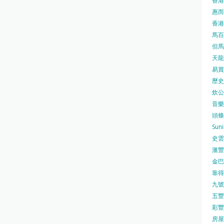
香港
惠而浦
香港
馬百良
但馬屋
天龍 
易賞錢
歷史檔
炊公館
音樂事
頭條日
Sun
史雲
滙豐
金巴脷
靠得住
九號水
五豐行
彩豐 
房屋局