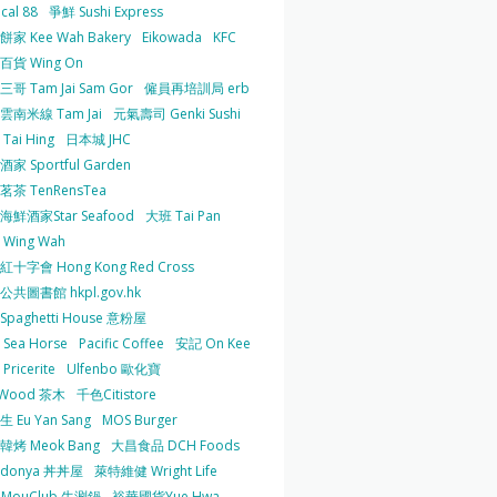
cal 88
爭鮮 Sushi Express
家 Kee Wah Bakery
Eikowada
KFC
百貨 Wing On
哥 Tam Jai Sam Gor
僱員再培訓局 erb
雲南米線 Tam Jai
元氣壽司 Genki Sushi
Tai Hing
日本城 JHC
家 Sportful Garden
茶 TenRensTea
海鮮酒家Star Seafood
大班 Tai Pan
Wing Wah
十字會 Hong Kong Red Cross
共圖書館 hkpl.gov.hk
 Spaghetti House 意粉屋
Sea Horse
Pacific Coffee
安記 On Kee
Pricerite
Ulfenbo 歐化寶
aWood 茶木
千色Citistore
 Eu Yan Sang
MOS Burger
韓烤 Meok Bang
大昌食品 DCH Foods
ndonya 丼丼屋
萊特維健 Wright Life
uMouClub 牛涮鍋
裕華國貨Yue Hwa