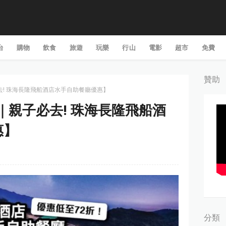
台
購物
飲食
旅遊
玩樂
行山
電影
超市
免費
贊助
子必去! 珠海長隆飛船酒店水手自助餐廳優惠】
中國｜親子必去! 珠海長隆飛船酒
惠】
分類