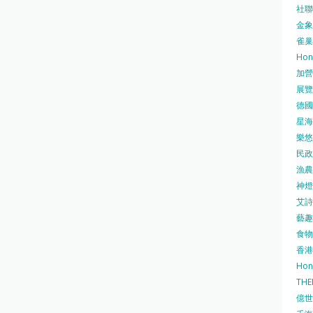
社聯 
金象牌
雀巢
Hon
加營素
展覽集
德國寶
星海•
樂悠咭
民政
漁農自
神燈海
艾詩 
藝趣坊
食物
香港
Hon
TH
億世