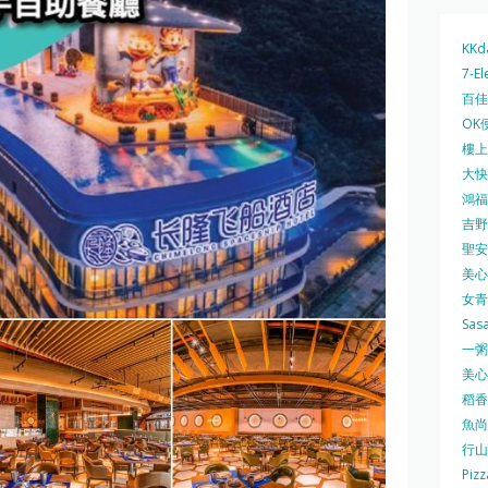
KKd
7-El
百佳 
OK
樓上 
大快活
鴻福堂
吉野家
聖安娜
美心中
女青
Sas
一粥麵
美心西
稻香
魚尚
行山
Pizz