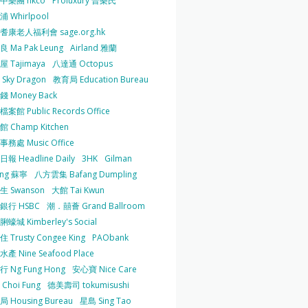
中樂團 hkco
Proluxury 普樂氏
 Whirlpool
耆康老人福利會 sage.org.hk
 Ma Pak Leung
Airland 雅蘭
 Tajimaya
八達通 Octopus
Sky Dragon
教育局 Education Bureau
 Money Back
案館 Public Records Office
 Champ Kitchen
務處 Music Office
報 Headline Daily
3HK
Gilman
ing 蘇寧
八方雲集 Bafang Dumpling
生 Swanson
大館 Tai Kwun
銀行 HSBC
潮．囍薈 Grand Ballroom
蠔城 Kimberley's Social
 Trusty Congee King
PAObank
產 Nine Seafood Place
 Ng Fung Hong
安心寶 Nice Care
Choi Fung
德美壽司 tokumisushi
 Housing Bureau
星島 Sing Tao