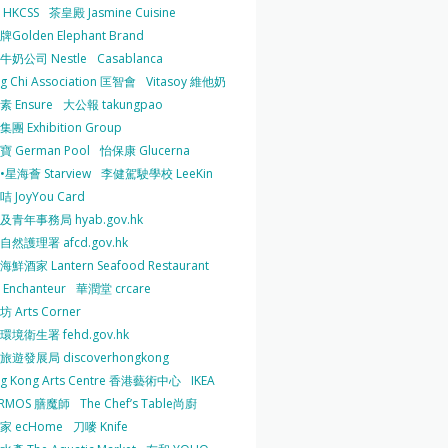
HKCSS
茶皇殿 Jasmine Cuisine
Golden Elephant Brand
牛奶公司 Nestle
Casablanca
g Chi Association 匡智會
Vitasoy 維他奶
 Ensure
大公報 takungpao
團 Exhibition Group
 German Pool
怡保康 Glucerna
星海薈 Starview
李健駕駛學校 LeeKin
 JoyYou Card
及青年事務局 hyab.gov.hk
然護理署 afcd.gov.hk
鮮酒家 Lantern Seafood Restaurant
Enchanteur
華潤堂 crcare
 Arts Corner
環境衛生署 fehd.gov.hk
旅遊發展局 discoverhongkong
g Kong Arts Centre 香港藝術中心
IKEA
ERMOS 膳魔師
The Chef’s Table尚廚
家 ecHome
刀嘜 Knife