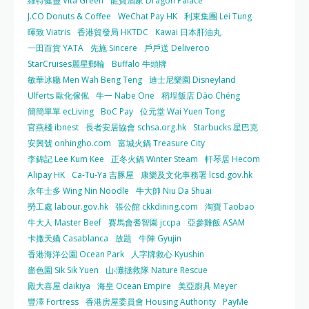
維特健靈 Vita Green
龍寶酒家 Dragon Palace
J.CO Donuts & Coffee
WeChat Pay HK
利東集團 Lei Tung
暉致 Viatris
香港貿發局 HKTDC
Kawai 日本肝油丸
一田百貨 YATA
先施 Sincere
戶戶送 Deliveroo
StarCruises麗星郵輪
Buffalo 牛頭牌
敏華冰廳 Men Wah Beng Teng
迪士尼樂園 Disneyland
Ulferts 歐化傢俬
牛一 Nabe One
稻埕飯店 Dào Chéng
簡簡單單 ecLiving
BoC Pay
位元堂 Wai Yuen Tong
官燕棧 ibnest
長者安居協會 schsa.org.hk
Starbucks 星巴克
安興號 onhingho.com
富城火鍋 Treasure City
李錦記 Lee Kum Kee
正冬火鍋 Winter Steam
軒琴居 Hecom
Alipay HK
Ca-Tu-Ya 吉豚屋
康樂及文化事務署 lcsd.gov.hk
永年士多 Wing Nin Noodle
牛大帥 Niu Da Shuai
勞工處 labour.gov.hk
張公館 ckkdining.com
淘寶 Taobao
牛大人 Master Beef
賽馬會耆智園 jccpa
亞參雞飯 ASAM
卡撒天嬌 Casablanca
放題
牛陣 Gyujin
香港海洋公園 Ocean Park
人字牌救心 Kyushin
嗇色園 Sik Sik Yuen
山‧灘拯救隊 Nature Rescue
殿大喜屋 daikiya
海皇 Ocean Empire
美亞廚具 Meyer
豐澤 Fortress
香港房屋委員會 Housing Authority
PayMe