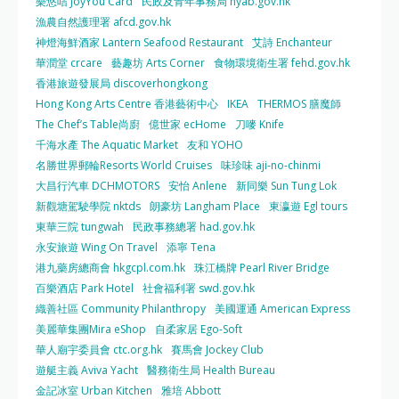
樂悠咭 JoyYou Card
民政及青年事務局 hyab.gov.hk
漁農自然護理署 afcd.gov.hk
神燈海鮮酒家 Lantern Seafood Restaurant
艾詩 Enchanteur
華潤堂 crcare
藝趣坊 Arts Corner
食物環境衛生署 fehd.gov.hk
香港旅遊發展局 discoverhongkong
Hong Kong Arts Centre 香港藝術中心
IKEA
THERMOS 膳魔師
The Chef’s Table尚廚
億世家 ecHome
刀嘜 Knife
千海水產 The Aquatic Market
友和 YOHO
名勝世界郵輪Resorts World Cruises
味珍味 aji-no-chinmi
大昌行汽車 DCHMOTORS
安怡 Anlene
新同樂 Sun Tung Lok
新觀塘駕駛學院 nktds
朗豪坊 Langham Place
東瀛遊 Egl tours
東華三院 tungwah
民政事務總署 had.gov.hk
永安旅遊 Wing On Travel
添寧 Tena
港九藥房總商會 hkgcpl.com.hk
珠江橋牌 Pearl River Bridge
百樂酒店 Park Hotel
社會福利署 swd.gov.hk
織善社區 Community Philanthropy
美國運通 American Express
美麗華集團Mira eShop
自柔家居 Ego-Soft
華人廟宇委員會 ctc.org.hk
賽馬會 Jockey Club
遊艇主義 Aviva Yacht
醫務衛生局 Health Bureau
金記冰室 Urban Kitchen
雅培 Abbott