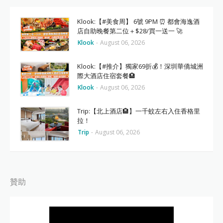
Klook:【#美食周】 6號 9PM ⏰ 都會海逸酒
店自助晚餐第二位＋$28/買一送一 🚀
Klook
-
August 06, 2026
Klook:【#推介】獨家69折💰！深圳華僑城洲
際大酒店住宿套餐🏨
Klook
-
August 06, 2026
Trip:【北上酒店🏨】一千蚊左右入住香格里
拉！
Trip
-
August 06, 2026
贊助