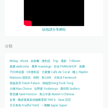
結他譜分享網站
分類
KKday
Klook
自助餐
便利店
Trip
電影
7-Eleven
惠康 wellcome
萬寧 mannings
百佳 PARKnSHOP
免費
759 阿信屋
OK便利店
大家樂 Cafe de Coral
樓上 hkjebn
Watsons 屈臣氏
招聘
美心MX
大快活 Fairwood
富臨皇宮 Fulum Palace
鴻福堂Hung Fook Tong
大棧 Max Choice
吉野家 Yoshinoya
壽司郎 Sushiro
聖安娜 Saint Honore
美心中菜 Maxim's Chinese
女青 - 職涯發展及持續教育部 YWCA
Sasa 莎莎
天天有魚 Fruitful Yield
一粥麵 Super Super