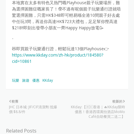
本地實在太多有特色又熱門嘅Playhouse親子玩樂場所，難
為選擇困難症嘅家長了！🥸不過有呢個親子玩樂通行證就唔
驚選擇困難，只需HK$348即可輕易喺全港10間親子好去處
中任玩3間，再送你高達HK$723大禮包，足足幫你慳高達
$218‼️即刻出發帶小朋友一齊Happy Happy放電🥳
-
🧸即買親子玩樂通行證，輕鬆玩達13個Playhouse👉
https://www.kkday.com/zh-hk/product/184580?
cid=10861
玩樂
旅遊
優惠
KKday
較舊
較新的
JHC 日本城: JIF/CIF清潔劑 抵爆
KKday:【🇭🇰香港｜🔥KKday限時
價:$8.8/件
優惠！香港西環萬怡酒店MoMo
Café自助餐買二送二】
Related Posts