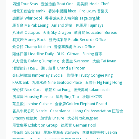
四洲 Four Seas
壹號漁船 Boat One
意美廚 Ideale Chef
機電工程協會 emhk
香港中樂團 hkco
Proluxury 普樂氏
惠而浦 Whirlpool
香港耆康老人福利會 sage.org.hk
馬百良 Ma Pak Leung
Airland 雅蘭
但馬屋 Tajimaya
八達通 Octopus
天龍 Sky Dragon
教育局 Education Bureau
易賞錢 Money Back
歷史檔案館 Public Records Office
炊公館 Champ Kitchen
音樂事務處 Music Office
頭條日報 Headline Daily
3HK
Gilman
Suning 蘇寧
八方雲集 Bafang Dumpling
史雲生 Swanson
大館 Tai Kwun
滙豐銀行 HSBC
潮．囍薈 Grand Ballroom
金巴脷蠔城 Kimberley's Social
靠得住 Trusty Congee King
PAObank
九號水產 Nine Seafood Place
五豐行 Ng Fung Hong
安心寶 Nice Care
彩豐 Choi Fung
德美壽司 tokumisushi
房屋局 Housing Bureau
星島 Sing Tao
社聯 HKCSS
茶皇殿 Jasmine Cuisine
金象牌Golden Elephant Brand
雀巢牛奶公司 Nestle
Casablanca
Hong Chi Association 匡智會
Vitasoy 維他奶
加營素 Ensure
大公報 takungpao
展覽集團 Exhibition Group
德國寶 German Pool
怡保康 Glucerna
星海•星海薈 Starview
李健駕駛學校 LeeKin