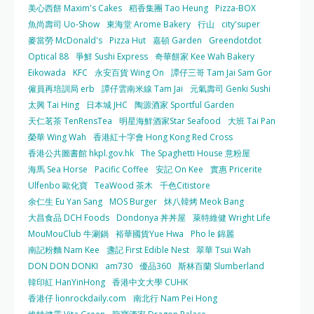
美心西餅 Maxim's Cakes
稻香集團 Tao Heung
Pizza-BOX
魚尚壽司 Uo-Show
東海堂 Arome Bakery
行山
city'super
麥當勞 McDonald's
Pizza Hut
嘉頓 Garden
Greendotdot
Optical 88
爭鮮 Sushi Express
奇華餅家 Kee Wah Bakery
Eikowada
KFC
永安百貨 Wing On
譚仔三哥 Tam Jai Sam Gor
僱員再培訓局 erb
譚仔雲南米線 Tam Jai
元氣壽司 Genki Sushi
太興 Tai Hing
日本城 JHC
陶源酒家 Sportful Garden
天仁茗茶 TenRensTea
明星海鮮酒家Star Seafood
大班 Tai Pan
榮華 Wing Wah
香港紅十字會 Hong Kong Red Cross
香港公共圖書館 hkpl.gov.hk
The Spaghetti House 意粉屋
海馬 Sea Horse
Pacific Coffee
安記 On Kee
實惠 Pricerite
Ulfenbo 歐化寶
TeaWood 茶木
千色Citistore
余仁生 Eu Yan Sang
MOS Burger
炑八韓烤 Meok Bang
大昌食品 DCH Foods
Dondonya 丼丼屋
萊特維健 Wright Life
MouMouClub 牛涮鍋
裕華國貨Yue Hwa
Pho le 錦麗
南記粉麵 Nam Kee
盞記 First Edible Nest
翠華 Tsui Wah
DON DON DONKI
am730
優品360
斯林百蘭 Slumberland
韓印紅 HanYinHong
香港中文大學 CUHK
香港仔 lionrockdaily.com
南北行 Nam Pei Hong