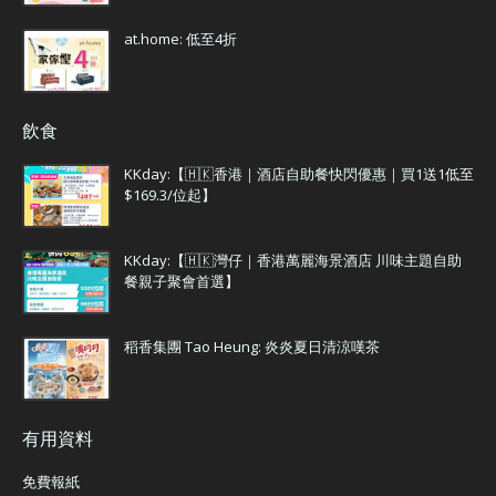
at.home: 低至4折
飲食
KKday:【🇭🇰香港｜酒店自助餐快閃優惠｜買1送1低至
$169.3/位起】
KKday:【🇭🇰灣仔｜香港萬麗海景酒店 川味主題自助
餐親子聚會首選】
稻香集團 Tao Heung: 炎炎夏日清涼嘆茶
有用資料
免費報紙