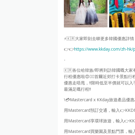
⚡️🇰🇷大家即刻去睇更多韓國優惠詳情
👉👉
https://www.kkday.com/zh-hk
-
🇰🇷各位哈韓族/即將到訪韓國嘅大家
行程優惠啦😍❤️‍🔥首爾近郊打卡景點
優惠走唔甩，‼️限時低至半價就可以入
最滿足嘅行程‼️
\💳Mastercard x KKday旅遊產品優惠
用Mastercard預訂交通，輸入👉KKD
用Mastercard享環球旅遊，輸入👉KK
用Mastercard買樂園及景點門票，輸入