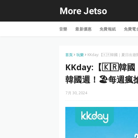
音樂
最新優惠
免費報紙
免費電
首頁
玩樂
KKday:【🇰🇷韓國｜夏日
KKday:【🇰
韓國週！🏖每週瘋
7月 30, 2024