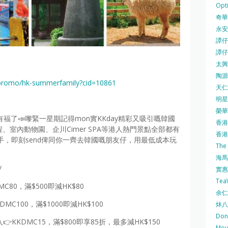
Opti
奇華餅
永安
譚仔三
譚仔
太興 
陶源酒
/promo/hk-summerfamily?cid=10861
天仁茗
明星
榮華 
有福了📣嚟緊一星期記得mon實KKday精彩又吸引嘅韓國
香港紅
行程、室內動物園、企川Cimer SPA等港人熱門景點全部都有
香港公
手，即刻send俾同你一齊去韓國嘅朋友仔，用最低成本玩
The
海馬 
/
實惠 
Te
MC80，滿$500即減HK$80
余仁生
DMC100，滿$1000即減HK$100
炑八
Do
👉KKDMC15，滿$800即享85折，最多減HK$150
Mo