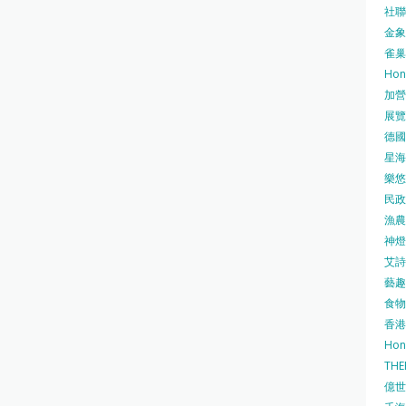
社聯 
金象牌
雀巢
Hon
加營素
展覽集
德國寶
星海•
樂悠咭
民政
漁農自
神燈海
艾詩 
藝趣坊
食物
香港
Hon
TH
億世