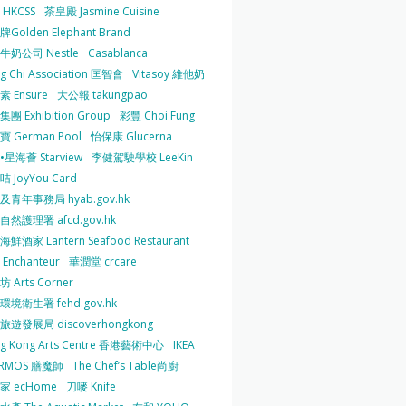
HKCSS
茶皇殿 Jasmine Cuisine
Golden Elephant Brand
牛奶公司 Nestle
Casablanca
g Chi Association 匡智會
Vitasoy 維他奶
 Ensure
大公報 takungpao
團 Exhibition Group
彩豐 Choi Fung
 German Pool
怡保康 Glucerna
星海薈 Starview
李健駕駛學校 LeeKin
 JoyYou Card
及青年事務局 hyab.gov.hk
然護理署 afcd.gov.hk
鮮酒家 Lantern Seafood Restaurant
Enchanteur
華潤堂 crcare
 Arts Corner
環境衛生署 fehd.gov.hk
旅遊發展局 discoverhongkong
g Kong Arts Centre 香港藝術中心
IKEA
ERMOS 膳魔師
The Chef’s Table尚廚
家 ecHome
刀嘜 Knife