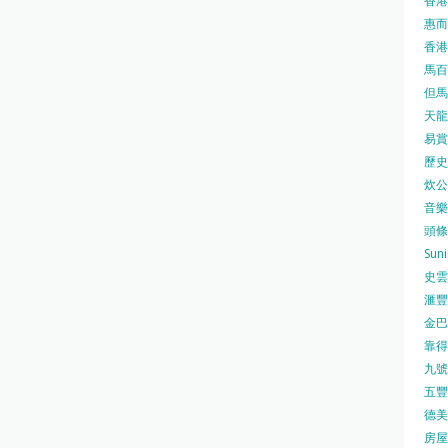
香港
惠而浦
香港
馬百良
但馬屋
天龍 
易賞錢
歷史檔
炊公館
音樂事
頭條日
Sun
史雲
滙豐
金巴脷
靠得住
九號水
五豐行
德美壽
房屋局