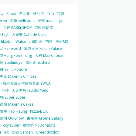
ay
Klook
自助餐
便利店
Trip
電影
even
惠康 wellcome
萬寧 mannings
百佳 PARKnSHOP
759 阿信屋
便利店
大家樂 Cafe de Coral
hkjebn
Watsons 屈臣氏
招聘
美心MX
 Fairwood
富臨皇宮 Fulum Palace
Hung Fook Tong
大棧 Max Choice
 Yoshinoya
壽司郎 Sushiro
 Saint Honore
菜 Maxim's Chinese
 - 職涯發展及持續教育部 YWCA
a 莎莎
天天有魚 Fruitful Yield
 Super Super
餅 Maxim's Cakes
集團 Tao Heung
Pizza-BOX
壽司 Uo-Show
東海堂 Arome Bakery
city'super
麥當勞 McDonald's
a Hut
嘉頓 Garden
Greendotdot