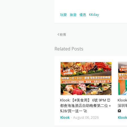
玩樂
旅遊
優惠
KKday
較舊
Related Posts
Klook:【#美食周】 6號 9PM ⏰
Klo
都會海逸酒店自助晚餐第二位＋
深圳
$28/買一送一 🚀
🏨
Klook
-
August 06, 2026
Kloo