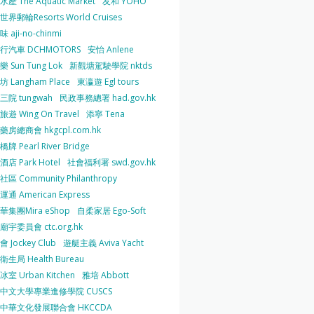
產 The Aquatic Market
友和 YOHO
界郵輪Resorts World Cruises
 aji-no-chinmi
行汽車 DCHMOTORS
安怡 Anlene
 Sun Tung Lok
新觀塘駕駛學院 nktds
 Langham Place
東瀛遊 Egl tours
三院 tungwah
民政事務總署 had.gov.hk
遊 Wing On Travel
添寧 Tena
房總商會 hkgcpl.com.hk
牌 Pearl River Bridge
店 Park Hotel
社會福利署 swd.gov.hk
區 Community Philanthropy
通 American Express
華集團Mira eShop
自柔家居 Ego-Soft
宇委員會 ctc.org.hk
 Jockey Club
遊艇主義 Aviva Yacht
生局 Health Bureau
室 Urban Kitchen
雅培 Abbott
中文大學專業進修學院 CUSCS
中華文化發展聯合會 HKCCDA