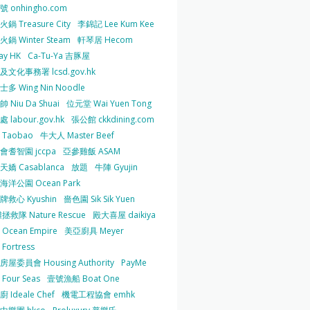
 onhingho.com
鍋 Treasure City
李錦記 Lee Kum Kee
鍋 Winter Steam
軒琴居 Hecom
ay HK
Ca-Tu-Ya 吉豚屋
及文化事務署 lcsd.gov.hk
多 Wing Nin Noodle
 Niu Da Shuai
位元堂 Wai Yuen Tong
 labour.gov.hk
張公館 ckkdining.com
Taobao
牛大人 Master Beef
會耆智園 jccpa
亞參雞飯 ASAM
嬌 Casablanca
放題
牛陣 Gyujin
海洋公園 Ocean Park
牌救心 Kyushin
嗇色園 Sik Sik Yuen
拯救隊 Nature Rescue
殿大喜屋 daikiya
Ocean Empire
美亞廚具 Meyer
Fortress
屋委員會 Housing Authority
PayMe
Four Seas
壹號漁船 Boat One
 Ideale Chef
機電工程協會 emhk