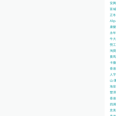
安興號
富城火
正冬火
Alip
康樂
永年士
牛大帥
勞工處
淘寶 
賽馬
卡撒天
香港
人字
山‧灘
海皇 
豐澤 
香港房
四洲 
意美廚