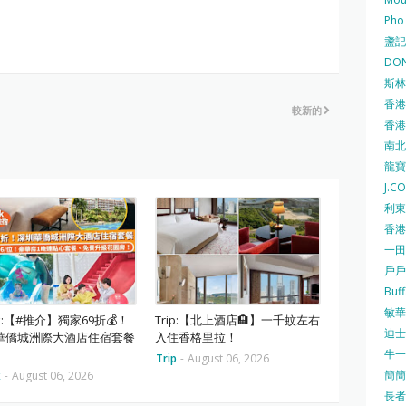
Pho
盞記 F
DON
斯林百
香港
較新的
香港仔
南北行
龍寶酒
J.C
利東集
香港
一田
戶戶送
Buf
敏華冰
ok:【#推介】獨家69折💰！
Trip:【北上酒店🏨】一千蚊左右
迪士尼
華僑城洲際大酒店住宿套餐
入住香格里拉！
牛一 
Trip
-
August 06, 2026
簡簡單
k
-
August 06, 2026
長者安