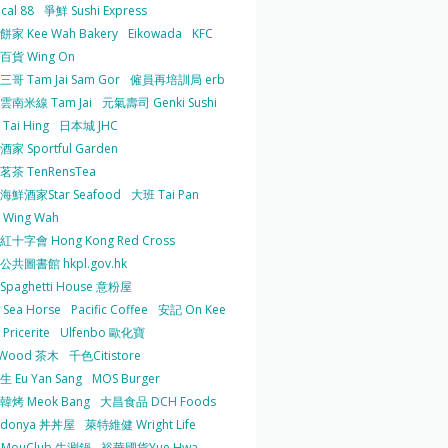
cal 88
爭鮮 Sushi Express
家 Kee Wah Bakery
Eikowada
KFC
百貨 Wing On
哥 Tam Jai Sam Gor
僱員再培訓局 erb
雲南米線 Tam Jai
元氣壽司 Genki Sushi
Tai Hing
日本城 JHC
家 Sportful Garden
茶 TenRensTea
海鮮酒家Star Seafood
大班 Tai Pan
Wing Wah
十字會 Hong Kong Red Cross
共圖書館 hkpl.gov.hk
 Spaghetti House 意粉屋
Sea Horse
Pacific Coffee
安記 On Kee
Pricerite
Ulfenbo 歐化寶
aWood 茶木
千色Citistore
 Eu Yan Sang
MOS Burger
韓烤 Meok Bang
大昌食品 DCH Foods
ndonya 丼丼屋
萊特維健 Wright Life
uMouClub 牛涮鍋
裕華國貨Yue Hwa