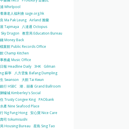
中樂團 hkco
Proluxury 普樂氏
 Whirlpool
耆康老人福利會 sage.org.hk
 Ma Pak Leung
Airland 雅蘭
 Tajimaya
八達通 Octopus
Sky Dragon
教育局 Education Bureau
 Money Back
案館 Public Records Office
 Champ Kitchen
務處 Music Office
報 Headline Daily
3HK
Gilman
ing 蘇寧
八方雲集 Bafang Dumpling
生 Swanson
大館 Tai Kwun
銀行 HSBC
潮．囍薈 Grand Ballroom
蠔城 Kimberley's Social
 Trusty Congee King
PAObank
產 Nine Seafood Place
 Ng Fung Hong
安心寶 Nice Care
司 tokumisushi
 Housing Bureau
星島 Sing Tao