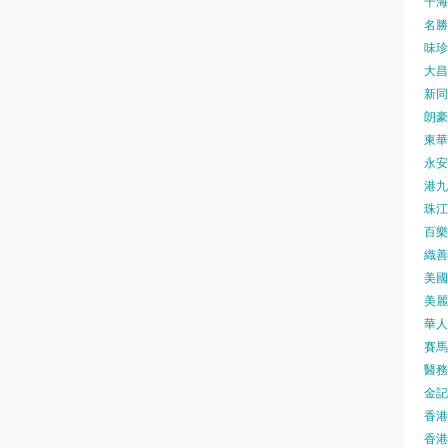
千海水
名勝世
味珍味
大昌
新同樂
朗豪坊
東華
永安旅
港九藥
珠江橋
百樂酒
織善社
美國運
美麗
華人廟
賽馬會
醫務衛
金記冰
香港
香港