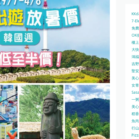
KKd
7-El
免費
OK
樓上 
大快活
鴻福堂
吉野家
聖安娜
美心中
女青
Sas
一粥麵
美心西
稻香
魚尚
行山
Pizz