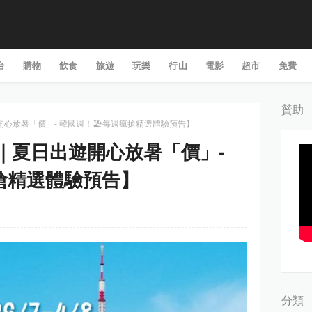
台
購物
飲食
旅遊
玩樂
行山
電影
超市
免費
贊助
出遊開心放暑「價」- 韓國週！🏖每週瘋搶精選體驗預告】
韓國｜夏日出遊開心放暑「價」-
搶精選體驗預告】
分類