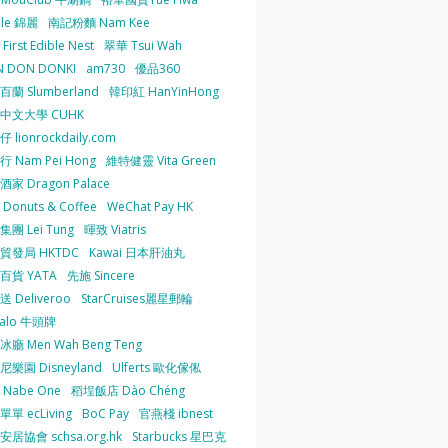
 le 錦麗
南記粉麵 Nam Kee
irst Edible Nest
翠華 Tsui Wah
 DON DONKI
am730
優品360
蘭 Slumberland
韓印紅 HanYinHong
中文大學 CUHK
 lionrockdaily.com
 Nam Pei Hong
維特健靈 Vita Green
家 Dragon Palace
O Donuts & Coffee
WeChat Pay HK
團 Lei Tung
暉致 Viatris
貿發局 HKTDC
Kawai 日本肝油丸
百貨 YATA
先施 Sincere
 Deliveroo
StarCruises麗星郵輪
falo 牛頭牌
廳 Men Wah Beng Teng
樂園 Disneyland
Ulferts 歐化傢俬
Nabe One
稻埕飯店 Dào Chéng
單 ecLiving
BoC Pay
官燕棧 ibnest
居協會 schsa.org.hk
Starbucks 星巴克