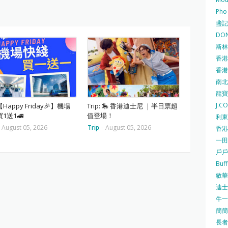
Pho
盞記 F
DON
斯林百
香港
香港仔
南北行
龍寶酒
J.C
:【Happy Friday🎉】機場
Trip: 🎠 香港迪士尼 ｜半日票超
1送1🚄
值登場！
利東集
August 05, 2026
Trip
-
August 05, 2026
香港
一田
戶戶送
Buf
敏華冰
迪士尼
牛一 
簡簡單
長者安