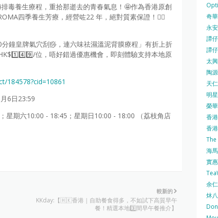
Opti
轉排毒養生療程，重拾那逝去的青春氣息！🤩作為香港原創
奇華餅
MA四季養生芳療，經營咗22 年，絕對質素保證！👍🏻
永安
譚仔三
50分鐘皇牌氣穴刮痧，連六味祛濕溫泥背膜療程」有折上折
譚仔
$1️⃣4️⃣9️⃣/位，唔好錯過優惠機會，即刻體驗支持本地原
太興 
陶源酒
ct/184578?cid=10861
天仁茗
明星
月6日23:59
榮華 
；星期六10:00 - 18:45；星期日10:00 - 18:00 （荔枝角店
香港紅
香港公
The
海馬 
實惠 
Te
余仁生
較新的
炑八
KKday:【🇭🇰香港｜自助餐食得多，不如試下高質早午
Do
餐！精選本地3️⃣間早午餐推介】
Mo