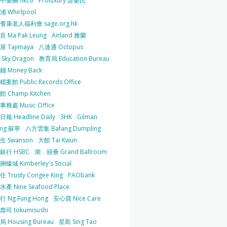
中樂團 hkco
Proluxury 普樂氏
 Whirlpool
耆康老人福利會 sage.org.hk
 Ma Pak Leung
Airland 雅蘭
 Tajimaya
八達通 Octopus
Sky Dragon
教育局 Education Bureau
 Money Back
案館 Public Records Office
 Champ Kitchen
務處 Music Office
報 Headline Daily
3HK
Gilman
ing 蘇寧
八方雲集 Bafang Dumpling
生 Swanson
大館 Tai Kwun
銀行 HSBC
潮．囍薈 Grand Ballroom
蠔城 Kimberley's Social
 Trusty Congee King
PAObank
產 Nine Seafood Place
 Ng Fung Hong
安心寶 Nice Care
司 tokumisushi
 Housing Bureau
星島 Sing Tao