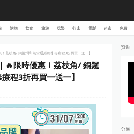
台
購物
飲食
旅遊
玩樂
行山
電影
超市
免費
贊助
限時優惠！荔枝角/ 銅鑼灣和氣堂通經絡排毒療程3折再買一送一】
香港｜🔥限時優惠！荔枝角/ 銅鑼
毒療程3折再買一送一】
分類