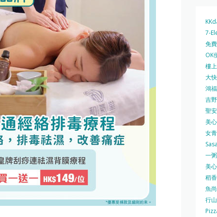
KKd
7-El
免費
OK
樓上 
大快活
鴻福堂
吉野家
聖安娜
美心中
女青
Sas
一粥麵
美心西
稻香
魚尚
行山
Pizz