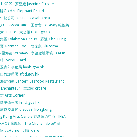
HKCSS
茶皇殿 Jasmine Cuisine
Golden Elephant Brand
牛奶公司 Nestle
Casablanca
g Chi Association 匡智會
Vitasoy 維他奶
 Ensure
大公報 takungpao
團 Exhibition Group
彩豐 Choi Fung
 German Pool
怡保康 Glucerna
星海薈 Starview
李健駕駛學校 LeeKin
 JoyYou Card
及青年事務局 hyab.gov.hk
然護理署 afcd.gov.hk
鮮酒家 Lantern Seafood Restaurant
Enchanteur
華潤堂 crcare
 Arts Corner
環境衛生署 fehd.gov.hk
旅遊發展局 discoverhongkong
g Kong Arts Centre 香港藝術中心
IKEA
ERMOS 膳魔師
The Chef’s Table尚廚
家 ecHome
刀嘜 Knife