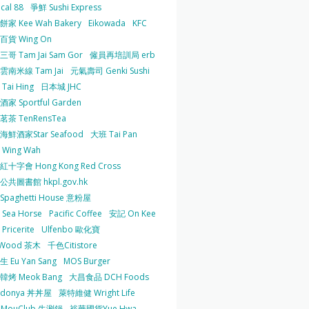
cal 88
爭鮮 Sushi Express
家 Kee Wah Bakery
Eikowada
KFC
百貨 Wing On
哥 Tam Jai Sam Gor
僱員再培訓局 erb
雲南米線 Tam Jai
元氣壽司 Genki Sushi
Tai Hing
日本城 JHC
家 Sportful Garden
茶 TenRensTea
海鮮酒家Star Seafood
大班 Tai Pan
Wing Wah
十字會 Hong Kong Red Cross
共圖書館 hkpl.gov.hk
 Spaghetti House 意粉屋
Sea Horse
Pacific Coffee
安記 On Kee
Pricerite
Ulfenbo 歐化寶
aWood 茶木
千色Citistore
 Eu Yan Sang
MOS Burger
韓烤 Meok Bang
大昌食品 DCH Foods
ndonya 丼丼屋
萊特維健 Wright Life
uMouClub 牛涮鍋
裕華國貨Yue Hwa