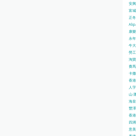
安興號
富城火
正冬火
Alip
康樂
永年士
牛大帥
勞工處
淘寶 
賽馬
卡撒天
香港
人字
山‧灘
海皇 
豐澤 
香港房
四洲 
意美廚