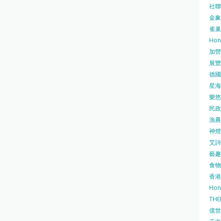
社聯 
金象牌
雀巢
Hon
加營素
展覽集
德國寶
星海•
樂悠咭
民政
漁農自
神燈海
艾詩 
藝趣坊
食物
香港
Hon
TH
億世