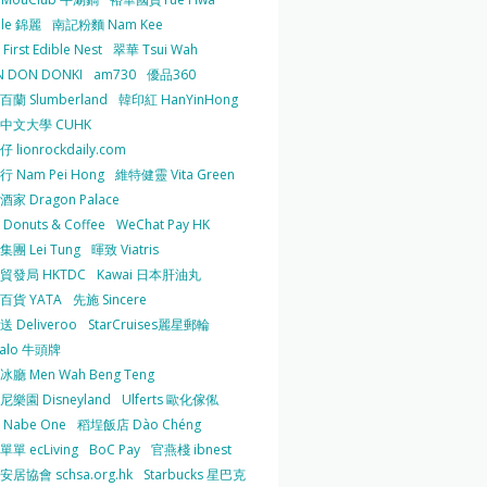
 le 錦麗
南記粉麵 Nam Kee
irst Edible Nest
翠華 Tsui Wah
 DON DONKI
am730
優品360
蘭 Slumberland
韓印紅 HanYinHong
中文大學 CUHK
 lionrockdaily.com
 Nam Pei Hong
維特健靈 Vita Green
家 Dragon Palace
O Donuts & Coffee
WeChat Pay HK
團 Lei Tung
暉致 Viatris
貿發局 HKTDC
Kawai 日本肝油丸
百貨 YATA
先施 Sincere
 Deliveroo
StarCruises麗星郵輪
falo 牛頭牌
廳 Men Wah Beng Teng
樂園 Disneyland
Ulferts 歐化傢俬
Nabe One
稻埕飯店 Dào Chéng
單 ecLiving
BoC Pay
官燕棧 ibnest
居協會 schsa.org.hk
Starbucks 星巴克