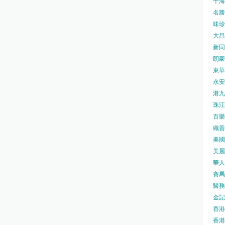
千海水
名勝世
味珍味
大昌
新同樂
朗豪坊
東華
永安旅
港九藥
珠江橋
百樂酒
織善社
美國運
美麗
華人廟
賽馬會
醫務衛
金記冰
香港
香港