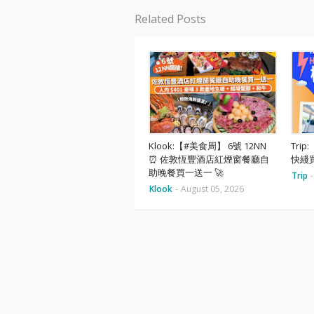
Related Posts
Klook:【#美食周】 6號 12NN
Trip
⏰ 佐敦恆豐酒店紅煙窗餐廳自
快綫買
助晚餐買一送一 🚀
Trip
-
Klook
-
August 05, 2026