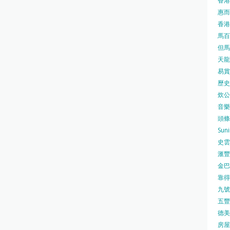
香港
惠而浦
香港
馬百良
但馬屋
天龍 
易賞錢
歷史檔
炊公館
音樂事
頭條日
Sun
史雲
滙豐
金巴脷
靠得住
九號水
五豐行
德美壽
房屋局