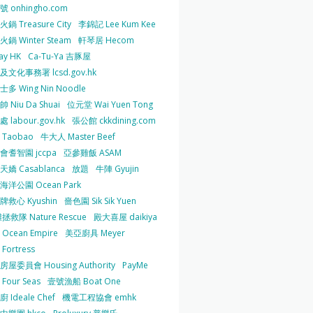
 onhingho.com
鍋 Treasure City
李錦記 Lee Kum Kee
鍋 Winter Steam
軒琴居 Hecom
ay HK
Ca-Tu-Ya 吉豚屋
及文化事務署 lcsd.gov.hk
多 Wing Nin Noodle
 Niu Da Shuai
位元堂 Wai Yuen Tong
 labour.gov.hk
張公館 ckkdining.com
Taobao
牛大人 Master Beef
會耆智園 jccpa
亞參雞飯 ASAM
嬌 Casablanca
放題
牛陣 Gyujin
海洋公園 Ocean Park
牌救心 Kyushin
嗇色園 Sik Sik Yuen
拯救隊 Nature Rescue
殿大喜屋 daikiya
Ocean Empire
美亞廚具 Meyer
Fortress
屋委員會 Housing Authority
PayMe
Four Seas
壹號漁船 Boat One
 Ideale Chef
機電工程協會 emhk