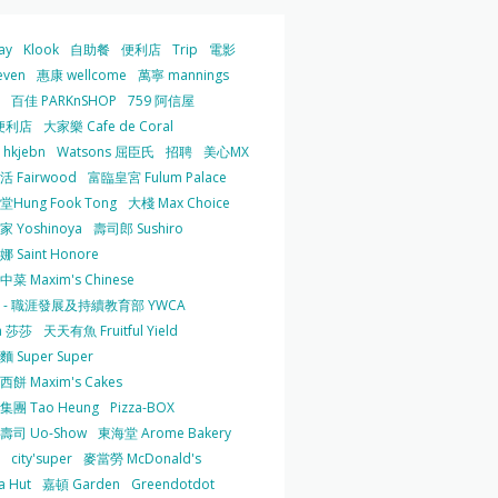
ay
Klook
自助餐
便利店
Trip
電影
even
惠康 wellcome
萬寧 mannings
百佳 PARKnSHOP
759 阿信屋
便利店
大家樂 Cafe de Coral
hkjebn
Watsons 屈臣氏
招聘
美心MX
 Fairwood
富臨皇宮 Fulum Palace
Hung Fook Tong
大棧 Max Choice
 Yoshinoya
壽司郎 Sushiro
 Saint Honore
菜 Maxim's Chinese
 - 職涯發展及持續教育部 YWCA
a 莎莎
天天有魚 Fruitful Yield
 Super Super
餅 Maxim's Cakes
集團 Tao Heung
Pizza-BOX
壽司 Uo-Show
東海堂 Arome Bakery
city'super
麥當勞 McDonald's
a Hut
嘉頓 Garden
Greendotdot