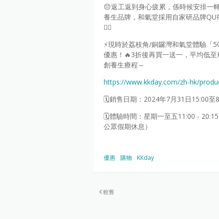
😔返工返到身心疲累，係時候安排一
養生品牌，和氣堂採用自家研品牌QURO
❤️‍🔥
⚡現時於荔枝角/銅鑼灣和氣堂體驗「
優惠！🔥3折後再買一送一，平均低至HK
創養生療程～
https://www.kkday.com/zh-hk/produ
🗓️銷售日期：2024年7月31日15:00至8
🗓️體驗時間：星期一至五11:00 - 20:15
公眾假期休息）
優惠
購物
KKday
較舊