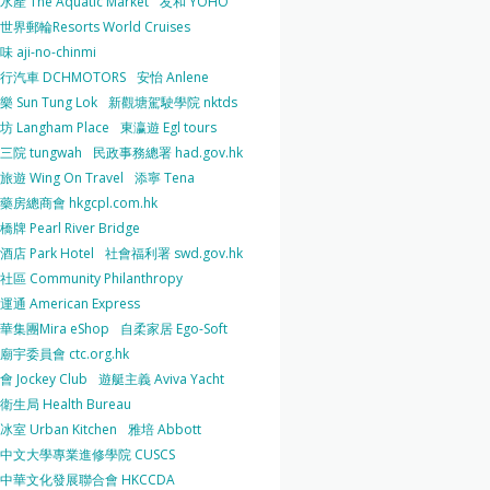
產 The Aquatic Market
友和 YOHO
界郵輪Resorts World Cruises
 aji-no-chinmi
行汽車 DCHMOTORS
安怡 Anlene
 Sun Tung Lok
新觀塘駕駛學院 nktds
 Langham Place
東瀛遊 Egl tours
三院 tungwah
民政事務總署 had.gov.hk
遊 Wing On Travel
添寧 Tena
房總商會 hkgcpl.com.hk
牌 Pearl River Bridge
店 Park Hotel
社會福利署 swd.gov.hk
區 Community Philanthropy
通 American Express
華集團Mira eShop
自柔家居 Ego-Soft
宇委員會 ctc.org.hk
 Jockey Club
遊艇主義 Aviva Yacht
生局 Health Bureau
室 Urban Kitchen
雅培 Abbott
中文大學專業進修學院 CUSCS
中華文化發展聯合會 HKCCDA