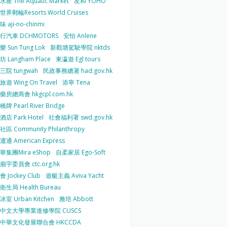
產 The Aquatic Market
友和 YOHO
界郵輪Resorts World Cruises
 aji-no-chinmi
行汽車 DCHMOTORS
安怡 Anlene
 Sun Tung Lok
新觀塘駕駛學院 nktds
 Langham Place
東瀛遊 Egl tours
三院 tungwah
民政事務總署 had.gov.hk
遊 Wing On Travel
添寧 Tena
房總商會 hkgcpl.com.hk
牌 Pearl River Bridge
店 Park Hotel
社會福利署 swd.gov.hk
區 Community Philanthropy
通 American Express
華集團Mira eShop
自柔家居 Ego-Soft
宇委員會 ctc.org.hk
 Jockey Club
遊艇主義 Aviva Yacht
生局 Health Bureau
室 Urban Kitchen
雅培 Abbott
中文大學專業進修學院 CUSCS
中華文化發展聯合會 HKCCDA