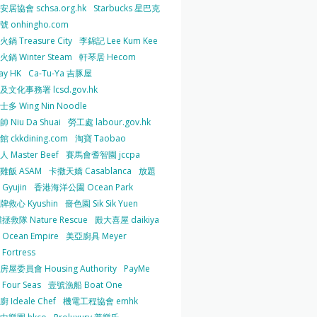
居協會 schsa.org.hk
Starbucks 星巴克
 onhingho.com
鍋 Treasure City
李錦記 Lee Kum Kee
鍋 Winter Steam
軒琴居 Hecom
ay HK
Ca-Tu-Ya 吉豚屋
及文化事務署 lcsd.gov.hk
多 Wing Nin Noodle
 Niu Da Shuai
勞工處 labour.gov.hk
 ckkdining.com
淘寶 Taobao
 Master Beef
賽馬會耆智園 jccpa
雞飯 ASAM
卡撒天嬌 Casablanca
放題
Gyujin
香港海洋公園 Ocean Park
牌救心 Kyushin
嗇色園 Sik Sik Yuen
拯救隊 Nature Rescue
殿大喜屋 daikiya
Ocean Empire
美亞廚具 Meyer
Fortress
屋委員會 Housing Authority
PayMe
Four Seas
壹號漁船 Boat One
 Ideale Chef
機電工程協會 emhk