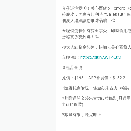
金莎迷注意📢！美心西餅 x Ferrer
碎脆皮，內裏有比利時 "Calleba
個夏天繼續讓您細味品嚐！😍
🌟呢個蛋糕仲有雙重享受：即時食用
蛋糕真係爽到爆！🥳
📣大人細路金莎迷，快啲去美心西餅
立即預訂:
https://bit.ly/3VT4CtM
🍫極品金脆
原價：$198 | APP會員價：$182.2
*隨蛋糕會附送一條金莎朱古力(3粒裝)
*此附送的金莎朱古力(3粒條裝)只
力(3粒條裝)
*數量有限，送完即止