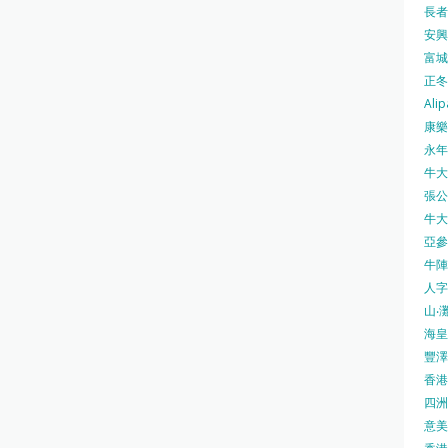
長者安
安興號
富城火
正冬火
Alip
康樂
永年士
牛大帥
張公館
牛大人
亞參
牛陣 
人字
山‧灘
海皇 
豐澤 
香港房
四洲 
意美廚