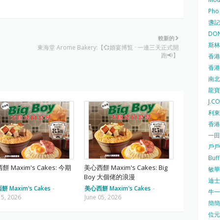
Pho
盞記 F
DON
較新的
斯林百
東海堂 Arome Bakery:【💞婚宴博覧 · 一連三天正式開
跑📢】
香港
香港仔
南北行
龍寶酒
J.C
利東集
香港
一田
戶戶送
Buf
 Maxim's Cakes: 今期
美心西餅 Maxim's Cakes: Big
敏華冰
Boy 大個佬的浪漫
迪士尼
 Maxim's Cakes
-
美心西餅 Maxim's Cakes
-
牛一 
15, 2026
June 05, 2026
簡簡單
位元堂