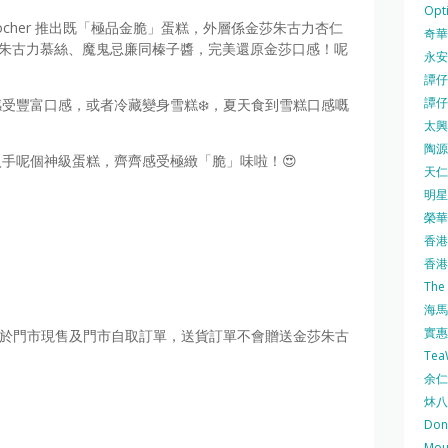
Opti
o Rocher 推出既「極品金脆」蛋糕，外層係金莎朱古力杏仁
奇華餅
ut" 黑朱古力慕絲、魔鬼忌廉同榛子醬，完美還原金莎口感！呢
永安
譚仔三
譚仔
感受豐富口感，或者冷藏變身雪糕❄️，夏天食到雪糕口感嘅
太興 
陶源酒
入手呢個神級蛋糕，齊齊感受極緻「脆」味啦！😍
天仁茗
明星
榮華 
香港紅
香港公
The
海馬 
實惠 
適用於門市現售及門市自取訂單，送貨訂單不會贈送金莎朱古
Te
余仁生
炑八
Do
Mo