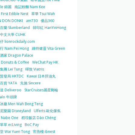
 le 錦麗
南記粉麵 Nam Kee
irst Edible Nest
翠華 Tsui Wah
 DON DONKI
am730
優品360
蘭 Slumberland
韓印紅 HanYinHong
中文大學 CUHK
 lionrockdaily.com
 Nam Pei Hong
維特健靈 Vita Green
家 Dragon Palace
O Donuts & Coffee
WeChat Pay HK
團 Lei Tung
暉致 Viatris
貿發局 HKTDC
Kawai 日本肝油丸
百貨 YATA
先施 Sincere
 Deliveroo
StarCruises麗星郵輪
falo 牛頭牌
廳 Men Wah Beng Teng
樂園 Disneyland
Ulferts 歐化傢俬
Nabe One
稻埕飯店 Dào Chéng
單 ecLiving
BoC Pay
 Wai Yuen Tong
官燕棧 ibnest