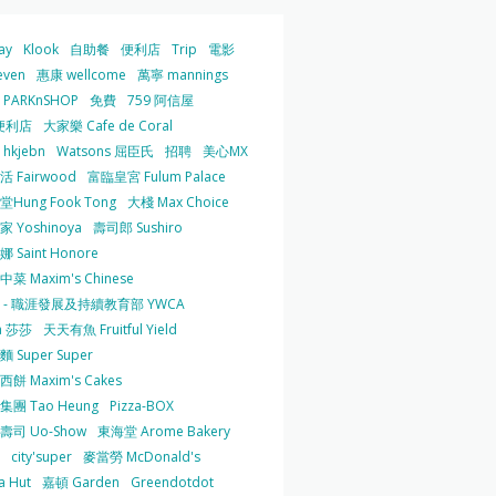
ay
Klook
自助餐
便利店
Trip
電影
even
惠康 wellcome
萬寧 mannings
PARKnSHOP
免費
759 阿信屋
便利店
大家樂 Cafe de Coral
hkjebn
Watsons 屈臣氏
招聘
美心MX
 Fairwood
富臨皇宮 Fulum Palace
Hung Fook Tong
大棧 Max Choice
 Yoshinoya
壽司郎 Sushiro
 Saint Honore
菜 Maxim's Chinese
 - 職涯發展及持續教育部 YWCA
a 莎莎
天天有魚 Fruitful Yield
 Super Super
餅 Maxim's Cakes
集團 Tao Heung
Pizza-BOX
壽司 Uo-Show
東海堂 Arome Bakery
city'super
麥當勞 McDonald's
a Hut
嘉頓 Garden
Greendotdot