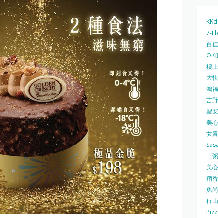
KKd
7-El
百佳 
OK
樓上 
大快活
鴻福堂
吉野家
聖安娜
美心中
女青
Sas
一粥麵
美心西
稻香
魚尚
行山
Pizz