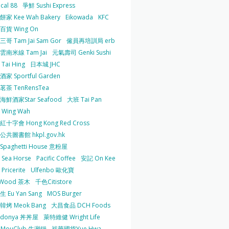
cal 88
爭鮮 Sushi Express
家 Kee Wah Bakery
Eikowada
KFC
百貨 Wing On
哥 Tam Jai Sam Gor
僱員再培訓局 erb
雲南米線 Tam Jai
元氣壽司 Genki Sushi
Tai Hing
日本城 JHC
家 Sportful Garden
茶 TenRensTea
海鮮酒家Star Seafood
大班 Tai Pan
Wing Wah
十字會 Hong Kong Red Cross
共圖書館 hkpl.gov.hk
 Spaghetti House 意粉屋
Sea Horse
Pacific Coffee
安記 On Kee
Pricerite
Ulfenbo 歐化寶
aWood 茶木
千色Citistore
 Eu Yan Sang
MOS Burger
韓烤 Meok Bang
大昌食品 DCH Foods
ndonya 丼丼屋
萊特維健 Wright Life
uMouClub 牛涮鍋
裕華國貨Yue Hwa