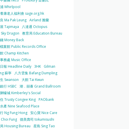
中樂團 hkco
Proluxury 普樂氏
 Whirlpool
耆康老人福利會 sage.org.hk
 Ma Pak Leung
Airland 雅蘭
 Tajimaya
八達通 Octopus
Sky Dragon
教育局 Education Bureau
 Money Back
案館 Public Records Office
 Champ Kitchen
務處 Music Office
報 Headline Daily
3HK
Gilman
ing 蘇寧
八方雲集 Bafang Dumpling
生 Swanson
大館 Tai Kwun
銀行 HSBC
潮．囍薈 Grand Ballroom
蠔城 Kimberley's Social
 Trusty Congee King
PAObank
產 Nine Seafood Place
 Ng Fung Hong
安心寶 Nice Care
Choi Fung
德美壽司 tokumisushi
 Housing Bureau
星島 Sing Tao