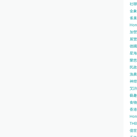
社聯 
金象牌
雀巢
Hon
加營素
展覽集
德國寶
星海•
樂悠咭
民政
漁農自
神燈海
艾詩 
藝趣坊
食物
香港
Hon
TH
億世