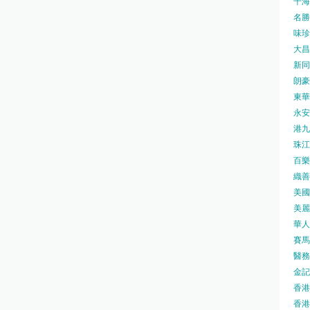
千海水
名勝世
味珍味
大昌
新同樂
朗豪坊
東華
永安旅
港九藥
珠江橋
百樂酒
織善社
美國運
美麗
華人廟
賽馬會
醫務衛
金記冰
香港
香港