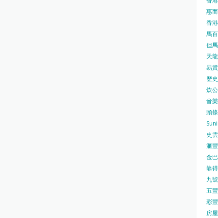
香港
惠而浦
香港
馬百良
但馬屋
天龍 
易賞錢
歷史檔
炊公館
音樂事
頭條日
Sun
史雲
滙豐
金巴脷
靠得住
九號水
五豐行
彩豐 
房屋局