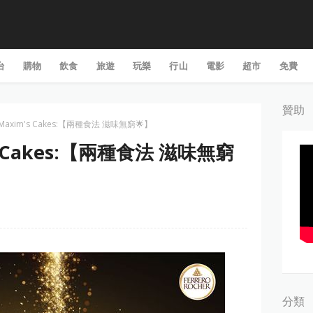
台
購物
飲食
旅遊
玩樂
行山
電影
超市
免費
贊助
axim's Cakes:【兩種食法 滋味無窮🌟】
s Cakes:【兩種食法 滋味無窮
分類