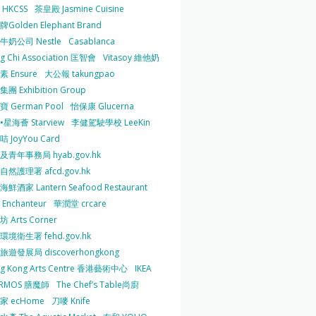
HKCSS
茶皇殿 Jasmine Cuisine
Golden Elephant Brand
牛奶公司 Nestle
Casablanca
g Chi Association 匡智會
Vitasoy 維他奶
 Ensure
大公報 takungpao
團 Exhibition Group
 German Pool
怡保康 Glucerna
星海薈 Starview
李健駕駛學校 LeeKin
 JoyYou Card
及青年事務局 hyab.gov.hk
然護理署 afcd.gov.hk
鮮酒家 Lantern Seafood Restaurant
Enchanteur
華潤堂 crcare
 Arts Corner
環境衛生署 fehd.gov.hk
旅遊發展局 discoverhongkong
g Kong Arts Centre 香港藝術中心
IKEA
ERMOS 膳魔師
The Chef’s Table尚廚
家 ecHome
刀嘜 Knife