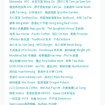
Eikowada
KFC
永安百貨 Wing On
譚仔三哥 Tam Jai Sam Gor
僱員再培訓局 erb
譚仔雲南米線 Tam Jai
元氣壽司 Genki Sushi
太興 Tai Hing
日本城 JHC
陶源酒家 Sportful Garden
天仁茗茶 TenRensTea
明星海鮮酒家Star Seafood
大班 Tai Pan
榮華 Wing Wah
香港紅十字會 Hong Kong Red Cross
香港公共圖書館 hkpl.gov.hk
The Spaghetti House 意粉屋
海馬 Sea Horse
Pacific Coffee
安記 On Kee
實惠 Pricerite
Ulfenbo 歐化寶
TeaWood 茶木
千色Citistore
余仁生 Eu Yan Sang
MOS Burger
炑八韓烤 Meok Bang
大昌食品 DCH Foods
Dondonya 丼丼屋
萊特維健 Wright Life
MouMouClub 牛涮鍋
裕華國貨Yue Hwa
Pho le 錦麗
南記粉麵 Nam Kee
盞記 First Edible Nest
翠華 Tsui Wah
DON DON DONKI
am730
優品360
斯林百蘭 Slumberland
韓印紅 HanYinHong
香港中文大學 CUHK
香港仔 lionrockdaily.com
南北行 Nam Pei Hong
維特健靈 Vita Green
龍寶酒家 Dragon Palace
J.CO Donuts & Coffee
WeChat Pay HK
利東集團 Lei Tung
暉致 Viatris
香港貿發局 HKTDC
Kawai 日本肝油丸
一田百貨 YATA
先施 Sincere
戶戶送 Deliveroo
StarCruises麗星郵輪
Buffalo 牛頭牌