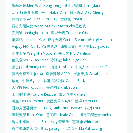
敏華冰廳 Men Wah Beng Teng
迪士尼樂園 Disneyland
Ulferts 歐化傢俬
牛一 Nabe One
稻埕飯店 Dào Chéng
簡簡單單 ecLiving
BoC Pay
官燕棧 ibnest
長者安居協會 schsa.org.hk
Starbucks 星巴克
安興號 onhingho.com
富城火鍋 Treasure City
李錦記 Lee Kum Kee
正冬火鍋 Winter Steam
軒琴居 Hecom
Alipay HK
Ca-Tu-Ya 吉豚屋
康樂及文化事務署 lcsd.gov.hk
永年士多 Wing Nin Noodle
牛大帥 Niu Da Shuai
位元堂 Wai Yuen Tong
勞工處 labour.gov.hk
張公館 ckkdining.com
淘寶 Taobao
牛大人 Master Beef
賽馬會耆智園 jccpa
亞參雞飯 ASAM
卡撒天嬌 Casablanca
放題
牛陣 Gyujin
香港海洋公園 Ocean Park
人字牌救心 Kyushin
嗇色園 Sik Sik Yuen
山‧灘拯救隊 Nature Rescue
殿大喜屋 daikiya
海皇 Ocean Empire
美亞廚具 Meyer
豐澤 Fortress
香港房屋委員會 Housing Authority
PayMe
四洲 Four Seas
壹號漁船 Boat One
意美廚 Ideale Chef
機電工程協會 emhk
香港中樂團 hkco
Proluxury 普樂氏
惠而浦 Whirlpool
香港耆康老人福利會 sage.org.hk
馬百良 Ma Pak Leung