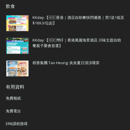
飲食
KKday:【🇭🇰香港｜酒店自助餐快閃優惠｜買1送1低至
$169.3/位起】
KKday:【🇭🇰灣仔｜香港萬麗海景酒店 川味主題自助
餐親子聚會首選】
稻香集團 Tao Heung: 炎炎夏日清涼嘆茶
有用資料
免費報紙
免費電台
ERB課程搜尋