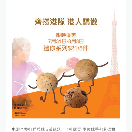
🏓混合雙打乒乓球 #黃鎮廷、 #杜凱琹 兩位球手都具備實