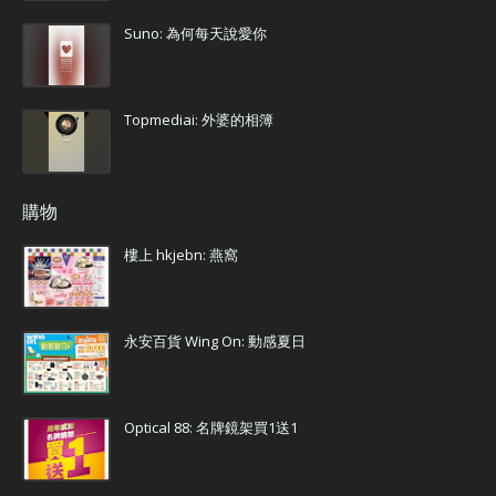
Suno: 為何每天說愛你
Topmediai: 外婆的相簿
購物
樓上 hkjebn: 燕窩
永安百貨 Wing On: 動感夏日
Optical 88: 名牌鏡架買1送1