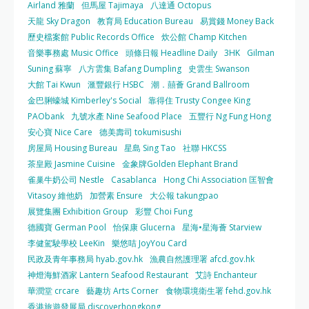
Airland 雅蘭
但馬屋 Tajimaya
八達通 Octopus
天龍 Sky Dragon
教育局 Education Bureau
易賞錢 Money Back
歷史檔案館 Public Records Office
炊公館 Champ Kitchen
音樂事務處 Music Office
頭條日報 Headline Daily
3HK
Gilman
Suning 蘇寧
八方雲集 Bafang Dumpling
史雲生 Swanson
大館 Tai Kwun
滙豐銀行 HSBC
潮．囍薈 Grand Ballroom
金巴脷蠔城 Kimberley's Social
靠得住 Trusty Congee King
PAObank
九號水產 Nine Seafood Place
五豐行 Ng Fung Hong
安心寶 Nice Care
德美壽司 tokumisushi
房屋局 Housing Bureau
星島 Sing Tao
社聯 HKCSS
茶皇殿 Jasmine Cuisine
金象牌Golden Elephant Brand
雀巢牛奶公司 Nestle
Casablanca
Hong Chi Association 匡智會
Vitasoy 維他奶
加營素 Ensure
大公報 takungpao
展覽集團 Exhibition Group
彩豐 Choi Fung
德國寶 German Pool
怡保康 Glucerna
星海•星海薈 Starview
李健駕駛學校 LeeKin
樂悠咭 JoyYou Card
民政及青年事務局 hyab.gov.hk
漁農自然護理署 afcd.gov.hk
神燈海鮮酒家 Lantern Seafood Restaurant
艾詩 Enchanteur
華潤堂 crcare
藝趣坊 Arts Corner
食物環境衛生署 fehd.gov.hk
香港旅遊發展局 discoverhongkong