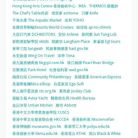
Hong Kong Arts Centre 香港藝術中心
IKEA
THERMOS 膳魔師
The Chef’s Table尚廚
億世家 ecHome
刀嘜 Knife
千海水產 The Aquatic Market
友和 YOHO
名勝世界郵輪Resorts World Cruises
味珍味 aji-no-chinmi
大昌行汽車 DCHMOTORS
安怡 Anlene
新同樂 Sun Tung Lok
新觀塘駕駛學院 nktds
朗豪坊 Langham Place
東瀛遊 Egl tours
東華三院 tungwah
民政事務總署 had.gov.hk
永安旅遊 Wing On Travel
添寧 Tena
港九藥房總商會 hkgcpl.com.hk
珠江橋牌 Pearl River Bridge
百樂酒店 Park Hotel
社會福利署 swd.gov.hk
織善社區 Community Philanthropy
美國運通 American Express
美麗華集團Mira eShop
自柔家居 Ego-Soft
華人廟宇委員會 ctc.org.hk
賽馬會 Jockey Club
遊艇主義 Aviva Yacht
醫務衛生局 Health Bureau
金記冰室 Urban Kitchen
雅培 Abbott
香港中文大學專業進修學院 CUSCS
香港中華文化發展聯合會 HKCCDA
香港創科展 hksciencefair
香港博物館 museums.gov.hk
香港理工大學 polyu.edu.hk
香港都會大學 hkmu.edu.hk
香港電台 RTHK
黑白 Black & White