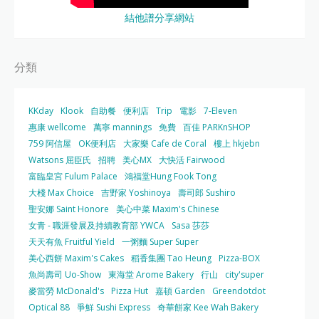
結他譜分享網站
分類
KKday
Klook
自助餐
便利店
Trip
電影
7-Eleven
惠康 wellcome
萬寧 mannings
免費
百佳 PARKnSHOP
759 阿信屋
OK便利店
大家樂 Cafe de Coral
樓上 hkjebn
Watsons 屈臣氏
招聘
美心MX
大快活 Fairwood
富臨皇宮 Fulum Palace
鴻福堂Hung Fook Tong
大棧 Max Choice
吉野家 Yoshinoya
壽司郎 Sushiro
聖安娜 Saint Honore
美心中菜 Maxim's Chinese
女青 - 職涯發展及持續教育部 YWCA
Sasa 莎莎
天天有魚 Fruitful Yield
一粥麵 Super Super
美心西餅 Maxim's Cakes
稻香集團 Tao Heung
Pizza-BOX
魚尚壽司 Uo-Show
東海堂 Arome Bakery
行山
city'super
麥當勞 McDonald's
Pizza Hut
嘉頓 Garden
Greendotdot
Optical 88
爭鮮 Sushi Express
奇華餅家 Kee Wah Bakery