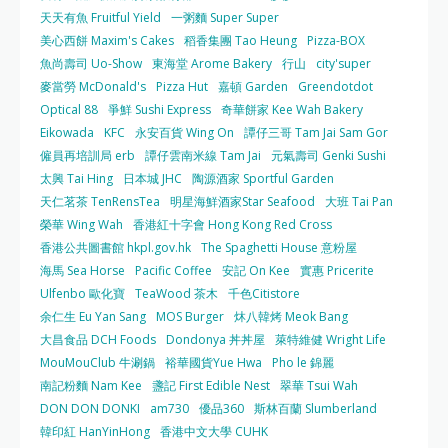
天天有魚 Fruitful Yield
一粥麵 Super Super
美心西餅 Maxim's Cakes
稻香集團 Tao Heung
Pizza-BOX
魚尚壽司 Uo-Show
東海堂 Arome Bakery
行山
city'super
麥當勞 McDonald's
Pizza Hut
嘉頓 Garden
Greendotdot
Optical 88
爭鮮 Sushi Express
奇華餅家 Kee Wah Bakery
Eikowada
KFC
永安百貨 Wing On
譚仔三哥 Tam Jai Sam Gor
僱員再培訓局 erb
譚仔雲南米線 Tam Jai
元氣壽司 Genki Sushi
太興 Tai Hing
日本城 JHC
陶源酒家 Sportful Garden
天仁茗茶 TenRensTea
明星海鮮酒家Star Seafood
大班 Tai Pan
榮華 Wing Wah
香港紅十字會 Hong Kong Red Cross
香港公共圖書館 hkpl.gov.hk
The Spaghetti House 意粉屋
海馬 Sea Horse
Pacific Coffee
安記 On Kee
實惠 Pricerite
Ulfenbo 歐化寶
TeaWood 茶木
千色Citistore
余仁生 Eu Yan Sang
MOS Burger
炑八韓烤 Meok Bang
大昌食品 DCH Foods
Dondonya 丼丼屋
萊特維健 Wright Life
MouMouClub 牛涮鍋
裕華國貨Yue Hwa
Pho le 錦麗
南記粉麵 Nam Kee
盞記 First Edible Nest
翠華 Tsui Wah
DON DON DONKI
am730
優品360
斯林百蘭 Slumberland
韓印紅 HanYinHong
香港中文大學 CUHK