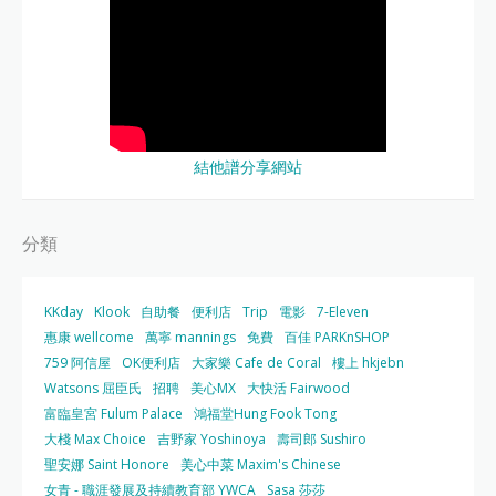
結他譜分享網站
分類
KKday
Klook
自助餐
便利店
Trip
電影
7-Eleven
惠康 wellcome
萬寧 mannings
免費
百佳 PARKnSHOP
759 阿信屋
OK便利店
大家樂 Cafe de Coral
樓上 hkjebn
Watsons 屈臣氏
招聘
美心MX
大快活 Fairwood
富臨皇宮 Fulum Palace
鴻福堂Hung Fook Tong
大棧 Max Choice
吉野家 Yoshinoya
壽司郎 Sushiro
聖安娜 Saint Honore
美心中菜 Maxim's Chinese
女青 - 職涯發展及持續教育部 YWCA
Sasa 莎莎