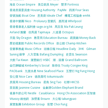
海皇 Ocean Empire
美亞廚具 Meyer
豐澤 Fortress
香港房屋委員會 Housing Authority
PayMe
四洲 Four Seas
壹號漁船 Boat One
意美廚 Ideale Chef
機電工程協會 emhk
香港中樂團 hkco
Proluxury 普樂氏
惠而浦 Whirlpool
香港耆康老人福利會 sage.org.hk
馬百良 Ma Pak Leung
Airland 雅蘭
但馬屋 Tajimaya
八達通 Octopus
天龍 Sky Dragon
教育局 Education Bureau
易賞錢 Money Back
歷史檔案館 Public Records Office
炊公館 Champ Kitchen
音樂事務處 Music Office
頭條日報 Headline Daily
3HK
Gilman
Suning 蘇寧
八方雲集 Bafang Dumpling
史雲生 Swanson
大館 Tai Kwun
滙豐銀行 HSBC
潮．囍薈 Grand Ballroom
金巴脷蠔城 Kimberley's Social
靠得住 Trusty Congee King
PAObank
九號水產 Nine Seafood Place
五豐行 Ng Fung Hong
安心寶 Nice Care
德美壽司 tokumisushi
房屋局 Housing Bureau
星島 Sing Tao
社聯 HKCSS
茶皇殿 Jasmine Cuisine
金象牌Golden Elephant Brand
雀巢牛奶公司 Nestle
Casablanca
Hong Chi Association 匡智會
Vitasoy 維他奶
加營素 Ensure
大公報 takungpao
展覽集團 Exhibition Group
彩豐 Choi Fung