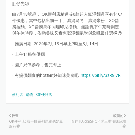
肚仔先😜
由7月18號起， OK便利店精選咗6款超人氣淨麵🍜享有$10/
件優惠，當中包括出前一丁、濃湯烏冬、濃湯米粉、XO醬
撈拉麵、XO醬撈烏冬同埋印尼撈麵。無論係下午茶時刻定
係午休時段，依啲美味又實惠嘅淨麵絕對係您嘅最佳選擇😍
- 推廣日期: 2024年7月18日早上7時至8月14日
- 上午11時後供應
- 圖片只供參考，售完即止
- 有提供麵食的hot&in好知味美食吧:
https://bit.ly/3zR8i7R
便利店
購物
OK便利店
較舊
較新的
OK便利店: 買一叮系列送維他奶豆
百佳 PARKnSHOP:🌾三重滋味麻糬
腐花😁
🤤