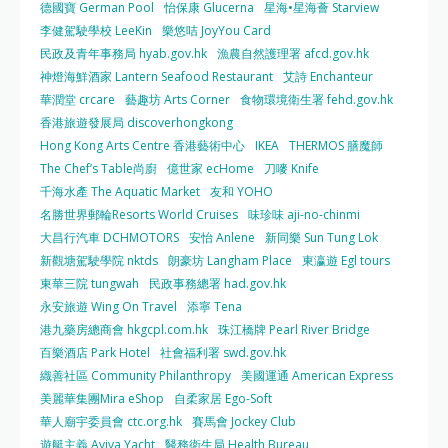
德國寶 German Pool
怡保康 Glucerna
星海•星海薈 Starview
李健駕駛學校 LeeKin
樂悠咭 JoyYou Card
民政及青年事務局 hyab.gov.hk
漁農自然護理署 afcd.gov.hk
神燈海鮮酒家 Lantern Seafood Restaurant
艾詩 Enchanteur
華潤堂 crcare
藝趣坊 Arts Corner
食物環境衛生署 fehd.gov.hk
香港旅遊發展局 discoverhongkong
Hong Kong Arts Centre 香港藝術中心
IKEA
THERMOS 膳魔師
The Chef’s Table尚廚
億世家 ecHome
刀嘜 Knife
千海水產 The Aquatic Market
友和 YOHO
名勝世界郵輪Resorts World Cruises
味珍味 aji-no-chinmi
大昌行汽車 DCHMOTORS
安怡 Anlene
新同樂 Sun Tung Lok
新觀塘駕駛學院 nktds
朗豪坊 Langham Place
東瀛遊 Egl tours
東華三院 tungwah
民政事務總署 had.gov.hk
永安旅遊 Wing On Travel
添寧 Tena
港九藥房總商會 hkgcpl.com.hk
珠江橋牌 Pearl River Bridge
百樂酒店 Park Hotel
社會福利署 swd.gov.hk
織善社區 Community Philanthropy
美國運通 American Express
美麗華集團Mira eShop
自柔家居 Ego-Soft
華人廟宇委員會 ctc.org.hk
賽馬會 Jockey Club
遊艇主義 Aviva Yacht
醫務衛生局 Health Bureau