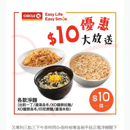
又嚟到三點三下午茶時間🥳係時候嚟返碗平靚正嘅淨麵醫下