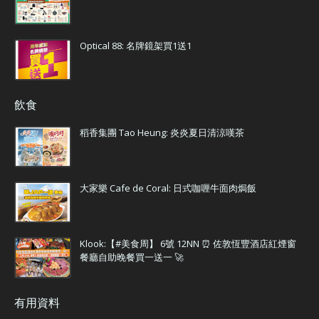
Optical 88: 名牌鏡架買1送1
飲食
稻香集團 Tao Heung: 炎炎夏日清涼嘆茶
大家樂 Cafe de Coral: 日式咖喱牛面肉焗飯
Klook:【#美食周】 6號 12NN ⏰ 佐敦恆豐酒店紅煙窗
餐廳自助晚餐買一送一 🚀
有用資料