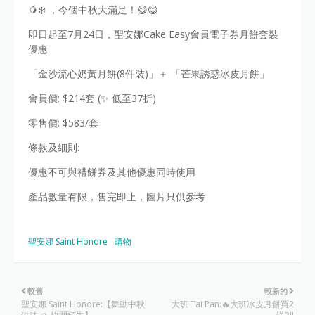
🥭❄️ ，今個中秋大滿足！😋😋
即日起至7月24日，聖安娜Cake Easy會員電子券月餅套裝
優惠
「金沙流心奶黃月餅(8件裝)」＋ 「芒果誘惑冰皮月餅」
會員價: $214套 (✨ 低至37折)
零售價: $583/套
條款及細則:
優惠不可與禮餅券及其他優惠同時使用
產品數量有限，售完即止，圖片只供參考
聖安娜 Saint Honore
購物
較舊
較新的
聖安娜 Saint Honore:【舞動中秋
大班 Tai Pan:🔥大班冰皮月餅買2