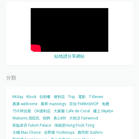
結他譜分享網站
分類
KKday
Klook
自助餐
便利店
Trip
電影
7-Eleven
惠康 wellcome
萬寧 mannings
百佳 PARKnSHOP
免費
759 阿信屋
OK便利店
大家樂 Cafe de Coral
樓上 hkjebn
Watsons 屈臣氏
招聘
美心MX
大快活 Fairwood
富臨皇宮 Fulum Palace
鴻福堂Hung Fook Tong
大棧 Max Choice
吉野家 Yoshinoya
壽司郎 Sushiro