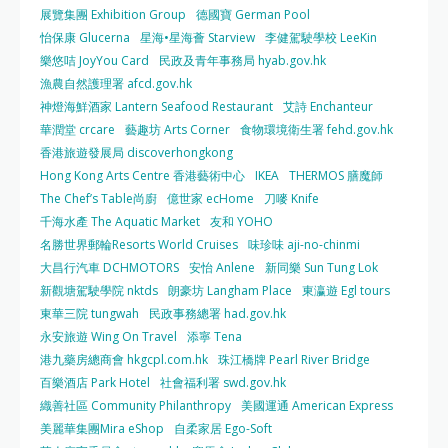
展覽集團 Exhibition Group
德國寶 German Pool
怡保康 Glucerna
星海•星海薈 Starview
李健駕駛學校 LeeKin
樂悠咭 JoyYou Card
民政及青年事務局 hyab.gov.hk
漁農自然護理署 afcd.gov.hk
神燈海鮮酒家 Lantern Seafood Restaurant
艾詩 Enchanteur
華潤堂 crcare
藝趣坊 Arts Corner
食物環境衛生署 fehd.gov.hk
香港旅遊發展局 discoverhongkong
Hong Kong Arts Centre 香港藝術中心
IKEA
THERMOS 膳魔師
The Chef’s Table尚廚
億世家 ecHome
刀嘜 Knife
千海水產 The Aquatic Market
友和 YOHO
名勝世界郵輪Resorts World Cruises
味珍味 aji-no-chinmi
大昌行汽車 DCHMOTORS
安怡 Anlene
新同樂 Sun Tung Lok
新觀塘駕駛學院 nktds
朗豪坊 Langham Place
東瀛遊 Egl tours
東華三院 tungwah
民政事務總署 had.gov.hk
永安旅遊 Wing On Travel
添寧 Tena
港九藥房總商會 hkgcpl.com.hk
珠江橋牌 Pearl River Bridge
百樂酒店 Park Hotel
社會福利署 swd.gov.hk
織善社區 Community Philanthropy
美國運通 American Express
美麗華集團Mira eShop
自柔家居 Ego-Soft