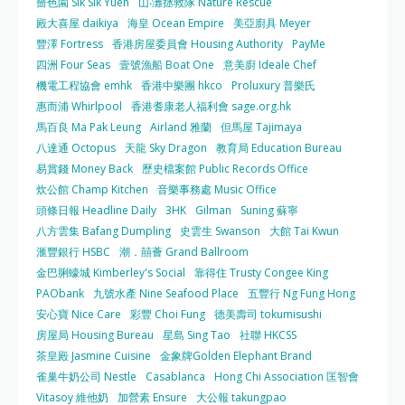
嗇色園 Sik Sik Yuen
山‧灘拯救隊 Nature Rescue
殿大喜屋 daikiya
海皇 Ocean Empire
美亞廚具 Meyer
豐澤 Fortress
香港房屋委員會 Housing Authority
PayMe
四洲 Four Seas
壹號漁船 Boat One
意美廚 Ideale Chef
機電工程協會 emhk
香港中樂團 hkco
Proluxury 普樂氏
惠而浦 Whirlpool
香港耆康老人福利會 sage.org.hk
馬百良 Ma Pak Leung
Airland 雅蘭
但馬屋 Tajimaya
八達通 Octopus
天龍 Sky Dragon
教育局 Education Bureau
易賞錢 Money Back
歷史檔案館 Public Records Office
炊公館 Champ Kitchen
音樂事務處 Music Office
頭條日報 Headline Daily
3HK
Gilman
Suning 蘇寧
八方雲集 Bafang Dumpling
史雲生 Swanson
大館 Tai Kwun
滙豐銀行 HSBC
潮．囍薈 Grand Ballroom
金巴脷蠔城 Kimberley's Social
靠得住 Trusty Congee King
PAObank
九號水產 Nine Seafood Place
五豐行 Ng Fung Hong
安心寶 Nice Care
彩豐 Choi Fung
德美壽司 tokumisushi
房屋局 Housing Bureau
星島 Sing Tao
社聯 HKCSS
茶皇殿 Jasmine Cuisine
金象牌Golden Elephant Brand
雀巢牛奶公司 Nestle
Casablanca
Hong Chi Association 匡智會
Vitasoy 維他奶
加營素 Ensure
大公報 takungpao