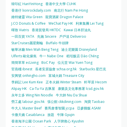
韓印紅 HanYinHong
香港中文大學 CUHK
香港仔 lionrockdaily.com
南北行 Nam Pei Hong
維特健靈 Vita Green
龍寶酒家 Dragon Palace
J.CO Donuts & Coffee
WeChat Pay HK
利東集團 Lei Tung
暉致 Viatris
香港貿發局 HKTDC
Kawai 日本肝油丸
一田百貨 YATA
先施 Sincere
戶戶送 Deliveroo
StarCruises麗星郵輪
Buffalo 牛頭牌
敏華冰廳 Men Wah Beng Teng
迪士尼樂園 Disneyland
Ulferts 歐化傢俬
牛一 Nabe One
稻埕飯店 Dào Chéng
簡簡單單 ecLiving
BoC Pay
位元堂 Wai Yuen Tong
官燕棧 ibnest
長者安居協會 schsa.org.hk
Starbucks 星巴克
安興號 onhingho.com
富城火鍋 Treasure City
李錦記 Lee Kum Kee
正冬火鍋 Winter Steam
軒琴居 Hecom
Alipay HK
Ca-Tu-Ya 吉豚屋
康樂及文化事務署 lcsd.gov.hk
永年士多 Wing Nin Noodle
牛大帥 Niu Da Shuai
勞工處 labour.gov.hk
張公館 ckkdining.com
淘寶 Taobao
牛大人 Master Beef
賽馬會耆智園 jccpa
亞參雞飯 ASAM
卡撒天嬌 Casablanca
放題
牛陣 Gyujin
香港海洋公園 Ocean Park
人字牌救心 Kyushin