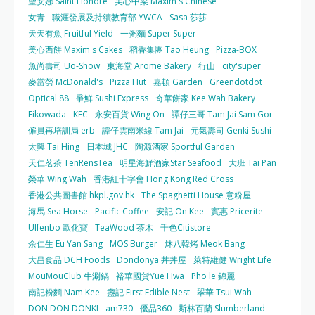
聖安娜 Saint Honore
美心中菜 Maxim's Chinese
女青 - 職涯發展及持續教育部 YWCA
Sasa 莎莎
天天有魚 Fruitful Yield
一粥麵 Super Super
美心西餅 Maxim's Cakes
稻香集團 Tao Heung
Pizza-BOX
魚尚壽司 Uo-Show
東海堂 Arome Bakery
行山
city'super
麥當勞 McDonald's
Pizza Hut
嘉頓 Garden
Greendotdot
Optical 88
爭鮮 Sushi Express
奇華餅家 Kee Wah Bakery
Eikowada
KFC
永安百貨 Wing On
譚仔三哥 Tam Jai Sam Gor
僱員再培訓局 erb
譚仔雲南米線 Tam Jai
元氣壽司 Genki Sushi
太興 Tai Hing
日本城 JHC
陶源酒家 Sportful Garden
天仁茗茶 TenRensTea
明星海鮮酒家Star Seafood
大班 Tai Pan
榮華 Wing Wah
香港紅十字會 Hong Kong Red Cross
香港公共圖書館 hkpl.gov.hk
The Spaghetti House 意粉屋
海馬 Sea Horse
Pacific Coffee
安記 On Kee
實惠 Pricerite
Ulfenbo 歐化寶
TeaWood 茶木
千色Citistore
余仁生 Eu Yan Sang
MOS Burger
炑八韓烤 Meok Bang
大昌食品 DCH Foods
Dondonya 丼丼屋
萊特維健 Wright Life
MouMouClub 牛涮鍋
裕華國貨Yue Hwa
Pho le 錦麗
南記粉麵 Nam Kee
盞記 First Edible Nest
翠華 Tsui Wah
DON DON DONKI
am730
優品360
斯林百蘭 Slumberland