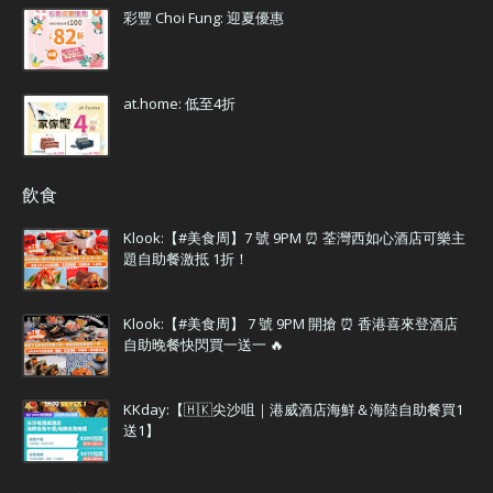
彩豐 Choi Fung: 迎夏優惠
at.home: 低至4折
飲食
Klook:【#美食周】7 號 9PM ⏰ 荃灣西如心酒店可樂主
題自助餐激抵 1折！
Klook:【#美食周】 7 號 9PM 開搶 ⏰ 香港喜來登酒店
自助晚餐快閃買一送一 🔥
KKday:【🇭🇰尖沙咀｜港威酒店海鮮＆海陸自助餐買1
送1】