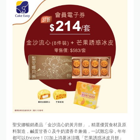
聖安娜暢銷產品「金沙流心奶黃月餅」，精選優質食材及原
料製造，鹹蛋甘香🥚及牛奶濃香🥛兼備，一試難忘🤤，年年
都可以Encore！👍🏻加上消暑冰涼嘅「芒果誘惑冰皮月餅」