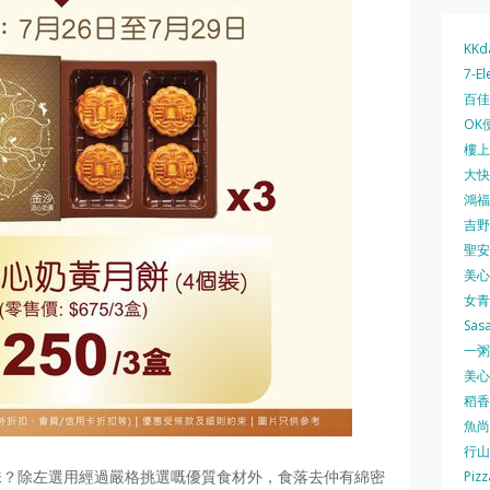
KKd
7-El
百佳 
OK
樓上 
大快活
鴻福堂
吉野家
聖安娜
美心中
女青
Sas
一粥麵
美心西
稻香
魚尚
行山
味？除左選用經過嚴格挑選嘅優質食材外，食落去仲有綿密
Pizz