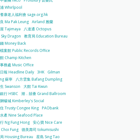
中樂團 hkco
Proluxury 普樂氏
 Whirlpool
耆康老人福利會 sage.org.hk
 Ma Pak Leung
Airland 雅蘭
 Tajimaya
八達通 Octopus
Sky Dragon
教育局 Education Bureau
 Money Back
案館 Public Records Office
 Champ Kitchen
務處 Music Office
報 Headline Daily
3HK
Gilman
ing 蘇寧
八方雲集 Bafang Dumpling
生 Swanson
大館 Tai Kwun
銀行 HSBC
潮．囍薈 Grand Ballroom
蠔城 Kimberley's Social
 Trusty Congee King
PAObank
產 Nine Seafood Place
 Ng Fung Hong
安心寶 Nice Care
Choi Fung
德美壽司 tokumisushi
 Housing Bureau
星島 Sing Tao