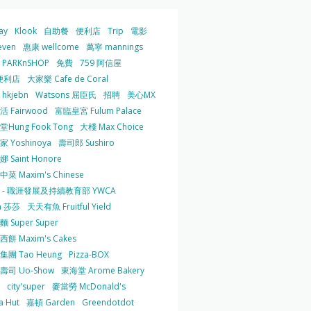
ay
Klook
自助餐
便利店
Trip
電影
even
惠康 wellcome
萬寧 mannings
PARKnSHOP
免費
759 阿信屋
便利店
大家樂 Cafe de Coral
hkjebn
Watsons 屈臣氏
招聘
美心MX
 Fairwood
富臨皇宮 Fulum Palace
Hung Fook Tong
大棧 Max Choice
 Yoshinoya
壽司郎 Sushiro
 Saint Honore
菜 Maxim's Chinese
 - 職涯發展及持續教育部 YWCA
a 莎莎
天天有魚 Fruitful Yield
 Super Super
餅 Maxim's Cakes
集團 Tao Heung
Pizza-BOX
壽司 Uo-Show
東海堂 Arome Bakery
city'super
麥當勞 McDonald's
a Hut
嘉頓 Garden
Greendotdot