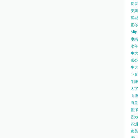
長者安
安興號
富城火
正冬火
Alip
康樂
永年士
牛大帥
張公館
牛大人
亞參
牛陣 
人字
山‧灘
海皇 
豐澤 
香港房
四洲 
意美廚