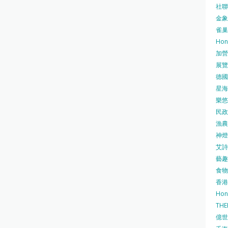
社聯 
金象牌
雀巢
Hon
加營素
展覽集
德國寶
星海•
樂悠咭
民政
漁農自
神燈海
艾詩 
藝趣坊
食物
香港
Hon
TH
億世