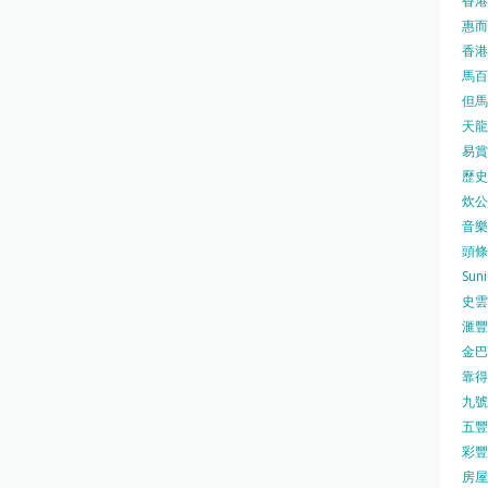
香港
惠而浦
香港
馬百良
但馬屋
天龍 
易賞錢
歷史檔
炊公館
音樂事
頭條日
Sun
史雲
滙豐
金巴脷
靠得住
九號水
五豐行
彩豐 
房屋局