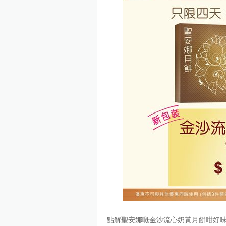
點解聖安娜嘅金沙流心奶黃月餅咁好