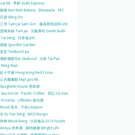
cal 88
爭鮮 Sushi Express
家 Kee Wah Bakery
Eikowada
KFC
百貨 Wing On
哥 Tam Jai Sam Gor
僱員再培訓局 erb
雲南米線 Tam Jai
元氣壽司 Genki Sushi
Tai Hing
日本城 JHC
家 Sportful Garden
茶 TenRensTea
海鮮酒家Star Seafood
大班 Tai Pan
Wing Wah
十字會 Hong Kong Red Cross
共圖書館 hkpl.gov.hk
 Spaghetti House 意粉屋
Sea Horse
Pacific Coffee
安記 On Kee
Pricerite
Ulfenbo 歐化寶
aWood 茶木
千色Citistore
 Eu Yan Sang
MOS Burger
韓烤 Meok Bang
大昌食品 DCH Foods
ndonya 丼丼屋
萊特維健 Wright Life
uMouClub 牛涮鍋
裕華國貨Yue Hwa