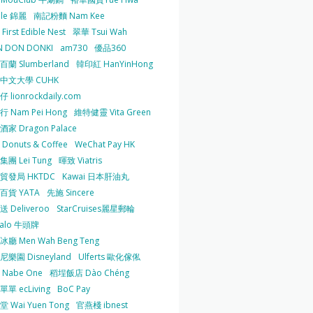
 le 錦麗
南記粉麵 Nam Kee
irst Edible Nest
翠華 Tsui Wah
 DON DONKI
am730
優品360
蘭 Slumberland
韓印紅 HanYinHong
中文大學 CUHK
 lionrockdaily.com
 Nam Pei Hong
維特健靈 Vita Green
家 Dragon Palace
O Donuts & Coffee
WeChat Pay HK
團 Lei Tung
暉致 Viatris
貿發局 HKTDC
Kawai 日本肝油丸
百貨 YATA
先施 Sincere
 Deliveroo
StarCruises麗星郵輪
falo 牛頭牌
廳 Men Wah Beng Teng
樂園 Disneyland
Ulferts 歐化傢俬
Nabe One
稻埕飯店 Dào Chéng
單 ecLiving
BoC Pay
 Wai Yuen Tong
官燕棧 ibnest