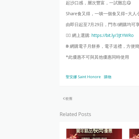
起沙口感，層次豐富，一試難忘😋
Share食又得，一啖一個食又得~大人
由即日起至7月29日，門市/網購均可享快
👉🏻 網上選購:
https://bit.ly/3JtYWRo
🌐 網購電子月餅券，電子送禮，方便
*此優惠不可與其他優惠同時使用
聖安娜 Saint Honore
購物
較舊
Related Posts