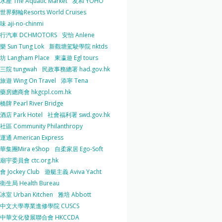
產 The Aquatic Market
友和 YOHO
界郵輪Resorts World Cruises
 aji-no-chinmi
行汽車 DCHMOTORS
安怡 Anlene
 Sun Tung Lok
新觀塘駕駛學院 nktds
 Langham Place
東瀛遊 Egl tours
三院 tungwah
民政事務總署 had.gov.hk
遊 Wing On Travel
添寧 Tena
房總商會 hkgcpl.com.hk
牌 Pearl River Bridge
店 Park Hotel
社會福利署 swd.gov.hk
區 Community Philanthropy
通 American Express
華集團Mira eShop
自柔家居 Ego-Soft
宇委員會 ctc.org.hk
 Jockey Club
遊艇主義 Aviva Yacht
生局 Health Bureau
室 Urban Kitchen
雅培 Abbott
中文大學專業進修學院 CUSCS
中華文化發展聯合會 HKCCDA