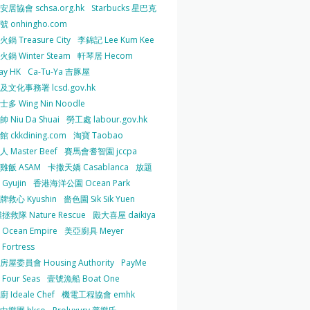
居協會 schsa.org.hk
Starbucks 星巴克
 onhingho.com
鍋 Treasure City
李錦記 Lee Kum Kee
鍋 Winter Steam
軒琴居 Hecom
ay HK
Ca-Tu-Ya 吉豚屋
及文化事務署 lcsd.gov.hk
多 Wing Nin Noodle
 Niu Da Shuai
勞工處 labour.gov.hk
 ckkdining.com
淘寶 Taobao
 Master Beef
賽馬會耆智園 jccpa
雞飯 ASAM
卡撒天嬌 Casablanca
放題
Gyujin
香港海洋公園 Ocean Park
牌救心 Kyushin
嗇色園 Sik Sik Yuen
拯救隊 Nature Rescue
殿大喜屋 daikiya
Ocean Empire
美亞廚具 Meyer
Fortress
屋委員會 Housing Authority
PayMe
Four Seas
壹號漁船 Boat One
 Ideale Chef
機電工程協會 emhk