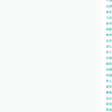
千海水
名勝世
味珍味
大昌
新同樂
朗豪坊
東華
永安旅
港九藥
珠江橋
百樂酒
織善社
美國運
美麗
華人廟
賽馬會
醫務衛
金記冰
香港
香港