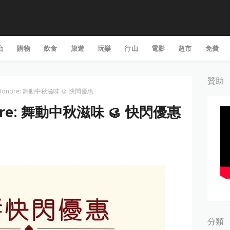
台
購物
飲食
旅遊
玩樂
行山
電影
超市
免費
贊助
 Honore: 舞動中秋滋味 🥮 快閃優惠
nore: 舞動中秋滋味 🥮 快閃優惠
分類