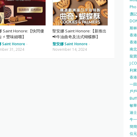
Pho
盞記 F
DON
斯林百
 Saint Honore:【快閃優
聖安娜 Saint Honore:【新推出
香港
 ⚡ 豐味細嚐】
📢牛油曲奇及法式蝴蝶酥】
香港仔
Saint Honore
-
聖安娜 Saint Honore
-
南北行
mber 31, 2024
November 14, 2024
龍寶酒
J.C
利東集
香港
一田
戶戶送
Buf
敏華冰
迪士尼
牛一 
簡簡單
位元堂