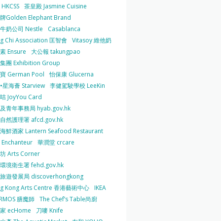
HKCSS
茶皇殿 Jasmine Cuisine
Golden Elephant Brand
牛奶公司 Nestle
Casablanca
g Chi Association 匡智會
Vitasoy 維他奶
 Ensure
大公報 takungpao
團 Exhibition Group
 German Pool
怡保康 Glucerna
星海薈 Starview
李健駕駛學校 LeeKin
 JoyYou Card
及青年事務局 hyab.gov.hk
然護理署 afcd.gov.hk
鮮酒家 Lantern Seafood Restaurant
Enchanteur
華潤堂 crcare
 Arts Corner
環境衛生署 fehd.gov.hk
旅遊發展局 discoverhongkong
g Kong Arts Centre 香港藝術中心
IKEA
ERMOS 膳魔師
The Chef’s Table尚廚
家 ecHome
刀嘜 Knife