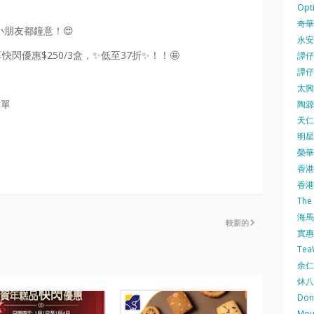
Opti
奇華餅
小朋友都鐘意！😍
永安
閃優惠$250/3盒，✨低至37折✨！！🤩
譚仔三
譚仔
太興 
簡單
陶源酒
天仁茗
明星
榮華 
香港紅
香港公
The
海馬 
較新的
實惠 
Te
余仁生
炑八
Do
Mo