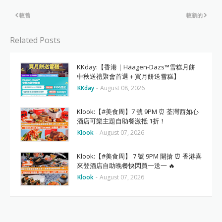
較舊
較新的
Related Posts
KKday:【香港｜Häagen-Dazs™雪糕月餅
中秋送禮聚會首選＋買月餅送雪糕】
KKday
-
August 08, 2026
Klook:【#美食周】7 號 9PM ⏰ 荃灣西如心
酒店可樂主題自助餐激抵 1折！
Klook
-
August 07, 2026
Klook:【#美食周】 7 號 9PM 開搶 ⏰ 香港喜
來登酒店自助晚餐快閃買一送一 🔥
Klook
-
August 07, 2026