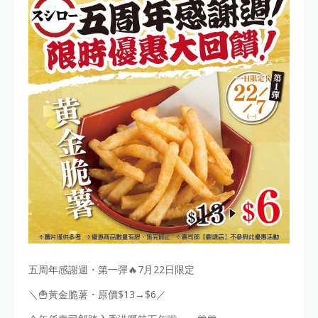
五周年感謝週・第一彈🔥7月22日限定
＼🍟黃金脆薯・原價$13→$6／