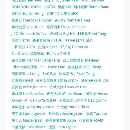
南記粉麵 Nam Kee
盞記 First Edible Nest
翠華 Tsui Wah
DON DON DONKI
am730
優品360
斯林百蘭 Slumberland
韓印紅 HanYinHong
香港中文大學 CUHK
香港仔 lionrockdaily.com
南北行 Nam Pei Hong
維特健靈 Vita Green
龍寶酒家 Dragon Palace
J.CO Donuts & Coffee
WeChat Pay HK
利東集團 Lei Tung
暉致 Viatris
香港貿發局 HKTDC
Kawai 日本肝油丸
一田百貨 YATA
先施 Sincere
戶戶送 Deliveroo
StarCruises麗星郵輪
Buffalo 牛頭牌
敏華冰廳 Men Wah Beng Teng
迪士尼樂園 Disneyland
Ulferts 歐化傢俬
牛一 Nabe One
稻埕飯店 Dào Chéng
簡簡單單 ecLiving
BoC Pay
位元堂 Wai Yuen Tong
官燕棧 ibnest
長者安居協會 schsa.org.hk
Starbucks 星巴克
安興號 onhingho.com
富城火鍋 Treasure City
李錦記 Lee Kum Kee
正冬火鍋 Winter Steam
軒琴居 Hecom
Alipay HK
Ca-Tu-Ya 吉豚屋
康樂及文化事務署 lcsd.gov.hk
永年士多 Wing Nin Noodle
牛大帥 Niu Da Shuai
勞工處 labour.gov.hk
張公館 ckkdining.com
淘寶 Taobao
牛大人 Master Beef
賽馬會耆智園 jccpa
亞參雞飯 ASAM
卡撒天嬌 Casablanca
放題
牛陣 Gyujin