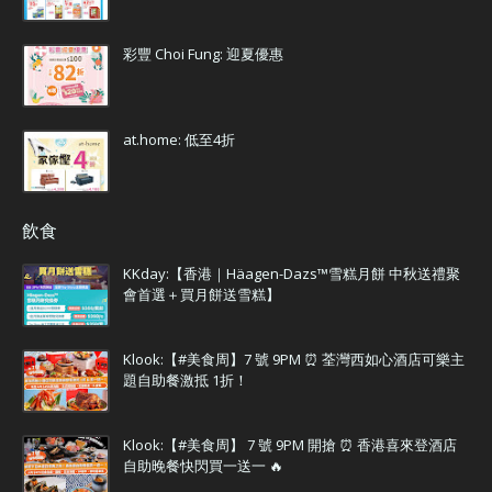
彩豐 Choi Fung: 迎夏優惠
at.home: 低至4折
飲食
KKday:【香港｜Häagen-Dazs™雪糕月餅 中秋送禮聚
會首選＋買月餅送雪糕】
Klook:【#美食周】7 號 9PM ⏰ 荃灣西如心酒店可樂主
題自助餐激抵 1折！
Klook:【#美食周】 7 號 9PM 開搶 ⏰ 香港喜來登酒店
自助晚餐快閃買一送一 🔥