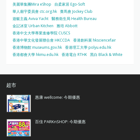
美麗華集團Mira eShop
自柔家居 Ego-Soft
華人廟宇委員會 ctc.org.hk
賽馬會 Jockey Club
遊艇主義 Aviva Yacht
醫務衛生局 Health Bureau
金記冰室 Urban Kitchen
雅培 Abbott
香港中文大學專業進修學院 CUSCS
香港中華文化發展聯合會 HKCCDA
香港創科展 hksciencefair
香港博物館 museums.gov.hk
香港理工大學 polyu.edu.hk
香港都會大學 hkmu.edu.hk
香港電台 RTHK
黑白 Black & White
超市
惠康 wellcome: 今期優惠
百佳 PARKnSHOP: 今期優惠