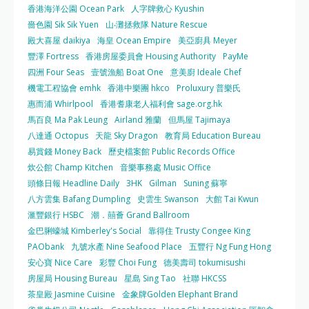
香港海洋公園 Ocean Park
人字牌救心 Kyushin
嗇色園 Sik Sik Yuen
山‧灘拯救隊 Nature Rescue
殿大喜屋 daikiya
海皇 Ocean Empire
美亞廚具 Meyer
豐澤 Fortress
香港房屋委員會 Housing Authority
PayMe
四洲 Four Seas
壹號漁船 Boat One
意美廚 Ideale Chef
機電工程協會 emhk
香港中樂團 hkco
Proluxury 普樂氏
惠而浦 Whirlpool
香港耆康老人福利會 sage.org.hk
馬百良 Ma Pak Leung
Airland 雅蘭
但馬屋 Tajimaya
八達通 Octopus
天龍 Sky Dragon
教育局 Education Bureau
易賞錢 Money Back
歷史檔案館 Public Records Office
炊公館 Champ Kitchen
音樂事務處 Music Office
頭條日報 Headline Daily
3HK
Gilman
Suning 蘇寧
八方雲集 Bafang Dumpling
史雲生 Swanson
大館 Tai Kwun
滙豐銀行 HSBC
潮．囍薈 Grand Ballroom
金巴脷蠔城 Kimberley's Social
靠得住 Trusty Congee King
PAObank
九號水產 Nine Seafood Place
五豐行 Ng Fung Hong
安心寶 Nice Care
彩豐 Choi Fung
德美壽司 tokumisushi
房屋局 Housing Bureau
星島 Sing Tao
社聯 HKCSS
茶皇殿 Jasmine Cuisine
金象牌Golden Elephant Brand