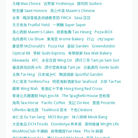
大棧 Max Choice
吉野家 Yoshinoya
壽司郎 Sushiro
聖安娜 Saint Honore
美心中菜 Maxim's Chinese
女青 - 職涯發展及持續教育部 YWCA
Sasa 莎莎
天天有魚 Fruitful Yield
一粥麵 Super Super
美心西餅 Maxim's Cakes
稻香集團 Tao Heung
Pizza-BOX
魚尚壽司 Uo-Show
東海堂 Arome Bakery
行山
city'super
麥當勞 McDonald's
Pizza Hut
嘉頓 Garden
Greendotdot
Optical 88
爭鮮 Sushi Express
奇華餅家 Kee Wah Bakery
Eikowada
KFC
永安百貨 Wing On
譚仔三哥 Tam Jai Sam Gor
僱員再培訓局 erb
譚仔雲南米線 Tam Jai
元氣壽司 Genki Sushi
太興 Tai Hing
日本城 JHC
陶源酒家 Sportful Garden
天仁茗茶 TenRensTea
明星海鮮酒家Star Seafood
大班 Tai Pan
榮華 Wing Wah
香港紅十字會 Hong Kong Red Cross
香港公共圖書館 hkpl.gov.hk
The Spaghetti House 意粉屋
海馬 Sea Horse
Pacific Coffee
安記 On Kee
實惠 Pricerite
Ulfenbo 歐化寶
TeaWood 茶木
千色Citistore
余仁生 Eu Yan Sang
MOS Burger
炑八韓烤 Meok Bang
大昌食品 DCH Foods
Dondonya 丼丼屋
萊特維健 Wright Life
MouMouClub 牛涮鍋
裕華國貨Yue Hwa
Pho le 錦麗