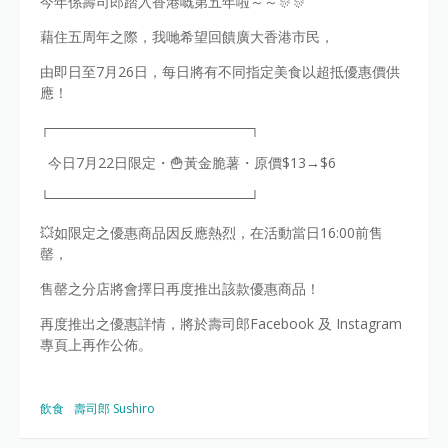
今年係壽司郎踏入香港嘅第五年啦～～🎊🎊
藉住五周年之際，我哋希望回饋廣大香港市民，
由即日至7月26日，每日將有不同指定美食以超抵優惠價供
應！
┌────────────────────┐
今日7月22日限定・🍟黃金脆薯・原價$13→$6
└────────────────────┘
💥如限定之優惠商品因反應熱烈，在活動當日16:00前售
罄，
售罄之分店將會擇日再度推出該款優惠商品！
再度推出之優惠詳情，將於壽司郎Facebook 及 Instagram
專頁上再作公佈。
飲食
壽司郎 Sushiro