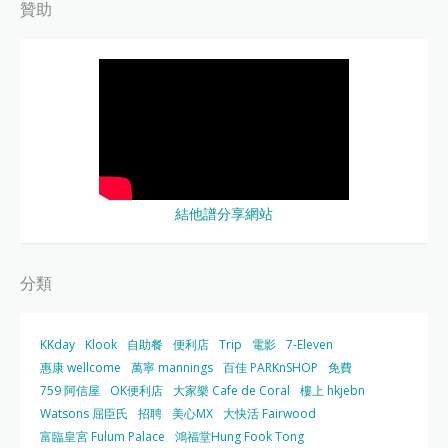
贊助
結他譜分享網站
分類
KKday
Klook
自助餐
便利店
Trip
電影
7-Eleven
惠康 wellcome
萬寧 mannings
百佳 PARKnSHOP
免費
759 阿信屋
OK便利店
大家樂 Cafe de Coral
樓上 hkjebn
Watsons 屈臣氏
招聘
美心MX
大快活 Fairwood
富臨皇宮 Fulum Palace
鴻福堂Hung Fook Tong