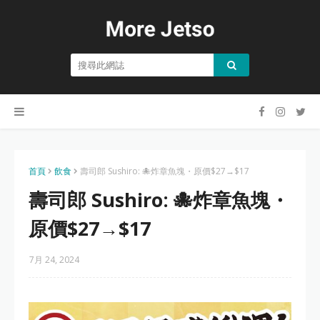
首頁
飲食
壽司郎 Sushiro: 🐙炸章魚塊・原價$27→$17
壽司郎 Sushiro: 🐙炸章魚塊・
原價$27→$17
7月 24, 2024