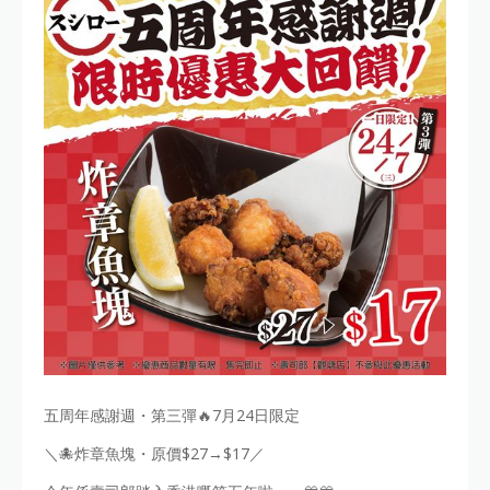
五周年感謝週・第三彈🔥7月24日限定
＼🐙炸章魚塊・原價$27→$17／