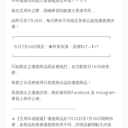
今年係壽司郎踏入香港嘅第五年啦～～🎊🎊
藉住五周年之際，我哋希望回饋廣大香港市民，
由即日至7月26日，每日將有不同指定美食以超抵優惠價供
應！
┌─────────────────────────────────┐
今日7月24日限定・🐙炸章魚塊・原價$27→$17
└─────────────────────────────────┘
💥如限定之優惠商品因反應熱烈，在活動當日16:00前售
罄，
售罄之分店將會擇日再度推出該款優惠商品！
再度推出之優惠詳情，將於壽司郎Facebook 及 Instagram
專頁上再作公佈。
---------------------------------------------
🔸【五周年感謝週】優惠商品於7月22日至7月26日期間供
應，各商品的推廣優惠期有所不同，詳情請參閱帖文內容