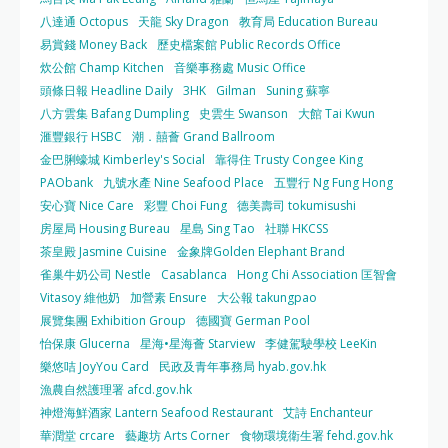
八達通 Octopus
天龍 Sky Dragon
教育局 Education Bureau
易賞錢 Money Back
歷史檔案館 Public Records Office
炊公館 Champ Kitchen
音樂事務處 Music Office
頭條日報 Headline Daily
3HK
Gilman
Suning 蘇寧
八方雲集 Bafang Dumpling
史雲生 Swanson
大館 Tai Kwun
滙豐銀行 HSBC
潮．囍薈 Grand Ballroom
金巴脷蠔城 Kimberley's Social
靠得住 Trusty Congee King
PAObank
九號水產 Nine Seafood Place
五豐行 Ng Fung Hong
安心寶 Nice Care
彩豐 Choi Fung
德美壽司 tokumisushi
房屋局 Housing Bureau
星島 Sing Tao
社聯 HKCSS
茶皇殿 Jasmine Cuisine
金象牌Golden Elephant Brand
雀巢牛奶公司 Nestle
Casablanca
Hong Chi Association 匡智會
Vitasoy 維他奶
加營素 Ensure
大公報 takungpao
展覽集團 Exhibition Group
德國寶 German Pool
怡保康 Glucerna
星海•星海薈 Starview
李健駕駛學校 LeeKin
樂悠咭 JoyYou Card
民政及青年事務局 hyab.gov.hk
漁農自然護理署 afcd.gov.hk
神燈海鮮酒家 Lantern Seafood Restaurant
艾詩 Enchanteur
華潤堂 crcare
藝趣坊 Arts Corner
食物環境衛生署 fehd.gov.hk