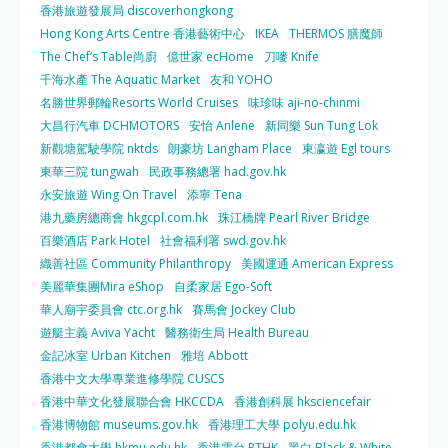
香港旅遊發展局 discoverhongkong
Hong Kong Arts Centre 香港藝術中心
IKEA
THERMOS 膳魔師
The Chef’s Table尚廚
億世家 ecHome
刀嘜 Knife
千海水產 The Aquatic Market
友和 YOHO
名勝世界郵輪Resorts World Cruises
味珍味 aji-no-chinmi
大昌行汽車 DCHMOTORS
安怡 Anlene
新同樂 Sun Tung Lok
新觀塘駕駛學院 nktds
朗豪坊 Langham Place
東瀛遊 Egl tours
東華三院 tungwah
民政事務總署 had.gov.hk
永安旅遊 Wing On Travel
添寧 Tena
港九藥房總商會 hkgcpl.com.hk
珠江橋牌 Pearl River Bridge
百樂酒店 Park Hotel
社會福利署 swd.gov.hk
織善社區 Community Philanthropy
美國運通 American Express
美麗華集團Mira eShop
自柔家居 Ego-Soft
華人廟宇委員會 ctc.org.hk
賽馬會 Jockey Club
遊艇主義 Aviva Yacht
醫務衛生局 Health Bureau
金記冰室 Urban Kitchen
雅培 Abbott
香港中文大學專業進修學院 CUSCS
香港中華文化發展聯合會 HKCCDA
香港創科展 hksciencefair
香港博物館 museums.gov.hk
香港理工大學 polyu.edu.hk
香港都會大學 hkmu.edu.hk
香港電台 RTHK
黑白 Black & White