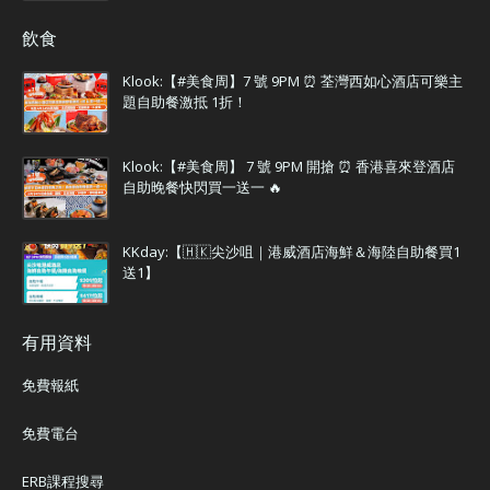
飲食
Klook:【#美食周】7 號 9PM ⏰ 荃灣西如心酒店可樂主
題自助餐激抵 1折！
Klook:【#美食周】 7 號 9PM 開搶 ⏰ 香港喜來登酒店
自助晚餐快閃買一送一 🔥
KKday:【🇭🇰尖沙咀｜港威酒店海鮮＆海陸自助餐買1
送1】
有用資料
免費報紙
免費電台
ERB課程搜尋