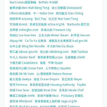
StarCruises麗星郵輪
Buffalo 牛頭牌
敏華冰廳 Men Wah Beng Teng
迪士尼樂園 Disneyland
Ulferts 歐化傢俬
牛一 Nabe One
稻埕飯店 Dào Chéng
簡簡單單 ecLiving
BoC Pay
位元堂 Wai Yuen Tong
官燕棧 ibnest
長者安居協會 schsa.org.hk
Starbucks 星巴克
安興號 onhingho.com
富城火鍋 Treasure City
李錦記 Lee Kum Kee
正冬火鍋 Winter Steam
軒琴居 Hecom
Alipay HK
Ca-Tu-Ya 吉豚屋
康樂及文化事務署 lcsd.gov.hk
永年士多 Wing Nin Noodle
牛大帥 Niu Da Shuai
勞工處 labour.gov.hk
張公館 ckkdining.com
淘寶 Taobao
牛大人 Master Beef
賽馬會耆智園 jccpa
亞參雞飯 ASAM
卡撒天嬌 Casablanca
放題
牛陣 Gyujin
香港海洋公園 Ocean Park
人字牌救心 Kyushin
嗇色園 Sik Sik Yuen
山‧灘拯救隊 Nature Rescue
殿大喜屋 daikiya
海皇 Ocean Empire
美亞廚具 Meyer
豐澤 Fortress
香港房屋委員會 Housing Authority
PayMe
四洲 Four Seas
壹號漁船 Boat One
意美廚 Ideale Chef
機電工程協會 emhk
香港中樂團 hkco
Proluxury 普樂氏
惠而浦 Whirlpool
香港耆康老人福利會 sage.org.hk
馬百良 Ma Pak Leung
Airland 雅蘭
但馬屋 Tajimaya