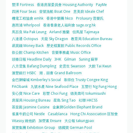
豐澤 Fortress
香港房屋委員會 Housing Authority
PayMe
四洲 Four Seas
壹號漁船 Boat One
意美廚 Ideale Chef
機電工程協會 emhk
香港中樂團 hkco
Proluxury 普樂氏
惠而浦 Whirlpool
香港耆康老人福利會 sage.org.hk
馬百良 Ma Pak Leung
Airland 雅蘭
但馬屋 Tajimaya
八達通 Octopus
天龍 Sky Dragon
教育局 Education Bureau
易賞錢 Money Back
歷史檔案館 Public Records Office
炊公館 Champ Kitchen
音樂事務處 Music Office
頭條日報 Headline Daily
3HK
Gilman
Suning 蘇寧
八方雲集 Bafang Dumpling
史雲生 Swanson
大館 Tai Kwun
滙豐銀行 HSBC
潮．囍薈 Grand Ballroom
金巴脷蠔城 Kimberley's Social
靠得住 Trusty Congee King
PAObank
九號水產 Nine Seafood Place
五豐行 Ng Fung Hong
安心寶 Nice Care
彩豐 Choi Fung
德美壽司 tokumisushi
房屋局 Housing Bureau
星島 Sing Tao
社聯 HKCSS
茶皇殿 Jasmine Cuisine
金象牌Golden Elephant Brand
雀巢牛奶公司 Nestle
Casablanca
Hong Chi Association 匡智會
Vitasoy 維他奶
加營素 Ensure
大公報 takungpao
展覽集團 Exhibition Group
德國寶 German Pool