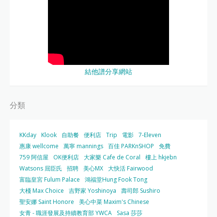
結他譜分享網站
分類
KKday
Klook
自助餐
便利店
Trip
電影
7-Eleven
惠康 wellcome
萬寧 mannings
百佳 PARKnSHOP
免費
759 阿信屋
OK便利店
大家樂 Cafe de Coral
樓上 hkjebn
Watsons 屈臣氏
招聘
美心MX
大快活 Fairwood
富臨皇宮 Fulum Palace
鴻福堂Hung Fook Tong
大棧 Max Choice
吉野家 Yoshinoya
壽司郎 Sushiro
聖安娜 Saint Honore
美心中菜 Maxim's Chinese
女青 - 職涯發展及持續教育部 YWCA
Sasa 莎莎