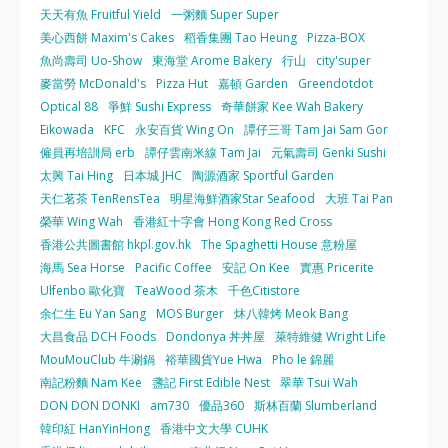
天天有魚 Fruitful Yield
一粥麵 Super Super
美心西餅 Maxim's Cakes
稻香集團 Tao Heung
Pizza-BOX
魚尚壽司 Uo-Show
東海堂 Arome Bakery
行山
city'super
麥當勞 McDonald's
Pizza Hut
嘉頓 Garden
Greendotdot
Optical 88
爭鮮 Sushi Express
奇華餅家 Kee Wah Bakery
Eikowada
KFC
永安百貨 Wing On
譚仔三哥 Tam Jai Sam Gor
僱員再培訓局 erb
譚仔雲南米線 Tam Jai
元氣壽司 Genki Sushi
太興 Tai Hing
日本城 JHC
陶源酒家 Sportful Garden
天仁茗茶 TenRensTea
明星海鮮酒家Star Seafood
大班 Tai Pan
榮華 Wing Wah
香港紅十字會 Hong Kong Red Cross
香港公共圖書館 hkpl.gov.hk
The Spaghetti House 意粉屋
海馬 Sea Horse
Pacific Coffee
安記 On Kee
實惠 Pricerite
Ulfenbo 歐化寶
TeaWood 茶木
千色Citistore
余仁生 Eu Yan Sang
MOS Burger
炑八韓烤 Meok Bang
大昌食品 DCH Foods
Dondonya 丼丼屋
萊特維健 Wright Life
MouMouClub 牛涮鍋
裕華國貨Yue Hwa
Pho le 錦麗
南記粉麵 Nam Kee
盞記 First Edible Nest
翠華 Tsui Wah
DON DON DONKI
am730
優品360
斯林百蘭 Slumberland
韓印紅 HanYinHong
香港中文大學 CUHK