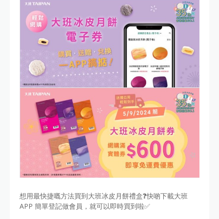
想用最快捷嘅方法買到大班冰皮月餅禮盒❓快啲下載大班
APP 簡單登記做會員，就可以即時買到啦✅