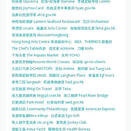
怡保康 Glucerna
星海•星海薈 Starview
李健駕駛學校 LeeKin
樂悠咭 JoyYou Card
民政及青年事務局 hyab.gov.hk
漁農自然護理署 afcd.gov.hk
神燈海鮮酒家 Lantern Seafood Restaurant
艾詩 Enchanteur
華潤堂 crcare
藝趣坊 Arts Corner
食物環境衛生署 fehd.gov.hk
香港旅遊發展局 discoverhongkong
Hong Kong Arts Centre 香港藝術中心
IKEA
THERMOS 膳魔師
The Chef’s Table尚廚
億世家 ecHome
刀嘜 Knife
千海水產 The Aquatic Market
友和 YOHO
名勝世界郵輪Resorts World Cruises
味珍味 aji-no-chinmi
大昌行汽車 DCHMOTORS
安怡 Anlene
新同樂 Sun Tung Lok
新觀塘駕駛學院 nktds
朗豪坊 Langham Place
東瀛遊 Egl tours
東華三院 tungwah
民政事務總署 had.gov.hk
永安旅遊 Wing On Travel
添寧 Tena
港九藥房總商會 hkgcpl.com.hk
珠江橋牌 Pearl River Bridge
百樂酒店 Park Hotel
社會福利署 swd.gov.hk
織善社區 Community Philanthropy
美國運通 American Express
美麗華集團Mira eShop
自柔家居 Ego-Soft
華人廟宇委員會 ctc.org.hk
賽馬會 Jockey Club
遊艇主義 Aviva Yacht
醫務衛生局 Health Bureau