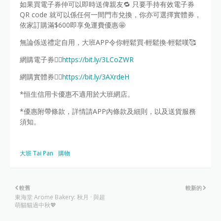
如果買電子券仲可以即時送俾親友🔁 只要手持有效電子券
QR code 就可以係任何一間門市兌換，你亦可選擇實體券，
依家訂購滿$600即享免運費優惠🤩
無論係送禮定自用，大班APP令你輕鬆買‧輕鬆換‧輕鬆嘆🥰
網購電子券👉🏼
https://bit.ly/3LCoZWR
網購實體券👉🏼
https://bit.ly/3AXrdeH
*恒生信用卡優惠不適用於大班網店。
*優惠附帶條款，詳情請APP內條款及細則，以及送貨服務
須知。
大班 Tai Pan
購物
較舊
較新的
東海堂 Arome Bakery: 秋月 · 與超
萌貓貓過中秋💖