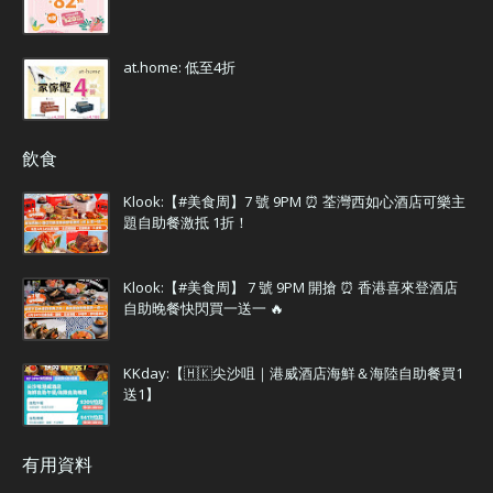
at.home: 低至4折
飲食
Klook:【#美食周】7 號 9PM ⏰ 荃灣西如心酒店可樂主
題自助餐激抵 1折！
Klook:【#美食周】 7 號 9PM 開搶 ⏰ 香港喜來登酒店
自助晚餐快閃買一送一 🔥
KKday:【🇭🇰尖沙咀｜港威酒店海鮮＆海陸自助餐買1
送1】
有用資料