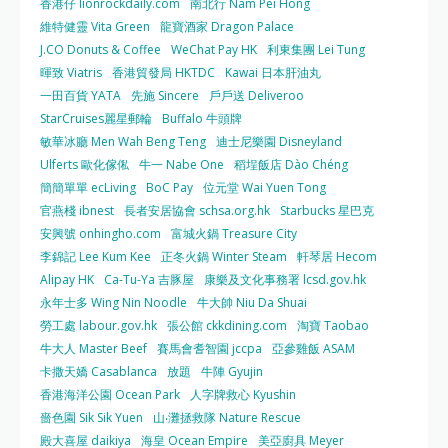
香港仔 lionrockdaily.com
南北行 Nam Pei Hong
維特健靈 Vita Green
龍寶酒家 Dragon Palace
J.CO Donuts & Coffee
WeChat Pay HK
利東集團 Lei Tung
暉致 Viatris
香港貿發局 HKTDC
Kawai 日本肝油丸
一田百貨 YATA
先施 Sincere
戶戶送 Deliveroo
StarCruises麗星郵輪
Buffalo 牛頭牌
敏華冰廳 Men Wah Beng Teng
迪士尼樂園 Disneyland
Ulferts 歐化傢俬
牛一 Nabe One
稻埕飯店 Dào Chéng
簡簡單單 ecLiving
BoC Pay
位元堂 Wai Yuen Tong
官燕棧 ibnest
長者安居協會 schsa.org.hk
Starbucks 星巴克
安興號 onhingho.com
富城火鍋 Treasure City
李錦記 Lee Kum Kee
正冬火鍋 Winter Steam
軒琴居 Hecom
Alipay HK
Ca-Tu-Ya 吉豚屋
康樂及文化事務署 lcsd.gov.hk
永年士多 Wing Nin Noodle
牛大帥 Niu Da Shuai
勞工處 labour.gov.hk
張公館 ckkdining.com
淘寶 Taobao
牛大人 Master Beef
賽馬會耆智園 jccpa
亞參雞飯 ASAM
卡撒天嬌 Casablanca
放題
牛陣 Gyujin
香港海洋公園 Ocean Park
人字牌救心 Kyushin
嗇色園 Sik Sik Yuen
山‧灘拯救隊 Nature Rescue
殿大喜屋 daikiya
海皇 Ocean Empire
美亞廚具 Meyer