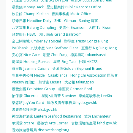
八達通 Octopus
天龍 Sky Dragon
教育局 Education Bureau
易賞錢 Money Back
歷史檔案館 Public Records Office
炊公館 Champ Kitchen
音樂事務處 Music Office
頭條日報 Headline Daily
3HK
Gilman
Suning 蘇寧
八方雲集 Bafang Dumpling
史雲生 Swanson
大館 Tai Kwun
滙豐銀行 HSBC
潮．囍薈 Grand Ballroom
金巴脷蠔城 Kimberley's Social
靠得住 Trusty Congee King
PAObank
九號水產 Nine Seafood Place
五豐行 Ng Fung Hong
安心寶 Nice Care
彩豐 Choi Fung
德美壽司 tokumisushi
房屋局 Housing Bureau
星島 Sing Tao
社聯 HKCSS
茶皇殿 Jasmine Cuisine
金象牌Golden Elephant Brand
雀巢牛奶公司 Nestle
Casablanca
Hong Chi Association 匡智會
Vitasoy 維他奶
加營素 Ensure
大公報 takungpao
展覽集團 Exhibition Group
德國寶 German Pool
怡保康 Glucerna
星海•星海薈 Starview
李健駕駛學校 LeeKin
樂悠咭 JoyYou Card
民政及青年事務局 hyab.gov.hk
漁農自然護理署 afcd.gov.hk
神燈海鮮酒家 Lantern Seafood Restaurant
艾詩 Enchanteur
華潤堂 crcare
藝趣坊 Arts Corner
食物環境衛生署 fehd.gov.hk
香港旅遊發展局 discoverhongkong