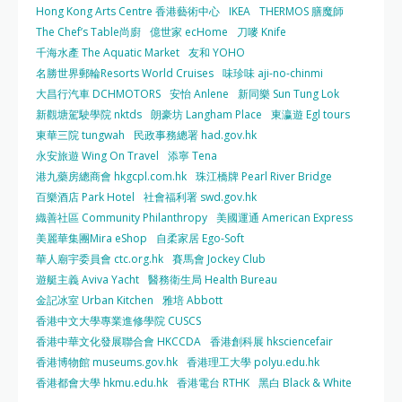
Hong Kong Arts Centre 香港藝術中心
IKEA
THERMOS 膳魔師
The Chef’s Table尚廚
億世家 ecHome
刀嘜 Knife
千海水產 The Aquatic Market
友和 YOHO
名勝世界郵輪Resorts World Cruises
味珍味 aji-no-chinmi
大昌行汽車 DCHMOTORS
安怡 Anlene
新同樂 Sun Tung Lok
新觀塘駕駛學院 nktds
朗豪坊 Langham Place
東瀛遊 Egl tours
東華三院 tungwah
民政事務總署 had.gov.hk
永安旅遊 Wing On Travel
添寧 Tena
港九藥房總商會 hkgcpl.com.hk
珠江橋牌 Pearl River Bridge
百樂酒店 Park Hotel
社會福利署 swd.gov.hk
織善社區 Community Philanthropy
美國運通 American Express
美麗華集團Mira eShop
自柔家居 Ego-Soft
華人廟宇委員會 ctc.org.hk
賽馬會 Jockey Club
遊艇主義 Aviva Yacht
醫務衛生局 Health Bureau
金記冰室 Urban Kitchen
雅培 Abbott
香港中文大學專業進修學院 CUSCS
香港中華文化發展聯合會 HKCCDA
香港創科展 hksciencefair
香港博物館 museums.gov.hk
香港理工大學 polyu.edu.hk
香港都會大學 hkmu.edu.hk
香港電台 RTHK
黑白 Black & White