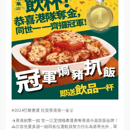
#2024巴黎奧運 狂賀香港第一金🥇
🤺香港劍擊一姐 世一江旻憓喺奧運勇奪香港今屆首面金牌！
🙏🏻首先要多謝一姐同各位運動員努力付出為港爭光外，翠