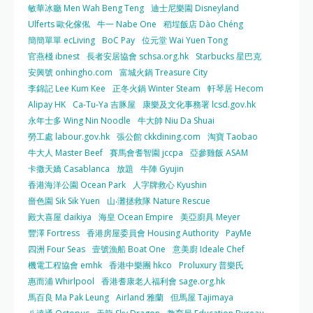
敏華冰廳 Men Wah Beng Teng
迪士尼樂園 Disneyland
Ulferts 歐化傢俬
牛一 Nabe One
稻埕飯店 Dào Chéng
簡簡單單 ecLiving
BoC Pay
位元堂 Wai Yuen Tong
官燕棧 ibnest
長者安居協會 schsa.org.hk
Starbucks 星巴克
安興號 onhingho.com
富城火鍋 Treasure City
李錦記 Lee Kum Kee
正冬火鍋 Winter Steam
軒琴居 Hecom
Alipay HK
Ca-Tu-Ya 吉豚屋
康樂及文化事務署 lcsd.gov.hk
永年士多 Wing Nin Noodle
牛大帥 Niu Da Shuai
勞工處 labour.gov.hk
張公館 ckkdining.com
淘寶 Taobao
牛大人 Master Beef
賽馬會耆智園 jccpa
亞參雞飯 ASAM
卡撒天嬌 Casablanca
放題
牛陣 Gyujin
香港海洋公園 Ocean Park
人字牌救心 Kyushin
嗇色園 Sik Sik Yuen
山‧灘拯救隊 Nature Rescue
殿大喜屋 daikiya
海皇 Ocean Empire
美亞廚具 Meyer
豐澤 Fortress
香港房屋委員會 Housing Authority
PayMe
四洲 Four Seas
壹號漁船 Boat One
意美廚 Ideale Chef
機電工程協會 emhk
香港中樂團 hkco
Proluxury 普樂氏
惠而浦 Whirlpool
香港耆康老人福利會 sage.org.hk
馬百良 Ma Pak Leung
Airland 雅蘭
但馬屋 Tajimaya