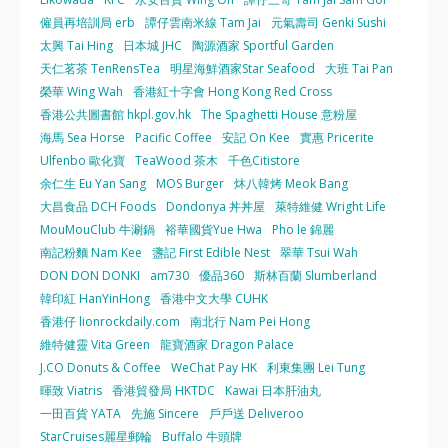
僱員再培訓局 erb
譚仔雲南米線 Tam Jai
元氣壽司 Genki Sushi
太興 Tai Hing
日本城 JHC
陶源酒家 Sportful Garden
天仁茗茶 TenRensTea
明星海鮮酒家Star Seafood
大班 Tai Pan
榮華 Wing Wah
香港紅十字會 Hong Kong Red Cross
香港公共圖書館 hkpl.gov.hk
The Spaghetti House 意粉屋
海馬 Sea Horse
Pacific Coffee
安記 On Kee
實惠 Pricerite
Ulfenbo 歐化寶
TeaWood 茶木
千色Citistore
余仁生 Eu Yan Sang
MOS Burger
炑八韓烤 Meok Bang
大昌食品 DCH Foods
Dondonya 丼丼屋
萊特維健 Wright Life
MouMouClub 牛涮鍋
裕華國貨Yue Hwa
Pho le 錦麗
南記粉麵 Nam Kee
盞記 First Edible Nest
翠華 Tsui Wah
DON DON DONKI
am730
優品360
斯林百蘭 Slumberland
韓印紅 HanYinHong
香港中文大學 CUHK
香港仔 lionrockdaily.com
南北行 Nam Pei Hong
維特健靈 Vita Green
龍寶酒家 Dragon Palace
J.CO Donuts & Coffee
WeChat Pay HK
利東集團 Lei Tung
暉致 Viatris
香港貿發局 HKTDC
Kawai 日本肝油丸
一田百貨 YATA
先施 Sincere
戶戶送 Deliveroo
StarCruises麗星郵輪
Buffalo 牛頭牌