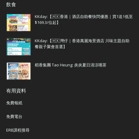
飲食
KKday:【🇭🇰香港｜酒店自助餐快閃優惠｜買1送1低至
$169.3/位起】
KKday:【🇭🇰灣仔｜香港萬麗海景酒店 川味主題自助
餐親子聚會首選】
稻香集團 Tao Heung: 炎炎夏日清涼嘆茶
有用資料
免費報紙
免費電台
ERB課程搜尋