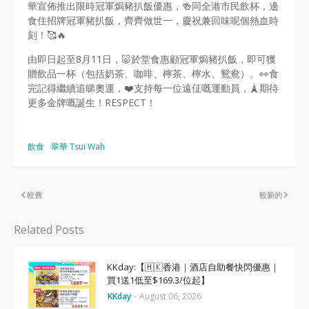
華宣佈推出限時冠軍焗豬扒飯優惠，🍻同全港市民飲杯，邊
食住招牌冠軍豬扒飯，齊齊做世一，慶祝兼回味呢個熱血時
刻！🥰🔥
由即日起至8月11日，🐷於堂食惠顧冠軍焗豬扒飯，即可獲
贈飲品一杯（包括奶茶、咖啡、檸茶、檸水、鴛鴦）。👀食
完記得繼續追睇奧運，❤️支持每一位遠佂嘅運動員，🗼期待
更多金牌嘅誕生！RESPECT！
飲食
翠華 Tsui Wah
較舊
較新的
Related Posts
KKday:【🇭🇰香港｜酒店自助餐快閃優惠｜
買1送1低至$169.3/位起】
KKday
-
August 06, 2026