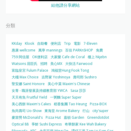
結他譜分享網站
分類
KKday
Klook
自助餐
便利店
Trip
電影
7-Eleven
惠康 wellcome
萬寧 mannings
百佳 PARKnSHOP
免費
759 阿信屋
OK便利店
大家樂 Cafe de Coral
樓上 hkjebn
Watsons 屈臣氏
招聘
美心MX
大快活 Fairwood
富臨皇宮 Fulum Palace
鴻福堂Hung Fook Tong
大棧 Max Choice
吉野家 Yoshinoya
壽司郎 Sushiro
聖安娜 Saint Honore
美心中菜 Maxim's Chinese
女青 - 職涯發展及持續教育部 YWCA
Sasa 莎莎
天天有魚 Fruitful Yield
一粥麵 Super Super
美心西餅 Maxim's Cakes
稻香集團 Tao Heung
Pizza-BOX
魚尚壽司 Uo-Show
東海堂 Arome Bakery
行山
city'super
麥當勞 McDonald's
Pizza Hut
嘉頓 Garden
Greendotdot
Optical 88
爭鮮 Sushi Express
奇華餅家 Kee Wah Bakery
Eikowada
KFC
永安百貨 Wing On
譚仔三哥 Tam Jai Sam Gor