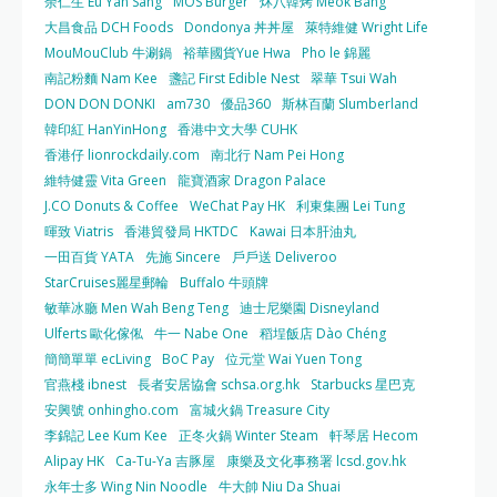
余仁生 Eu Yan Sang
MOS Burger
炑八韓烤 Meok Bang
大昌食品 DCH Foods
Dondonya 丼丼屋
萊特維健 Wright Life
MouMouClub 牛涮鍋
裕華國貨Yue Hwa
Pho le 錦麗
南記粉麵 Nam Kee
盞記 First Edible Nest
翠華 Tsui Wah
DON DON DONKI
am730
優品360
斯林百蘭 Slumberland
韓印紅 HanYinHong
香港中文大學 CUHK
香港仔 lionrockdaily.com
南北行 Nam Pei Hong
維特健靈 Vita Green
龍寶酒家 Dragon Palace
J.CO Donuts & Coffee
WeChat Pay HK
利東集團 Lei Tung
暉致 Viatris
香港貿發局 HKTDC
Kawai 日本肝油丸
一田百貨 YATA
先施 Sincere
戶戶送 Deliveroo
StarCruises麗星郵輪
Buffalo 牛頭牌
敏華冰廳 Men Wah Beng Teng
迪士尼樂園 Disneyland
Ulferts 歐化傢俬
牛一 Nabe One
稻埕飯店 Dào Chéng
簡簡單單 ecLiving
BoC Pay
位元堂 Wai Yuen Tong
官燕棧 ibnest
長者安居協會 schsa.org.hk
Starbucks 星巴克
安興號 onhingho.com
富城火鍋 Treasure City
李錦記 Lee Kum Kee
正冬火鍋 Winter Steam
軒琴居 Hecom
Alipay HK
Ca-Tu-Ya 吉豚屋
康樂及文化事務署 lcsd.gov.hk
永年士多 Wing Nin Noodle
牛大帥 Niu Da Shuai