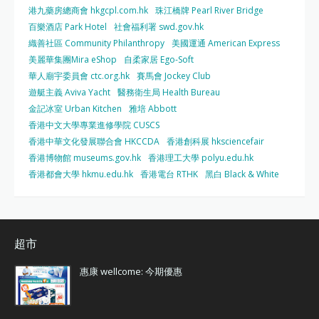
港九藥房總商會 hkgcpl.com.hk
珠江橋牌 Pearl River Bridge
百樂酒店 Park Hotel
社會福利署 swd.gov.hk
織善社區 Community Philanthropy
美國運通 American Express
美麗華集團Mira eShop
自柔家居 Ego-Soft
華人廟宇委員會 ctc.org.hk
賽馬會 Jockey Club
遊艇主義 Aviva Yacht
醫務衛生局 Health Bureau
金記冰室 Urban Kitchen
雅培 Abbott
香港中文大學專業進修學院 CUSCS
香港中華文化發展聯合會 HKCCDA
香港創科展 hksciencefair
香港博物館 museums.gov.hk
香港理工大學 polyu.edu.hk
香港都會大學 hkmu.edu.hk
香港電台 RTHK
黑白 Black & White
超市
惠康 wellcome: 今期優惠