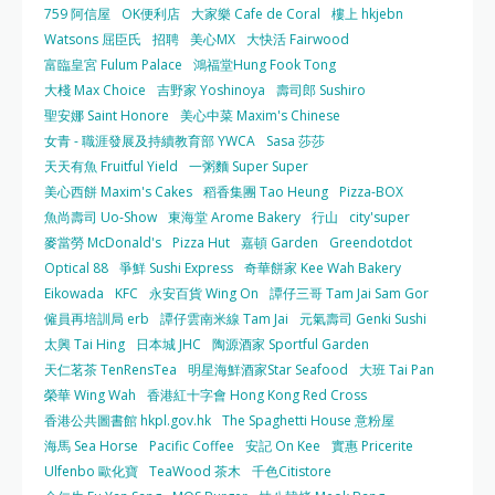
759 阿信屋
OK便利店
大家樂 Cafe de Coral
樓上 hkjebn
Watsons 屈臣氏
招聘
美心MX
大快活 Fairwood
富臨皇宮 Fulum Palace
鴻福堂Hung Fook Tong
大棧 Max Choice
吉野家 Yoshinoya
壽司郎 Sushiro
聖安娜 Saint Honore
美心中菜 Maxim's Chinese
女青 - 職涯發展及持續教育部 YWCA
Sasa 莎莎
天天有魚 Fruitful Yield
一粥麵 Super Super
美心西餅 Maxim's Cakes
稻香集團 Tao Heung
Pizza-BOX
魚尚壽司 Uo-Show
東海堂 Arome Bakery
行山
city'super
麥當勞 McDonald's
Pizza Hut
嘉頓 Garden
Greendotdot
Optical 88
爭鮮 Sushi Express
奇華餅家 Kee Wah Bakery
Eikowada
KFC
永安百貨 Wing On
譚仔三哥 Tam Jai Sam Gor
僱員再培訓局 erb
譚仔雲南米線 Tam Jai
元氣壽司 Genki Sushi
太興 Tai Hing
日本城 JHC
陶源酒家 Sportful Garden
天仁茗茶 TenRensTea
明星海鮮酒家Star Seafood
大班 Tai Pan
榮華 Wing Wah
香港紅十字會 Hong Kong Red Cross
香港公共圖書館 hkpl.gov.hk
The Spaghetti House 意粉屋
海馬 Sea Horse
Pacific Coffee
安記 On Kee
實惠 Pricerite
Ulfenbo 歐化寶
TeaWood 茶木
千色Citistore