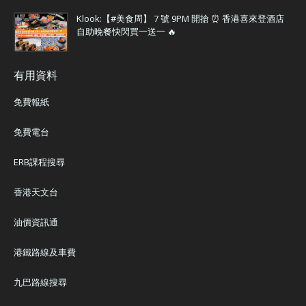
Klook:【#美食周】 7 號 9PM 開搶 ⏰ 香港喜來登酒店
自助晚餐快閃買一送一 🔥
有用資料
免費報紙
免費電台
ERB課程搜尋
香港天文台
油價資訊通
港鐵路線及車費
九巴路線搜尋