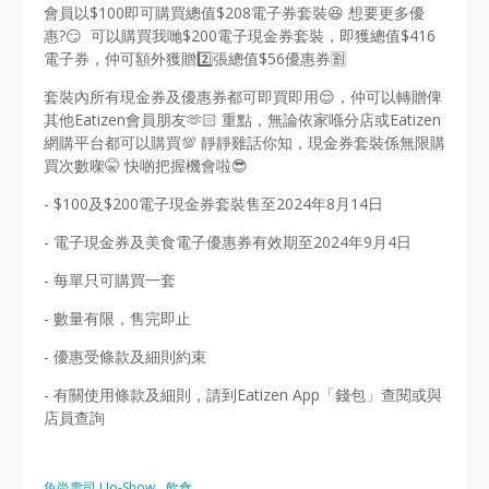
會員以$100即可購買總值$208電子券套裝😆 想要更多優
惠?😏 可以購買我哋$200電子現金券套裝，即獲總值$416
電子券，仲可額外獲贈2️⃣張總值$56優惠券🈹
套裝內所有現金券及優惠券都可即買即用😌，仲可以轉贈俾
其他Eatizen會員朋友🫶🏻 重點，無論依家喺分店或Eatizen
網購平台都可以購買💯 靜靜雞話你知，現金券套裝係無限購
買次數㗎🤫 快啲把握機會啦😎
- $100及$200電子現金券套裝售至2024年8月14日
- 電子現金券及美食電子優惠券有效期至2024年9月4日
- 每單只可購買一套
- 數量有限，售完即止
- 優惠受條款及細則約束
- 有關使用條款及細則，請到Eatizen App「錢包」查閱或與
店員查詢
魚尚壽司 Uo-Show
飲食