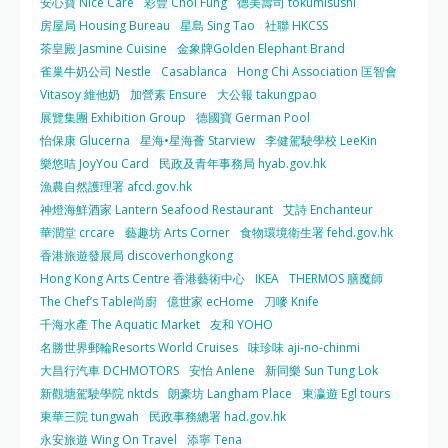
安心寶 Nice Care
彩豐 Choi Fung
德美壽司 tokumisushi
房屋局 Housing Bureau
星島 Sing Tao
社聯 HKCSS
茶皇殿 Jasmine Cuisine
金象牌Golden Elephant Brand
雀巢牛奶公司 Nestle
Casablanca
Hong Chi Association 匡智會
Vitasoy 維他奶
加營素 Ensure
大公報 takungpao
展覽集團 Exhibition Group
德國寶 German Pool
怡保康 Glucerna
星海•星海薈 Starview
李健駕駛學校 LeeKin
樂悠咭 JoyYou Card
民政及青年事務局 hyab.gov.hk
漁農自然護理署 afcd.gov.hk
神燈海鮮酒家 Lantern Seafood Restaurant
艾詩 Enchanteur
華潤堂 crcare
藝趣坊 Arts Corner
食物環境衛生署 fehd.gov.hk
香港旅遊發展局 discoverhongkong
Hong Kong Arts Centre 香港藝術中心
IKEA
THERMOS 膳魔師
The Chef’s Table尚廚
億世家 ecHome
刀嘜 Knife
千海水產 The Aquatic Market
友和 YOHO
名勝世界郵輪Resorts World Cruises
味珍味 aji-no-chinmi
大昌行汽車 DCHMOTORS
安怡 Anlene
新同樂 Sun Tung Lok
新觀塘駕駛學院 nktds
朗豪坊 Langham Place
東瀛遊 Egl tours
東華三院 tungwah
民政事務總署 had.gov.hk
永安旅遊 Wing On Travel
添寧 Tena