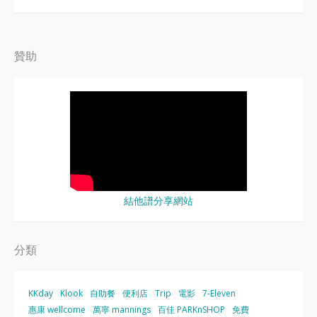
贊助
結他譜分享網站
分類
KKday
Klook
自助餐
便利店
Trip
電影
7-Eleven
惠康 wellcome
萬寧 mannings
百佳 PARKnSHOP
免費