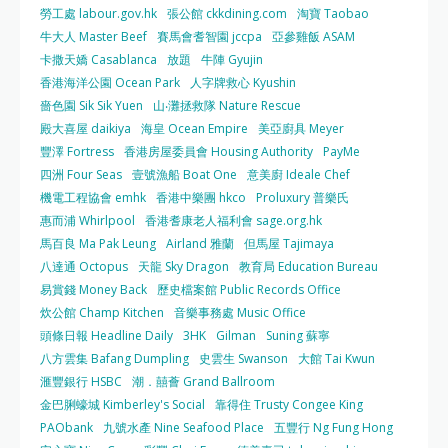
勞工處 labour.gov.hk
張公館 ckkdining.com
淘寶 Taobao
牛大人 Master Beef
賽馬會耆智園 jccpa
亞參雞飯 ASAM
卡撒天嬌 Casablanca
放題
牛陣 Gyujin
香港海洋公園 Ocean Park
人字牌救心 Kyushin
嗇色園 Sik Sik Yuen
山‧灘拯救隊 Nature Rescue
殿大喜屋 daikiya
海皇 Ocean Empire
美亞廚具 Meyer
豐澤 Fortress
香港房屋委員會 Housing Authority
PayMe
四洲 Four Seas
壹號漁船 Boat One
意美廚 Ideale Chef
機電工程協會 emhk
香港中樂團 hkco
Proluxury 普樂氏
惠而浦 Whirlpool
香港耆康老人福利會 sage.org.hk
馬百良 Ma Pak Leung
Airland 雅蘭
但馬屋 Tajimaya
八達通 Octopus
天龍 Sky Dragon
教育局 Education Bureau
易賞錢 Money Back
歷史檔案館 Public Records Office
炊公館 Champ Kitchen
音樂事務處 Music Office
頭條日報 Headline Daily
3HK
Gilman
Suning 蘇寧
八方雲集 Bafang Dumpling
史雲生 Swanson
大館 Tai Kwun
滙豐銀行 HSBC
潮．囍薈 Grand Ballroom
金巴脷蠔城 Kimberley's Social
靠得住 Trusty Congee King
PAObank
九號水產 Nine Seafood Place
五豐行 Ng Fung Hong