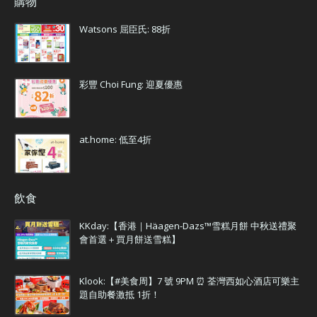
購物
Watsons 屈臣氏: 88折
彩豐 Choi Fung: 迎夏優惠
at.home: 低至4折
飲食
KKday:【香港｜Häagen-Dazs™雪糕月餅 中秋送禮聚
會首選＋買月餅送雪糕】
Klook:【#美食周】7 號 9PM ⏰ 荃灣西如心酒店可樂主
題自助餐激抵 1折！