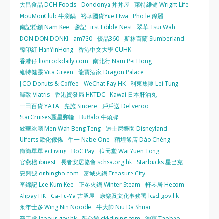
大昌食品 DCH Foods
Dondonya 丼丼屋
萊特維健 Wright Life
MouMouClub 牛涮鍋
裕華國貨Yue Hwa
Pho le 錦麗
南記粉麵 Nam Kee
盞記 First Edible Nest
翠華 Tsui Wah
DON DON DONKI
am730
優品360
斯林百蘭 Slumberland
韓印紅 HanYinHong
香港中文大學 CUHK
香港仔 lionrockdaily.com
南北行 Nam Pei Hong
維特健靈 Vita Green
龍寶酒家 Dragon Palace
J.CO Donuts & Coffee
WeChat Pay HK
利東集團 Lei Tung
暉致 Viatris
香港貿發局 HKTDC
Kawai 日本肝油丸
一田百貨 YATA
先施 Sincere
戶戶送 Deliveroo
StarCruises麗星郵輪
Buffalo 牛頭牌
敏華冰廳 Men Wah Beng Teng
迪士尼樂園 Disneyland
Ulferts 歐化傢俬
牛一 Nabe One
稻埕飯店 Dào Chéng
簡簡單單 ecLiving
BoC Pay
位元堂 Wai Yuen Tong
官燕棧 ibnest
長者安居協會 schsa.org.hk
Starbucks 星巴克
安興號 onhingho.com
富城火鍋 Treasure City
李錦記 Lee Kum Kee
正冬火鍋 Winter Steam
軒琴居 Hecom
Alipay HK
Ca-Tu-Ya 吉豚屋
康樂及文化事務署 lcsd.gov.hk
永年士多 Wing Nin Noodle
牛大帥 Niu Da Shuai
勞工處 labour.gov.hk
張公館 ckkdining.com
淘寶 Taobao