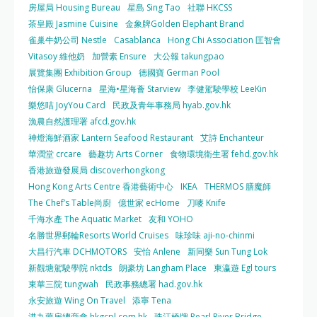
房屋局 Housing Bureau
星島 Sing Tao
社聯 HKCSS
茶皇殿 Jasmine Cuisine
金象牌Golden Elephant Brand
雀巢牛奶公司 Nestle
Casablanca
Hong Chi Association 匡智會
Vitasoy 維他奶
加營素 Ensure
大公報 takungpao
展覽集團 Exhibition Group
德國寶 German Pool
怡保康 Glucerna
星海•星海薈 Starview
李健駕駛學校 LeeKin
樂悠咭 JoyYou Card
民政及青年事務局 hyab.gov.hk
漁農自然護理署 afcd.gov.hk
神燈海鮮酒家 Lantern Seafood Restaurant
艾詩 Enchanteur
華潤堂 crcare
藝趣坊 Arts Corner
食物環境衛生署 fehd.gov.hk
香港旅遊發展局 discoverhongkong
Hong Kong Arts Centre 香港藝術中心
IKEA
THERMOS 膳魔師
The Chef’s Table尚廚
億世家 ecHome
刀嘜 Knife
千海水產 The Aquatic Market
友和 YOHO
名勝世界郵輪Resorts World Cruises
味珍味 aji-no-chinmi
大昌行汽車 DCHMOTORS
安怡 Anlene
新同樂 Sun Tung Lok
新觀塘駕駛學院 nktds
朗豪坊 Langham Place
東瀛遊 Egl tours
東華三院 tungwah
民政事務總署 had.gov.hk
永安旅遊 Wing On Travel
添寧 Tena
港九藥房總商會 hkgcpl.com.hk
珠江橋牌 Pearl River Bridge