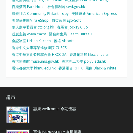
百樂酒店 Park Hotel
社會福利署 swd.gov.hk
織善社區 Community Philanthropy
美國運通 American Express
美麗華集團Mira eShop
自柔家居 Ego-Soft
華人廟宇委員會 ctc.org.hk
賽馬會 Jockey Club
遊艇主義 Aviva Yacht
醫務衛生局 Health Bureau
金記冰室 Urban Kitchen
雅培 Abbott
香港中文大學專業進修學院 CUSCS
香港中華文化發展聯合會 HKCCDA
香港創科展 hksciencefair
香港博物館 museums.gov.hk
香港理工大學 polyu.edu.hk
香港都會大學 hkmu.edu.hk
香港電台 RTHK
黑白 Black & White
超市
惠康 wellcome: 今期優惠
百佳 PARKnSHOP: 今期優惠