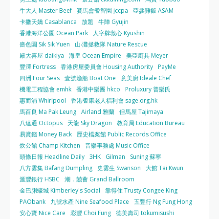
牛大人 Master Beef
賽馬會耆智園 jccpa
亞參雞飯 ASAM
卡撒天嬌 Casablanca
放題
牛陣 Gyujin
香港海洋公園 Ocean Park
人字牌救心 Kyushin
嗇色園 Sik Sik Yuen
山‧灘拯救隊 Nature Rescue
殿大喜屋 daikiya
海皇 Ocean Empire
美亞廚具 Meyer
豐澤 Fortress
香港房屋委員會 Housing Authority
PayMe
四洲 Four Seas
壹號漁船 Boat One
意美廚 Ideale Chef
機電工程協會 emhk
香港中樂團 hkco
Proluxury 普樂氏
惠而浦 Whirlpool
香港耆康老人福利會 sage.org.hk
馬百良 Ma Pak Leung
Airland 雅蘭
但馬屋 Tajimaya
八達通 Octopus
天龍 Sky Dragon
教育局 Education Bureau
易賞錢 Money Back
歷史檔案館 Public Records Office
炊公館 Champ Kitchen
音樂事務處 Music Office
頭條日報 Headline Daily
3HK
Gilman
Suning 蘇寧
八方雲集 Bafang Dumpling
史雲生 Swanson
大館 Tai Kwun
滙豐銀行 HSBC
潮．囍薈 Grand Ballroom
金巴脷蠔城 Kimberley's Social
靠得住 Trusty Congee King
PAObank
九號水產 Nine Seafood Place
五豐行 Ng Fung Hong
安心寶 Nice Care
彩豐 Choi Fung
德美壽司 tokumisushi