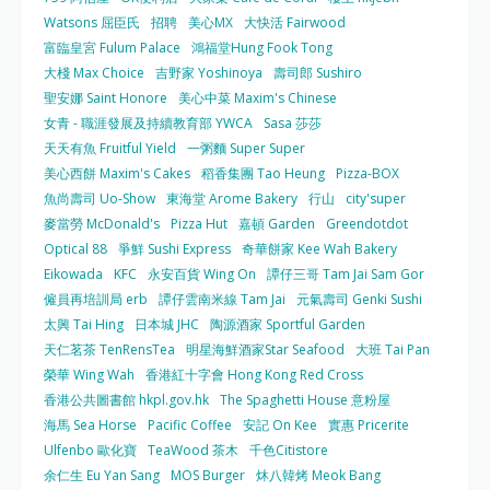
Watsons 屈臣氏
招聘
美心MX
大快活 Fairwood
富臨皇宮 Fulum Palace
鴻福堂Hung Fook Tong
大棧 Max Choice
吉野家 Yoshinoya
壽司郎 Sushiro
聖安娜 Saint Honore
美心中菜 Maxim's Chinese
女青 - 職涯發展及持續教育部 YWCA
Sasa 莎莎
天天有魚 Fruitful Yield
一粥麵 Super Super
美心西餅 Maxim's Cakes
稻香集團 Tao Heung
Pizza-BOX
魚尚壽司 Uo-Show
東海堂 Arome Bakery
行山
city'super
麥當勞 McDonald's
Pizza Hut
嘉頓 Garden
Greendotdot
Optical 88
爭鮮 Sushi Express
奇華餅家 Kee Wah Bakery
Eikowada
KFC
永安百貨 Wing On
譚仔三哥 Tam Jai Sam Gor
僱員再培訓局 erb
譚仔雲南米線 Tam Jai
元氣壽司 Genki Sushi
太興 Tai Hing
日本城 JHC
陶源酒家 Sportful Garden
天仁茗茶 TenRensTea
明星海鮮酒家Star Seafood
大班 Tai Pan
榮華 Wing Wah
香港紅十字會 Hong Kong Red Cross
香港公共圖書館 hkpl.gov.hk
The Spaghetti House 意粉屋
海馬 Sea Horse
Pacific Coffee
安記 On Kee
實惠 Pricerite
Ulfenbo 歐化寶
TeaWood 茶木
千色Citistore
余仁生 Eu Yan Sang
MOS Burger
炑八韓烤 Meok Bang