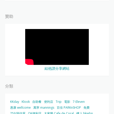
贊助
結他譜分享網站
分類
KKday
Klook
自助餐
便利店
Trip
電影
7-Eleven
惠康 wellcome
萬寧 mannings
百佳 PARKnSHOP
免費
759 阿信屋
OK便利店
大家樂 Cafe de Coral
樓上 hkjebn