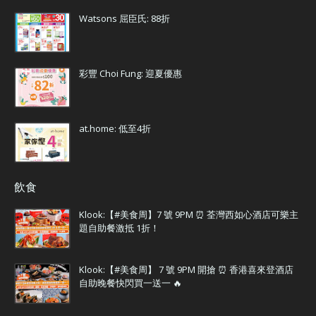
Watsons 屈臣氏: 88折
彩豐 Choi Fung: 迎夏優惠
at.home: 低至4折
飲食
Klook:【#美食周】7 號 9PM ⏰ 荃灣西如心酒店可樂主
題自助餐激抵 1折！
Klook:【#美食周】 7 號 9PM 開搶 ⏰ 香港喜來登酒店
自助晚餐快閃買一送一 🔥