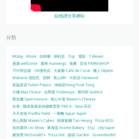
結他譜分享網站
分類
KKday
Klook
自助餐
便利店
Trip
電影
7-Eleven
惠康 wellcome
萬寧 mannings
免費
百佳 PARKnSHOP
759 阿信屋
OK便利店
大家樂 Cafe de Coral
樓上 hkjebn
Watsons 屈臣氏
招聘
美心MX
大快活 Fairwood
富臨皇宮 Fulum Palace
鴻福堂Hung Fook Tong
大棧 Max Choice
吉野家 Yoshinoya
壽司郎 Sushiro
聖安娜 Saint Honore
美心中菜 Maxim's Chinese
女青 - 職涯發展及持續教育部 YWCA
Sasa 莎莎
天天有魚 Fruitful Yield
一粥麵 Super Super
美心西餅 Maxim's Cakes
稻香集團 Tao Heung
Pizza-BOX
魚尚壽司 Uo-Show
東海堂 Arome Bakery
行山
city'super
麥當勞 McDonald's
Pizza Hut
嘉頓 Garden
Greendotdot