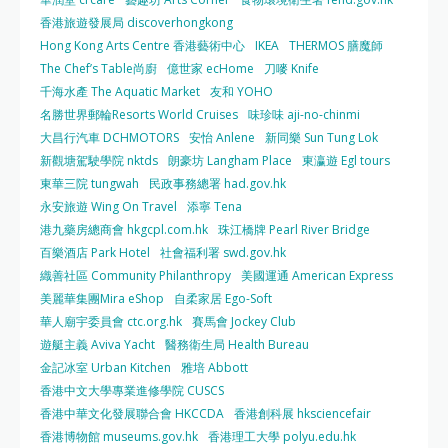
香港旅遊發展局 discoverhongkong
Hong Kong Arts Centre 香港藝術中心
IKEA
THERMOS 膳魔師
The Chef’s Table尚廚
億世家 ecHome
刀嘜 Knife
千海水產 The Aquatic Market
友和 YOHO
名勝世界郵輪Resorts World Cruises
味珍味 aji-no-chinmi
大昌行汽車 DCHMOTORS
安怡 Anlene
新同樂 Sun Tung Lok
新觀塘駕駛學院 nktds
朗豪坊 Langham Place
東瀛遊 Egl tours
東華三院 tungwah
民政事務總署 had.gov.hk
永安旅遊 Wing On Travel
添寧 Tena
港九藥房總商會 hkgcpl.com.hk
珠江橋牌 Pearl River Bridge
百樂酒店 Park Hotel
社會福利署 swd.gov.hk
織善社區 Community Philanthropy
美國運通 American Express
美麗華集團Mira eShop
自柔家居 Ego-Soft
華人廟宇委員會 ctc.org.hk
賽馬會 Jockey Club
遊艇主義 Aviva Yacht
醫務衛生局 Health Bureau
金記冰室 Urban Kitchen
雅培 Abbott
香港中文大學專業進修學院 CUSCS
香港中華文化發展聯合會 HKCCDA
香港創科展 hksciencefair
香港博物館 museums.gov.hk
香港理工大學 polyu.edu.hk