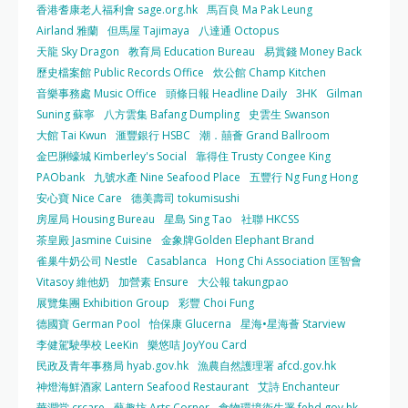
香港耆康老人福利會 sage.org.hk
馬百良 Ma Pak Leung
Airland 雅蘭
但馬屋 Tajimaya
八達通 Octopus
天龍 Sky Dragon
教育局 Education Bureau
易賞錢 Money Back
歷史檔案館 Public Records Office
炊公館 Champ Kitchen
音樂事務處 Music Office
頭條日報 Headline Daily
3HK
Gilman
Suning 蘇寧
八方雲集 Bafang Dumpling
史雲生 Swanson
大館 Tai Kwun
滙豐銀行 HSBC
潮．囍薈 Grand Ballroom
金巴脷蠔城 Kimberley's Social
靠得住 Trusty Congee King
PAObank
九號水產 Nine Seafood Place
五豐行 Ng Fung Hong
安心寶 Nice Care
德美壽司 tokumisushi
房屋局 Housing Bureau
星島 Sing Tao
社聯 HKCSS
茶皇殿 Jasmine Cuisine
金象牌Golden Elephant Brand
雀巢牛奶公司 Nestle
Casablanca
Hong Chi Association 匡智會
Vitasoy 維他奶
加營素 Ensure
大公報 takungpao
展覽集團 Exhibition Group
彩豐 Choi Fung
德國寶 German Pool
怡保康 Glucerna
星海•星海薈 Starview
李健駕駛學校 LeeKin
樂悠咭 JoyYou Card
民政及青年事務局 hyab.gov.hk
漁農自然護理署 afcd.gov.hk
神燈海鮮酒家 Lantern Seafood Restaurant
艾詩 Enchanteur
華潤堂 crcare
藝趣坊 Arts Corner
食物環境衛生署 fehd.gov.hk