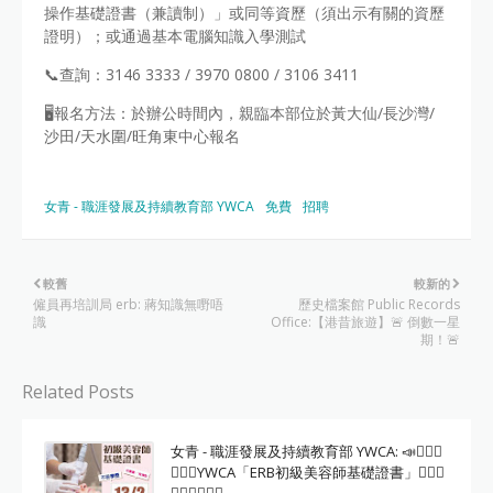
操作基礎證書（兼讀制）」或同等資歷（須出示有關的資歷
證明）；或通過基本電腦知識入學測試
📞查詢：3146 3333 / 3970 0800 / 3106 3411
🖥報名方法：於辦公時間內，親臨本部位於黃大仙/長沙灣/
沙田/天水圍/旺角東中心報名
女青 - 職涯發展及持續教育部 YWCA
免費
招聘
較舊
較新的
僱員再培訓局 erb: 蔣知識無嘢唔
歷史檔案館 Public Records
識
Office:【港昔旅遊】🚨 倒數一星
期！🚨
Related Posts
女青 - 職涯發展及持續教育部 YWCA: 📣💆🏻‍♀
🧖🏻‍♀️YWCA「ERB初級美容師基礎證書」‍💆🏻‍♀️