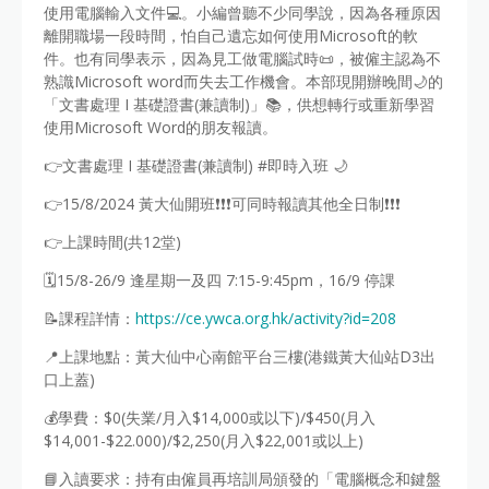
使用電腦輸入文件💻。小編曾聽不少同學說，因為各種原因
離開職場一段時間，怕自己遺忘如何使用Microsoft的軟
件。也有同學表示，因為見工做電腦試時📜，被僱主認為不
熟識Microsoft word而失去工作機會。本部現開辦晚間🌙的
「文書處理 I 基礎證書(兼讀制)」📚，供想轉行或重新學習
使用Microsoft Word的朋友報讀。
👉文書處理 I 基礎證書(兼讀制) #即時入班 🌙
👉15/8/2024 黃大仙開班❗️❗️❗️可同時報讀其他全日制❗️❗️❗️
👉上課時間(共12堂)
🗓15/8-26/9 逢星期一及四 7:15-9:45pm，16/9 停課
📝課程詳情：
https://ce.ywca.org.hk/activity?id=208
📍上課地點：黃大仙中心南館平台三樓(港鐵黃大仙站D3出
口上蓋)
💰學費：$0(失業/月入$14,000或以下)/$450(月入
$14,001-$22.000)/$2,250(月入$22,001或以上)
📘入讀要求：持有由僱員再培訓局頒發的「電腦概念和鍵盤