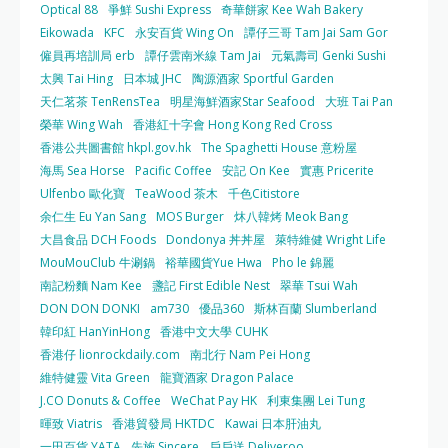
Optical 88
爭鮮 Sushi Express
奇華餅家 Kee Wah Bakery
Eikowada
KFC
永安百貨 Wing On
譚仔三哥 Tam Jai Sam Gor
僱員再培訓局 erb
譚仔雲南米線 Tam Jai
元氣壽司 Genki Sushi
太興 Tai Hing
日本城 JHC
陶源酒家 Sportful Garden
天仁茗茶 TenRensTea
明星海鮮酒家Star Seafood
大班 Tai Pan
榮華 Wing Wah
香港紅十字會 Hong Kong Red Cross
香港公共圖書館 hkpl.gov.hk
The Spaghetti House 意粉屋
海馬 Sea Horse
Pacific Coffee
安記 On Kee
實惠 Pricerite
Ulfenbo 歐化寶
TeaWood 茶木
千色Citistore
余仁生 Eu Yan Sang
MOS Burger
炑八韓烤 Meok Bang
大昌食品 DCH Foods
Dondonya 丼丼屋
萊特維健 Wright Life
MouMouClub 牛涮鍋
裕華國貨Yue Hwa
Pho le 錦麗
南記粉麵 Nam Kee
盞記 First Edible Nest
翠華 Tsui Wah
DON DON DONKI
am730
優品360
斯林百蘭 Slumberland
韓印紅 HanYinHong
香港中文大學 CUHK
香港仔 lionrockdaily.com
南北行 Nam Pei Hong
維特健靈 Vita Green
龍寶酒家 Dragon Palace
J.CO Donuts & Coffee
WeChat Pay HK
利東集團 Lei Tung
暉致 Viatris
香港貿發局 HKTDC
Kawai 日本肝油丸
一田百貨 YATA
先施 Sincere
戶戶送 Deliveroo