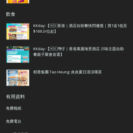
飲食
KKday:【🇭🇰香港｜酒店自助餐快閃優惠｜買1送1低至
$169.3/位起】
KKday:【🇭🇰灣仔｜香港萬麗海景酒店 川味主題自助
餐親子聚會首選】
稻香集團 Tao Heung: 炎炎夏日清涼嘆茶
有用資料
免費報紙
免費電台