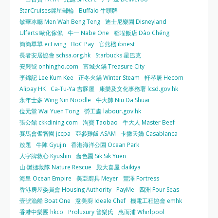
StarCruises麗星郵輪
Buffalo 牛頭牌
敏華冰廳 Men Wah Beng Teng
迪士尼樂園 Disneyland
Ulferts 歐化傢俬
牛一 Nabe One
稻埕飯店 Dào Chéng
簡簡單單 ecLiving
BoC Pay
官燕棧 ibnest
長者安居協會 schsa.org.hk
Starbucks 星巴克
安興號 onhingho.com
富城火鍋 Treasure City
李錦記 Lee Kum Kee
正冬火鍋 Winter Steam
軒琴居 Hecom
Alipay HK
Ca-Tu-Ya 吉豚屋
康樂及文化事務署 lcsd.gov.hk
永年士多 Wing Nin Noodle
牛大帥 Niu Da Shuai
位元堂 Wai Yuen Tong
勞工處 labour.gov.hk
張公館 ckkdining.com
淘寶 Taobao
牛大人 Master Beef
賽馬會耆智園 jccpa
亞參雞飯 ASAM
卡撒天嬌 Casablanca
放題
牛陣 Gyujin
香港海洋公園 Ocean Park
人字牌救心 Kyushin
嗇色園 Sik Sik Yuen
山‧灘拯救隊 Nature Rescue
殿大喜屋 daikiya
海皇 Ocean Empire
美亞廚具 Meyer
豐澤 Fortress
香港房屋委員會 Housing Authority
PayMe
四洲 Four Seas
壹號漁船 Boat One
意美廚 Ideale Chef
機電工程協會 emhk
香港中樂團 hkco
Proluxury 普樂氏
惠而浦 Whirlpool