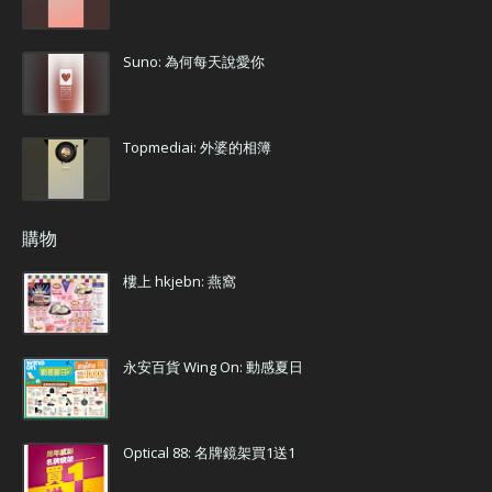
Suno: 為何每天說愛你
Topmediai: 外婆的相簿
購物
樓上 hkjebn: 燕窩
永安百貨 Wing On: 動感夏日
Optical 88: 名牌鏡架買1送1