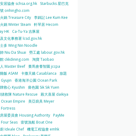
居協會 schsa.org.hk
Starbucks 星巴克
 onhingho.com
鍋 Treasure City
李錦記 Lee Kum Kee
鍋 Winter Steam
軒琴居 Hecom
ay HK
Ca-Tu-Ya 吉豚屋
及文化事務署 lcsd.gov.hk
多 Wing Nin Noodle
 Niu Da Shuai
勞工處 labour.gov.hk
 ckkdining.com
淘寶 Taobao
 Master Beef
賽馬會耆智園 jccpa
雞飯 ASAM
卡撒天嬌 Casablanca
放題
Gyujin
香港海洋公園 Ocean Park
牌救心 Kyushin
嗇色園 Sik Sik Yuen
拯救隊 Nature Rescue
殿大喜屋 daikiya
Ocean Empire
美亞廚具 Meyer
Fortress
屋委員會 Housing Authority
PayMe
Four Seas
壹號漁船 Boat One
 Ideale Chef
機電工程協會 emhk