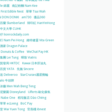
 le 錦麗
南記粉麵 Nam Kee
irst Edible Nest
翠華 Tsui Wah
 DON DONKI
am730
優品360
蘭 Slumberland
韓印紅 HanYinHong
中文大學 CUHK
 lionrockdaily.com
 Nam Pei Hong
維特健靈 Vita Green
家 Dragon Palace
O Donuts & Coffee
WeChat Pay HK
團 Lei Tung
暉致 Viatris
貿發局 HKTDC
Kawai 日本肝油丸
百貨 YATA
先施 Sincere
 Deliveroo
StarCruises麗星郵輪
falo 牛頭牌
廳 Men Wah Beng Teng
樂園 Disneyland
Ulferts 歐化傢俬
Nabe One
稻埕飯店 Dào Chéng
單 ecLiving
BoC Pay
 Wai Yuen Tong
官燕棧 ibnest