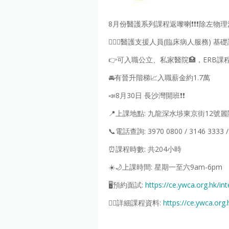
8月份醫護系列課程返嚟喇❗❗❗除左物
👩🏻‍⚕️醫護支援人員(臨床病人服務) 基
👉可入職公立、私家醫院🏥，ERB課
🚘有晉升階梯📈入職薪金約1.7萬
📣8月30日 長沙灣開班❗❗
📍上課地點: 九龍深水埗東京街12號
📞電話查詢: 3970 0800 / 3146 3333 /
⏰課程時數: 共204小時
☀️️🌙上課時間: 星期一至六9am-6pm
🖥️預約面試:
https://ce.ywca.org.hk/in
👉🏻詳細課程資料:
https://ce.ywca.org.