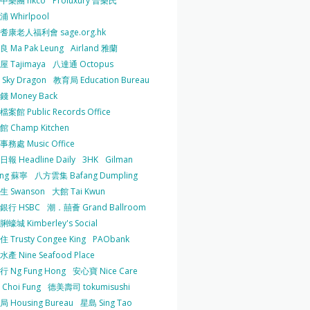
中樂團 hkco
Proluxury 普樂氏
 Whirlpool
耆康老人福利會 sage.org.hk
 Ma Pak Leung
Airland 雅蘭
 Tajimaya
八達通 Octopus
Sky Dragon
教育局 Education Bureau
 Money Back
案館 Public Records Office
 Champ Kitchen
務處 Music Office
報 Headline Daily
3HK
Gilman
ing 蘇寧
八方雲集 Bafang Dumpling
生 Swanson
大館 Tai Kwun
銀行 HSBC
潮．囍薈 Grand Ballroom
蠔城 Kimberley's Social
 Trusty Congee King
PAObank
產 Nine Seafood Place
 Ng Fung Hong
安心寶 Nice Care
Choi Fung
德美壽司 tokumisushi
 Housing Bureau
星島 Sing Tao