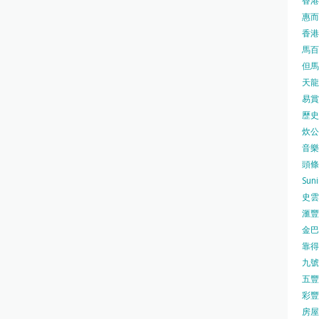
香港
惠而浦
香港
馬百良
但馬屋
天龍 
易賞錢
歷史檔
炊公館
音樂事
頭條日
Sun
史雲
滙豐
金巴脷
靠得住
九號水
五豐行
彩豐 
房屋局