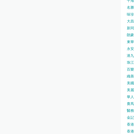
千海水
名勝世
味珍味
大昌
新同樂
朗豪坊
東華
永安旅
港九藥
珠江橋
百樂酒
織善社
美國運
美麗
華人廟
賽馬會
醫務衛
金記冰
香港
香港