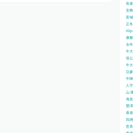
長者安
安興號
富城火
正冬火
Alip
康樂
永年士
牛大帥
張公館
牛大人
亞參
牛陣 
人字
山‧灘
海皇 
豐澤 
香港房
四洲 
意美廚