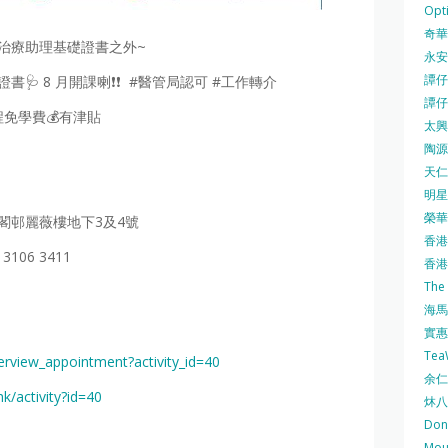
Opti
奇華餅
理治療助理基礎證書之外~
永安
譚仔三
礎證書🩺 8 月開課喇❗❗ #醫管局認可 #工作轉介
譚仔
程免學費💰有津貼
太興 
陶源酒
天仁茗
明星
榮華 
麗閣邨麗薇樓地下3及4號
香港紅
 3106 3411
香港公
The
海馬 
實惠 
Te
terview_appointment?activity_id=40
余仁生
hk/activity?id=40
炑八
Do
Mo