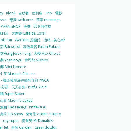
ay
Klook
自助餐
便利店
Trip
電影
even
惠康 wellcome
萬寧 mannings
PARKnSHOP
免費
759 阿信屋
便利店
大家樂 Cafe de Coral
hkjebn
Watsons 屈臣氏
招聘
美心MX
 Fairwood
富臨皇宮 Fulum Palace
Hung Fook Tong
大棧 Max Choice
 Yoshinoya
壽司郎 Sushiro
 Saint Honore
菜 Maxim's Chinese
 - 職涯發展及持續教育部 YWCA
a 莎莎
天天有魚 Fruitful Yield
 Super Super
餅 Maxim's Cakes
集團 Tao Heung
Pizza-BOX
壽司 Uo-Show
東海堂 Arome Bakery
city'super
麥當勞 McDonald's
a Hut
嘉頓 Garden
Greendotdot