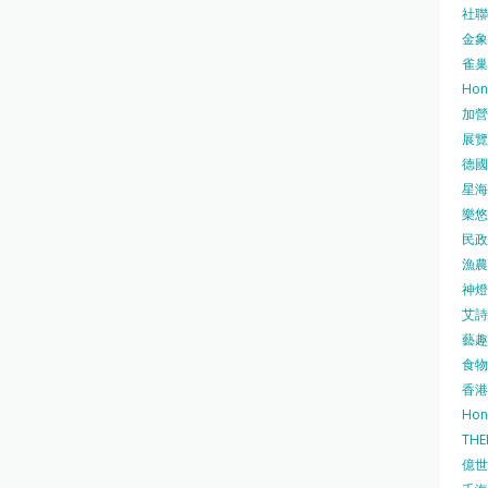
社聯 
金象牌
雀巢
Hon
加營素
展覽集
德國寶
星海•
樂悠咭
民政
漁農自
神燈海
艾詩 
藝趣坊
食物
香港
Hon
TH
億世