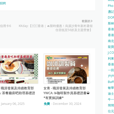
招聘
Pho
盞記 F
DON
較新的
斯林百
滙豐信用卡6
KKday:【🇭🇰香港｜🔥限時優惠！烏溪沙青年新村暑假
香港
住宿低至56折及主題營會】
香港仔
南北行
龍寶酒
J.C
利東集
香港
一田
戶戶送
Buf
敏華冰
 - 職涯發展及持續教育部
女青 - 職涯發展及持續教育部
A: 茶餐廳廚吧助理基礎證
YWCA: ☕️咖啡製作員基礎證書🥃
迪士尼
*有實操訓練*
牛一 
-
January 06, 2025
免費
-
December 30, 2024
簡簡單
位元堂