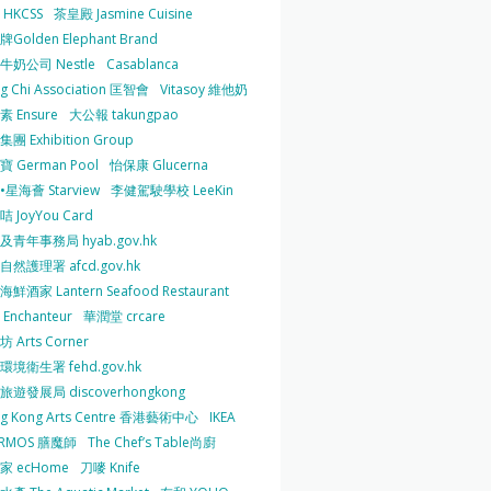
HKCSS
茶皇殿 Jasmine Cuisine
Golden Elephant Brand
牛奶公司 Nestle
Casablanca
g Chi Association 匡智會
Vitasoy 維他奶
 Ensure
大公報 takungpao
團 Exhibition Group
 German Pool
怡保康 Glucerna
星海薈 Starview
李健駕駛學校 LeeKin
 JoyYou Card
及青年事務局 hyab.gov.hk
然護理署 afcd.gov.hk
鮮酒家 Lantern Seafood Restaurant
Enchanteur
華潤堂 crcare
 Arts Corner
環境衛生署 fehd.gov.hk
旅遊發展局 discoverhongkong
g Kong Arts Centre 香港藝術中心
IKEA
ERMOS 膳魔師
The Chef’s Table尚廚
家 ecHome
刀嘜 Knife