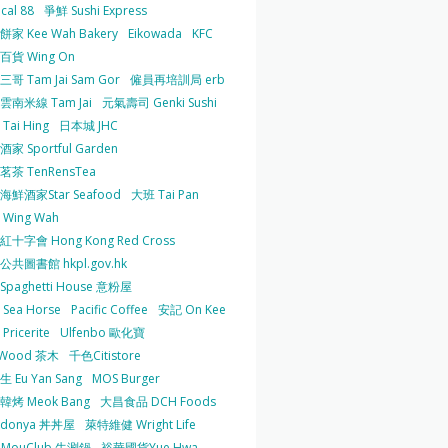
cal 88
爭鮮 Sushi Express
家 Kee Wah Bakery
Eikowada
KFC
百貨 Wing On
哥 Tam Jai Sam Gor
僱員再培訓局 erb
雲南米線 Tam Jai
元氣壽司 Genki Sushi
Tai Hing
日本城 JHC
家 Sportful Garden
茶 TenRensTea
海鮮酒家Star Seafood
大班 Tai Pan
Wing Wah
十字會 Hong Kong Red Cross
共圖書館 hkpl.gov.hk
 Spaghetti House 意粉屋
Sea Horse
Pacific Coffee
安記 On Kee
Pricerite
Ulfenbo 歐化寶
aWood 茶木
千色Citistore
 Eu Yan Sang
MOS Burger
韓烤 Meok Bang
大昌食品 DCH Foods
ndonya 丼丼屋
萊特維健 Wright Life
uMouClub 牛涮鍋
裕華國貨Yue Hwa