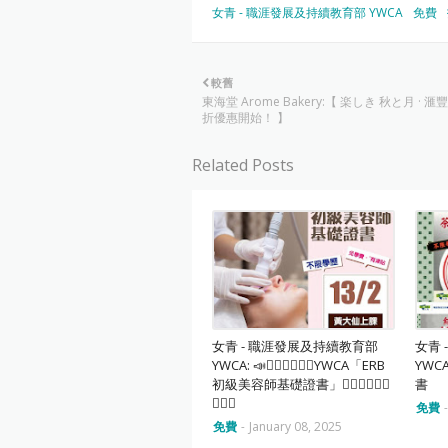
女青 - 職涯發展及持續教育部 YWCA
免費
較舊
東海堂 Arome Bakery:【 楽しき 秋と月 · 
折優惠開始！ 】
Related Posts
女青 - 職涯發展及持續教育部
女青
YWCA: 📣💆🏻‍♀🧖🏻‍♀️YWCA「ERB
YWC
初級美容師基礎證書」‍💆🏻‍♀️💆🏻‍♂️
書
🧖🏻‍♂️
免費
免費
-
January 08, 2025