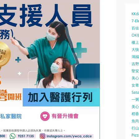
KKd
7-El
百佳 
OK
樓上 
大快活
鴻福堂
吉野家
聖安娜
美心中
女青
Sas
一粥麵
美心西
稻香
魚尚
行山
Pizz