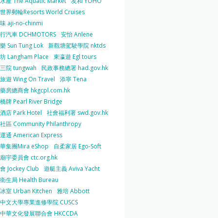
產 The Aquatic Market
友和 YOHO
界郵輪Resorts World Cruises
 aji-no-chinmi
行汽車 DCHMOTORS
安怡 Anlene
 Sun Tung Lok
新觀塘駕駛學院 nktds
 Langham Place
東瀛遊 Egl tours
三院 tungwah
民政事務總署 had.gov.hk
遊 Wing On Travel
添寧 Tena
房總商會 hkgcpl.com.hk
牌 Pearl River Bridge
店 Park Hotel
社會福利署 swd.gov.hk
區 Community Philanthropy
通 American Express
華集團Mira eShop
自柔家居 Ego-Soft
宇委員會 ctc.org.hk
 Jockey Club
遊艇主義 Aviva Yacht
生局 Health Bureau
室 Urban Kitchen
雅培 Abbott
中文大學專業進修學院 CUSCS
中華文化發展聯合會 HKCCDA