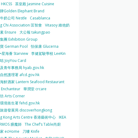
HKCSS
茶皇殿 Jasmine Cuisine
Golden Elephant Brand
牛奶公司 Nestle
Casablanca
g Chi Association 匡智會
Vitasoy 維他奶
 Ensure
大公報 takungpao
團 Exhibition Group
 German Pool
怡保康 Glucerna
星海薈 Starview
李健駕駛學校 LeeKin
 JoyYou Card
及青年事務局 hyab.gov.hk
然護理署 afcd.gov.hk
鮮酒家 Lantern Seafood Restaurant
Enchanteur
華潤堂 crcare
 Arts Corner
環境衛生署 fehd.gov.hk
旅遊發展局 discoverhongkong
g Kong Arts Centre 香港藝術中心
IKEA
ERMOS 膳魔師
The Chef’s Table尚廚
家 ecHome
刀嘜 Knife