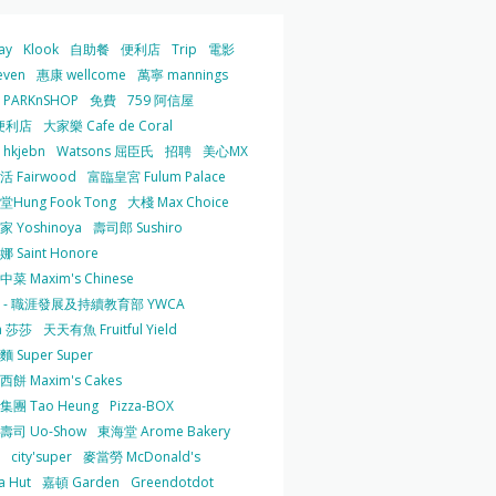
ay
Klook
自助餐
便利店
Trip
電影
even
惠康 wellcome
萬寧 mannings
PARKnSHOP
免費
759 阿信屋
便利店
大家樂 Cafe de Coral
hkjebn
Watsons 屈臣氏
招聘
美心MX
 Fairwood
富臨皇宮 Fulum Palace
Hung Fook Tong
大棧 Max Choice
 Yoshinoya
壽司郎 Sushiro
 Saint Honore
菜 Maxim's Chinese
 - 職涯發展及持續教育部 YWCA
a 莎莎
天天有魚 Fruitful Yield
 Super Super
餅 Maxim's Cakes
集團 Tao Heung
Pizza-BOX
壽司 Uo-Show
東海堂 Arome Bakery
city'super
麥當勞 McDonald's
a Hut
嘉頓 Garden
Greendotdot