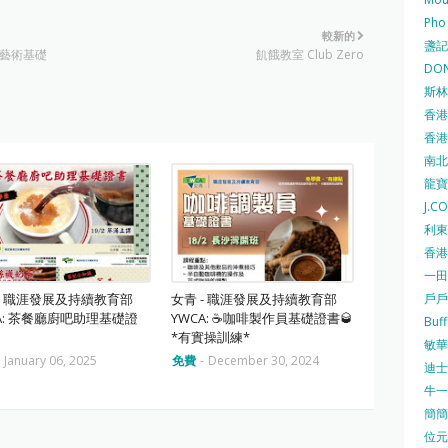
Pho
較新的
盞記 F
花藝術基礎
飢餓教室 Club Zero
DON
斯林百
香港
香港仔
南北行
龍寶酒
J.C
利東集
香港
一田
戶戶送
 - 職涯發展及持續教育部
女青 - 職涯發展及持續教育部
A: 茶餐廳廚吧助理基礎證
YWCA: ☕️咖啡製作員基礎證書🥃
Buf
*有實操訓練*
敏華冰
-
January 06, 2025
免費
-
December 30, 2024
迪士尼
牛一 
簡簡單
位元堂