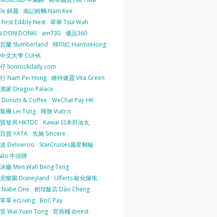
 le 錦麗
南記粉麵 Nam Kee
irst Edible Nest
翠華 Tsui Wah
 DON DONKI
am730
優品360
蘭 Slumberland
韓印紅 HanYinHong
中文大學 CUHK
 lionrockdaily.com
 Nam Pei Hong
維特健靈 Vita Green
家 Dragon Palace
O Donuts & Coffee
WeChat Pay HK
團 Lei Tung
暉致 Viatris
貿發局 HKTDC
Kawai 日本肝油丸
百貨 YATA
先施 Sincere
 Deliveroo
StarCruises麗星郵輪
falo 牛頭牌
廳 Men Wah Beng Teng
樂園 Disneyland
Ulferts 歐化傢俬
Nabe One
稻埕飯店 Dào Chéng
單 ecLiving
BoC Pay
 Wai Yuen Tong
官燕棧 ibnest