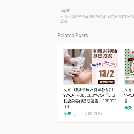
較舊
女青 - 職涯發展及持續教育部 YWCA: 咖啡拉
證書
Related Posts
女青 - 職涯發展及持續教育部
女青
YWCA: 📣💆🏻‍♀🧖🏻‍♀️YWCA「ERB
YWC
初級美容師基礎證書」‍💆🏻‍♀️💆🏻‍♂️
書
🧖🏻‍♂️
免費
免費
-
January 08, 2025