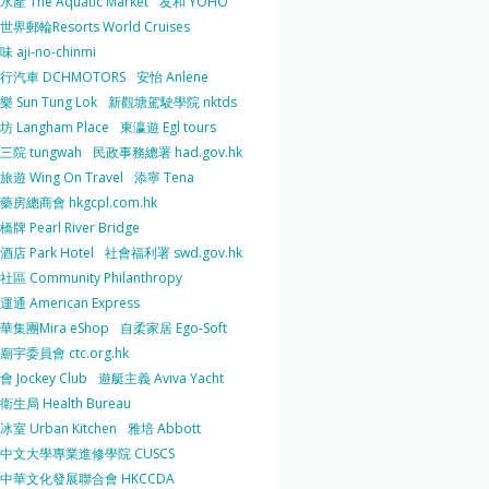
產 The Aquatic Market
友和 YOHO
界郵輪Resorts World Cruises
 aji-no-chinmi
行汽車 DCHMOTORS
安怡 Anlene
 Sun Tung Lok
新觀塘駕駛學院 nktds
 Langham Place
東瀛遊 Egl tours
三院 tungwah
民政事務總署 had.gov.hk
遊 Wing On Travel
添寧 Tena
房總商會 hkgcpl.com.hk
牌 Pearl River Bridge
店 Park Hotel
社會福利署 swd.gov.hk
區 Community Philanthropy
通 American Express
華集團Mira eShop
自柔家居 Ego-Soft
宇委員會 ctc.org.hk
 Jockey Club
遊艇主義 Aviva Yacht
生局 Health Bureau
室 Urban Kitchen
雅培 Abbott
中文大學專業進修學院 CUSCS
中華文化發展聯合會 HKCCDA