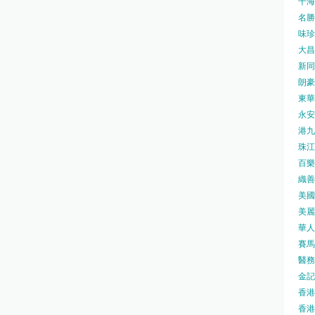
千海水
名勝世
味珍味
大昌
新同樂
朗豪坊
東華
永安旅
港九藥
珠江橋
百樂酒
織善社
美國運
美麗
華人廟
賽馬會
醫務衛
金記冰
香港
香港