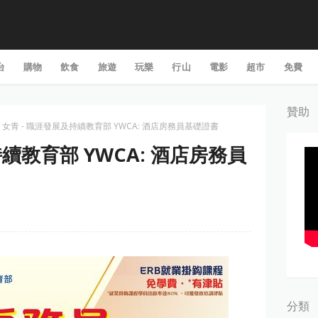
台
購物
飲食
旅遊
玩樂
行山
電影
超市
免費
贊助
女青 - 職涯發展及持續教育部 YWCA: 酒店房務員基礎證書
持續教育部 YWCA: 酒店房務員
分類