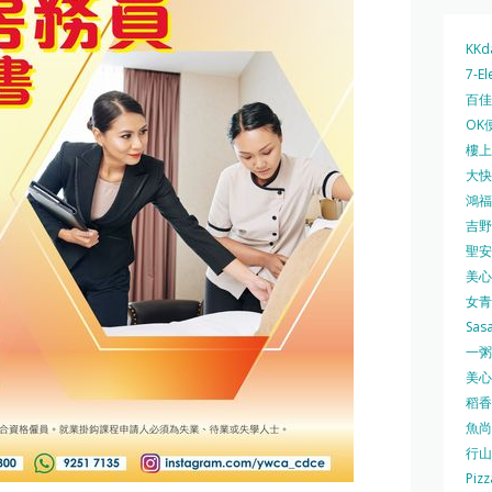
KKd
7-El
百佳 
OK
樓上 
大快活
鴻福堂
吉野家
聖安娜
美心中
女青
Sas
一粥麵
美心西
稻香
魚尚
行山
Pizz