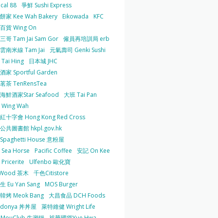
cal 88
爭鮮 Sushi Express
家 Kee Wah Bakery
Eikowada
KFC
百貨 Wing On
哥 Tam Jai Sam Gor
僱員再培訓局 erb
雲南米線 Tam Jai
元氣壽司 Genki Sushi
Tai Hing
日本城 JHC
家 Sportful Garden
茶 TenRensTea
海鮮酒家Star Seafood
大班 Tai Pan
Wing Wah
十字會 Hong Kong Red Cross
共圖書館 hkpl.gov.hk
 Spaghetti House 意粉屋
Sea Horse
Pacific Coffee
安記 On Kee
Pricerite
Ulfenbo 歐化寶
aWood 茶木
千色Citistore
 Eu Yan Sang
MOS Burger
韓烤 Meok Bang
大昌食品 DCH Foods
ndonya 丼丼屋
萊特維健 Wright Life
uMouClub 牛涮鍋
裕華國貨Yue Hwa