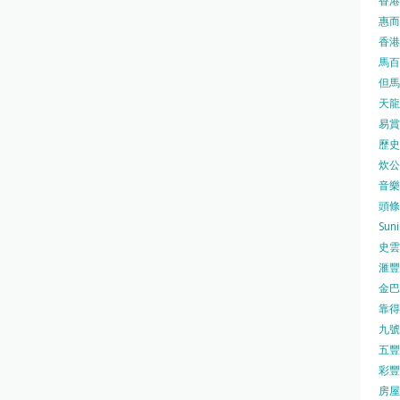
香港
惠而浦
香港
馬百良
但馬屋
天龍 
易賞錢
歷史檔
炊公館
音樂事
頭條日
Sun
史雲
滙豐
金巴脷
靠得住
九號水
五豐行
彩豐 
房屋局