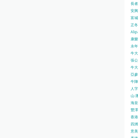
長者安
安興號
富城火
正冬火
Alip
康樂
永年士
牛大帥
張公館
牛大人
亞參
牛陣 
人字
山‧灘
海皇 
豐澤 
香港房
四洲 
意美廚