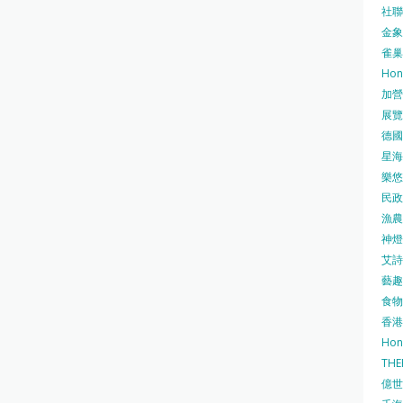
社聯 
金象牌
雀巢
Hon
加營素
展覽集
德國寶
星海•
樂悠咭
民政
漁農自
神燈海
艾詩 
藝趣坊
食物
香港
Hon
TH
億世