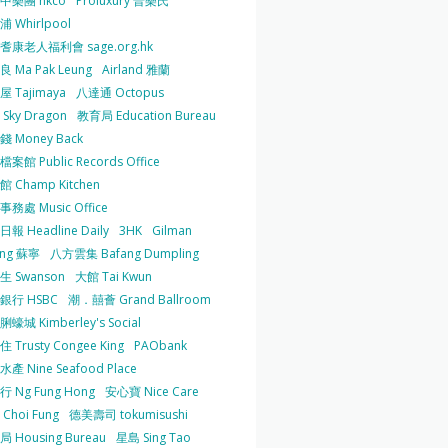
中樂團 hkco
Proluxury 普樂氏
 Whirlpool
耆康老人福利會 sage.org.hk
 Ma Pak Leung
Airland 雅蘭
 Tajimaya
八達通 Octopus
Sky Dragon
教育局 Education Bureau
 Money Back
案館 Public Records Office
 Champ Kitchen
務處 Music Office
報 Headline Daily
3HK
Gilman
ing 蘇寧
八方雲集 Bafang Dumpling
生 Swanson
大館 Tai Kwun
銀行 HSBC
潮．囍薈 Grand Ballroom
蠔城 Kimberley's Social
 Trusty Congee King
PAObank
產 Nine Seafood Place
 Ng Fung Hong
安心寶 Nice Care
Choi Fung
德美壽司 tokumisushi
 Housing Bureau
星島 Sing Tao