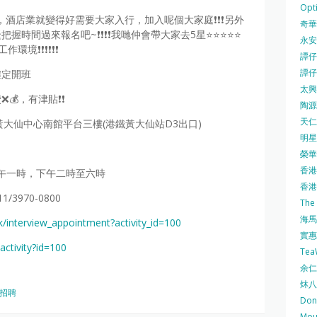
Opti
🕶，酒店業就變得好需要大家入行，加入呢個大家庭❗❗❗另外
奇華餅
間過來報名吧~❗❗❗❗我哋仲會帶大家去5星⭐️⭐️⭐️⭐️⭐️
永安
環境❗❗❗❗❗❗
譚仔三
譚仔
確定開班
太興 
學費❌💰，有津貼❗❗
陶源酒
天仁茗
號黃大仙中心南館平台三樓(港鐵黃大仙站D3出口)
明星
榮華 
香港紅
下午一時，下午二時至六時
香港公
1/3970-0800
The
海馬 
hk/interview_appointment?activity_id=100
實惠 
activity?id=100
Te
余仁生
炑八
招聘
Do
Mo