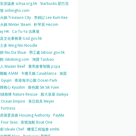
居協會 schsa.org.hk
Starbucks 星巴克
 onhingho.com
鍋 Treasure City
李錦記 Lee Kum Kee
鍋 Winter Steam
軒琴居 Hecom
ay HK
Ca-Tu-Ya 吉豚屋
及文化事務署 lcsd.gov.hk
多 Wing Nin Noodle
 Niu Da Shuai
勞工處 labour.gov.hk
 ckkdining.com
淘寶 Taobao
 Master Beef
賽馬會耆智園 jccpa
雞飯 ASAM
卡撒天嬌 Casablanca
放題
Gyujin
香港海洋公園 Ocean Park
牌救心 Kyushin
嗇色園 Sik Sik Yuen
拯救隊 Nature Rescue
殿大喜屋 daikiya
Ocean Empire
美亞廚具 Meyer
Fortress
屋委員會 Housing Authority
PayMe
Four Seas
壹號漁船 Boat One
 Ideale Chef
機電工程協會 emhk