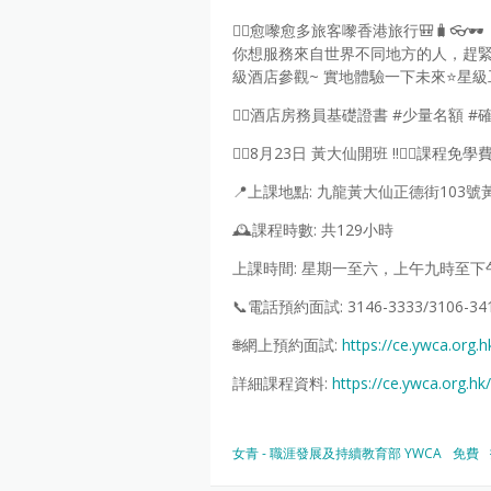
👉🏻愈嚟愈多旅客嚟香港旅行🎒🧳
你想服務來自世界不同地方的人，趕緊把握時
級酒店參觀~ 實地體驗一下未來⭐️星級工作
👉🏻酒店房務員基礎證書 #少量名額 #
👉🏻8月23日 黃大仙開班 ‼️👉🏻課程免
📍上課地點: 九龍黃大仙正德街103
🕰課程時數: 共129小時
上課時間: 星期一至六，上午九時至
📞電話預約面試: 3146-3333/3106-341
🌐網上預約面試:
https://ce.ywca.org.
詳細課程資料:
https://ce.ywca.org.hk/
女青 - 職涯發展及持續教育部 YWCA
免費