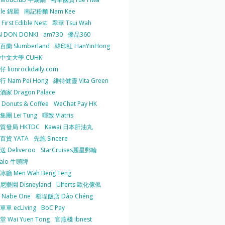
 le 錦麗
南記粉麵 Nam Kee
irst Edible Nest
翠華 Tsui Wah
 DON DONKI
am730
優品360
蘭 Slumberland
韓印紅 HanYinHong
中文大學 CUHK
 lionrockdaily.com
 Nam Pei Hong
維特健靈 Vita Green
家 Dragon Palace
O Donuts & Coffee
WeChat Pay HK
團 Lei Tung
暉致 Viatris
貿發局 HKTDC
Kawai 日本肝油丸
百貨 YATA
先施 Sincere
 Deliveroo
StarCruises麗星郵輪
falo 牛頭牌
廳 Men Wah Beng Teng
樂園 Disneyland
Ulferts 歐化傢俬
Nabe One
稻埕飯店 Dào Chéng
單 ecLiving
BoC Pay
 Wai Yuen Tong
官燕棧 ibnest