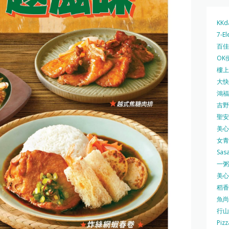
KKd
7-El
百佳 
OK
樓上 
大快活
鴻福堂
吉野家
聖安娜
美心中
女青
Sas
一粥麵
美心西
稻香
魚尚
行山
Pizz