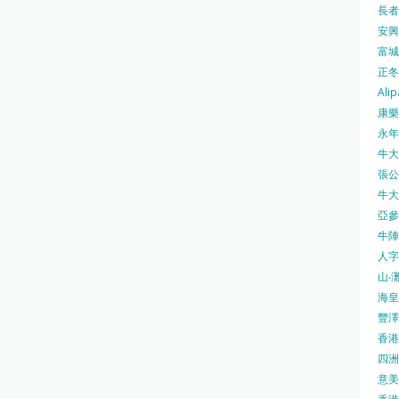
長者安
安興號
富城火
正冬火
Alip
康樂
永年士
牛大帥
張公館
牛大人
亞參
牛陣 
人字
山‧灘
海皇 
豐澤 
香港房
四洲 
意美廚