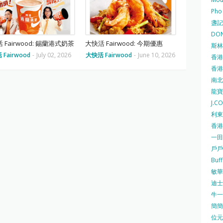
Pho
盞記 F
DON
 Fairwood: 錫蘭港式奶茶
大快活 Fairwood: 今期優惠
斯林百
Fairwood
-
July 02, 2026
大快活 Fairwood
-
June 10, 2026
香港
香港仔
南北行
龍寶酒
J.C
利東集
香港
一田
戶戶送
Buf
敏華冰
迪士尼
牛一 
簡簡單
位元堂