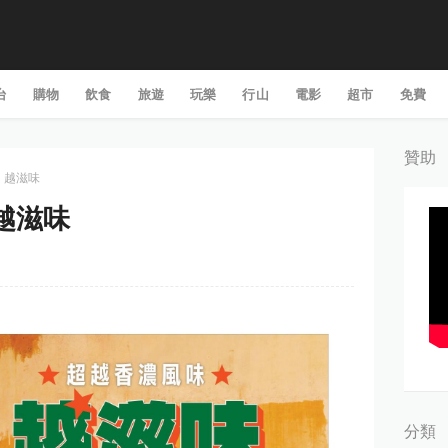
台
購物
飲食
旅遊
玩樂
行山
電影
超市
免費
贊助
d: 越滋味
 越滋味
分類