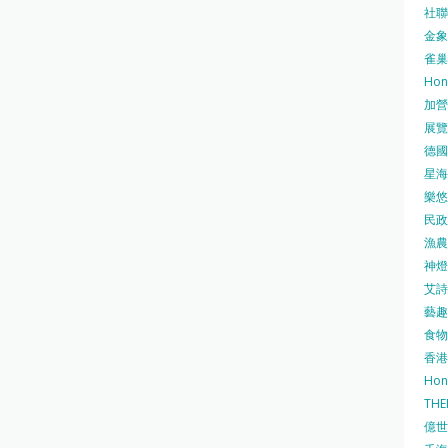
社聯 
金象牌
雀巢
Hon
加營素
展覽集
德國寶
星海•
樂悠咭
民政
漁農自
神燈海
艾詩 
藝趣坊
食物
香港
Hon
TH
億世