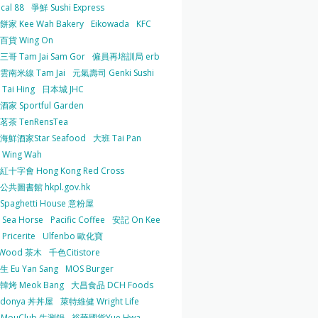
cal 88
爭鮮 Sushi Express
家 Kee Wah Bakery
Eikowada
KFC
百貨 Wing On
哥 Tam Jai Sam Gor
僱員再培訓局 erb
雲南米線 Tam Jai
元氣壽司 Genki Sushi
Tai Hing
日本城 JHC
家 Sportful Garden
茶 TenRensTea
海鮮酒家Star Seafood
大班 Tai Pan
Wing Wah
十字會 Hong Kong Red Cross
共圖書館 hkpl.gov.hk
 Spaghetti House 意粉屋
Sea Horse
Pacific Coffee
安記 On Kee
Pricerite
Ulfenbo 歐化寶
aWood 茶木
千色Citistore
 Eu Yan Sang
MOS Burger
韓烤 Meok Bang
大昌食品 DCH Foods
ndonya 丼丼屋
萊特維健 Wright Life
uMouClub 牛涮鍋
裕華國貨Yue Hwa