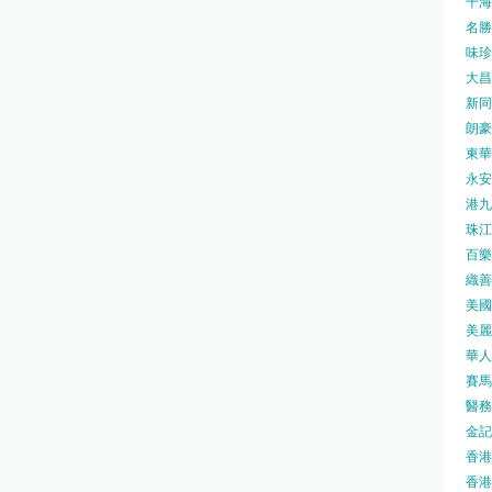
千海水
名勝世
味珍味
大昌
新同樂
朗豪坊
東華
永安旅
港九藥
珠江橋
百樂酒
織善社
美國運
美麗
華人廟
賽馬會
醫務衛
金記冰
香港
香港