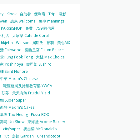
ay
Klook
自助餐
便利店
Trip
電影
even
惠康 wellcome
萬寧 mannings
PARKnSHOP
免費
759 阿信屋
便利店
大家樂 Cafe de Coral
hkjebn
Watsons 屈臣氏
招聘
美心MX
 Fairwood
富臨皇宮 Fulum Palace
Hung Fook Tong
大棧 Max Choice
 Yoshinoya
壽司郎 Sushiro
 Saint Honore
菜 Maxim's Chinese
 - 職涯發展及持續教育部 YWCA
a 莎莎
天天有魚 Fruitful Yield
 Super Super
餅 Maxim's Cakes
集團 Tao Heung
Pizza-BOX
壽司 Uo-Show
東海堂 Arome Bakery
city'super
麥當勞 McDonald's
a Hut
嘉頓 Garden
Greendotdot