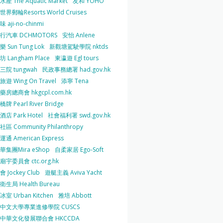
產 The Aquatic Market
友和 YOHO
界郵輪Resorts World Cruises
 aji-no-chinmi
行汽車 DCHMOTORS
安怡 Anlene
 Sun Tung Lok
新觀塘駕駛學院 nktds
 Langham Place
東瀛遊 Egl tours
三院 tungwah
民政事務總署 had.gov.hk
遊 Wing On Travel
添寧 Tena
房總商會 hkgcpl.com.hk
牌 Pearl River Bridge
店 Park Hotel
社會福利署 swd.gov.hk
區 Community Philanthropy
通 American Express
華集團Mira eShop
自柔家居 Ego-Soft
宇委員會 ctc.org.hk
 Jockey Club
遊艇主義 Aviva Yacht
生局 Health Bureau
室 Urban Kitchen
雅培 Abbott
中文大學專業進修學院 CUSCS
中華文化發展聯合會 HKCCDA