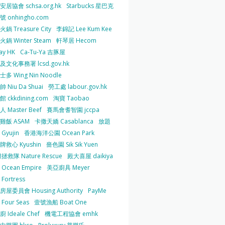
居協會 schsa.org.hk
Starbucks 星巴克
 onhingho.com
鍋 Treasure City
李錦記 Lee Kum Kee
鍋 Winter Steam
軒琴居 Hecom
ay HK
Ca-Tu-Ya 吉豚屋
及文化事務署 lcsd.gov.hk
多 Wing Nin Noodle
 Niu Da Shuai
勞工處 labour.gov.hk
 ckkdining.com
淘寶 Taobao
 Master Beef
賽馬會耆智園 jccpa
雞飯 ASAM
卡撒天嬌 Casablanca
放題
Gyujin
香港海洋公園 Ocean Park
牌救心 Kyushin
嗇色園 Sik Sik Yuen
拯救隊 Nature Rescue
殿大喜屋 daikiya
Ocean Empire
美亞廚具 Meyer
Fortress
屋委員會 Housing Authority
PayMe
Four Seas
壹號漁船 Boat One
 Ideale Chef
機電工程協會 emhk