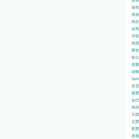
香港
惠而浦
香港
馬百良
但馬屋
天龍 
易賞錢
歷史檔
炊公館
音樂事
頭條日
Sun
史雲
滙豐
金巴脷
靠得住
九號水
五豐行
彩豐 
房屋局