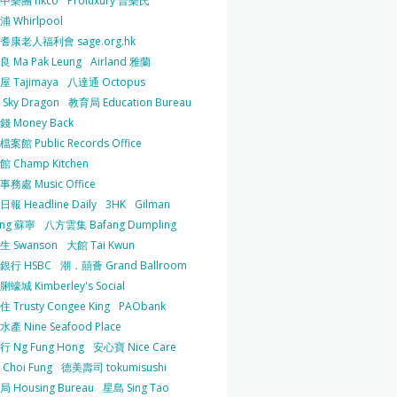
中樂團 hkco
Proluxury 普樂氏
 Whirlpool
耆康老人福利會 sage.org.hk
 Ma Pak Leung
Airland 雅蘭
 Tajimaya
八達通 Octopus
Sky Dragon
教育局 Education Bureau
 Money Back
案館 Public Records Office
 Champ Kitchen
務處 Music Office
報 Headline Daily
3HK
Gilman
ing 蘇寧
八方雲集 Bafang Dumpling
生 Swanson
大館 Tai Kwun
銀行 HSBC
潮．囍薈 Grand Ballroom
蠔城 Kimberley's Social
 Trusty Congee King
PAObank
產 Nine Seafood Place
 Ng Fung Hong
安心寶 Nice Care
Choi Fung
德美壽司 tokumisushi
 Housing Bureau
星島 Sing Tao