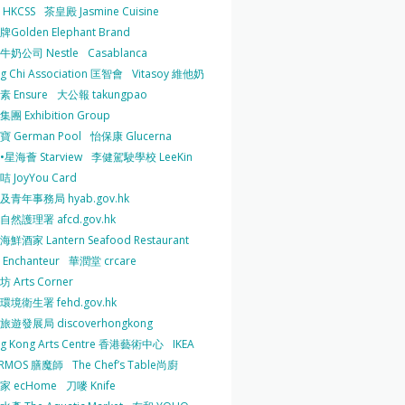
HKCSS
茶皇殿 Jasmine Cuisine
Golden Elephant Brand
牛奶公司 Nestle
Casablanca
g Chi Association 匡智會
Vitasoy 維他奶
 Ensure
大公報 takungpao
團 Exhibition Group
 German Pool
怡保康 Glucerna
星海薈 Starview
李健駕駛學校 LeeKin
 JoyYou Card
及青年事務局 hyab.gov.hk
然護理署 afcd.gov.hk
鮮酒家 Lantern Seafood Restaurant
Enchanteur
華潤堂 crcare
 Arts Corner
環境衛生署 fehd.gov.hk
旅遊發展局 discoverhongkong
g Kong Arts Centre 香港藝術中心
IKEA
ERMOS 膳魔師
The Chef’s Table尚廚
家 ecHome
刀嘜 Knife