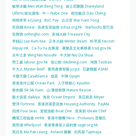
敏華冰廳 Men Wah Beng Teng
迪士尼樂園 Disneyland
Ulferts 歐化傢俬
牛一 Nabe One
稻埕飯店 Dào Chéng
簡簡單單 ecLiving
BoC Pay
位元堂 Wai Yuen Tong
官燕棧 ibnest
長者安居協會 schsa.org.hk
Starbucks 星巴克
安興號 onhingho.com
富城火鍋 Treasure City
李錦記 Lee Kum Kee
正冬火鍋 Winter Steam
軒琴居 Hecom
Alipay HK
Ca-Tu-Ya 吉豚屋
康樂及文化事務署 lcsd.gov.hk
永年士多 Wing Nin Noodle
牛大帥 Niu Da Shuai
勞工處 labour.gov.hk
張公館 ckkdining.com
淘寶 Taobao
牛大人 Master Beef
賽馬會耆智園 jccpa
亞參雞飯 ASAM
卡撒天嬌 Casablanca
放題
牛陣 Gyujin
香港海洋公園 Ocean Park
人字牌救心 Kyushin
嗇色園 Sik Sik Yuen
山‧灘拯救隊 Nature Rescue
殿大喜屋 daikiya
海皇 Ocean Empire
美亞廚具 Meyer
豐澤 Fortress
香港房屋委員會 Housing Authority
PayMe
四洲 Four Seas
壹號漁船 Boat One
意美廚 Ideale Chef
機電工程協會 emhk
香港中樂團 hkco
Proluxury 普樂氏
惠而浦 Whirlpool
香港耆康老人福利會 sage.org.hk
馬百良 Ma Pak Leung
Airland 雅蘭
但馬屋 Tajimaya