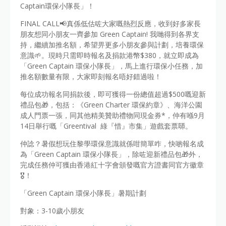
Captain環保小隊長」！
FINAL CALL📢真係低估咗大家嘅熱烈反應，收到好多家長
朋友想同小朋友一齊參加 Green Captain! 我哋得到各界支
持，繼續加推名額，希望畀更多小朋友參與計劃，培養環保
意識🌱。現時只需即時報名及捐款港幣$380，就立即成為
「Green Captain 環保小隊長」，馬上進行環保小任務，加
推名額數量有限，大家即刻報名唔好錯過啦！
每位成功報名同捐款後，即可獲得一份總值超過$500嘅迎新
禮品包🎁，包括：《Green Charter 環保約章》、海洋公園
成人門票一張，同其他精美贊助禮物同現金券*，仲有喺9月
14日舉行嘅「Greentival 綠『惜』市集」遊戲套票𠻹。
仲諗？暑假想玩住黎學環保意識就係咁簡單咋，快啲報名成
為「Green Captain 環保小隊長」，除咗迎新禮品包🎁外，
完成任務仲可獲由香港紅十字會頒發嘅官方證書同官方徽章
🎖️！
「Green Captain 環保小隊長」暑期計劃
對象：3-10歲小朋友