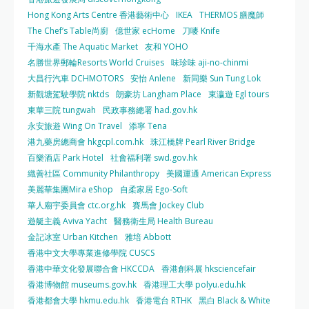
Hong Kong Arts Centre 香港藝術中心
IKEA
THERMOS 膳魔師
The Chef’s Table尚廚
億世家 ecHome
刀嘜 Knife
千海水產 The Aquatic Market
友和 YOHO
名勝世界郵輪Resorts World Cruises
味珍味 aji-no-chinmi
大昌行汽車 DCHMOTORS
安怡 Anlene
新同樂 Sun Tung Lok
新觀塘駕駛學院 nktds
朗豪坊 Langham Place
東瀛遊 Egl tours
東華三院 tungwah
民政事務總署 had.gov.hk
永安旅遊 Wing On Travel
添寧 Tena
港九藥房總商會 hkgcpl.com.hk
珠江橋牌 Pearl River Bridge
百樂酒店 Park Hotel
社會福利署 swd.gov.hk
織善社區 Community Philanthropy
美國運通 American Express
美麗華集團Mira eShop
自柔家居 Ego-Soft
華人廟宇委員會 ctc.org.hk
賽馬會 Jockey Club
遊艇主義 Aviva Yacht
醫務衛生局 Health Bureau
金記冰室 Urban Kitchen
雅培 Abbott
香港中文大學專業進修學院 CUSCS
香港中華文化發展聯合會 HKCCDA
香港創科展 hksciencefair
香港博物館 museums.gov.hk
香港理工大學 polyu.edu.hk
香港都會大學 hkmu.edu.hk
香港電台 RTHK
黑白 Black & White