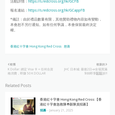
活動詳情：
https://s.redcross.org.hk/GCFB
報名連結：
https://s.redcross.org.hk/GCappFB
*備註：由於禮品數量有限，其他贊助禮物內容如有變動，
本會恕不另行通知。如有任何爭議，本會保留最終決定
權。
香港紅十字會 Hong Kong Red Cross
慈善
較舊
較新的
K Dollar: 綁定 Visa 卡 + 任何合資
JHC 日本城: 最後2日📣全場買滿
格消費，即賺 50 K DOLLAR
$88即享8️⃣8️⃣折‼️
Related Posts
香港紅十字會 Hong Kong Red Cross:【香
港紅十字會急救隊⛑️新隊員招募】
招募
-
January 21, 2025