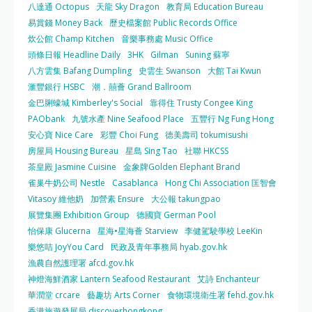
八達通 Octopus
天龍 Sky Dragon
教育局 Education Bureau
易賞錢 Money Back
歷史檔案館 Public Records Office
炊公館 Champ Kitchen
音樂事務處 Music Office
頭條日報 Headline Daily
3HK
Gilman
Suning 蘇寧
八方雲集 Bafang Dumpling
史雲生 Swanson
大館 Tai Kwun
滙豐銀行 HSBC
潮．囍薈 Grand Ballroom
金巴脷蠔城 Kimberley's Social
靠得住 Trusty Congee King
PAObank
九號水產 Nine Seafood Place
五豐行 Ng Fung Hong
安心寶 Nice Care
彩豐 Choi Fung
德美壽司 tokumisushi
房屋局 Housing Bureau
星島 Sing Tao
社聯 HKCSS
茶皇殿 Jasmine Cuisine
金象牌Golden Elephant Brand
雀巢牛奶公司 Nestle
Casablanca
Hong Chi Association 匡智會
Vitasoy 維他奶
加營素 Ensure
大公報 takungpao
展覽集團 Exhibition Group
德國寶 German Pool
怡保康 Glucerna
星海•星海薈 Starview
李健駕駛學校 LeeKin
樂悠咭 JoyYou Card
民政及青年事務局 hyab.gov.hk
漁農自然護理署 afcd.gov.hk
神燈海鮮酒家 Lantern Seafood Restaurant
艾詩 Enchanteur
華潤堂 crcare
藝趣坊 Arts Corner
食物環境衛生署 fehd.gov.hk
香港旅遊發展局 discoverhongkong