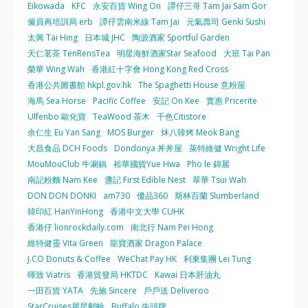
Eikowada
KFC
永安百貨 Wing On
譚仔三哥 Tam Jai Sam Gor
僱員再培訓局 erb
譚仔雲南米線 Tam Jai
元氣壽司 Genki Sushi
太興 Tai Hing
日本城 JHC
陶源酒家 Sportful Garden
天仁茗茶 TenRensTea
明星海鮮酒家Star Seafood
大班 Tai Pan
榮華 Wing Wah
香港紅十字會 Hong Kong Red Cross
香港公共圖書館 hkpl.gov.hk
The Spaghetti House 意粉屋
海馬 Sea Horse
Pacific Coffee
安記 On Kee
實惠 Pricerite
Ulfenbo 歐化寶
TeaWood 茶木
千色Citistore
余仁生 Eu Yan Sang
MOS Burger
炑八韓烤 Meok Bang
大昌食品 DCH Foods
Dondonya 丼丼屋
萊特維健 Wright Life
MouMouClub 牛涮鍋
裕華國貨Yue Hwa
Pho le 錦麗
南記粉麵 Nam Kee
盞記 First Edible Nest
翠華 Tsui Wah
DON DON DONKI
am730
優品360
斯林百蘭 Slumberland
韓印紅 HanYinHong
香港中文大學 CUHK
香港仔 lionrockdaily.com
南北行 Nam Pei Hong
維特健靈 Vita Green
龍寶酒家 Dragon Palace
J.CO Donuts & Coffee
WeChat Pay HK
利東集團 Lei Tung
暉致 Viatris
香港貿發局 HKTDC
Kawai 日本肝油丸
一田百貨 YATA
先施 Sincere
戶戶送 Deliveroo
StarCruises麗星郵輪
Buffalo 牛頭牌