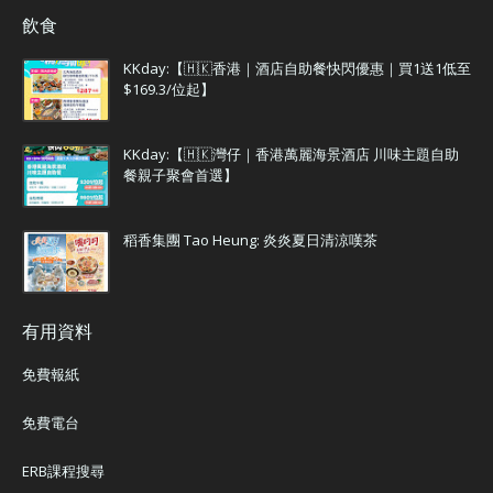
飲食
KKday:【🇭🇰香港｜酒店自助餐快閃優惠｜買1送1低至
$169.3/位起】
KKday:【🇭🇰灣仔｜香港萬麗海景酒店 川味主題自助
餐親子聚會首選】
稻香集團 Tao Heung: 炎炎夏日清涼嘆茶
有用資料
免費報紙
免費電台
ERB課程搜尋