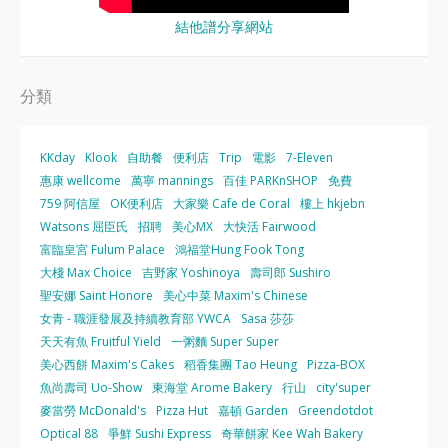
結他譜分享網站
分類
KKday
Klook
自助餐
便利店
Trip
電影
7-Eleven
惠康 wellcome
萬寧 mannings
百佳 PARKnSHOP
免費
759 阿信屋
OK便利店
大家樂 Cafe de Coral
樓上 hkjebn
Watsons 屈臣氏
招聘
美心MX
大快活 Fairwood
富臨皇宮 Fulum Palace
鴻福堂Hung Fook Tong
大棧 Max Choice
吉野家 Yoshinoya
壽司郎 Sushiro
聖安娜 Saint Honore
美心中菜 Maxim's Chinese
女青 - 職涯發展及持續教育部 YWCA
Sasa 莎莎
天天有魚 Fruitful Yield
一粥麵 Super Super
美心西餅 Maxim's Cakes
稻香集團 Tao Heung
Pizza-BOX
魚尚壽司 Uo-Show
東海堂 Arome Bakery
行山
city'super
麥當勞 McDonald's
Pizza Hut
嘉頓 Garden
Greendotdot
Optical 88
爭鮮 Sushi Express
奇華餅家 Kee Wah Bakery