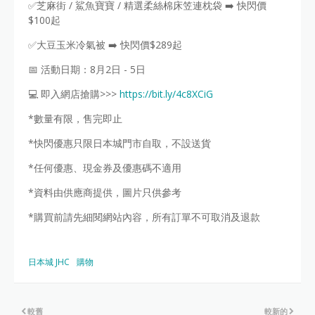
✅芝麻街 / 鯊魚寶寶 / 精選柔絲棉床笠連枕袋 ➡️ 快閃價
$100起
✅大豆玉米冷氣被 ➡️ 快閃價$289起
📅 活動日期：8月2日 - 5日
💻 即入網店搶購>>>
https://bit.ly/4c8XCiG
*數量有限，售完即止
*快閃優惠只限日本城門市自取，不設送貨
*任何優惠、現金券及優惠碼不適用
*資料由供應商提供，圖片只供參考
*購買前請先細閱網站內容，所有訂單不可取消及退款
日本城 JHC
購物
較舊
較新的