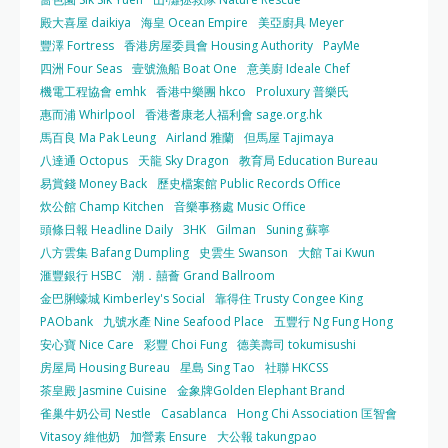
殿大喜屋 daikiya
海皇 Ocean Empire
美亞廚具 Meyer
豐澤 Fortress
香港房屋委員會 Housing Authority
PayMe
四洲 Four Seas
壹號漁船 Boat One
意美廚 Ideale Chef
機電工程協會 emhk
香港中樂團 hkco
Proluxury 普樂氏
惠而浦 Whirlpool
香港耆康老人福利會 sage.org.hk
馬百良 Ma Pak Leung
Airland 雅蘭
但馬屋 Tajimaya
八達通 Octopus
天龍 Sky Dragon
教育局 Education Bureau
易賞錢 Money Back
歷史檔案館 Public Records Office
炊公館 Champ Kitchen
音樂事務處 Music Office
頭條日報 Headline Daily
3HK
Gilman
Suning 蘇寧
八方雲集 Bafang Dumpling
史雲生 Swanson
大館 Tai Kwun
滙豐銀行 HSBC
潮．囍薈 Grand Ballroom
金巴脷蠔城 Kimberley's Social
靠得住 Trusty Congee King
PAObank
九號水產 Nine Seafood Place
五豐行 Ng Fung Hong
安心寶 Nice Care
彩豐 Choi Fung
德美壽司 tokumisushi
房屋局 Housing Bureau
星島 Sing Tao
社聯 HKCSS
茶皇殿 Jasmine Cuisine
金象牌Golden Elephant Brand
雀巢牛奶公司 Nestle
Casablanca
Hong Chi Association 匡智會
Vitasoy 維他奶
加營素 Ensure
大公報 takungpao