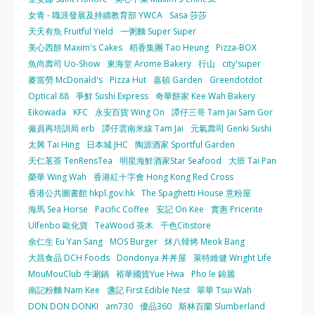
女青 - 職涯發展及持續教育部 YWCA
Sasa 莎莎
天天有魚 Fruitful Yield
一粥麵 Super Super
美心西餅 Maxim's Cakes
稻香集團 Tao Heung
Pizza-BOX
魚尚壽司 Uo-Show
東海堂 Arome Bakery
行山
city'super
麥當勞 McDonald's
Pizza Hut
嘉頓 Garden
Greendotdot
Optical 88
爭鮮 Sushi Express
奇華餅家 Kee Wah Bakery
Eikowada
KFC
永安百貨 Wing On
譚仔三哥 Tam Jai Sam Gor
僱員再培訓局 erb
譚仔雲南米線 Tam Jai
元氣壽司 Genki Sushi
太興 Tai Hing
日本城 JHC
陶源酒家 Sportful Garden
天仁茗茶 TenRensTea
明星海鮮酒家Star Seafood
大班 Tai Pan
榮華 Wing Wah
香港紅十字會 Hong Kong Red Cross
香港公共圖書館 hkpl.gov.hk
The Spaghetti House 意粉屋
海馬 Sea Horse
Pacific Coffee
安記 On Kee
實惠 Pricerite
Ulfenbo 歐化寶
TeaWood 茶木
千色Citistore
余仁生 Eu Yan Sang
MOS Burger
炑八韓烤 Meok Bang
大昌食品 DCH Foods
Dondonya 丼丼屋
萊特維健 Wright Life
MouMouClub 牛涮鍋
裕華國貨Yue Hwa
Pho le 錦麗
南記粉麵 Nam Kee
盞記 First Edible Nest
翠華 Tsui Wah
DON DON DONKI
am730
優品360
斯林百蘭 Slumberland