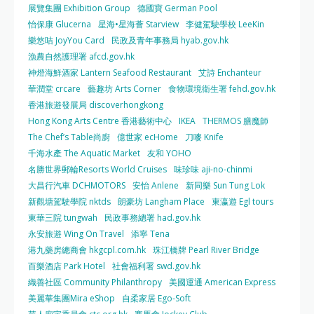
展覽集團 Exhibition Group
德國寶 German Pool
怡保康 Glucerna
星海•星海薈 Starview
李健駕駛學校 LeeKin
樂悠咭 JoyYou Card
民政及青年事務局 hyab.gov.hk
漁農自然護理署 afcd.gov.hk
神燈海鮮酒家 Lantern Seafood Restaurant
艾詩 Enchanteur
華潤堂 crcare
藝趣坊 Arts Corner
食物環境衛生署 fehd.gov.hk
香港旅遊發展局 discoverhongkong
Hong Kong Arts Centre 香港藝術中心
IKEA
THERMOS 膳魔師
The Chef’s Table尚廚
億世家 ecHome
刀嘜 Knife
千海水產 The Aquatic Market
友和 YOHO
名勝世界郵輪Resorts World Cruises
味珍味 aji-no-chinmi
大昌行汽車 DCHMOTORS
安怡 Anlene
新同樂 Sun Tung Lok
新觀塘駕駛學院 nktds
朗豪坊 Langham Place
東瀛遊 Egl tours
東華三院 tungwah
民政事務總署 had.gov.hk
永安旅遊 Wing On Travel
添寧 Tena
港九藥房總商會 hkgcpl.com.hk
珠江橋牌 Pearl River Bridge
百樂酒店 Park Hotel
社會福利署 swd.gov.hk
織善社區 Community Philanthropy
美國運通 American Express
美麗華集團Mira eShop
自柔家居 Ego-Soft