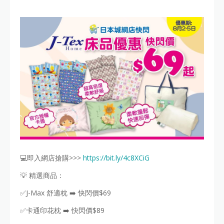
💻即入網店搶購>>>
https://bit.ly/4c8XCiG
💡 精選商品：
✅J-Max 舒適枕 ➡️ 快閃價$69
✅卡通印花枕 ➡️ 快閃價$89