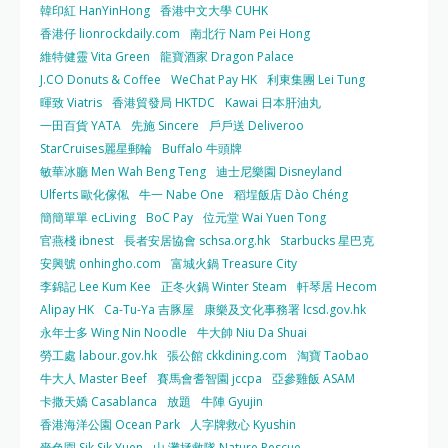
韓印紅 HanYinHong
香港中文大學 CUHK
香港仔 lionrockdaily.com
南北行 Nam Pei Hong
維特健靈 Vita Green
龍寶酒家 Dragon Palace
J.CO Donuts & Coffee
WeChat Pay HK
利東集團 Lei Tung
暉致 Viatris
香港貿發局 HKTDC
Kawai 日本肝油丸
一田百貨 YATA
先施 Sincere
戶戶送 Deliveroo
StarCruises麗星郵輪
Buffalo 牛頭牌
敏華冰廳 Men Wah Beng Teng
迪士尼樂園 Disneyland
Ulferts 歐化傢俬
牛一 Nabe One
稻埕飯店 Dào Chéng
簡簡單單 ecLiving
BoC Pay
位元堂 Wai Yuen Tong
官燕棧 ibnest
長者安居協會 schsa.org.hk
Starbucks 星巴克
安興號 onhingho.com
富城火鍋 Treasure City
李錦記 Lee Kum Kee
正冬火鍋 Winter Steam
軒琴居 Hecom
Alipay HK
Ca-Tu-Ya 吉豚屋
康樂及文化事務署 lcsd.gov.hk
永年士多 Wing Nin Noodle
牛大帥 Niu Da Shuai
勞工處 labour.gov.hk
張公館 ckkdining.com
淘寶 Taobao
牛大人 Master Beef
賽馬會耆智園 jccpa
亞參雞飯 ASAM
卡撒天嬌 Casablanca
放題
牛陣 Gyujin
香港海洋公園 Ocean Park
人字牌救心 Kyushin
嗇色園 Sik Sik Yuen
山‧灘拯救隊 Nature Rescue