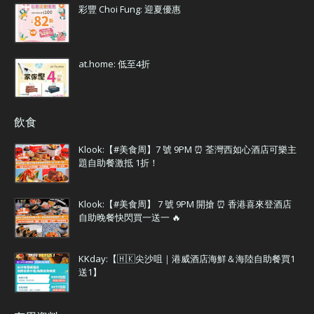
彩豐 Choi Fung: 迎夏優惠
at.home: 低至4折
飲食
Klook:【#美食周】7 號 9PM ⏰ 荃灣西如心酒店可樂主
題自助餐激抵 1折！
Klook:【#美食周】 7 號 9PM 開搶 ⏰ 香港喜來登酒店
自助晚餐快閃買一送一 🔥
KKday:【🇭🇰尖沙咀｜港威酒店海鮮＆海陸自助餐買1
送1】