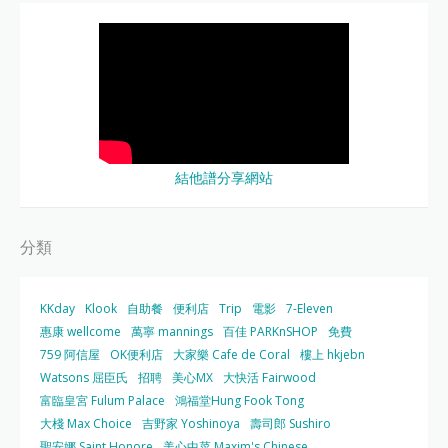
結他譜分享網站
分類
KKday
Klook
自助餐
便利店
Trip
電影
7-Eleven
惠康 wellcome
萬寧 mannings
百佳 PARKnSHOP
免費
759 阿信屋
OK便利店
大家樂 Cafe de Coral
樓上 hkjebn
Watsons 屈臣氏
招聘
美心MX
大快活 Fairwood
富臨皇宮 Fulum Palace
鴻福堂Hung Fook Tong
大棧 Max Choice
吉野家 Yoshinoya
壽司郎 Sushiro
聖安娜 Saint Honore
美心中菜 Maxim's Chinese