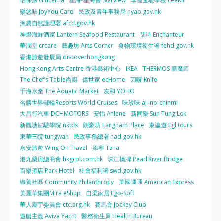
怡保康 Glucerna
星海•星海薈 Starview
李健駕駛學校 LeeKin
樂悠咭 JoyYou Card
民政及青年事務局 hyab.gov.hk
漁農自然護理署 afcd.gov.hk
神燈海鮮酒家 Lantern Seafood Restaurant
艾詩 Enchanteur
華潤堂 crcare
藝趣坊 Arts Corner
食物環境衛生署 fehd.gov.hk
香港旅遊發展局 discoverhongkong
Hong Kong Arts Centre 香港藝術中心
IKEA
THERMOS 膳魔師
The Chef’s Table尚廚
億世家 ecHome
刀嘜 Knife
千海水產 The Aquatic Market
友和 YOHO
名勝世界郵輪Resorts World Cruises
味珍味 aji-no-chinmi
大昌行汽車 DCHMOTORS
安怡 Anlene
新同樂 Sun Tung Lok
新觀塘駕駛學院 nktds
朗豪坊 Langham Place
東瀛遊 Egl tours
東華三院 tungwah
民政事務總署 had.gov.hk
永安旅遊 Wing On Travel
添寧 Tena
港九藥房總商會 hkgcpl.com.hk
珠江橋牌 Pearl River Bridge
百樂酒店 Park Hotel
社會福利署 swd.gov.hk
織善社區 Community Philanthropy
美國運通 American Express
美麗華集團Mira eShop
自柔家居 Ego-Soft
華人廟宇委員會 ctc.org.hk
賽馬會 Jockey Club
遊艇主義 Aviva Yacht
醫務衛生局 Health Bureau