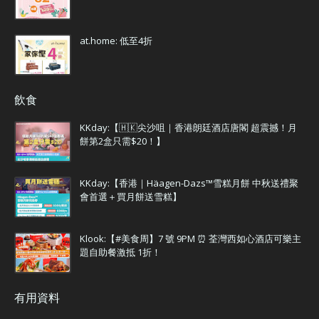
at.home: 低至4折
飲食
KKday:【🇭🇰尖沙咀｜香港朗廷酒店唐閣 超震撼！月
餅第2盒只需$20！】
KKday:【香港｜Häagen-Dazs™雪糕月餅 中秋送禮聚
會首選＋買月餅送雪糕】
Klook:【#美食周】7 號 9PM ⏰ 荃灣西如心酒店可樂主
題自助餐激抵 1折！
有用資料