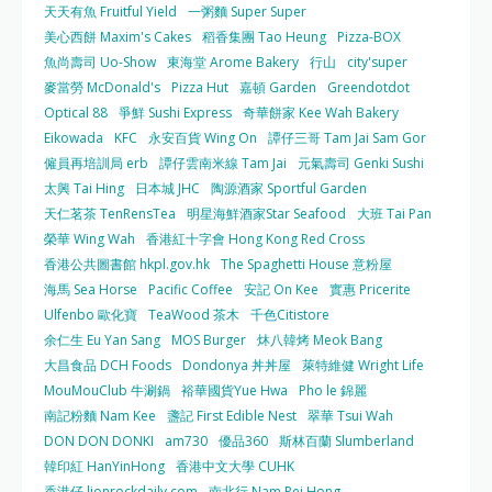
天天有魚 Fruitful Yield
一粥麵 Super Super
美心西餅 Maxim's Cakes
稻香集團 Tao Heung
Pizza-BOX
魚尚壽司 Uo-Show
東海堂 Arome Bakery
行山
city'super
麥當勞 McDonald's
Pizza Hut
嘉頓 Garden
Greendotdot
Optical 88
爭鮮 Sushi Express
奇華餅家 Kee Wah Bakery
Eikowada
KFC
永安百貨 Wing On
譚仔三哥 Tam Jai Sam Gor
僱員再培訓局 erb
譚仔雲南米線 Tam Jai
元氣壽司 Genki Sushi
太興 Tai Hing
日本城 JHC
陶源酒家 Sportful Garden
天仁茗茶 TenRensTea
明星海鮮酒家Star Seafood
大班 Tai Pan
榮華 Wing Wah
香港紅十字會 Hong Kong Red Cross
香港公共圖書館 hkpl.gov.hk
The Spaghetti House 意粉屋
海馬 Sea Horse
Pacific Coffee
安記 On Kee
實惠 Pricerite
Ulfenbo 歐化寶
TeaWood 茶木
千色Citistore
余仁生 Eu Yan Sang
MOS Burger
炑八韓烤 Meok Bang
大昌食品 DCH Foods
Dondonya 丼丼屋
萊特維健 Wright Life
MouMouClub 牛涮鍋
裕華國貨Yue Hwa
Pho le 錦麗
南記粉麵 Nam Kee
盞記 First Edible Nest
翠華 Tsui Wah
DON DON DONKI
am730
優品360
斯林百蘭 Slumberland
韓印紅 HanYinHong
香港中文大學 CUHK
香港仔 lionrockdaily.com
南北行 Nam Pei Hong