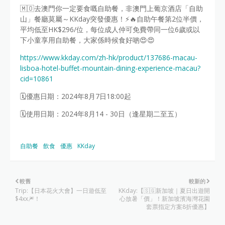
🇲🇴去澳門你一定要食嘅自助餐，非澳門上葡京酒店「自助
山」餐廳莫屬～KKday突發優惠！⚡🔥自助午餐第2位半價，
平均低至HK$296/位，每位成人仲可免費帶同一位6歲或以
下小童享用自助餐，大家係時候食好啲😍😍
https://www.kkday.com/zh-hk/product/137686-macau-
lisboa-hotel-buffet-mountain-dining-experience-macau?
cid=10861
🗓️優惠日期：2024年8月7日18:00起
🗓️使用日期：2024年8月14 - 30日（逢星期二至五）
自助餐
飲食
優惠
KKday
較舊
較新的
Trip:【日本花火大會】一日遊低至
KKday:【🇸🇬新加坡｜夏日出遊開
$4xx🎆！
心放暑「價」！新加坡濱海灣花園
套票指定方案8折優惠】