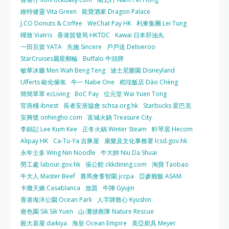
維特健靈 Vita Green
龍寶酒家 Dragon Palace
J.CO Donuts & Coffee
WeChat Pay HK
利東集團 Lei Tung
暉致 Viatris
香港貿發局 HKTDC
Kawai 日本肝油丸
一田百貨 YATA
先施 Sincere
戶戶送 Deliveroo
StarCruises麗星郵輪
Buffalo 牛頭牌
敏華冰廳 Men Wah Beng Teng
迪士尼樂園 Disneyland
Ulferts 歐化傢俬
牛一 Nabe One
稻埕飯店 Dào Chéng
簡簡單單 ecLiving
BoC Pay
位元堂 Wai Yuen Tong
官燕棧 ibnest
長者安居協會 schsa.org.hk
Starbucks 星巴克
安興號 onhingho.com
富城火鍋 Treasure City
李錦記 Lee Kum Kee
正冬火鍋 Winter Steam
軒琴居 Hecom
Alipay HK
Ca-Tu-Ya 吉豚屋
康樂及文化事務署 lcsd.gov.hk
永年士多 Wing Nin Noodle
牛大帥 Niu Da Shuai
勞工處 labour.gov.hk
張公館 ckkdining.com
淘寶 Taobao
牛大人 Master Beef
賽馬會耆智園 jccpa
亞參雞飯 ASAM
卡撒天嬌 Casablanca
放題
牛陣 Gyujin
香港海洋公園 Ocean Park
人字牌救心 Kyushin
嗇色園 Sik Sik Yuen
山‧灘拯救隊 Nature Rescue
殿大喜屋 daikiya
海皇 Ocean Empire
美亞廚具 Meyer