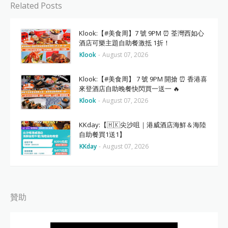
Related Posts
Klook:【#美食周】7 號 9PM ⏰ 荃灣西如心
酒店可樂主題自助餐激抵 1折！
Klook
-
August 07, 2026
Klook:【#美食周】 7 號 9PM 開搶 ⏰ 香港喜
來登酒店自助晚餐快閃買一送一 🔥
Klook
-
August 07, 2026
KKday:【🇭🇰尖沙咀｜港威酒店海鮮＆海陸
自助餐買1送1】
KKday
-
August 07, 2026
贊助