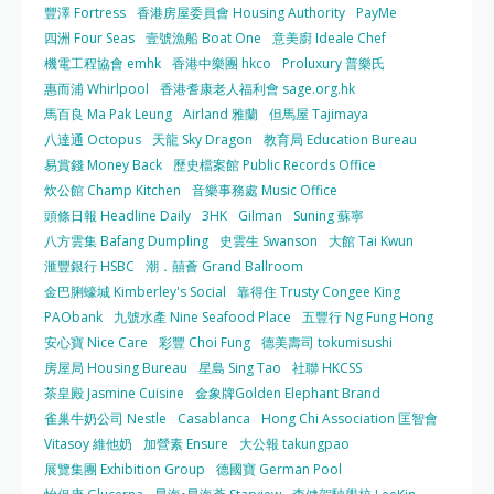
豐澤 Fortress
香港房屋委員會 Housing Authority
PayMe
四洲 Four Seas
壹號漁船 Boat One
意美廚 Ideale Chef
機電工程協會 emhk
香港中樂團 hkco
Proluxury 普樂氏
惠而浦 Whirlpool
香港耆康老人福利會 sage.org.hk
馬百良 Ma Pak Leung
Airland 雅蘭
但馬屋 Tajimaya
八達通 Octopus
天龍 Sky Dragon
教育局 Education Bureau
易賞錢 Money Back
歷史檔案館 Public Records Office
炊公館 Champ Kitchen
音樂事務處 Music Office
頭條日報 Headline Daily
3HK
Gilman
Suning 蘇寧
八方雲集 Bafang Dumpling
史雲生 Swanson
大館 Tai Kwun
滙豐銀行 HSBC
潮．囍薈 Grand Ballroom
金巴脷蠔城 Kimberley's Social
靠得住 Trusty Congee King
PAObank
九號水產 Nine Seafood Place
五豐行 Ng Fung Hong
安心寶 Nice Care
彩豐 Choi Fung
德美壽司 tokumisushi
房屋局 Housing Bureau
星島 Sing Tao
社聯 HKCSS
茶皇殿 Jasmine Cuisine
金象牌Golden Elephant Brand
雀巢牛奶公司 Nestle
Casablanca
Hong Chi Association 匡智會
Vitasoy 維他奶
加營素 Ensure
大公報 takungpao
展覽集團 Exhibition Group
德國寶 German Pool