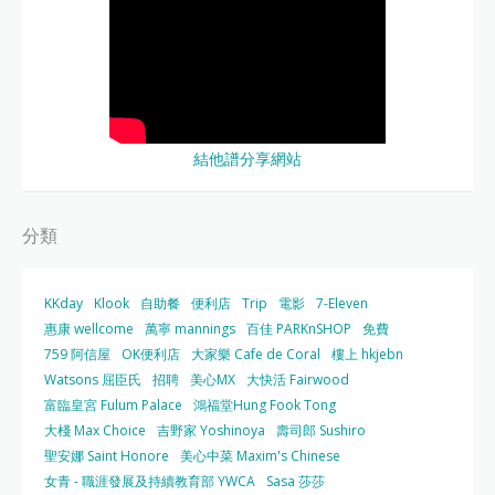
結他譜分享網站
分類
KKday
Klook
自助餐
便利店
Trip
電影
7-Eleven
惠康 wellcome
萬寧 mannings
百佳 PARKnSHOP
免費
759 阿信屋
OK便利店
大家樂 Cafe de Coral
樓上 hkjebn
Watsons 屈臣氏
招聘
美心MX
大快活 Fairwood
富臨皇宮 Fulum Palace
鴻福堂Hung Fook Tong
大棧 Max Choice
吉野家 Yoshinoya
壽司郎 Sushiro
聖安娜 Saint Honore
美心中菜 Maxim's Chinese
女青 - 職涯發展及持續教育部 YWCA
Sasa 莎莎