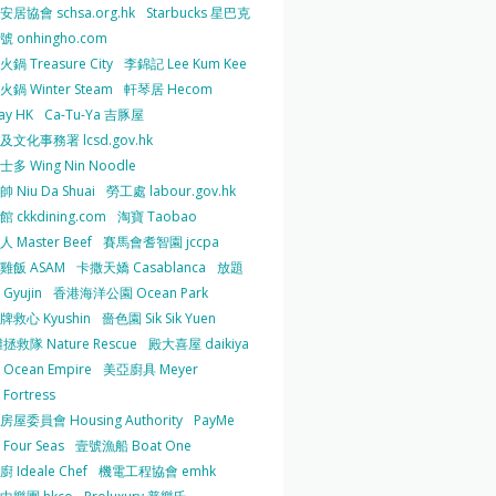
居協會 schsa.org.hk
Starbucks 星巴克
 onhingho.com
鍋 Treasure City
李錦記 Lee Kum Kee
鍋 Winter Steam
軒琴居 Hecom
ay HK
Ca-Tu-Ya 吉豚屋
及文化事務署 lcsd.gov.hk
多 Wing Nin Noodle
 Niu Da Shuai
勞工處 labour.gov.hk
 ckkdining.com
淘寶 Taobao
 Master Beef
賽馬會耆智園 jccpa
雞飯 ASAM
卡撒天嬌 Casablanca
放題
Gyujin
香港海洋公園 Ocean Park
牌救心 Kyushin
嗇色園 Sik Sik Yuen
拯救隊 Nature Rescue
殿大喜屋 daikiya
Ocean Empire
美亞廚具 Meyer
Fortress
屋委員會 Housing Authority
PayMe
Four Seas
壹號漁船 Boat One
 Ideale Chef
機電工程協會 emhk