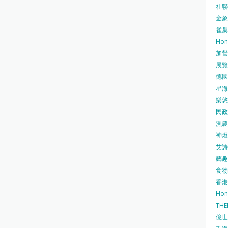
社聯 
金象牌
雀巢
Hon
加營素
展覽集
德國寶
星海•
樂悠咭
民政
漁農自
神燈海
艾詩 
藝趣坊
食物
香港
Hon
TH
億世