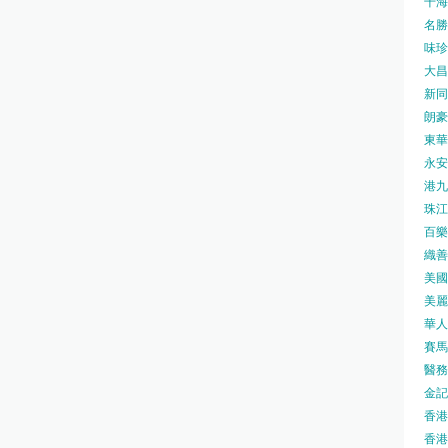
千海水
名勝世
味珍味
大昌
新同樂
朗豪坊
東華
永安旅
港九藥
珠江橋
百樂酒
織善社
美國運
美麗
華人廟
賽馬會
醫務衛
金記冰
香港
香港