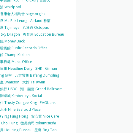
中樂團 hkco
Proluxury 普樂氏
 Whirlpool
耆康老人福利會 sage.org.hk
 Ma Pak Leung
Airland 雅蘭
 Tajimaya
八達通 Octopus
Sky Dragon
教育局 Education Bureau
 Money Back
案館 Public Records Office
 Champ Kitchen
務處 Music Office
報 Headline Daily
3HK
Gilman
ing 蘇寧
八方雲集 Bafang Dumpling
生 Swanson
大館 Tai Kwun
銀行 HSBC
潮．囍薈 Grand Ballroom
蠔城 Kimberley's Social
 Trusty Congee King
PAObank
產 Nine Seafood Place
 Ng Fung Hong
安心寶 Nice Care
Choi Fung
德美壽司 tokumisushi
 Housing Bureau
星島 Sing Tao