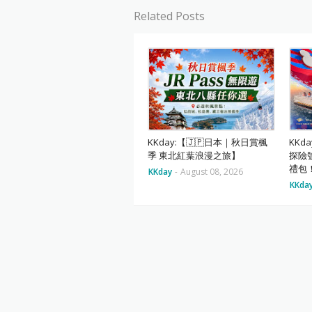
Related Posts
KKday:【🇯🇵日本｜秋日賞楓
KKd
季 東北紅葉浪漫之旅】
探險號
禮包
KKday
-
August 08, 2026
KKda