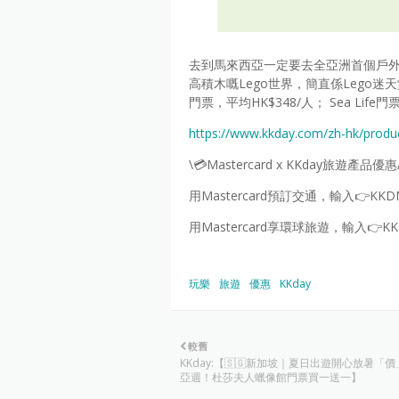
去到馬來西亞一定要去全亞洲首個戶外Le
高積木嘅Lego世界，簡直係Lego
門票，平均HK$348/人； Sea Life
https://www.kkday.com/zh-hk/produc
\💳Mastercard x KKday旅遊產品優惠
用Mastercard預訂交通，輸入👉KKD
用Mastercard享環球旅遊，輸入👉KK
玩樂
旅遊
優惠
KKday
較舊
KKday:【🇸🇬新加坡｜夏日出遊開心放暑「價
亞週！杜莎夫人蠟像館門票買一送一】