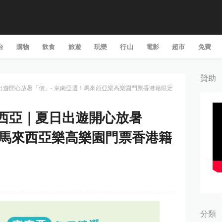
台
購物
飲食
旅遊
玩樂
行山
電影
超市
免費
贊助
｜夏日出遊開心放暑「價」- 東南亞週！馬來西亞樂高樂園門票香港籍限定
馬來西亞｜夏日出遊開心放暑
！馬來西亞樂高樂園門票香港籍
分類