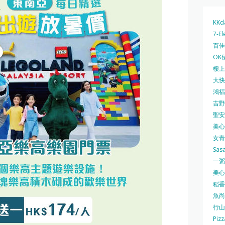
KKd
7-El
百佳 
OK
樓上 
大快活
鴻福堂
吉野家
聖安娜
美心中
女青
Sas
一粥麵
美心西
稻香
魚尚
行山
Pizz