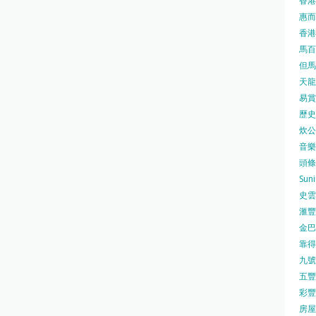
香港
惠而浦
香港
馬百良
但馬屋
天龍 
易賞錢
歷史檔
炊公館
音樂事
頭條日
Sun
史雲
滙豐
金巴脷
靠得住
九號水
五豐行
彩豐 
房屋局