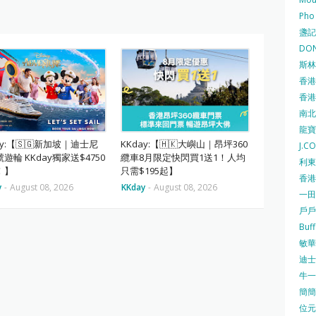
Pho
盞記 F
DON
斯林百
香港
香港仔
南北行
龍寶酒
ay:【🇸🇬新加坡｜迪士尼
KKday:【🇭🇰大嶼山｜昂坪360
J.C
遊輪 KKday獨家送$4750
纜車8月限定快閃買1送1！人均
利東集
！】
只需$195起】
香港
y
-
August 08, 2026
KKday
-
August 08, 2026
一田
戶戶送
Buf
敏華冰
迪士尼
牛一 
簡簡單
位元堂