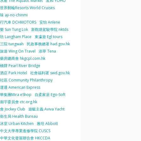
產 The Aquatic Market
友和 YOHO
界郵輪Resorts World Cruises
 aji-no-chinmi
行汽車 DCHMOTORS
安怡 Anlene
 Sun Tung Lok
新觀塘駕駛學院 nktds
 Langham Place
東瀛遊 Egl tours
三院 tungwah
民政事務總署 had.gov.hk
遊 Wing On Travel
添寧 Tena
房總商會 hkgcpl.com.hk
牌 Pearl River Bridge
店 Park Hotel
社會福利署 swd.gov.hk
區 Community Philanthropy
通 American Express
華集團Mira eShop
自柔家居 Ego-Soft
宇委員會 ctc.org.hk
 Jockey Club
遊艇主義 Aviva Yacht
生局 Health Bureau
室 Urban Kitchen
雅培 Abbott
中文大學專業進修學院 CUSCS
中華文化發展聯合會 HKCCDA