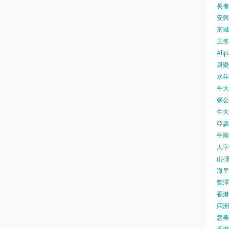
長者安
安興號
富城火
正冬火
Alip
康樂
永年士
牛大帥
張公館
牛大人
亞參
牛陣 
人字
山‧灘
海皇 
豐澤 
香港房
四洲 
意美廚