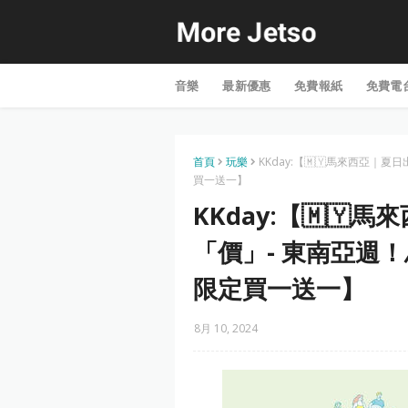
音樂
最新優惠
免費報紙
免費電
首頁
玩樂
KKday:【🇲🇾馬來西亞
買一送一】
KKday:【🇲
「價」- 東南亞週
限定買一送一】
8月 10, 2024