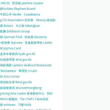
HKCSS
茶皇殿 Jasmine Cuisine
Golden Elephant Brand
牛奶公司 Nestle
Casablanca
g Chi Association 匡智會
Vitasoy 維他奶
 Ensure
大公報 takungpao
團 Exhibition Group
 German Pool
怡保康 Glucerna
星海薈 Starview
李健駕駛學校 LeeKin
 JoyYou Card
及青年事務局 hyab.gov.hk
然護理署 afcd.gov.hk
鮮酒家 Lantern Seafood Restaurant
Enchanteur
華潤堂 crcare
 Arts Corner
環境衛生署 fehd.gov.hk
旅遊發展局 discoverhongkong
g Kong Arts Centre 香港藝術中心
IKEA
ERMOS 膳魔師
The Chef’s Table尚廚
家 ecHome
刀嘜 Knife