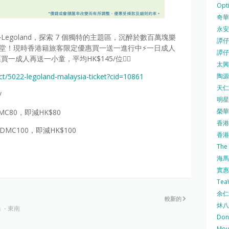
Opti
奇華餅
永安
goland，探索 7 個獨特的主題區，沉醉於數百萬塊樂
譚仔三
迷天堂！現時香港籍旅客限定優惠買一送一進行中⚡一日成人
譚仔
門票買一成人再送一小童，平均HK$145/位👍🏻
太興 
陶源酒
t/5022-legoland-malaysia-ticket?cid=10861
天仁茗
/
明星
榮華 
MC80，即減HK$80
香港紅
DMC100，即減HK$100
香港公
The
海馬 
實惠 
Te
余仁生
較新的
炑八
」- 東南
Do
Mo