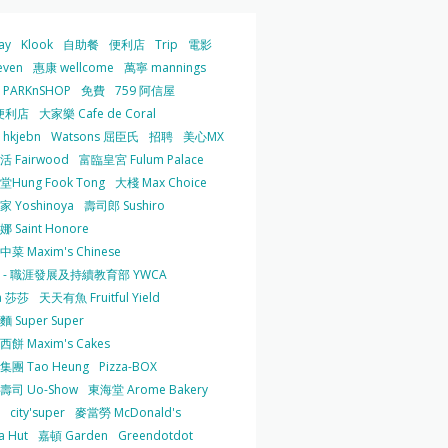
ay
Klook
自助餐
便利店
Trip
電影
even
惠康 wellcome
萬寧 mannings
PARKnSHOP
免費
759 阿信屋
便利店
大家樂 Cafe de Coral
hkjebn
Watsons 屈臣氏
招聘
美心MX
 Fairwood
富臨皇宮 Fulum Palace
Hung Fook Tong
大棧 Max Choice
 Yoshinoya
壽司郎 Sushiro
 Saint Honore
菜 Maxim's Chinese
 - 職涯發展及持續教育部 YWCA
a 莎莎
天天有魚 Fruitful Yield
 Super Super
餅 Maxim's Cakes
集團 Tao Heung
Pizza-BOX
壽司 Uo-Show
東海堂 Arome Bakery
city'super
麥當勞 McDonald's
a Hut
嘉頓 Garden
Greendotdot