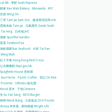
cal 88
爭鮮 Sushi Express
家 Kee Wah Bakery
Eikowada
KFC
百貨 Wing On
哥 Tam Jai Sam Gor
僱員再培訓局 erb
雲南米線 Tam Jai
元氣壽司 Genki Sushi
Tai Hing
日本城 JHC
家 Sportful Garden
茶 TenRensTea
海鮮酒家Star Seafood
大班 Tai Pan
Wing Wah
十字會 Hong Kong Red Cross
共圖書館 hkpl.gov.hk
 Spaghetti House 意粉屋
Sea Horse
Pacific Coffee
安記 On Kee
Pricerite
Ulfenbo 歐化寶
aWood 茶木
千色Citistore
 Eu Yan Sang
MOS Burger
韓烤 Meok Bang
大昌食品 DCH Foods
ndonya 丼丼屋
萊特維健 Wright Life
uMouClub 牛涮鍋
裕華國貨Yue Hwa