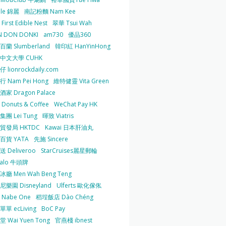
 le 錦麗
南記粉麵 Nam Kee
irst Edible Nest
翠華 Tsui Wah
 DON DONKI
am730
優品360
蘭 Slumberland
韓印紅 HanYinHong
中文大學 CUHK
 lionrockdaily.com
 Nam Pei Hong
維特健靈 Vita Green
家 Dragon Palace
O Donuts & Coffee
WeChat Pay HK
團 Lei Tung
暉致 Viatris
貿發局 HKTDC
Kawai 日本肝油丸
百貨 YATA
先施 Sincere
 Deliveroo
StarCruises麗星郵輪
falo 牛頭牌
廳 Men Wah Beng Teng
樂園 Disneyland
Ulferts 歐化傢俬
Nabe One
稻埕飯店 Dào Chéng
單 ecLiving
BoC Pay
 Wai Yuen Tong
官燕棧 ibnest