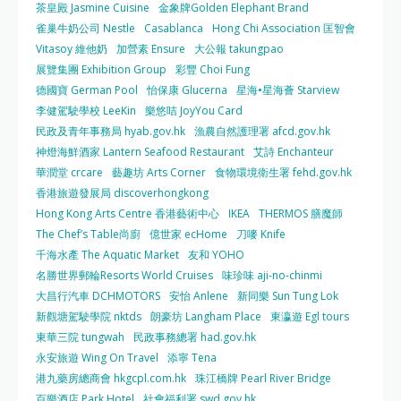
茶皇殿 Jasmine Cuisine
金象牌Golden Elephant Brand
雀巢牛奶公司 Nestle
Casablanca
Hong Chi Association 匡智會
Vitasoy 維他奶
加營素 Ensure
大公報 takungpao
展覽集團 Exhibition Group
彩豐 Choi Fung
德國寶 German Pool
怡保康 Glucerna
星海•星海薈 Starview
李健駕駛學校 LeeKin
樂悠咭 JoyYou Card
民政及青年事務局 hyab.gov.hk
漁農自然護理署 afcd.gov.hk
神燈海鮮酒家 Lantern Seafood Restaurant
艾詩 Enchanteur
華潤堂 crcare
藝趣坊 Arts Corner
食物環境衛生署 fehd.gov.hk
香港旅遊發展局 discoverhongkong
Hong Kong Arts Centre 香港藝術中心
IKEA
THERMOS 膳魔師
The Chef’s Table尚廚
億世家 ecHome
刀嘜 Knife
千海水產 The Aquatic Market
友和 YOHO
名勝世界郵輪Resorts World Cruises
味珍味 aji-no-chinmi
大昌行汽車 DCHMOTORS
安怡 Anlene
新同樂 Sun Tung Lok
新觀塘駕駛學院 nktds
朗豪坊 Langham Place
東瀛遊 Egl tours
東華三院 tungwah
民政事務總署 had.gov.hk
永安旅遊 Wing On Travel
添寧 Tena
港九藥房總商會 hkgcpl.com.hk
珠江橋牌 Pearl River Bridge
百樂酒店 Park Hotel
社會福利署 swd.gov.hk