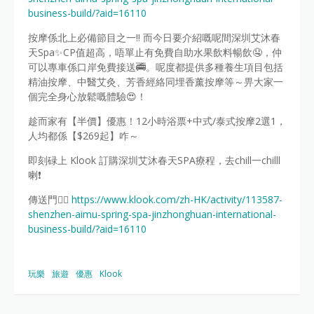
business-build/?aid=16110
按摩係北上必備節目之一‼ 而今日要介紹嘅呢間深圳艾沐春
天Spa✨CP值超高，唔單止有免費自助水果飲料暢飲🤤，仲
可以專車係口岸免費接送🚎。呢度都提供多種養生項目包括
精油按摩、中醫艾灸、芳香經絡同埋香薰按摩等～畀大家一
個完全身心放鬆嘅體驗😍！
趁而家有【半價】優惠！12小時浴票+中式/泰式按摩2選1，
人均都係【$269起】咋～
即刻碌上 Klook 訂購深圳艾沐春天SPA療程，去chill一chilll
喇❗
傳送門👉🏻
https://www.klook.com/zh-HK/activity/113587-
shenzhen-aimu-spring-spa-jinzhonghuan-international-
business-build/?aid=16110
玩樂
旅遊
優惠
Klook