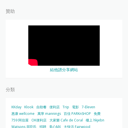
贊助
結他譜分享網站
分類
KKday
Klook
自助餐
便利店
Trip
電影
7-Eleven
惠康 wellcome
萬寧 mannings
百佳 PARKnSHOP
免費
759 阿信屋
OK便利店
大家樂 Cafe de Coral
樓上 hkjebn
Watsons 屈臣氏
招聘
美心MX
大快活 Fairwood