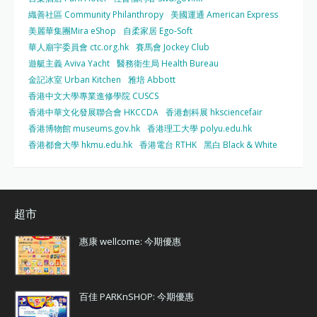
織善社區 Community Philanthropy
美國運通 American Express
美麗華集團Mira eShop
自柔家居 Ego-Soft
華人廟宇委員會 ctc.org.hk
賽馬會 Jockey Club
遊艇主義 Aviva Yacht
醫務衛生局 Health Bureau
金記冰室 Urban Kitchen
雅培 Abbott
香港中文大學專業進修學院 CUSCS
香港中華文化發展聯合會 HKCCDA
香港創科展 hksciencefair
香港博物館 museums.gov.hk
香港理工大學 polyu.edu.hk
香港都會大學 hkmu.edu.hk
香港電台 RTHK
黑白 Black & White
超市
惠康 wellcome: 今期優惠
百佳 PARKnSHOP: 今期優惠