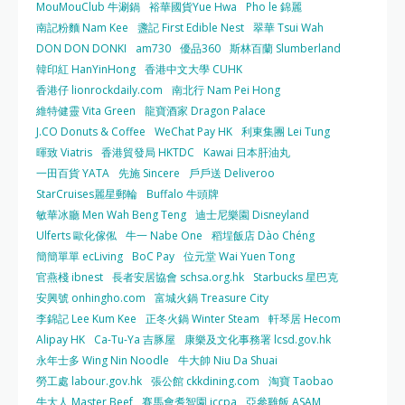
MouMouClub 牛涮鍋
裕華國貨Yue Hwa
Pho le 錦麗
南記粉麵 Nam Kee
盞記 First Edible Nest
翠華 Tsui Wah
DON DON DONKI
am730
優品360
斯林百蘭 Slumberland
韓印紅 HanYinHong
香港中文大學 CUHK
香港仔 lionrockdaily.com
南北行 Nam Pei Hong
維特健靈 Vita Green
龍寶酒家 Dragon Palace
J.CO Donuts & Coffee
WeChat Pay HK
利東集團 Lei Tung
暉致 Viatris
香港貿發局 HKTDC
Kawai 日本肝油丸
一田百貨 YATA
先施 Sincere
戶戶送 Deliveroo
StarCruises麗星郵輪
Buffalo 牛頭牌
敏華冰廳 Men Wah Beng Teng
迪士尼樂園 Disneyland
Ulferts 歐化傢俬
牛一 Nabe One
稻埕飯店 Dào Chéng
簡簡單單 ecLiving
BoC Pay
位元堂 Wai Yuen Tong
官燕棧 ibnest
長者安居協會 schsa.org.hk
Starbucks 星巴克
安興號 onhingho.com
富城火鍋 Treasure City
李錦記 Lee Kum Kee
正冬火鍋 Winter Steam
軒琴居 Hecom
Alipay HK
Ca-Tu-Ya 吉豚屋
康樂及文化事務署 lcsd.gov.hk
永年士多 Wing Nin Noodle
牛大帥 Niu Da Shuai
勞工處 labour.gov.hk
張公館 ckkdining.com
淘寶 Taobao
牛大人 Master Beef
賽馬會耆智園 jccpa
亞參雞飯 ASAM