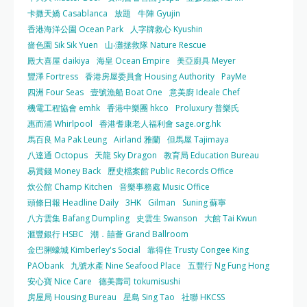
卡撒天嬌 Casablanca
放題
牛陣 Gyujin
香港海洋公園 Ocean Park
人字牌救心 Kyushin
嗇色園 Sik Sik Yuen
山‧灘拯救隊 Nature Rescue
殿大喜屋 daikiya
海皇 Ocean Empire
美亞廚具 Meyer
豐澤 Fortress
香港房屋委員會 Housing Authority
PayMe
四洲 Four Seas
壹號漁船 Boat One
意美廚 Ideale Chef
機電工程協會 emhk
香港中樂團 hkco
Proluxury 普樂氏
惠而浦 Whirlpool
香港耆康老人福利會 sage.org.hk
馬百良 Ma Pak Leung
Airland 雅蘭
但馬屋 Tajimaya
八達通 Octopus
天龍 Sky Dragon
教育局 Education Bureau
易賞錢 Money Back
歷史檔案館 Public Records Office
炊公館 Champ Kitchen
音樂事務處 Music Office
頭條日報 Headline Daily
3HK
Gilman
Suning 蘇寧
八方雲集 Bafang Dumpling
史雲生 Swanson
大館 Tai Kwun
滙豐銀行 HSBC
潮．囍薈 Grand Ballroom
金巴脷蠔城 Kimberley's Social
靠得住 Trusty Congee King
PAObank
九號水產 Nine Seafood Place
五豐行 Ng Fung Hong
安心寶 Nice Care
德美壽司 tokumisushi
房屋局 Housing Bureau
星島 Sing Tao
社聯 HKCSS