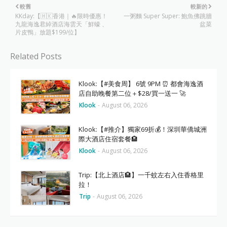
較舊
較新的
KKday:【🇭🇰香港｜🔥限時優惠！
一粥麵 Super Super: 鮑魚佛跳牆
九龍海逸君綽酒店海雲天「鮮蠔 、
盆菜
片皮鴨」放題$199/位】
Related Posts
Klook:【#美食周】 6號 9PM ⏰ 都會海逸酒
店自助晚餐第二位＋$28/買一送一 🚀
Klook
-
August 06, 2026
Klook:【#推介】獨家69折💰！深圳華僑城洲
際大酒店住宿套餐🏨
Klook
-
August 06, 2026
Trip:【北上酒店🏨】一千蚊左右入住香格里
拉！
Trip
-
August 06, 2026