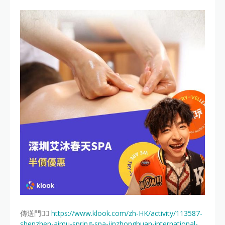
傳送門👉🏻
https://www.klook.com/zh-HK/activity/113587-
shenzhen-aimu-spring-spa-jinzhonghuan-international-