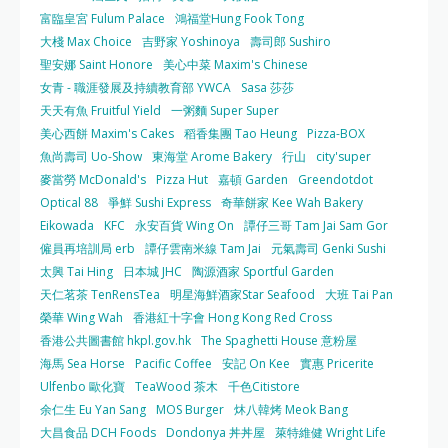
富臨皇宮 Fulum Palace
鴻福堂Hung Fook Tong
大棧 Max Choice
吉野家 Yoshinoya
壽司郎 Sushiro
聖安娜 Saint Honore
美心中菜 Maxim's Chinese
女青 - 職涯發展及持續教育部 YWCA
Sasa 莎莎
天天有魚 Fruitful Yield
一粥麵 Super Super
美心西餅 Maxim's Cakes
稻香集團 Tao Heung
Pizza-BOX
魚尚壽司 Uo-Show
東海堂 Arome Bakery
行山
city'super
麥當勞 McDonald's
Pizza Hut
嘉頓 Garden
Greendotdot
Optical 88
爭鮮 Sushi Express
奇華餅家 Kee Wah Bakery
Eikowada
KFC
永安百貨 Wing On
譚仔三哥 Tam Jai Sam Gor
僱員再培訓局 erb
譚仔雲南米線 Tam Jai
元氣壽司 Genki Sushi
太興 Tai Hing
日本城 JHC
陶源酒家 Sportful Garden
天仁茗茶 TenRensTea
明星海鮮酒家Star Seafood
大班 Tai Pan
榮華 Wing Wah
香港紅十字會 Hong Kong Red Cross
香港公共圖書館 hkpl.gov.hk
The Spaghetti House 意粉屋
海馬 Sea Horse
Pacific Coffee
安記 On Kee
實惠 Pricerite
Ulfenbo 歐化寶
TeaWood 茶木
千色Citistore
余仁生 Eu Yan Sang
MOS Burger
炑八韓烤 Meok Bang
大昌食品 DCH Foods
Dondonya 丼丼屋
萊特維健 Wright Life