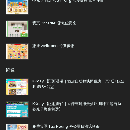
位元堂 Wai Yuen Tong: 盛夏健康 驚喜狂賞
實惠 Pricerite: 傢俬任意改
惠康 wellcome: 今期優惠
飲食
KKday:【🇭🇰香港｜酒店自助餐快閃優惠｜買1送1低至
$169.3/位起】
KKday:【🇭🇰灣仔｜香港萬麗海景酒店 川味主題自助
餐親子聚會首選】
稻香集團 Tao Heung: 炎炎夏日清涼嘆茶