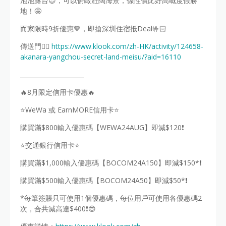
泡池露台😍，可以俯瞰壯闊海景，係性價比好高嘅度假勝
地！🤩
而家限時9折優惠🧡，即搶深圳住宿抵Deal🤟🏻
傳送門👉🏻
https://www.klook.com/zh-HK/activity/124658-
akanara-yangchou-secret-land-meisu/?aid=16110
_____________________
🔥8月限定信用卡優惠🔥
⭐WeWa 或 EarnMORE信用卡⭐
購買滿$800輸入優惠碼【WEWA24AUG】即減$120❗
⭐交通銀行信用卡⭐
購買滿$1,000輸入優惠碼【BOCOM24A150】即減$150*❗
購買滿$500輸入優惠碼【BOCOM24A50】即減$50*❗
*每筆簽賬只可使用1個優惠碼，每位用戶可使用各優惠碼2
次，合共減高達$400❗😍