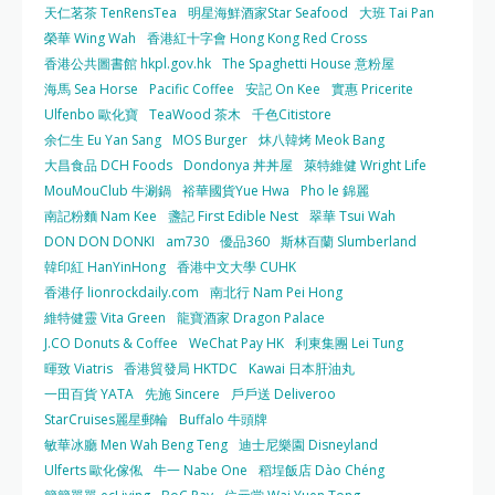
天仁茗茶 TenRensTea
明星海鮮酒家Star Seafood
大班 Tai Pan
榮華 Wing Wah
香港紅十字會 Hong Kong Red Cross
香港公共圖書館 hkpl.gov.hk
The Spaghetti House 意粉屋
海馬 Sea Horse
Pacific Coffee
安記 On Kee
實惠 Pricerite
Ulfenbo 歐化寶
TeaWood 茶木
千色Citistore
余仁生 Eu Yan Sang
MOS Burger
炑八韓烤 Meok Bang
大昌食品 DCH Foods
Dondonya 丼丼屋
萊特維健 Wright Life
MouMouClub 牛涮鍋
裕華國貨Yue Hwa
Pho le 錦麗
南記粉麵 Nam Kee
盞記 First Edible Nest
翠華 Tsui Wah
DON DON DONKI
am730
優品360
斯林百蘭 Slumberland
韓印紅 HanYinHong
香港中文大學 CUHK
香港仔 lionrockdaily.com
南北行 Nam Pei Hong
維特健靈 Vita Green
龍寶酒家 Dragon Palace
J.CO Donuts & Coffee
WeChat Pay HK
利東集團 Lei Tung
暉致 Viatris
香港貿發局 HKTDC
Kawai 日本肝油丸
一田百貨 YATA
先施 Sincere
戶戶送 Deliveroo
StarCruises麗星郵輪
Buffalo 牛頭牌
敏華冰廳 Men Wah Beng Teng
迪士尼樂園 Disneyland
Ulferts 歐化傢俬
牛一 Nabe One
稻埕飯店 Dào Chéng