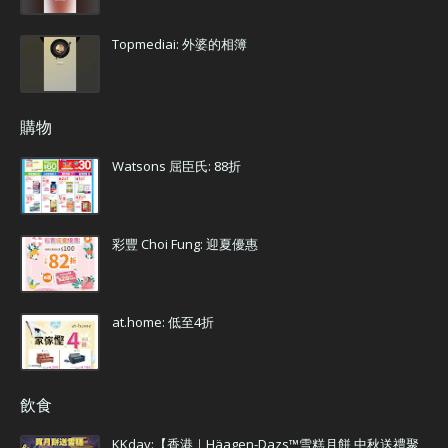
Topmediai: 外婆的相簿
購物
Watsons 屈臣氏: 88折
彩豐 Choi Fung: 迎夏優惠
at.home: 低至4折
飲食
KKday:【香港｜Häagen-Dazs™雪糕月餅 中秋送禮聚