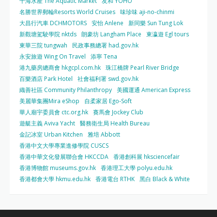
千海水產 The Aquatic Market
友和 YOHO
名勝世界郵輪Resorts World Cruises
味珍味 aji-no-chinmi
大昌行汽車 DCHMOTORS
安怡 Anlene
新同樂 Sun Tung Lok
新觀塘駕駛學院 nktds
朗豪坊 Langham Place
東瀛遊 Egl tours
東華三院 tungwah
民政事務總署 had.gov.hk
永安旅遊 Wing On Travel
添寧 Tena
港九藥房總商會 hkgcpl.com.hk
珠江橋牌 Pearl River Bridge
百樂酒店 Park Hotel
社會福利署 swd.gov.hk
織善社區 Community Philanthropy
美國運通 American Express
美麗華集團Mira eShop
自柔家居 Ego-Soft
華人廟宇委員會 ctc.org.hk
賽馬會 Jockey Club
遊艇主義 Aviva Yacht
醫務衛生局 Health Bureau
金記冰室 Urban Kitchen
雅培 Abbott
香港中文大學專業進修學院 CUSCS
香港中華文化發展聯合會 HKCCDA
香港創科展 hksciencefair
香港博物館 museums.gov.hk
香港理工大學 polyu.edu.hk
香港都會大學 hkmu.edu.hk
香港電台 RTHK
黑白 Black & White