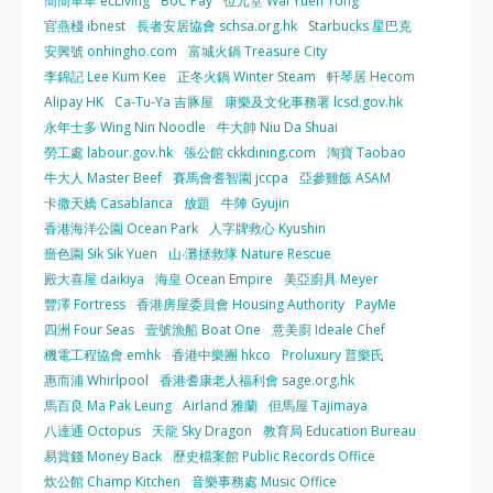
簡簡單單 ecLiving
BoC Pay
位元堂 Wai Yuen Tong
官燕棧 ibnest
長者安居協會 schsa.org.hk
Starbucks 星巴克
安興號 onhingho.com
富城火鍋 Treasure City
李錦記 Lee Kum Kee
正冬火鍋 Winter Steam
軒琴居 Hecom
Alipay HK
Ca-Tu-Ya 吉豚屋
康樂及文化事務署 lcsd.gov.hk
永年士多 Wing Nin Noodle
牛大帥 Niu Da Shuai
勞工處 labour.gov.hk
張公館 ckkdining.com
淘寶 Taobao
牛大人 Master Beef
賽馬會耆智園 jccpa
亞參雞飯 ASAM
卡撒天嬌 Casablanca
放題
牛陣 Gyujin
香港海洋公園 Ocean Park
人字牌救心 Kyushin
嗇色園 Sik Sik Yuen
山‧灘拯救隊 Nature Rescue
殿大喜屋 daikiya
海皇 Ocean Empire
美亞廚具 Meyer
豐澤 Fortress
香港房屋委員會 Housing Authority
PayMe
四洲 Four Seas
壹號漁船 Boat One
意美廚 Ideale Chef
機電工程協會 emhk
香港中樂團 hkco
Proluxury 普樂氏
惠而浦 Whirlpool
香港耆康老人福利會 sage.org.hk
馬百良 Ma Pak Leung
Airland 雅蘭
但馬屋 Tajimaya
八達通 Octopus
天龍 Sky Dragon
教育局 Education Bureau
易賞錢 Money Back
歷史檔案館 Public Records Office
炊公館 Champ Kitchen
音樂事務處 Music Office