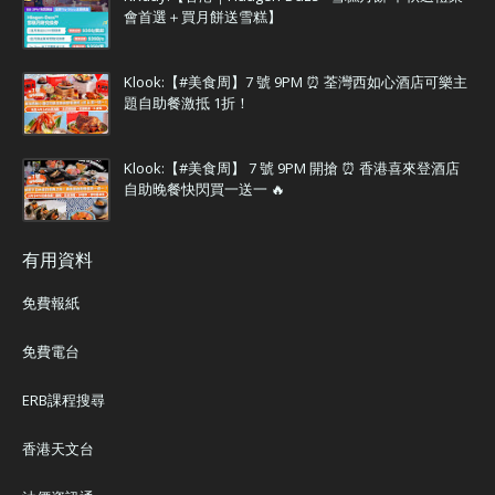
會首選＋買月餅送雪糕】
Klook:【#美食周】7 號 9PM ⏰ 荃灣西如心酒店可樂主
題自助餐激抵 1折！
Klook:【#美食周】 7 號 9PM 開搶 ⏰ 香港喜來登酒店
自助晚餐快閃買一送一 🔥
有用資料
免費報紙
免費電台
ERB課程搜尋
香港天文台