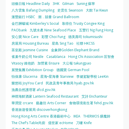
頭條日報 Headline Daily
3HK
Gilman
Suning 蘇寧
八方雲集 Bafang Dumpling
史雲生 Swanson
大館 Tai Kwun
滙豐銀行 HSBC
潮．囍薈 Grand Ballroom
金巴脷蠔城 Kimberley's Social
靠得住 Trusty Congee King
PAObank
九號水產 Nine Seafood Place
五豐行 Ng Fung Hong
安心寶 Nice Care
彩豐 Choi Fung
德美壽司 tokumisushi
房屋局 Housing Bureau
星島 Sing Tao
社聯 HKCSS
茶皇殿 Jasmine Cuisine
金象牌Golden Elephant Brand
雀巢牛奶公司 Nestle
Casablanca
Hong Chi Association 匡智會
Vitasoy 維他奶
加營素 Ensure
大公報 takungpao
展覽集團 Exhibition Group
德國寶 German Pool
怡保康 Glucerna
星海•星海薈 Starview
李健駕駛學校 LeeKin
樂悠咭 JoyYou Card
民政及青年事務局 hyab.gov.hk
漁農自然護理署 afcd.gov.hk
神燈海鮮酒家 Lantern Seafood Restaurant
艾詩 Enchanteur
華潤堂 crcare
藝趣坊 Arts Corner
食物環境衛生署 fehd.gov.hk
香港旅遊發展局 discoverhongkong
Hong Kong Arts Centre 香港藝術中心
IKEA
THERMOS 膳魔師
The Chef’s Table尚廚
億世家 ecHome
刀嘜 Knife