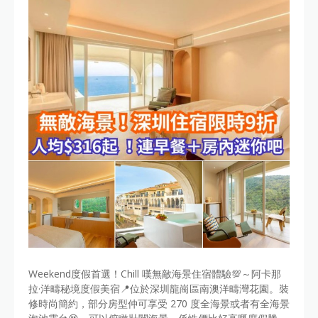
Weekend度假首選！Chill 嘆無敵海景住宿體驗💯～阿卡那
拉·洋疇秘境度假美宿📍位於深圳龍崗區南澳洋疇灣花園。裝
修時尚簡約，部分房型仲可享受 270 度全海景或者有全海景