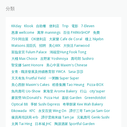
分類
KKday
Klook
自助餐
便利店
Trip
電影
7-Eleven
惠康 wellcome
萬寧 mannings
百佳 PARKnSHOP
免費
759 阿信屋
OK便利店
大家樂 Cafe de Coral
樓上 hkjebn
Watsons 屈臣氏
招聘
美心MX
大快活 Fairwood
富臨皇宮 Fulum Palace
鴻福堂Hung Fook Tong
大棧 Max Choice
吉野家 Yoshinoya
壽司郎 Sushiro
聖安娜 Saint Honore
美心中菜 Maxim's Chinese
女青 - 職涯發展及持續教育部 YWCA
Sasa 莎莎
天天有魚 Fruitful Yield
一粥麵 Super Super
美心西餅 Maxim's Cakes
稻香集團 Tao Heung
Pizza-BOX
魚尚壽司 Uo-Show
東海堂 Arome Bakery
行山
city'super
麥當勞 McDonald's
Pizza Hut
嘉頓 Garden
Greendotdot
Optical 88
爭鮮 Sushi Express
奇華餅家 Kee Wah Bakery
Eikowada
KFC
永安百貨 Wing On
譚仔三哥 Tam Jai Sam Gor
僱員再培訓局 erb
譚仔雲南米線 Tam Jai
元氣壽司 Genki Sushi
太興 Tai Hing
日本城 JHC
陶源酒家 Sportful Garden