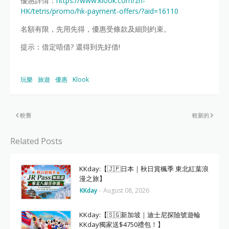
優惠詳情：
https://www.klook.com/zh-
HK/tetris/promo/hk-payment-offers/?aid=16110
名額有限，先用先得，優惠受條款及細則約束。
提示：借定唔借? 還得到先好借!
玩樂
旅遊
優惠
Klook
較舊
較新的
Related Posts
KKday:【🇯🇵日本｜秋日賞楓季 東北紅葉浪
漫之旅】
KKday
-
August 08, 2026
KKday:【🇸🇬新加坡｜迪士尼探險號遊輪
KKday獨家送$4750禮包！】