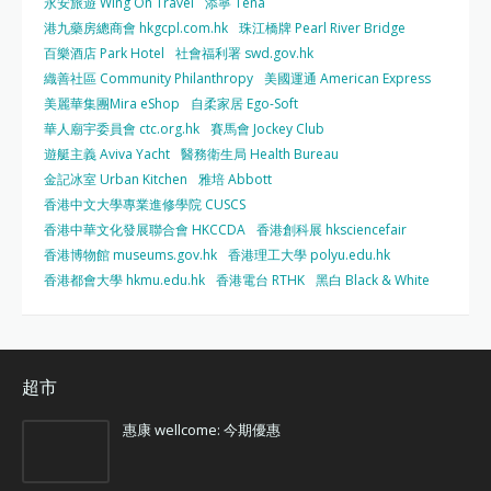
永安旅遊 Wing On Travel
添寧 Tena
港九藥房總商會 hkgcpl.com.hk
珠江橋牌 Pearl River Bridge
百樂酒店 Park Hotel
社會福利署 swd.gov.hk
織善社區 Community Philanthropy
美國運通 American Express
美麗華集團Mira eShop
自柔家居 Ego-Soft
華人廟宇委員會 ctc.org.hk
賽馬會 Jockey Club
遊艇主義 Aviva Yacht
醫務衛生局 Health Bureau
金記冰室 Urban Kitchen
雅培 Abbott
香港中文大學專業進修學院 CUSCS
香港中華文化發展聯合會 HKCCDA
香港創科展 hksciencefair
香港博物館 museums.gov.hk
香港理工大學 polyu.edu.hk
香港都會大學 hkmu.edu.hk
香港電台 RTHK
黑白 Black & White
超市
惠康 wellcome: 今期優惠