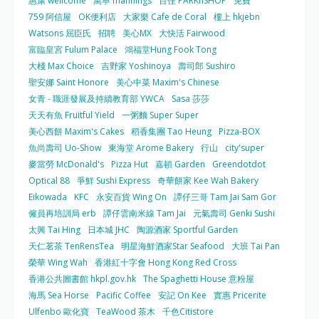
惠康 wellcome
萬寧 mannings
百佳 PARKnSHOP
免費
759 阿信屋
OK便利店
大家樂 Cafe de Coral
樓上 hkjebn
Watsons 屈臣氏
招聘
美心MX
大快活 Fairwood
富臨皇宮 Fulum Palace
鴻福堂Hung Fook Tong
大棧 Max Choice
吉野家 Yoshinoya
壽司郎 Sushiro
聖安娜 Saint Honore
美心中菜 Maxim's Chinese
女青 - 職涯發展及持續教育部 YWCA
Sasa 莎莎
天天有魚 Fruitful Yield
一粥麵 Super Super
美心西餅 Maxim's Cakes
稻香集團 Tao Heung
Pizza-BOX
魚尚壽司 Uo-Show
東海堂 Arome Bakery
行山
city'super
麥當勞 McDonald's
Pizza Hut
嘉頓 Garden
Greendotdot
Optical 88
爭鮮 Sushi Express
奇華餅家 Kee Wah Bakery
Eikowada
KFC
永安百貨 Wing On
譚仔三哥 Tam Jai Sam Gor
僱員再培訓局 erb
譚仔雲南米線 Tam Jai
元氣壽司 Genki Sushi
太興 Tai Hing
日本城 JHC
陶源酒家 Sportful Garden
天仁茗茶 TenRensTea
明星海鮮酒家Star Seafood
大班 Tai Pan
榮華 Wing Wah
香港紅十字會 Hong Kong Red Cross
香港公共圖書館 hkpl.gov.hk
The Spaghetti House 意粉屋
海馬 Sea Horse
Pacific Coffee
安記 On Kee
實惠 Pricerite
Ulfenbo 歐化寶
TeaWood 茶木
千色Citistore