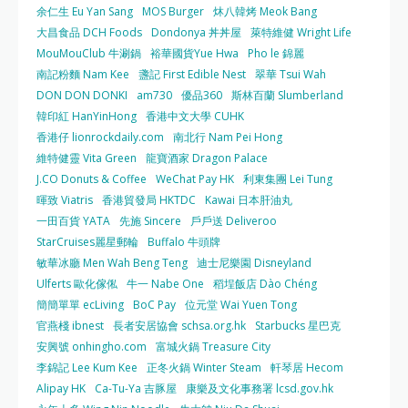
余仁生 Eu Yan Sang
MOS Burger
炑八韓烤 Meok Bang
大昌食品 DCH Foods
Dondonya 丼丼屋
萊特維健 Wright Life
MouMouClub 牛涮鍋
裕華國貨Yue Hwa
Pho le 錦麗
南記粉麵 Nam Kee
盞記 First Edible Nest
翠華 Tsui Wah
DON DON DONKI
am730
優品360
斯林百蘭 Slumberland
韓印紅 HanYinHong
香港中文大學 CUHK
香港仔 lionrockdaily.com
南北行 Nam Pei Hong
維特健靈 Vita Green
龍寶酒家 Dragon Palace
J.CO Donuts & Coffee
WeChat Pay HK
利東集團 Lei Tung
暉致 Viatris
香港貿發局 HKTDC
Kawai 日本肝油丸
一田百貨 YATA
先施 Sincere
戶戶送 Deliveroo
StarCruises麗星郵輪
Buffalo 牛頭牌
敏華冰廳 Men Wah Beng Teng
迪士尼樂園 Disneyland
Ulferts 歐化傢俬
牛一 Nabe One
稻埕飯店 Dào Chéng
簡簡單單 ecLiving
BoC Pay
位元堂 Wai Yuen Tong
官燕棧 ibnest
長者安居協會 schsa.org.hk
Starbucks 星巴克
安興號 onhingho.com
富城火鍋 Treasure City
李錦記 Lee Kum Kee
正冬火鍋 Winter Steam
軒琴居 Hecom
Alipay HK
Ca-Tu-Ya 吉豚屋
康樂及文化事務署 lcsd.gov.hk