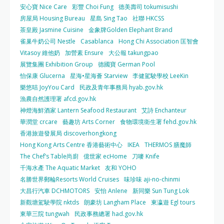
安心寶 Nice Care
彩豐 Choi Fung
德美壽司 tokumisushi
房屋局 Housing Bureau
星島 Sing Tao
社聯 HKCSS
茶皇殿 Jasmine Cuisine
金象牌Golden Elephant Brand
雀巢牛奶公司 Nestle
Casablanca
Hong Chi Association 匡智會
Vitasoy 維他奶
加營素 Ensure
大公報 takungpao
展覽集團 Exhibition Group
德國寶 German Pool
怡保康 Glucerna
星海•星海薈 Starview
李健駕駛學校 LeeKin
樂悠咭 JoyYou Card
民政及青年事務局 hyab.gov.hk
漁農自然護理署 afcd.gov.hk
神燈海鮮酒家 Lantern Seafood Restaurant
艾詩 Enchanteur
華潤堂 crcare
藝趣坊 Arts Corner
食物環境衛生署 fehd.gov.hk
香港旅遊發展局 discoverhongkong
Hong Kong Arts Centre 香港藝術中心
IKEA
THERMOS 膳魔師
The Chef’s Table尚廚
億世家 ecHome
刀嘜 Knife
千海水產 The Aquatic Market
友和 YOHO
名勝世界郵輪Resorts World Cruises
味珍味 aji-no-chinmi
大昌行汽車 DCHMOTORS
安怡 Anlene
新同樂 Sun Tung Lok
新觀塘駕駛學院 nktds
朗豪坊 Langham Place
東瀛遊 Egl tours
東華三院 tungwah
民政事務總署 had.gov.hk