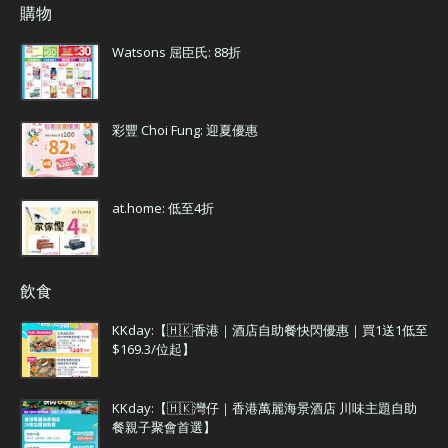
購物
Watsons 屈臣氏: 88折
彩豐 Choi Fung: 迎夏優惠
at.home: 低至4折
飲食
KKday:【🇭🇰香港｜酒店自助餐快閃優惠｜買1送1低至
$169.3/位起】
KKday:【🇭🇰灣仔｜香港萬麗海景酒店 川味主題自助
餐親子聚會首選】