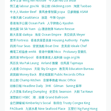
永年士多 Wing Nin Noodle
牛大帥 Niu Da Shuai
勞工處 labour.gov.hk
張公館 ckkdining.com
淘寶 Taobao
牛大人 Master Beef
賽馬會耆智園 jccpa
亞參雞飯 ASAM
卡撒天嬌 Casablanca
放題
牛陣 Gyujin
香港海洋公園 Ocean Park
人字牌救心 Kyushin
嗇色園 Sik Sik Yuen
山‧灘拯救隊 Nature Rescue
殿大喜屋 daikiya
海皇 Ocean Empire
美亞廚具 Meyer
豐澤 Fortress
香港房屋委員會 Housing Authority
PayMe
四洲 Four Seas
壹號漁船 Boat One
意美廚 Ideale Chef
機電工程協會 emhk
香港中樂團 hkco
Proluxury 普樂氏
惠而浦 Whirlpool
香港耆康老人福利會 sage.org.hk
馬百良 Ma Pak Leung
Airland 雅蘭
但馬屋 Tajimaya
八達通 Octopus
天龍 Sky Dragon
教育局 Education Bureau
易賞錢 Money Back
歷史檔案館 Public Records Office
炊公館 Champ Kitchen
音樂事務處 Music Office
頭條日報 Headline Daily
3HK
Gilman
Suning 蘇寧
八方雲集 Bafang Dumpling
史雲生 Swanson
大館 Tai Kwun
滙豐銀行 HSBC
潮．囍薈 Grand Ballroom
金巴脷蠔城 Kimberley's Social
靠得住 Trusty Congee King
PAObank
九號水產 Nine Seafood Place
五豐行 Ng Fung Hong