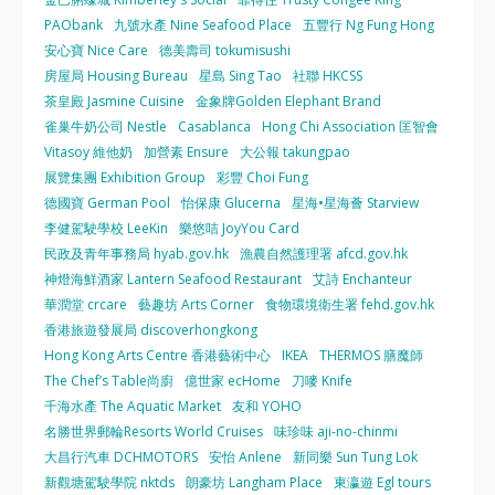
PAObank
九號水產 Nine Seafood Place
五豐行 Ng Fung Hong
安心寶 Nice Care
德美壽司 tokumisushi
房屋局 Housing Bureau
星島 Sing Tao
社聯 HKCSS
茶皇殿 Jasmine Cuisine
金象牌Golden Elephant Brand
雀巢牛奶公司 Nestle
Casablanca
Hong Chi Association 匡智會
Vitasoy 維他奶
加營素 Ensure
大公報 takungpao
展覽集團 Exhibition Group
彩豐 Choi Fung
德國寶 German Pool
怡保康 Glucerna
星海•星海薈 Starview
李健駕駛學校 LeeKin
樂悠咭 JoyYou Card
民政及青年事務局 hyab.gov.hk
漁農自然護理署 afcd.gov.hk
神燈海鮮酒家 Lantern Seafood Restaurant
艾詩 Enchanteur
華潤堂 crcare
藝趣坊 Arts Corner
食物環境衛生署 fehd.gov.hk
香港旅遊發展局 discoverhongkong
Hong Kong Arts Centre 香港藝術中心
IKEA
THERMOS 膳魔師
The Chef’s Table尚廚
億世家 ecHome
刀嘜 Knife
千海水產 The Aquatic Market
友和 YOHO
名勝世界郵輪Resorts World Cruises
味珍味 aji-no-chinmi
大昌行汽車 DCHMOTORS
安怡 Anlene
新同樂 Sun Tung Lok
新觀塘駕駛學院 nktds
朗豪坊 Langham Place
東瀛遊 Egl tours