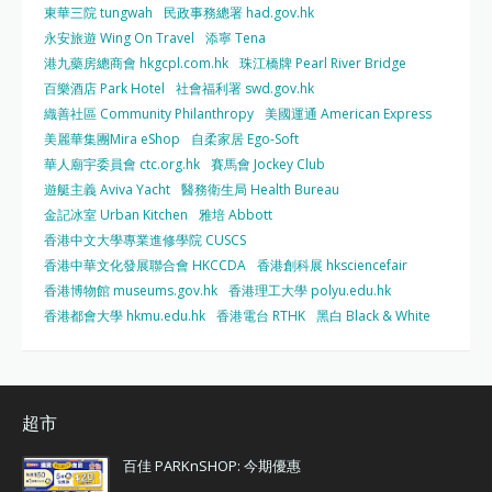
東華三院 tungwah
民政事務總署 had.gov.hk
永安旅遊 Wing On Travel
添寧 Tena
港九藥房總商會 hkgcpl.com.hk
珠江橋牌 Pearl River Bridge
百樂酒店 Park Hotel
社會福利署 swd.gov.hk
織善社區 Community Philanthropy
美國運通 American Express
美麗華集團Mira eShop
自柔家居 Ego-Soft
華人廟宇委員會 ctc.org.hk
賽馬會 Jockey Club
遊艇主義 Aviva Yacht
醫務衛生局 Health Bureau
金記冰室 Urban Kitchen
雅培 Abbott
香港中文大學專業進修學院 CUSCS
香港中華文化發展聯合會 HKCCDA
香港創科展 hksciencefair
香港博物館 museums.gov.hk
香港理工大學 polyu.edu.hk
香港都會大學 hkmu.edu.hk
香港電台 RTHK
黑白 Black & White
超市
百佳 PARKnSHOP: 今期優惠