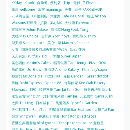
KKday
Klook
自助餐
便利店
Trip
電影
7-Eleven
惠康 wellcome
萬寧 mannings
免費
百佳 PARKnSHOP
759 阿信屋
OK便利店
大家樂 Cafe de Coral
樓上 hkjebn
Watsons 屈臣氏
招聘
美心MX
大快活 Fairwood
富臨皇宮 Fulum Palace
鴻福堂Hung Fook Tong
大棧 Max Choice
吉野家 Yoshinoya
壽司郎 Sushiro
聖安娜 Saint Honore
美心中菜 Maxim's Chinese
女青 - 職涯發展及持續教育部 YWCA
Sasa 莎莎
天天有魚 Fruitful Yield
一粥麵 Super Super
美心西餅 Maxim's Cakes
稻香集團 Tao Heung
Pizza-BOX
魚尚壽司 Uo-Show
東海堂 Arome Bakery
行山
city'super
麥當勞 McDonald's
Pizza Hut
嘉頓 Garden
Greendotdot
爭鮮 Sushi Express
Optical 88
奇華餅家 Kee Wah Bakery
Eikowada
KFC
譚仔三哥 Tam Jai Sam Gor
僱員再培訓局 erb
永安百貨 Wing On
譚仔雲南米線 Tam Jai
元氣壽司 Genki Sushi
太興 Tai Hing
日本城 JHC
陶源酒家 Sportful Garden
天仁茗茶 TenRensTea
明星海鮮酒家Star Seafood
大班 Tai Pan
榮華 Wing Wah
香港紅十字會 Hong Kong Red Cross
香港公共圖書館 hkpl.gov.hk
The Spaghetti House 意粉屋
海馬 Sea Horse
Pacific Coffee
安記 On Kee
實惠 Pricerite