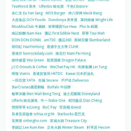
TeaWood 茶木
Ulfenbo 歐化寶
千色Citistore
余仁生 Eu Yan Sang
MOS Burger
炑八韓烤 Meok Bang
大昌食品 DCH Foods
Dondonya 丼丼屋
萊特維健 Wright Life
MouMouClub 牛涮鍋
裕華國貨Yue Hwa
Pho le 錦麗
南記粉麵 Nam Kee
盞記 First Edible Nest
翠華 Tsui Wah
DON DON DONKI
am730
優品360
斯林百蘭 Slumberland
韓印紅 HanYinHong
香港中文大學 CUHK
香港仔 lionrockdaily.com
南北行 Nam Pei Hong
維特健靈 Vita Green
龍寶酒家 Dragon Palace
J.CO Donuts & Coffee
WeChat Pay HK
利東集團 Lei Tung
暉致 Viatris
香港貿發局 HKTDC
Kawai 日本肝油丸
一田百貨 YATA
先施 Sincere
戶戶送 Deliveroo
StarCruises麗星郵輪
Buffalo 牛頭牌
敏華冰廳 Men Wah Beng Teng
迪士尼樂園 Disneyland
Ulferts 歐化傢俬
牛一 Nabe One
稻埕飯店 Dào Chéng
簡簡單單 ecLiving
BoC Pay
官燕棧 ibnest
長者安居協會 schsa.org.hk
Starbucks 星巴克
安興號 onhingho.com
富城火鍋 Treasure City
李錦記 Lee Kum Kee
正冬火鍋 Winter Steam
軒琴居 Hecom