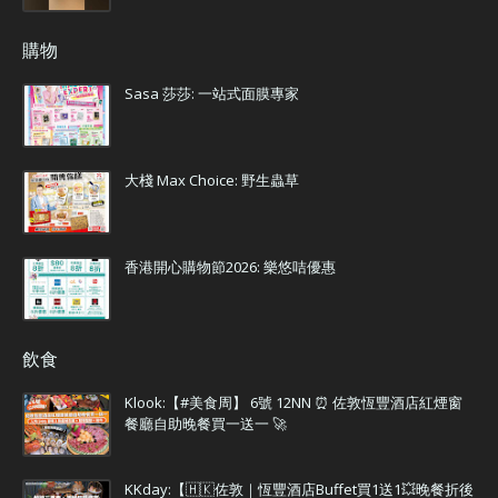
購物
Sasa 莎莎: 一站式面膜專家
大棧 Max Choice: 野生蟲草
香港開心購物節2026: 樂悠咭優惠
飲食
Klook:【#美食周】 6號 12NN ⏰ 佐敦恆豐酒店紅煙窗
餐廳自助晚餐買一送一 🚀
KKday:【🇭🇰佐敦｜恆豐酒店Buffet買1送1💥晚餐折後