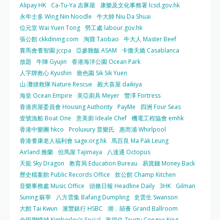
Alipay HK
Ca-Tu-Ya 吉豚屋
康樂及文化事務署 lcsd.gov.hk
永年士多 Wing Nin Noodle
牛大帥 Niu Da Shuai
位元堂 Wai Yuen Tong
勞工處 labour.gov.hk
張公館 ckkdining.com
淘寶 Taobao
牛大人 Master Beef
賽馬會耆智園 jccpa
亞參雞飯 ASAM
卡撒天嬌 Casablanca
放題
牛陣 Gyujin
香港海洋公園 Ocean Park
人字牌救心 Kyushin
嗇色園 Sik Sik Yuen
山‧灘拯救隊 Nature Rescue
殿大喜屋 daikiya
海皇 Ocean Empire
美亞廚具 Meyer
豐澤 Fortress
香港房屋委員會 Housing Authority
PayMe
四洲 Four Seas
壹號漁船 Boat One
意美廚 Ideale Chef
機電工程協會 emhk
香港中樂團 hkco
Proluxury 普樂氏
惠而浦 Whirlpool
香港耆康老人福利會 sage.org.hk
馬百良 Ma Pak Leung
Airland 雅蘭
但馬屋 Tajimaya
八達通 Octopus
天龍 Sky Dragon
教育局 Education Bureau
易賞錢 Money Back
歷史檔案館 Public Records Office
炊公館 Champ Kitchen
音樂事務處 Music Office
頭條日報 Headline Daily
3HK
Gilman
Suning 蘇寧
八方雲集 Bafang Dumpling
史雲生 Swanson
大館 Tai Kwun
滙豐銀行 HSBC
潮．囍薈 Grand Ballroom
金巴脷蠔城 Kimberley's Social
靠得住 Trusty Congee King