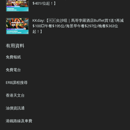
$401/位起！】
KKday:【🇭🇰尖沙咀｜馬哥孛羅酒店Buffet買1送1再減
$100💥午餐$195位/海景早午餐$297位/晚餐$363位
起！】
有用資料
免費報紙
免費電台
ERB課程搜尋
香港天文台
油價資訊通
港鐵路線及車費